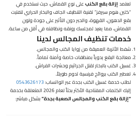
تعتمد
إزالة بقع الكنب
على نوع القماش، حيث نستخدم في
“كلين هوم سيرفز” تقنية التنظيف الجاف والبخار الحراري لتفتيت
بقع الدهون، القهوة، والحبر دون التأثير على جودة ولون
القماش، مما يعيد لمجلسك رونقه ونظافته في أقل من ساعة.
خدمات تنظيف المجالس لدينا
شفط الأتربة العميقة من زوايا الكنب والمجالس.
معالجة البقع يدوياً بمنظفات خاصة وآمنة تماماً.
غسيل الكنب بالبخار لقتل الجراثيم وحشرات الفراش.
تعطير الكنب بروائح فرنسية تدوم طويلاً.
لطلب خدمة غسيل الكنب بجدة عبر الواتساب:
0543626173
إليك الكلمات المفتاحية الأكثر بحثاً لعام 2026 المتعلقة بخدمة
“إزالة بقع الكنب والمجالس الصعبة بجدة”
بشكل مباشر: