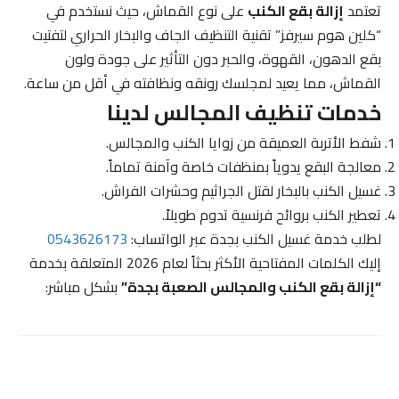
تعتمد
إزالة بقع الكنب
على نوع القماش، حيث نستخدم في
“كلين هوم سيرفز” تقنية التنظيف الجاف والبخار الحراري لتفتيت
بقع الدهون، القهوة، والحبر دون التأثير على جودة ولون
القماش، مما يعيد لمجلسك رونقه ونظافته في أقل من ساعة.
خدمات تنظيف المجالس لدينا
شفط الأتربة العميقة من زوايا الكنب والمجالس.
معالجة البقع يدوياً بمنظفات خاصة وآمنة تماماً.
غسيل الكنب بالبخار لقتل الجراثيم وحشرات الفراش.
تعطير الكنب بروائح فرنسية تدوم طويلاً.
لطلب خدمة غسيل الكنب بجدة عبر الواتساب:
0543626173
إليك الكلمات المفتاحية الأكثر بحثاً لعام 2026 المتعلقة بخدمة
“إزالة بقع الكنب والمجالس الصعبة بجدة”
بشكل مباشر: