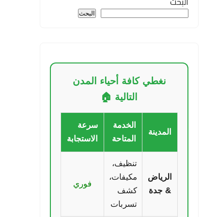
البحث
البحث
نغطي كافة أحياء المدن
التالية 🏠
الخدمة
سرعة
المدينة
المتاحة
الاستجابة
تنظيف،
الرياض
مكيفات،
فوري
& جدة
كشف
تسربات