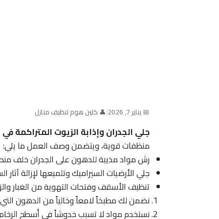
📅 يناير 7, 2026
|
👤 كلين هوم تنظيف منازل
جلي الجدران وإذابة الزيوت المتراكمة في 
منظفات قوية، ويتضمن وصف العمل ما يلي:
رش مواد مذيبة للدهون على الجدران خلف منط
جلي الأرضيات السيراميك وتلميعها لإزالة آثار ا
تنظيف الأسقف وفتحات التهوية من الغبار والزيو
نضمن لك مطبخاً لامعاً وخالياً من الدهون التي
نستخدم مواد لا تسبب خدوشاً في أسطح الرخام أو