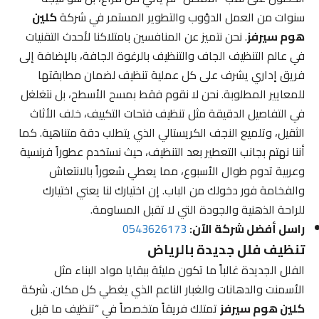
سنوات من العمل الدؤوب والتطوير المستمر في شركة
كلين
هوم سيرفز
. نحن نتميز عن المنافسين بامتلاكنا لأحدث التقنيات
في عالم التنظيف الجاف والتنظيف بالرغوة الجافة، بالإضافة إلى
فريق إداري يشرف على كل عملية تنظيف لضمان مطابقتها
للمعايير المطلوبة. نحن لا نقوم فقط بمسح الأسطح، بل نتغلغل
في التفاصيل الدقيقة مثل تنظيف فتحات التكييف، خلف الأثاث
الثقيل، وتلميع النجف الكريستالي الذي يتطلب دقة متناهية. كما
أننا نهتم بجانب التعطير بعد التنظيف، حيث نستخدم عطوراً فرنسية
وعربية تدوم طوال الأسبوع، مما يعطي شعوراً بالانتعاش
والفخامة فور دخولك من الباب. إن اختيارك لنا يعني اختيارك
للراحة الذهنية والجودة التي لا تقبل المساومة.
راسل أفضل شركة الآن:
0543626173
تنظيف فلل جديدة بالرياض
الفلل الجديدة غالباً ما تكون مليئة ببقايا مواد البناء مثل
الأسمنت والدهانات والغبار الناعم الذي يغطي كل مكان. شركة
كلين هوم سيرفز
تمتلك فريقاً متخصصاً في “تنظيف ما قبل