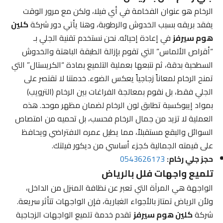
الرخام هو عنوان الفخامة في أي فيلا، ولكن مع مرور الوقت
يفقد بريقه بسبب الخدوش والرطوبة، وهنا يأتي دور شركة
كلين
هوم سيرفز
في إعادة إحيائه. نحن نستخدم تقنية الجلي بـ
“أقراص الألماس” التي تقوم بإزالة الطبقة الباهتة والخدوش
السطحية بدقة، ثم نتبعها بعملية التلميع بمادة “الكريستال” التي
تمنح الرخام لمعاناً زجاجياً يعكس الضوء. خدمتنا لا تقتصر على
الجلي فقط، بل نقوم بمعالجة الفراغات بين الرخام (الترويب)
بمواد إيبوكسية تطابق لون الرخام لضمان مظهر موحد. هذه
العملية لا تزيد من جمال الرخام فحسب، بل تحميه من امتصاص
السوائل والبقع مستقبلاً، مما يطيل عمره الافتراضي ويحافظ
على قيمته الجمالية كجزء أساسي من ديكور فيلتك.
حجز جلي رخام:
0543626173
تلميع واجهات فلل بالرياض
الواجهة هي المرآة التي تعبر عن نظافة المنزل من الداخل،
ولأن الرياض تمتاز بالأجواء الغبارية، فإن الواجهات تتأثر سريعة.
شركة
كلين هوم سيرفز
تقدم خدمة تلميع الواجهات الزجاجية