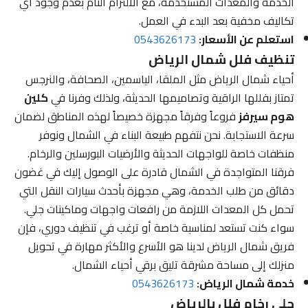
الخدمة والمعدات المستخدمة، مع الالتزام التام بعدم وجود أي
تكاليف مخفية بعد البدء في العمل.
استعلم عن الأسعار:
0543626173
تنظيف فلل شمال الرياض
أحياء شمال الرياض مثل الملقا، الياسمين، الصحافة، والنرجس
تمتاز بفللها الراقية وتصاميمها الحديثة، ولذلك وفرنا في
كلين
هوم سيرفز
فروعاً وفرقاً مجهزة خصيصاً لهذه المناطق لضمان
سرعة الاستجابة. نحن نتفهم طبيعة البناء في الشمال ونوفر
منظفات خاصة للواجهات الحديثة والأرضيات البورسلين والرخام.
فرقنا المتواجدة في الشمال قادرة على الوصول إليك في غضون
دقائق من طلب الخدمة، وهي مجهزة بأحدث سيارات النقل التي
تحمل كل المعدات اللازمة من رافعات واجهات وماكينات جلي.
سواء كنت تستعد لمناسبة خاصة أو ترغب في تنظيف دوري، فإن
فريق شمال الرياض لدينا هو الأسرع والأكثر مهارة في تحويل
منزلك إلى مساحة مشرقة تليق برقي أحياء الشمال.
خدمة شمال الرياض:
0543626173
جلي رخام فلل بالرياض