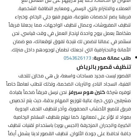
العملاء والالتزام بالزي الرسمي ومعايير النظافة الشخصية.
فريقنا يضم تخصصات متنوعة، منهم فنيو جلي الرخام، وخبراء
تنظيف المفروشات، وعمال تنظيف الواجهات، مما يجعلنا فريقاً
متكاملاً يعمل بروح واحدة لإنجاز العمل في وقت قياسي. نحن
نستثمر في عمالنا لنضمن لك نتيجة تفوق توقعاتك، مع ضمان
الأمانة والاحترافية التي تجعلك تطمئن لوجودهم داخل منزلك.
طلب عمالة مدربة:
0543626173
تنظيف قصور بالرياض
القصور ليست مجرد مساحات واسعة، بل هي مخازن للتحف
الفنية، السجاد النادر، والثريات الضخمة، ولذلك تتطلب تعاملاً خاصاً
توفره شركة
كلين هوم سيرفز
. نحن نرسل فريقاً ضخماً بقيادة
مشرفين ذوي خبرة عالية لتوزيع المهام بدقة، حيث يتم تخصيص
فريق لتلميع الأخشاب المحفورة، وآخر لتنظيف التحف اليدوية
بمواد لا تؤثر على لمعانها. كما نهتم بتنظيف السلالم الرخامية
الكبيرة والجدران المزخرفة (الجبس بورد) باستخدام تقنيات تنظيف
جافة تحافظ على جودة الألوان. تنظيف القصور لدينا يشمل أيضاً