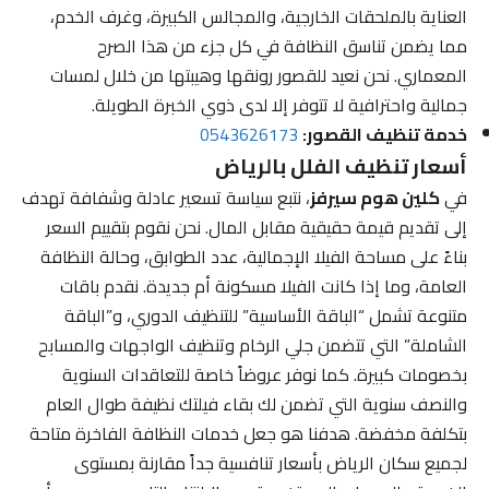
العناية بالملحقات الخارجية، والمجالس الكبيرة، وغرف الخدم،
مما يضمن تناسق النظافة في كل جزء من هذا الصرح
المعماري. نحن نعيد للقصور رونقها وهيبتها من خلال لمسات
جمالية واحترافية لا تتوفر إلا لدى ذوي الخبرة الطويلة.
خدمة تنظيف القصور:
0543626173
أسعار تنظيف الفلل بالرياض
في
كلين هوم سيرفز
، نتبع سياسة تسعير عادلة وشفافة تهدف
إلى تقديم قيمة حقيقية مقابل المال. نحن نقوم بتقييم السعر
بناءً على مساحة الفيلا الإجمالية، عدد الطوابق، وحالة النظافة
العامة، وما إذا كانت الفيلا مسكونة أم جديدة. نقدم باقات
متنوعة تشمل “الباقة الأساسية” للتنظيف الدوري، و”الباقة
الشاملة” التي تتضمن جلي الرخام وتنظيف الواجهات والمسابح
بخصومات كبيرة. كما نوفر عروضاً خاصة للتعاقدات السنوية
والنصف سنوية التي تضمن لك بقاء فيلتك نظيفة طوال العام
بتكلفة مخفضة. هدفنا هو جعل خدمات النظافة الفاخرة متاحة
لجميع سكان الرياض بأسعار تنافسية جداً مقارنة بمستوى