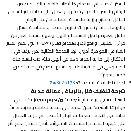
السكن”، حيث يتم استخدام كاشطات خاصة لإزالة الطلاء من
الرخام والسيراميك دون خدشها، ونعمل على تنظيف النوافذ من
الداخل والخارج وإزالة ملصقات الحماية من على الزجاج
والبروفايل. نحن نضمن لك تطهير المطبخ والحمامات بشكل
كامل لتعقيمها قبل الاستخدام الأول، ونقوم بشفط الغبار من
خزائن الملابس والحوائط باستخدام فلاتر (HEPA) التي تمنع انتشار
الغبار في الجو مرة أخرى. إنها الخدمة المثالية لمن يرغب في
الانتقال إلى منزله الجديد وهو في أبهى حلة، حيث نستلم منك
الفيلا وهي في حالة تشطيب ونلمسها لتصبح في حالة “فندق
خمس نجوم”.
لحجز تنظيف فيلا جديدة:
0543626173
شركة تنظيف فلل بالرياض عمالة مدربة
السر الحقيقي وراء نجاح شركة
كلين هوم سيرفز
يكمن في
كوادرها البشرية؛ فنحن نعتمد على عمالة نظامية ومدربة تدريباً
شاقاً على التعامل مع كافة أنواع الأسطح. يتم تدريب العمال
على كيفية استخدام المنظفات الكيميائية بأمان لضمان عدم تأثر
الألوان أو الخامات، كما يتم تدريبهم على فن التعامل مع