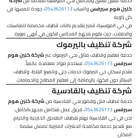
خدمة غسيل شقق ومجالس بحي المونسية مقدمة من
شركة
كلين هوم سيرفس
واتساب
0543626173
، جودة تلمسها في
كل زاوية.
في حي المونسية، نتميز بتقديم باقات تنظيف مخصصة للمناسبات
والحفلات، حيث نقوم بتجهيز المجالس لتكون في أبهى صورة.
شركة تنظيف باليرموك
خدمة تعقيم وتنظيف منازل بحي اليرموك عبر
شركة كلين هوم
سيرفس
0543626173
، نستخدم مواد معتمدة عالمياً.
نقدم لسكان حي اليرموك خدمات جلي وتلميع البلاط، وتنظيف
الستائر دون فكها، بالإضافة إلى تعقيم المطابخ والحمامات.
شركة تنظيف بالقادسية
خدمة تنظيف فلل وقصور بحي القادسية من
شركة كلين هوم
سيرفس
0543626173
، فريق عمل متكامل مجهز بالكامل.
نحن في حي القادسية نهتم بتنظيف الملاحق الخارجية والخيام،
مع تقديم خدمة مكافحة الحشرات المنزلية لضمان سلامة
المكان.