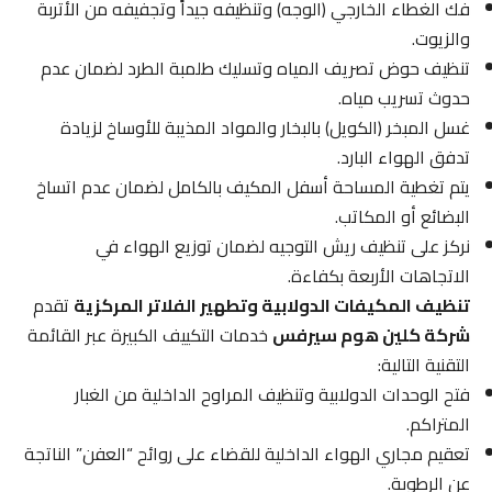
فك الغطاء الخارجي (الوجه) وتنظيفه جيداً وتجفيفه من الأتربة
والزيوت.
تنظيف حوض تصريف المياه وتسليك طلمبة الطرد لضمان عدم
حدوث تسريب مياه.
غسل المبخر (الكويل) بالبخار والمواد المذيبة للأوساخ لزيادة
تدفق الهواء البارد.
يتم تغطية المساحة أسفل المكيف بالكامل لضمان عدم اتساخ
البضائع أو المكاتب.
نركز على تنظيف ريش التوجيه لضمان توزيع الهواء في
الاتجاهات الأربعة بكفاءة.
تنظيف المكيفات الدولابية وتطهير الفلاتر المركزية
تقدم
شركة كلين هوم سيرفس
خدمات التكييف الكبيرة عبر القائمة
التقنية التالية:
فتح الوحدات الدولابية وتنظيف المراوح الداخلية من الغبار
المتراكم.
تعقيم مجاري الهواء الداخلية للقضاء على روائح “العفن” الناتجة
عن الرطوبة.