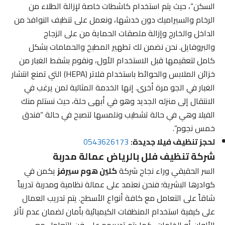
السكن”، حيث يتم استخدام كاشطات خاصة لإزالة الطلاء من
الرخام والسيراميك دون خدشها، ونعمل على تنظيف النوافذ من
الداخل والخارج وإزالة ملصقات الحماية من على الزجاج
والبروفايل. نحن نضمن لك تطهير المطبخ والحمامات بشكل
كامل لتعقيمها قبل الاستخدام الأول، ونقوم بشفط الغبار من
خزائن الملابس والحوائط باستخدام فلاتر (HEPA) التي تمنع انتشار
الغبار في الجو مرة أخرى. إنها الخدمة المثالية لمن يرغب في
الانتقال إلى منزله الجديد وهو في أبهى حلة، حيث نستلم منك
الفيلا وهي في حالة تشطيب ونلمسها لتصبح في حالة “فندق
خمس نجوم”.
لحجز تنظيف فيلا جديدة:
0543626173
شركة تنظيف فلل بالرياض عمالة مدربة
السر الحقيقي وراء نجاح شركة
كلين هوم سيرفز
يكمن في
كوادرها البشرية؛ فنحن نعتمد على عمالة نظامية ومدربة تدريباً
شاقاً على التعامل مع كافة أنواع الأسطح. يتم تدريب العمال
على كيفية استخدام المنظفات الكيميائية بأمان لضمان عدم تأثر
الألوان أو الخامات، كما يتم تدريبهم على فن التعامل مع