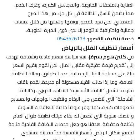
العناية بالملحقات الخارجية، والمجالس الكبيرة، وغرف الخدم،
مما يضمن تناسق النظافة في كل جزء من هذا الصرح
المعماري. نحن نعيد للقصور رونقها وهيبتها من خلال لمسات
جمالية واحترافية لا تتوفر إلا لدى ذوي الخبرة الطويلة.
خدمة تنظيف القصور:
0543626173
أسعار تنظيف الفلل بالرياض
في
كلين هوم سيرفز
، نتبع سياسة تسعير عادلة وشفافة تهدف
إلى تقديم قيمة حقيقية مقابل المال. نحن نقوم بتقييم السعر
بناءً على مساحة الفيلا الإجمالية، عدد الطوابق، وحالة النظافة
العامة، وما إذا كانت الفيلا مسكونة أم جديدة. نقدم باقات
متنوعة تشمل “الباقة الأساسية” للتنظيف الدوري، و”الباقة
الشاملة” التي تتضمن جلي الرخام وتنظيف الواجهات والمسابح
بخصومات كبيرة. كما نوفر عروضاً خاصة للتعاقدات السنوية
والنصف سنوية التي تضمن لك بقاء فيلتك نظيفة طوال العام
بتكلفة مخفضة. هدفنا هو جعل خدمات النظافة الفاخرة متاحة
لجميع سكان الرياض بأسعار تنافسية جداً مقارنة بمستوى