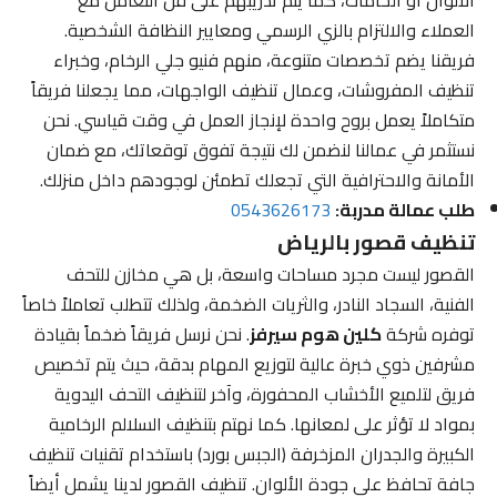
العملاء والالتزام بالزي الرسمي ومعايير النظافة الشخصية.
فريقنا يضم تخصصات متنوعة، منهم فنيو جلي الرخام، وخبراء
تنظيف المفروشات، وعمال تنظيف الواجهات، مما يجعلنا فريقاً
متكاملاً يعمل بروح واحدة لإنجاز العمل في وقت قياسي. نحن
نستثمر في عمالنا لنضمن لك نتيجة تفوق توقعاتك، مع ضمان
الأمانة والاحترافية التي تجعلك تطمئن لوجودهم داخل منزلك.
طلب عمالة مدربة:
0543626173
تنظيف قصور بالرياض
القصور ليست مجرد مساحات واسعة، بل هي مخازن للتحف
الفنية، السجاد النادر، والثريات الضخمة، ولذلك تتطلب تعاملاً خاصاً
توفره شركة
كلين هوم سيرفز
. نحن نرسل فريقاً ضخماً بقيادة
مشرفين ذوي خبرة عالية لتوزيع المهام بدقة، حيث يتم تخصيص
فريق لتلميع الأخشاب المحفورة، وآخر لتنظيف التحف اليدوية
بمواد لا تؤثر على لمعانها. كما نهتم بتنظيف السلالم الرخامية
الكبيرة والجدران المزخرفة (الجبس بورد) باستخدام تقنيات تنظيف
جافة تحافظ على جودة الألوان. تنظيف القصور لدينا يشمل أيضاً