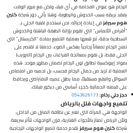
الرخام هو عنوان الفخامة في أي فيلا، ولكن مع مرور الوقت
يفقد بريقه بسبب الخدوش والرطوبة، وهنا يأتي دور شركة
كلين
هوم سيرفز
في إعادة إحيائه. نحن نستخدم تقنية الجلي بـ
“أقراص الألماس” التي تقوم بإزالة الطبقة الباهتة والخدوش
السطحية بدقة، ثم نتبعها بعملية التلميع بمادة “الكريستال” التي
تمنح الرخام لمعاناً زجاجياً يعكس الضوء. خدمتنا لا تقتصر على
الجلي فقط، بل نقوم بمعالجة الفراغات بين الرخام (الترويب)
بمواد إيبوكسية تطابق لون الرخام لضمان مظهر موحد. هذه
العملية لا تزيد من جمال الرخام فحسب، بل تحميه من امتصاص
السوائل والبقع مستقبلاً، مما يطيل عمره الافتراضي ويحافظ
على قيمته الجمالية كجزء أساسي من ديكور فيلتك.
حجز جلي رخام:
0543626173
تلميع واجهات فلل بالرياض
الواجهة هي المرآة التي تعبر عن نظافة المنزل من الداخل،
ولأن الرياض تمتاز بالأجواء الغبارية، فإن الواجهات تتأثر سريعة.
شركة
كلين هوم سيرفز
تقدم خدمة تلميع الواجهات الزجاجية