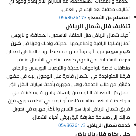
الخدمة والمعدات المستخدمة، مع الالتزام التام بعدم وجود أي
تكاليف مخفية بعد البدء في العمل.
استعلم عن الأسعار:
0543626173
تنظيف فلل شمال الرياض
أحياء شمال الرياض مثل الملقا، الياسمين، الصحافة، والنرجس
تمتاز بفللها الراقية وتصاميمها الحديثة، ولذلك وفرنا في
كلين
هوم سيرفز
فروعاً وفرقاً مجهزة خصيصاً لهذه المناطق لضمان
سرعة الاستجابة. نحن نتفهم طبيعة البناء في الشمال ونوفر
منظفات خاصة للواجهات الحديثة والأرضيات البورسلين والرخام.
فرقنا المتواجدة في الشمال قادرة على الوصول إليك في غضون
دقائق من طلب الخدمة، وهي مجهزة بأحدث سيارات النقل التي
تحمل كل المعدات اللازمة من رافعات واجهات وماكينات جلي.
سواء كنت تستعد لمناسبة خاصة أو ترغب في تنظيف دوري، فإن
فريق شمال الرياض لدينا هو الأسرع والأكثر مهارة في تحويل
منزلك إلى مساحة مشرقة تليق برقي أحياء الشمال.
خدمة شمال الرياض:
0543626173
جلي رخام فلل بالرياض