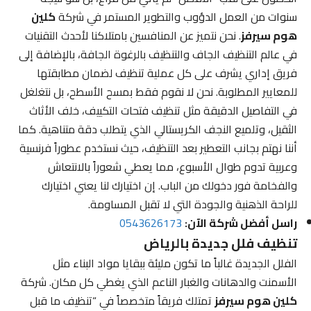
سنوات من العمل الدؤوب والتطوير المستمر في شركة
كلين
هوم سيرفز
. نحن نتميز عن المنافسين بامتلاكنا لأحدث التقنيات
في عالم التنظيف الجاف والتنظيف بالرغوة الجافة، بالإضافة إلى
فريق إداري يشرف على كل عملية تنظيف لضمان مطابقتها
للمعايير المطلوبة. نحن لا نقوم فقط بمسح الأسطح، بل نتغلغل
في التفاصيل الدقيقة مثل تنظيف فتحات التكييف، خلف الأثاث
الثقيل، وتلميع النجف الكريستالي الذي يتطلب دقة متناهية. كما
أننا نهتم بجانب التعطير بعد التنظيف، حيث نستخدم عطوراً فرنسية
وعربية تدوم طوال الأسبوع، مما يعطي شعوراً بالانتعاش
والفخامة فور دخولك من الباب. إن اختيارك لنا يعني اختيارك
للراحة الذهنية والجودة التي لا تقبل المساومة.
راسل أفضل شركة الآن:
0543626173
تنظيف فلل جديدة بالرياض
الفلل الجديدة غالباً ما تكون مليئة ببقايا مواد البناء مثل
الأسمنت والدهانات والغبار الناعم الذي يغطي كل مكان. شركة
كلين هوم سيرفز
تمتلك فريقاً متخصصاً في “تنظيف ما قبل