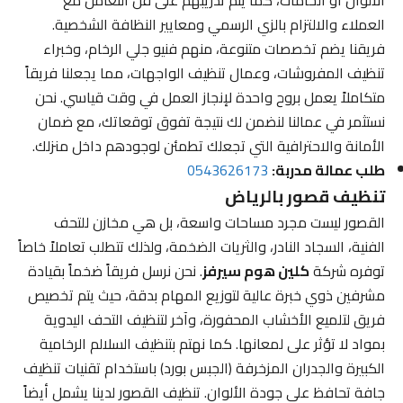
العملاء والالتزام بالزي الرسمي ومعايير النظافة الشخصية.
فريقنا يضم تخصصات متنوعة، منهم فنيو جلي الرخام، وخبراء
تنظيف المفروشات، وعمال تنظيف الواجهات، مما يجعلنا فريقاً
متكاملاً يعمل بروح واحدة لإنجاز العمل في وقت قياسي. نحن
نستثمر في عمالنا لنضمن لك نتيجة تفوق توقعاتك، مع ضمان
الأمانة والاحترافية التي تجعلك تطمئن لوجودهم داخل منزلك.
طلب عمالة مدربة:
0543626173
تنظيف قصور بالرياض
القصور ليست مجرد مساحات واسعة، بل هي مخازن للتحف
الفنية، السجاد النادر، والثريات الضخمة، ولذلك تتطلب تعاملاً خاصاً
توفره شركة
كلين هوم سيرفز
. نحن نرسل فريقاً ضخماً بقيادة
مشرفين ذوي خبرة عالية لتوزيع المهام بدقة، حيث يتم تخصيص
فريق لتلميع الأخشاب المحفورة، وآخر لتنظيف التحف اليدوية
بمواد لا تؤثر على لمعانها. كما نهتم بتنظيف السلالم الرخامية
الكبيرة والجدران المزخرفة (الجبس بورد) باستخدام تقنيات تنظيف
جافة تحافظ على جودة الألوان. تنظيف القصور لدينا يشمل أيضاً