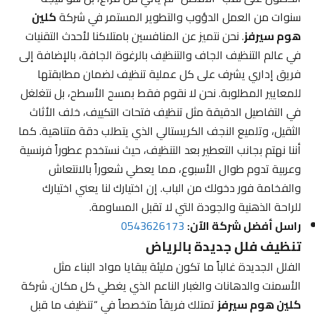
سنوات من العمل الدؤوب والتطوير المستمر في شركة
كلين
هوم سيرفز
. نحن نتميز عن المنافسين بامتلاكنا لأحدث التقنيات
في عالم التنظيف الجاف والتنظيف بالرغوة الجافة، بالإضافة إلى
فريق إداري يشرف على كل عملية تنظيف لضمان مطابقتها
للمعايير المطلوبة. نحن لا نقوم فقط بمسح الأسطح، بل نتغلغل
في التفاصيل الدقيقة مثل تنظيف فتحات التكييف، خلف الأثاث
الثقيل، وتلميع النجف الكريستالي الذي يتطلب دقة متناهية. كما
أننا نهتم بجانب التعطير بعد التنظيف، حيث نستخدم عطوراً فرنسية
وعربية تدوم طوال الأسبوع، مما يعطي شعوراً بالانتعاش
والفخامة فور دخولك من الباب. إن اختيارك لنا يعني اختيارك
للراحة الذهنية والجودة التي لا تقبل المساومة.
راسل أفضل شركة الآن:
0543626173
تنظيف فلل جديدة بالرياض
الفلل الجديدة غالباً ما تكون مليئة ببقايا مواد البناء مثل
الأسمنت والدهانات والغبار الناعم الذي يغطي كل مكان. شركة
كلين هوم سيرفز
تمتلك فريقاً متخصصاً في “تنظيف ما قبل