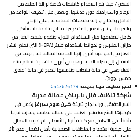
السكن”، حيث يتم استخدام كاشطات خاصة لإزالة الطلاء من
الرخام والسيراميك دون خدشها، ونعمل على تنظيف النوافذ من
الداخل والخارج وإزالة ملصقات الحماية من على الزجاج
والبروفايل. نحن نضمن لك تطهير المطبخ والحمامات بشكل
كامل لتعقيمها قبل الاستخدام الأول، ونقوم بشفط الغبار من
خزائن الملابس والحوائط باستخدام فلاتر (HEPA) التي تمنع انتشار
الغبار في الجو مرة أخرى. إنها الخدمة المثالية لمن يرغب في
الانتقال إلى منزله الجديد وهو في أبهى حلة، حيث نستلم منك
الفيلا وهي في حالة تشطيب ونلمسها لتصبح في حالة “فندق
خمس نجوم”.
لحجز تنظيف فيلا جديدة:
0543626173
شركة تنظيف فلل بالرياض عمالة مدربة
السر الحقيقي وراء نجاح شركة
كلين هوم سيرفز
يكمن في
كوادرها البشرية؛ فنحن نعتمد على عمالة نظامية ومدربة تدريباً
شاقاً على التعامل مع كافة أنواع الأسطح. يتم تدريب العمال
على كيفية استخدام المنظفات الكيميائية بأمان لضمان عدم تأثر
الألوان أو الخامات، كما يتم تدريبهم على فن التعامل مع