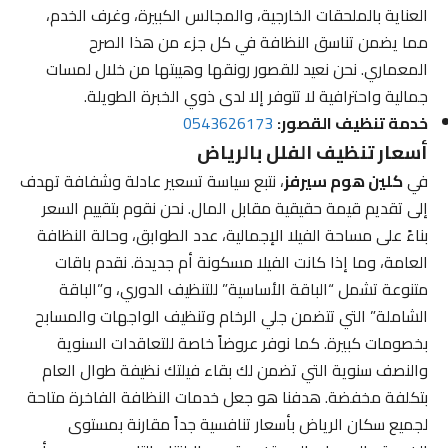
العناية بالملحقات الخارجية، والمجالس الكبيرة، وغرف الخدم،
مما يضمن تناسق النظافة في كل جزء من هذا الصرح
المعماري. نحن نعيد للقصور رونقها وهيبتها من خلال لمسات
جمالية واحترافية لا تتوفر إلا لدى ذوي الخبرة الطويلة.
خدمة تنظيف القصور:
0543626173
أسعار تنظيف الفلل بالرياض
في
كلين هوم سيرفز
، نتبع سياسة تسعير عادلة وشفافة تهدف
إلى تقديم قيمة حقيقية مقابل المال. نحن نقوم بتقييم السعر
بناءً على مساحة الفيلا الإجمالية، عدد الطوابق، وحالة النظافة
العامة، وما إذا كانت الفيلا مسكونة أم جديدة. نقدم باقات
متنوعة تشمل “الباقة الأساسية” للتنظيف الدوري، و”الباقة
الشاملة” التي تتضمن جلي الرخام وتنظيف الواجهات والمسابح
بخصومات كبيرة. كما نوفر عروضاً خاصة للتعاقدات السنوية
والنصف سنوية التي تضمن لك بقاء فيلتك نظيفة طوال العام
بتكلفة مخفضة. هدفنا هو جعل خدمات النظافة الفاخرة متاحة
لجميع سكان الرياض بأسعار تنافسية جداً مقارنة بمستوى