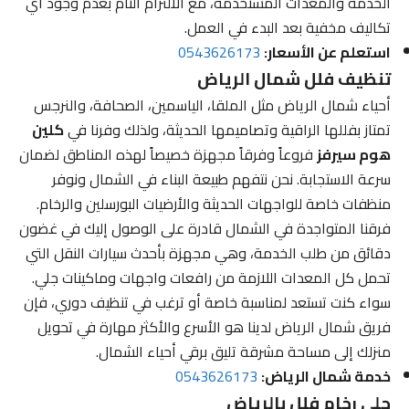
الخدمة والمعدات المستخدمة، مع الالتزام التام بعدم وجود أي
تكاليف مخفية بعد البدء في العمل.
استعلم عن الأسعار:
0543626173
تنظيف فلل شمال الرياض
أحياء شمال الرياض مثل الملقا، الياسمين، الصحافة، والنرجس
تمتاز بفللها الراقية وتصاميمها الحديثة، ولذلك وفرنا في
كلين
هوم سيرفز
فروعاً وفرقاً مجهزة خصيصاً لهذه المناطق لضمان
سرعة الاستجابة. نحن نتفهم طبيعة البناء في الشمال ونوفر
منظفات خاصة للواجهات الحديثة والأرضيات البورسلين والرخام.
فرقنا المتواجدة في الشمال قادرة على الوصول إليك في غضون
دقائق من طلب الخدمة، وهي مجهزة بأحدث سيارات النقل التي
تحمل كل المعدات اللازمة من رافعات واجهات وماكينات جلي.
سواء كنت تستعد لمناسبة خاصة أو ترغب في تنظيف دوري، فإن
فريق شمال الرياض لدينا هو الأسرع والأكثر مهارة في تحويل
منزلك إلى مساحة مشرقة تليق برقي أحياء الشمال.
خدمة شمال الرياض:
0543626173
جلي رخام فلل بالرياض