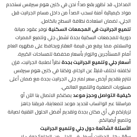
المداخل، قد تظهر بقع صدأ؛ نحن في كلين هوم سيرفس نستخدم
مواد كيميائية آمنة لسحب الصدأ من داخل مسام الجرانيت قبل
الجلي، لضمان استعادة نظافة السطح بالكامل.
تلميع الجرانيت في المجمعات السكنية
نوفر عقود صيانة
دورية للمجمعات السكنية بجدة تشمل جلي وتلميع الممرات
والسلالم، مما يرفع من قيمة العقار ويحافظ على مظهره العام
أمام المستأجرين والزوار بأسعار مخفضة للمساحات الكبيرة.
أسعار جلي وتلميع الجرانيت بجدة
نظراً لصلابة الجرانيت، فإن
تكلفته تختلف قليلاً عن الرخام، ولكننا في كلين هوم سيرفس
نلتزم بتقديم أرخص سعر لمتر جلي الجرانيت بجدة مع ضمان أعلى
مستويات الصنفرة والتلميع العالمي.
كيفية التواصل وحجز موعد
يمكنكم الاتصال بنا الآن أو
مراسلتنا عبر الواتساب لتحديد موعد للمعاينة، فريقنا جاهز
لزيارتكم في أي مكان بجدة وتقديم أفضل الحلول التقنية لصيانة
وتلميع أرضياتكم.
الأسئلة الشائعة حول جلي وتلميع الجرانيت
سؤال: هل الجرانيت أسهل في الجلي من الرخام؟ جواب: لا،