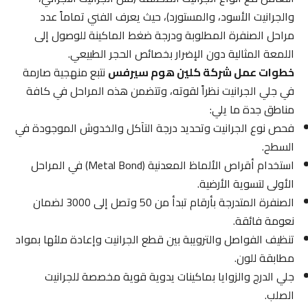
والجرانيت الأسود، والمستورد)، حيث يعرف الفني تماماً عدد
مراحل الصنفرة المطلوبة ودرجة ضغط الماكينة للوصول إلى
اللمعة المثالية دون الإضرار بخصائص الحجر الطبيعي.
خطوات عمل شركة كلين هوم سيرفس
نتبع منهجية صارمة
في جلي الجرانيت نظراً لقوته، وتتضمن هذه المراحل في كافة
مناطق جدة ما يلي:
فحص نوع الجرانيت وتحديد درجة التآكل والخدوش الموجودة في
السطح.
استخدام أقراص الألماظ المعدنية (Metal Bond) في المراحل
الأولى لتسوية الأرضية.
الصنفرة المتدرجة بأرقام تبدأ من 50 وتصل إلى 3000 لضمان
نعومة فائقة.
تنظيف الفواصل والترويبة بين قطع الجرانيت وإعادة ملئها بمواد
مطابقة للون.
جلي الدرج والزوايا بماكينات يدوية قوية مخصصة للجرانيت
الصلب.