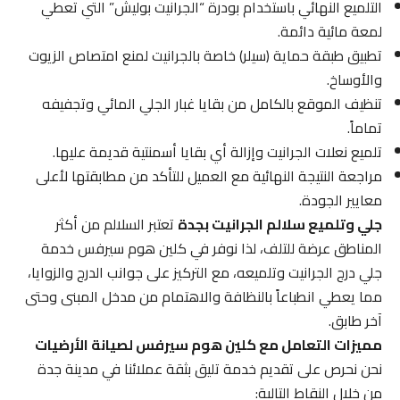
التلميع النهائي باستخدام بودرة “الجرانيت بوليش” التي تعطي
لمعة مائية دائمة.
تطبيق طبقة حماية (سيلر) خاصة بالجرانيت لمنع امتصاص الزيوت
والأوساخ.
تنظيف الموقع بالكامل من بقايا غبار الجلي المائي وتجفيفه
تماماً.
تلميع نعلات الجرانيت وإزالة أي بقايا أسمنتية قديمة عليها.
مراجعة النتيجة النهائية مع العميل للتأكد من مطابقتها لأعلى
معايير الجودة.
جلي وتلميع سلالم الجرانيت بجدة
تعتبر السلالم من أكثر
المناطق عرضة للتلف، لذا نوفر في كلين هوم سيرفس خدمة
جلي درج الجرانيت وتلميعه، مع التركيز على جوانب الدرج والزوايا،
مما يعطي انطباعاً بالنظافة والاهتمام من مدخل المبنى وحتى
آخر طابق.
مميزات التعامل مع كلين هوم سيرفس لصيانة الأرضيات
نحن نحرص على تقديم خدمة تليق بثقة عملائنا في مدينة جدة
من خلال النقاط التالية: