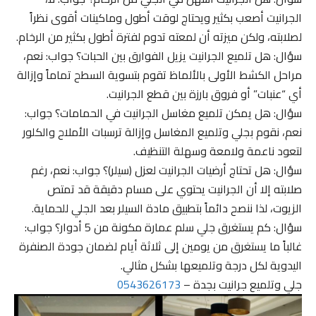
الجرانيت أصعب بكثير ويحتاج لوقت أطول وماكينات أقوى نظراً
لصلابته، ولكن ميزته أن لمعته تدوم لفترة أطول بكثير من الرخام.
سؤال: هل تلميع الجرانيت يزيل الفوارق بين الحبات؟ جواب: نعم،
مراحل الكشط الأولى بالألماظ تقوم بتسوية السطح تماماً وإزالة
أي “عنبات” أو فروق بارزة بين قطع الجرانيت.
سؤال: هل يمكن تلميع مغاسل الجرانيت في الحمامات؟ جواب:
نعم، نقوم بجلي وتلميع المغاسل وإزالة ترسبات الأملاح والكلور
لتعود ناعمة ولامعة وسهلة التنظيف.
سؤال: هل تحتاج أرضيات الجرانيت لعزل (سيلر)؟ جواب: نعم، رغم
صلابته إلا أن الجرانيت يحتوي على مسام دقيقة قد تمتص
الزيوت، لذا ننصح دائماً بتطبيق مادة السيلر بعد الجلي للحماية.
سؤال: كم يستغرق جلي سلم عمارة مكونة من 5 أدوار؟ جواب:
غالباً ما يستغرق من يومين إلى ثلاثة أيام لضمان جودة الصنفرة
اليدوية لكل درجة وتلميعها بشكل مثالي.
جلي وتلميع جرانيت بجدة –
0543626173