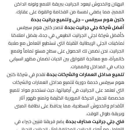
البهتان والخدوش ليعود الجرانيت ببريقة اللامع ولونه الداكن
المميز، مما يضفي لمسة من الفخامة والقوة على عقارك.
كلين هوم سيرفس – جلي وتلميع جرانيت بجدة
أفضل شركة جلي جرانيت بجدة
تتصدر كلين هوم سيرفس
كأفضل شركة لجلي الجرانيت الطبيعي في جدة، بفضل امتلاكنا
لماكينات الجلي الإيطالية الثقيلة التي تستطيع التعامل مع صلابة
الجرانيت. نحن نضمن لك الحصول على سطح مستوٍ تماماً ولامع
كالمرآة، مع معالجة الفوارق بين الحبات لضمان مظهر انسيابي
جذاب في المداخل والممرات.
تلميع مداخل العمارات والشركات بجدة
نقدم في شركة كلين
هوم سيرفس خدمة دورية لتلميع مداخل العمارات والشركات
التي تعتمد على الجرانيت في أرضياتها، حيث نستخدم مواد تلميع
مخصصة تتحمل الحركة المرورية الكثيفة وتمنع ظهور آثار
الأقدام والخدوش السطحية، مما يحافظ على نظافة المبنى
وبريقة طوال الوقت.
فني جلي جرانيت محترف بجدة
يضم فريقنا فنيين خبراء في
التعامل مع أنواع الجرانيت المختلفة (مثل الجرانيت النجراني،