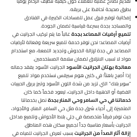
تقديم نصائح عملية للعملاء حول كيفية تنظيف الرخام يومياً
بطرق صحيحة تحافظ على بريقه.
إمكانية توفير فرق عمل للمساحات الكبيرة في الفنادق
والمساجد بجدة بسرعة قياسية لضمان الجودة.
تلميع أرضيات المصاعد بجدة
غالباً ما يتم تركيب الجرانيت في
أرضيات المصاعد؛ نحن نوفر خدمة تلميع سريعة وفعالة لأرضيات
المصاعد في جدة لإزالة الخدوش وتجديد اللمعة، مع استخدام
مواد لا تسبب الانزلاق لضمان سلامة المستخدمين.
معالجة بهتان الجرانيت الأسود
الجرانيت الأسود يفقد جماله
إذا أصبح باهتاً؛ في كلين هوم سيرفس نستخدم مواد تلميع
“سوبر بلاك” التي تزيد من شدة اللون الأسود وتبرز بريق الحبيبات
الفضية أو الذهبية داخل الجرانيت، ليعود فخماً كما كان.
خدماتنا في حي السامر وحي المنار بجدة
نصل بخدماتنا
المتميزة إلى أحياء شرق جدة مثل حي السامر، المنار، والأجواد،
حيث نوفر فرقاً متخصصة في جلي بلاط الأحواش وتلميع مداخل
الجرانيت بأسعار مناسبة جداً لجميع سكان هذه المناطق.
إزالة آثار الصدأ من الجرانيت
بسبب تعرض الجرانيت للمياه في