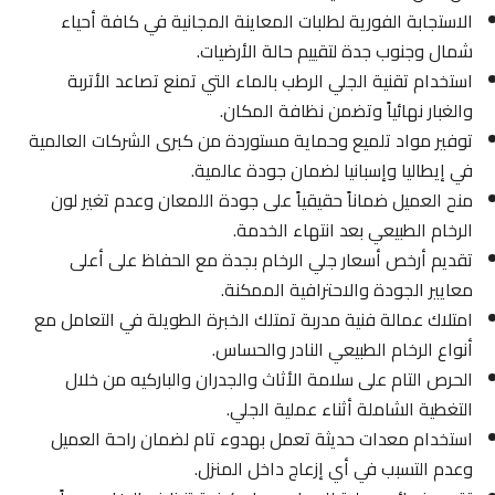
الاستجابة الفورية لطلبات المعاينة المجانية في كافة أحياء
شمال وجنوب جدة لتقييم حالة الأرضيات.
استخدام تقنية الجلي الرطب بالماء التي تمنع تصاعد الأتربة
والغبار نهائياً وتضمن نظافة المكان.
توفير مواد تلميع وحماية مستوردة من كبرى الشركات العالمية
في إيطاليا وإسبانيا لضمان جودة عالمية.
منح العميل ضماناً حقيقياً على جودة اللمعان وعدم تغير لون
الرخام الطبيعي بعد انتهاء الخدمة.
تقديم أرخص أسعار جلي الرخام بجدة مع الحفاظ على أعلى
معايير الجودة والاحترافية الممكنة.
امتلاك عمالة فنية مدربة تمتلك الخبرة الطويلة في التعامل مع
أنواع الرخام الطبيعي النادر والحساس.
الحرص التام على سلامة الأثاث والجدران والباركيه من خلال
التغطية الشاملة أثناء عملية الجلي.
استخدام معدات حديثة تعمل بهدوء تام لضمان راحة العميل
وعدم التسبب في أي إزعاج داخل المنزل.