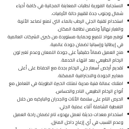
الاستجابة الفورية لطلبات المعاينة المجانية في كافة أحياء
شمال وجنوب جدة لتقييم حالة الأرضيات.
استخدام تقنية الجلي الرطب بالماء التي تمنع تصاعد الأتربة
والغبار نهائياً وتضمن نظافة المكان.
توفير مواد تلميع وحماية مستوردة من كبرى الشركات العالمية
في إيطاليا وإسبانيا لضمان جودة عالمية.
منح العميل ضماناً حقيقياً على جودة اللمعان وعدم تغير لون
الرخام الطبيعي بعد انتهاء الخدمة.
تقديم أرخص أسعار جلي الرخام بجدة مع الحفاظ على أعلى
معايير الجودة والاحترافية الممكنة.
امتلاك عمالة فنية مدربة تمتلك الخبرة الطويلة في التعامل مع
أنواع الرخام الطبيعي النادر والحساس.
الحرص التام على سلامة الأثاث والجدران والباركيه من خلال
التغطية الشاملة أثناء عملية الجلي.
استخدام معدات حديثة تعمل بهدوء تام لضمان راحة العميل
وعدم التسبب في أي إزعاج داخل المنزل.