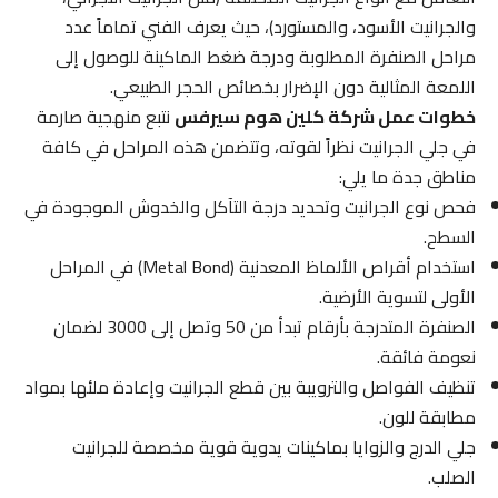
والجرانيت الأسود، والمستورد)، حيث يعرف الفني تماماً عدد
مراحل الصنفرة المطلوبة ودرجة ضغط الماكينة للوصول إلى
اللمعة المثالية دون الإضرار بخصائص الحجر الطبيعي.
خطوات عمل شركة كلين هوم سيرفس
نتبع منهجية صارمة
في جلي الجرانيت نظراً لقوته، وتتضمن هذه المراحل في كافة
مناطق جدة ما يلي:
فحص نوع الجرانيت وتحديد درجة التآكل والخدوش الموجودة في
السطح.
استخدام أقراص الألماظ المعدنية (Metal Bond) في المراحل
الأولى لتسوية الأرضية.
الصنفرة المتدرجة بأرقام تبدأ من 50 وتصل إلى 3000 لضمان
نعومة فائقة.
تنظيف الفواصل والترويبة بين قطع الجرانيت وإعادة ملئها بمواد
مطابقة للون.
جلي الدرج والزوايا بماكينات يدوية قوية مخصصة للجرانيت
الصلب.