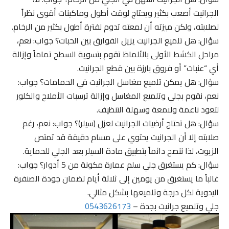
الجرانيت أصعب بكثير ويحتاج لوقت أطول وماكينات أقوى نظراً
لصلابته، ولكن ميزته أن لمعته تدوم لفترة أطول بكثير من الرخام.
سؤال: هل تلميع الجرانيت يزيل الفوارق بين الحبات؟ جواب: نعم،
مراحل الكشط الأولى بالألماظ تقوم بتسوية السطح تماماً وإزالة
أي “عنبات” أو فروق بارزة بين قطع الجرانيت.
سؤال: هل يمكن تلميع مغاسل الجرانيت في الحمامات؟ جواب:
نعم، نقوم بجلي وتلميع المغاسل وإزالة ترسبات الأملاح والكلور
لتعود ناعمة ولامعة وسهلة التنظيف.
سؤال: هل تحتاج أرضيات الجرانيت لعزل (سيلر)؟ جواب: نعم، رغم
صلابته إلا أن الجرانيت يحتوي على مسام دقيقة قد تمتص
الزيوت، لذا ننصح دائماً بتطبيق مادة السيلر بعد الجلي للحماية.
سؤال: كم يستغرق جلي سلم عمارة مكونة من 5 أدوار؟ جواب:
غالباً ما يستغرق من يومين إلى ثلاثة أيام لضمان جودة الصنفرة
اليدوية لكل درجة وتلميعها بشكل مثالي.
جلي وتلميع جرانيت بجدة –
0543626173