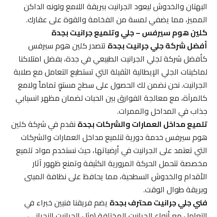
البهتان والخدوش ليعود الجرانيت ببريقة اللامع ولونه الداكن
المميز، مما يضفي لمسة من الفخامة والقوة على عقارك.
كلين هوم سيرفس – جلي وتلميع جرانيت بجدة
أفضل شركة جلي جرانيت بجدة
تتصدر كلين هوم سيرفس
كأفضل شركة لجلي الجرانيت الطبيعي في جدة، بفضل امتلاكنا
لماكينات الجلي الإيطالية الثقيلة التي تستطيع التعامل مع صلابة
الجرانيت. نحن نضمن لك الحصول على سطح مستوٍ تماماً ولامع
كالمرآة، مع معالجة الفوارق بين الحبات لضمان مظهر انسيابي
جذاب في المداخل والممرات.
تلميع مداخل العمارات والشركات بجدة
نقدم في شركة كلين
هوم سيرفس خدمة دورية لتلميع مداخل العمارات والشركات
التي تعتمد على الجرانيت في أرضياتها، حيث نستخدم مواد تلميع
مخصصة تتحمل الحركة المرورية الكثيفة وتمنع ظهور آثار
الأقدام والخدوش السطحية، مما يحافظ على نظافة المبنى
وبريقة طوال الوقت.
فني جلي جرانيت محترف بجدة
يضم فريقنا فنيين خبراء في
التعامل مع أنواع الجرانيت المختلفة (مثل الجرانيت النجراني،