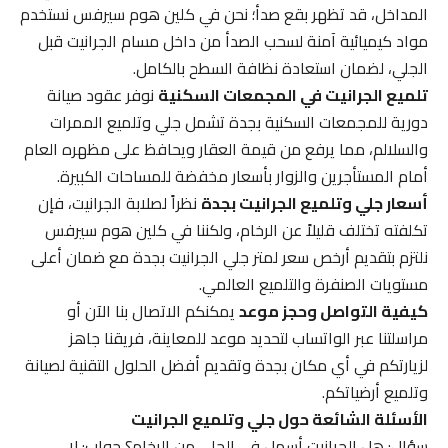
المداخل، قد تظهر بقع صدأ؛ نحن في كلين هوم سيرفس نستخدم
مواد كيميائية آمنة لسحب الصدأ من داخل مسام الجرانيت قبل
الجلي، لضمان استعادة نظافة السطح بالكامل.
تلميع الجرانيت في المجمعات السكنية
نوفر عقود صيانة
دورية للمجمعات السكنية بجدة تشمل جلي وتلميع الممرات
والسلالم، مما يرفع من قيمة العقار ويحافظ على مظهره العام
أمام المستأجرين والزوار بأسعار مخفضة للمساحات الكبيرة.
أسعار جلي وتلميع الجرانيت بجدة
نظراً لصلابة الجرانيت، فإن
تكلفته تختلف قليلاً عن الرخام، ولكننا في كلين هوم سيرفس
نلتزم بتقديم أرخص سعر لمتر جلي الجرانيت بجدة مع ضمان أعلى
مستويات الصنفرة والتلميع العالمي.
كيفية التواصل وحجز موعد
يمكنكم الاتصال بنا الآن أو
مراسلتنا عبر الواتساب لتحديد موعد للمعاينة، فريقنا جاهز
لزيارتكم في أي مكان بجدة وتقديم أفضل الحلول التقنية لصيانة
وتلميع أرضياتكم.
الأسئلة الشائعة حول جلي وتلميع الجرانيت
سؤال: هل الجرانيت أسهل في الجلي من الرخام؟ جواب: لا،