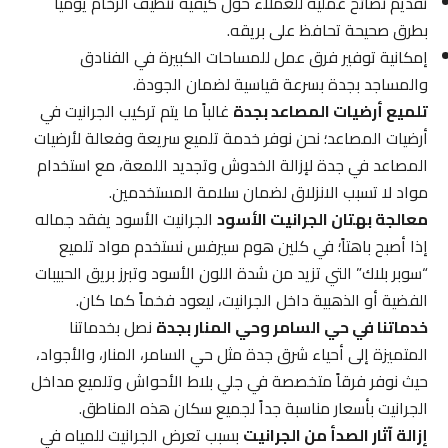
تقديم نصائح عملية للعملاء حول كيفية تنظيف الرخام يومياً
بطرق صحيحة تحافظ على بريقه.
إمكانية توفير فرق عمل للمساحات الكبيرة في الفنادق
والمساجد بجدة بسرعة قياسية لضمان الجودة.
تلميع أرضيات المصاعد بجدة
غالباً ما يتم تركيب الجرانيت في
أرضيات المصاعد؛ نحن نوفر خدمة تلميع سريعة وفعالة لأرضيات
المصاعد في جدة لإزالة الخدوش وتجديد اللمعة، مع استخدام
مواد لا تسبب الانزلاق لضمان سلامة المستخدمين.
معالجة بهتان الجرانيت الأسود
الجرانيت الأسود يفقد جماله
إذا أصبح باهتاً؛ في كلين هوم سيرفس نستخدم مواد تلميع
“سوبر بلاك” التي تزيد من شدة اللون الأسود وتبرز بريق الحبيبات
الفضية أو الذهبية داخل الجرانيت، ليعود فخماً كما كان.
خدماتنا في حي السامر وحي المنار بجدة
نصل بخدماتنا
المتميزة إلى أحياء شرق جدة مثل حي السامر، المنار، والأجواد،
حيث نوفر فرقاً متخصصة في جلي بلاط الأحواش وتلميع مداخل
الجرانيت بأسعار مناسبة جداً لجميع سكان هذه المناطق.
إزالة آثار الصدأ من الجرانيت
بسبب تعرض الجرانيت للمياه في