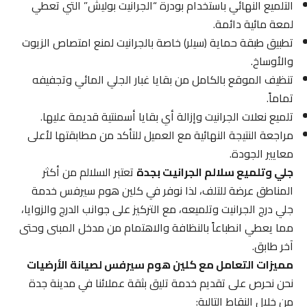
التلميع النهائي باستخدام بودرة “الجرانيت بوليش” التي تعطي
لمعة مائية دائمة.
تطبيق طبقة حماية (سيلر) خاصة بالجرانيت لمنع امتصاص الزيوت
والأوساخ.
تنظيف الموقع بالكامل من بقايا غبار الجلي المائي وتجفيفه
تماماً.
تلميع نعلات الجرانيت وإزالة أي بقايا أسمنتية قديمة عليها.
مراجعة النتيجة النهائية مع العميل للتأكد من مطابقتها لأعلى
معايير الجودة.
جلي وتلميع سلالم الجرانيت بجدة
تعتبر السلالم من أكثر
المناطق عرضة للتلف، لذا نوفر في كلين هوم سيرفس خدمة
جلي درج الجرانيت وتلميعه، مع التركيز على جوانب الدرج والزوايا،
مما يعطي انطباعاً بالنظافة والاهتمام من مدخل المبنى وحتى
آخر طابق.
مميزات التعامل مع كلين هوم سيرفس لصيانة الأرضيات
نحن نحرص على تقديم خدمة تليق بثقة عملائنا في مدينة جدة
من خلال النقاط التالية: