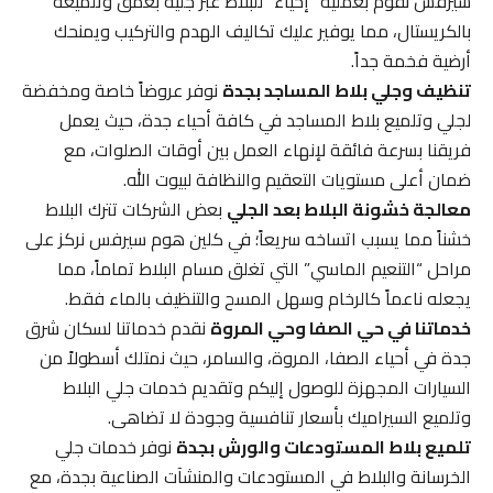
سيرفس نقوم بعملية “إحياء” للبلاط عبر جليه بعمق وتلميعه
بالكريستال، مما يوفير عليك تكاليف الهدم والتركيب ويمنحك
أرضية فخمة جداً.
تنظيف وجلي بلاط المساجد بجدة
نوفر عروضاً خاصة ومخفضة
لجلي وتلميع بلاط المساجد في كافة أحياء جدة، حيث يعمل
فريقنا بسرعة فائقة لإنهاء العمل بين أوقات الصلوات، مع
ضمان أعلى مستويات التعقيم والنظافة لبيوت الله.
معالجة خشونة البلاط بعد الجلي
بعض الشركات تترك البلاط
خشناً مما يسبب اتساخه سريعاً؛ في كلين هوم سيرفس نركز على
مراحل “التنعيم الماسي” التي تغلق مسام البلاط تماماً، مما
يجعله ناعماً كالرخام وسهل المسح والتنظيف بالماء فقط.
خدماتنا في حي الصفا وحي المروة
نقدم خدماتنا لسكان شرق
جدة في أحياء الصفا، المروة، والسامر، حيث نمتلك أسطولاً من
السيارات المجهزة للوصول إليكم وتقديم خدمات جلي البلاط
وتلميع السيراميك بأسعار تنافسية وجودة لا تضاهى.
تلميع بلاط المستودعات والورش بجدة
نوفر خدمات جلي
الخرسانة والبلاط في المستودعات والمنشآت الصناعية بجدة، مع