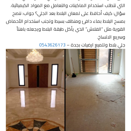
التي تتطلب استخدام الماكينات والتعامل مع المواد الكيميائية.
سؤال: كيف أحافظ على لمعان البلاط بعد الجلي؟ جواب: ننصح
بمسح البلاط بماء دافئ ومنظف بسيط وتجنب استخدام الأحماض
القوية مثل “الفلاش” الذي يأكل طبقة البلاط ويجعله باهتاً
وسريع الاتساخ.
جلي بلاط وتلميع ارضيات بجدة –
0543626173