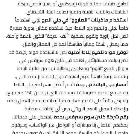
تطبيق طبقات حماية قوية (إيبوكسي أو سيلر) تتحمل حركة
الشاحنات والآلات الثقيلة وتمنع تصاعد الغبار الأسمنتي.
استخدام ماكينات “الصاروخ” في جلي الدرج
نولي اهتماماً
خاصاً بجلي وتلميع درج البلاط، حيث نستخدم مكائن يدوية صغيرة
تصل لكل زاوية ونقوم بصنفرة “أنف الدرجة” لتكون ناعمة وآمنة،
مما يعطي شكلاً جمالياً متناسقاً لمداخل العمائر والفلل.
توفير مواد تلميع بلاط أصلية
نحن لا نستخدم مواد رخيصة قد
تضر بالبلاط مستقبلاً؛ بل نعتمد في كلين هوم سيرفس على
سوائل تلميع “ليتوم” ومعاجين إيطالية تزيد من صلابة البلاط
وتمنحه بريقاً طبيعياً يدوم لسنوات دون الحاجة لإعادة الجلي.
أسعار جلي البلاط في جدة
نقدم أفضل سعر لمتر جلي البلاط
بجدة، مع تقديم خصومات للمساحات التي تزيد عن 150 متر مربع،
ونحرص دائماً على تقديم معاينة مجانية لتقدير حجم العمل بدقة
وإعطاء العميل السعر النهائي دون أي إضافات مخفية.
رقم شركة كلين هوم سيرفس بجدة
للحصول على خدماتنا،
يمكنكم الاتصال بنا مباشرة أو التواصل عبر الواتساب، وسيقوم
مندوبنا بالرد عليكم وتنسيق موعد الزيارة، نحن فخورون بخدمة