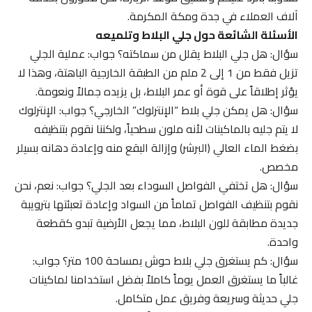
آلاف العملاء في جدة ومكة المكرمة.
الأسئلة الشائعة حول جلي البلاط وتلميعه
سؤال: هل جلي البلاط يقلل من سماكته؟ جواب: عملية الجلي
تزيل فقط من 1 إلى 2 ملم من الطبقة الخارجية الباهتة، وهذا لا
يؤثر إطلاقاً على قوة أو عمر البلاط، بل يزيده جمالاً ونعومة.
سؤال: هل يمكن جلي بلاط “الإنترلوك” الخارجي؟ جواب: الإنترلوك
لا يتم جليه بالماكينات لأنه ملون سطحياً، ولكننا نقوم بتنظيفه
بضغط الماء العالي (البرشر) وإزالة البقع منه وإعادة دهانه بسيلر
مخصص.
سؤال: هل تختفي الفواصل السوداء بعد الجلي؟ جواب: نعم، نحن
نقوم بتنظيف الفواصل تماماً من السواد وإعادة تعبئتها بترويبة
جديدة مطابقة للون البلاط، مما يجعل الأرضية تبدو كقطعة
واحدة.
سؤال: كم يستغرق جلي بلاط حوش بمساحة 100 متر؟ جواب:
غالباً ما يستغرق العمل يوماً كاملاً بفضل استخدامنا لماكينات
جلي حديثة وسريعة وفريق عمل متكامل.