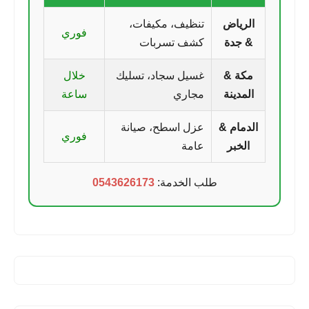
الرياض
تنظيف، مكيفات،
فوري
& جدة
كشف تسربات
مكة &
غسيل سجاد، تسليك
خلال
المدينة
مجاري
ساعة
الدمام &
عزل اسطح، صيانة
فوري
الخبر
عامة
طلب الخدمة:
0543626173