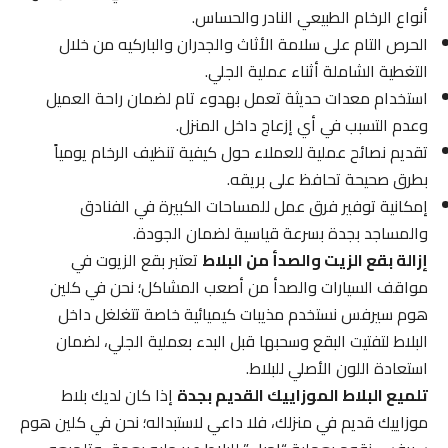
أنواع الرخام الطبيعي النادر والحساس.
الحرص التام على سلامة الأثاث والجدران والباركيه من خلال
التغطية الشاملة أثناء عملية الجلي.
استخدام معدات حديثة تعمل بهدوء تام لضمان راحة العميل
وعدم التسبب في أي إزعاج داخل المنزل.
تقديم نصائح عملية للعملاء حول كيفية تنظيف الرخام يومياً
بطرق صحيحة تحافظ على بريقه.
إمكانية توفير فرق عمل للمساحات الكبيرة في الفنادق
والمساجد بجدة بسرعة قياسية لضمان الجودة.
إزالة بقع الزيت والصدأ من البلاط
تعتبر بقع الزيوت في
مواقف السيارات والصدأ من أصعب المشاكل؛ نحن في كلين
هوم سيرفس نستخدم مذيبات كيميائية خاصة تتغلغل داخل
البلاط لتفتيت البقع وسحبها قبل البدء بعملية الجلي، لضمان
استعادة اللون الأصلي للبلاط.
تلميع البلاط الموزاييك القديم بجدة
إذا كان لديك بلاط
موزاييك قديم في منزلك، فلا داعي لاستبداله؛ نحن في كلين هوم