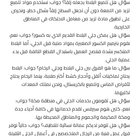
سؤال: هل تلميع البلاط يجعله زلقاً؟ جواب: نستخدم مواد تلميع
تزيد من اللمعة دون أن تجعل السطح زلقاً بشكل خطر، ونحرص
على تطبيق مادة تزيد من معامل الاحتكاك في المناطق
الخارجية.
سؤال: هل يمكن جلي البلاط القديم الذي به كسور؟ جواب: نعم،
نقوم بترميم الكسور الصغيرة بمواد صلبة قبل الجلي، أما البلاط
المتكسر بشدة فننصح العميل باستبدال القطع التالفة قبل بدء
عملية الجلي.
سؤال: ما هو الفرق بين جلي البلاط وجلي الرخام؟ جواب: البلاط
يحتاج لماكينات أثقل وأحجار كشط أكثر صلابة، بينما الرخام يحتاج
لأقراص الماس وتلميع بالكريستال، ونحن نمتلك المعدات
لكليهما.
سؤال: هل تقومون بخدمات الجلي في منطقة مكة؟ جواب:
نعم، كلين هوم سيرفس تقدم خدماتها في كافة أحياء جدة
ومكة المكرمة والجموم والمناطق المحيطة بها.
سؤال: هل تتوفر لديكم عمالة نسائية للتنظيف؟ جواب: حالياً نوفر
فرق عمل فنية من الرجال المتخصصين في أعمال الجلي الثقيلة