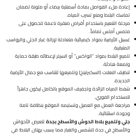
إعادة ملء الفواصل بمادة أسمنتية بيضاء أو ملونة لضمان
تماسك البلاط ومنع تسرب المياه.
مرحلة التنعيم باستخدام أقراص صنفرة ناعمة للحصول على
ملمس أملس تماماً.
غسيل الأرضية بمواد كيميائية متعادلة لإزالة غبار الجلي والرواسب
المتبقية.
تلميع البلاط بمواد “الواكس” أو السيلر لإعطائه طبقة حماية
ولمعة هادئة.
تنظيف النعلات (السكيرتينج) وتلميعها لتتناسب مع جمال الأرضية
الجديدة.
شفط المياه الزائدة وتجفيف الموقع بالكامل ليكون جاهزاً
للاستخدام الفوري.
مراجعة العمل مع العميل وتسليمه الموقع بنظافة تامة
وجودة استثنائية.
جلي وتلميع بلاط الحوش والأسطح بجدة
تتعرض الأحواش
والأسطح في جدة للشمس والغبار مما يسبب بهتان البلاط؛ في