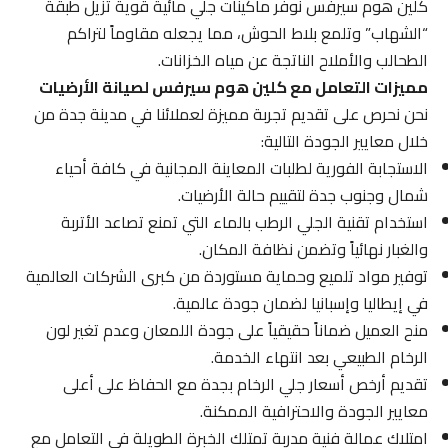
كلين هوم سيرفس نوفر ماكينات جلي مائية قوية تزيل طبقة
“الشهاب” وتلمع بلاط الحوش، مما يجعله مقاوماً لتراكم
الطحالب والأملاح الناتجة عن مياه الخزانات.
مميزات التعامل مع كلين هوم سيرفس لصيانة الأرضيات
نحن نحرص على تقديم تجربة مميزة لعملائنا في مدينة جدة من
خلال معايير الجودة التالية:
الاستجابة الفورية لطلبات المعاينة المجانية في كافة أحياء
شمال وجنوب جدة لتقييم حالة الأرضيات.
استخدام تقنية الجلي الرطب بالماء التي تمنع تصاعد الأتربة
والغبار نهائياً وتضمن نظافة المكان.
توفير مواد تلميع وحماية مستوردة من كبرى الشركات العالمية
في إيطاليا وإسبانيا لضمان جودة عالمية.
منح العميل ضماناً حقيقياً على جودة اللمعان وعدم تغير لون
الرخام الطبيعي بعد انتهاء الخدمة.
تقديم أرخص أسعار جلي الرخام بجدة مع الحفاظ على أعلى
معايير الجودة والاحترافية الممكنة.
امتلاك عمالة فنية مدربة تمتلك الخبرة الطويلة في التعامل مع