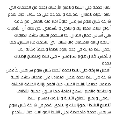
تعتبر خدمة جلي البلاط وتلميع الأرضيات بجدة من الخدمات التي
تعيد الحياة للمنازل القديمة والجديدة على حد سواء، حيث تقدم
شركة كلين هوم سيرفس حلولاً احترافية للتعامل مع كافة
أنواع البلاط الموزاييك والبلدي والأسمنتي. نحن ندرك أن الأرضيات
هي أساس جمال المنزل، لذا نستخدم تقنيات كشط الطبقات
التالفة لإزالة التصبغات والترسبات التي تراكمت عبر السنين، مما
يجعل بلاط منزلك في جدة يعود ناصعاً ونظيفاً وكأنه ركب
بالأمس.
كلين هوم سيرفس – جلي بلاط وتلميع ارضيات
بجدة
أفضل شركة جلي بلاط بجدة
تتصدر كلين هوم سيرفس كأفضل
شركة جلي بلاط بجدة بفضل اعتمادنا على معدات كشط ثقيلة
صممت خصيصاً للبلاط الصلب، حيث نقوم بإزالة الطبقة الخشنة
والداكنة وتنعيم السطح تماماً، مما يسهل عملية التنظيف
اليومي ويمنع التصاق الأتربة والزيوت بمسام البلاط.
تلميع البلاط الموزاييك والبلدي
نقدم في شركة كلين هوم
سيرفس خدمة متخصصة لجلي البلاط الموزاييك، حيث نستخدم