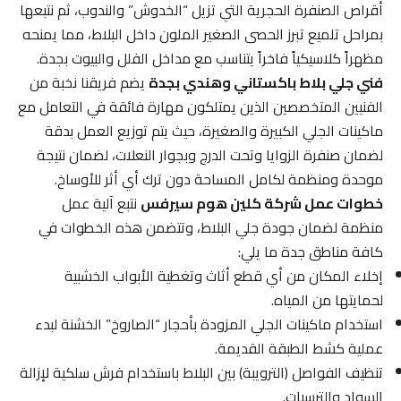
أقراص الصنفرة الحجرية التي تزيل “الخدوش” والندوب، ثم نتبعها
بمراحل تلميع تبرز الحصى الصغير الملون داخل البلاط، مما يمنحه
مظهراً كلاسيكياً فاخراً يتناسب مع مداخل الفلل والبيوت بجدة.
فني جلي بلاط باكستاني وهندي بجدة
يضم فريقنا نخبة من
الفنيين المتخصصين الذين يمتلكون مهارة فائقة في التعامل مع
ماكينات الجلي الكبيرة والصغيرة، حيث يتم توزيع العمل بدقة
لضمان صنفرة الزوايا وتحت الدرج وبجوار النعلات، لضمان نتيجة
موحدة ومنظمة لكامل المساحة دون ترك أي أثر للأوساخ.
خطوات عمل شركة كلين هوم سيرفس
نتبع آلية عمل
منظمة لضمان جودة جلي البلاط، وتتضمن هذه الخطوات في
كافة مناطق جدة ما يلي:
إخلاء المكان من أي قطع أثاث وتغطية الأبواب الخشبية
لحمايتها من المياه.
استخدام ماكينات الجلي المزودة بأحجار “الصاروخ” الخشنة لبدء
عملية كشط الطبقة القديمة.
تنظيف الفواصل (الترويبة) بين البلاط باستخدام فرش سلكية لإزالة
السواد والترسبات.