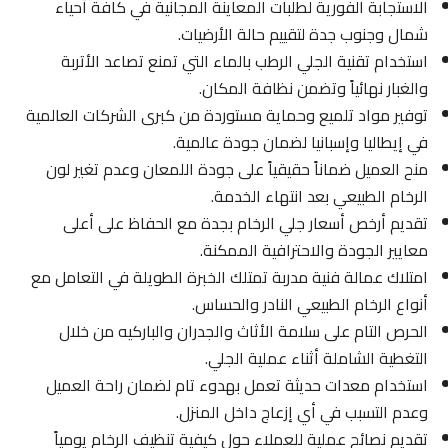
الاستجابة الفورية لطلبات المعاينة المجانية في كافة أحياء
شمال وجنوب جدة لتقييم حالة الأرضيات.
استخدام تقنية الجلي الرطب بالماء التي تمنع تصاعد الأتربة
والغبار نهائياً وتضمن نظافة المكان.
توفير مواد تلميع وحماية مستوردة من كبرى الشركات العالمية
في إيطاليا وإسبانيا لضمان جودة عالمية.
منح العميل ضماناً حقيقياً على جودة اللمعان وعدم تغير لون
الرخام الطبيعي بعد انتهاء الخدمة.
تقديم أرخص أسعار جلي الرخام بجدة مع الحفاظ على أعلى
معايير الجودة والاحترافية الممكنة.
امتلاك عمالة فنية مدربة تمتلك الخبرة الطويلة في التعامل مع
أنواع الرخام الطبيعي النادر والحساس.
الحرص التام على سلامة الأثاث والجدران والباركيه من خلال
التغطية الشاملة أثناء عملية الجلي.
استخدام معدات حديثة تعمل بهدوء تام لضمان راحة العميل
وعدم التسبب في أي إزعاج داخل المنزل.
تقديم نصائح عملية للعملاء حول كيفية تنظيف الرخام يومياً