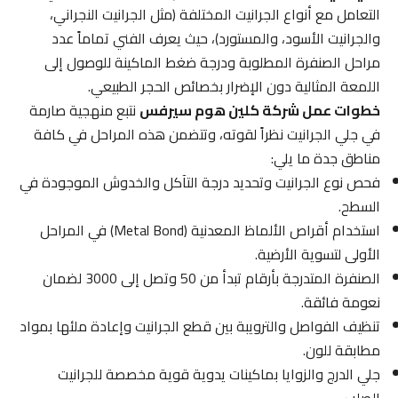
التعامل مع أنواع الجرانيت المختلفة (مثل الجرانيت النجراني،
والجرانيت الأسود، والمستورد)، حيث يعرف الفني تماماً عدد
مراحل الصنفرة المطلوبة ودرجة ضغط الماكينة للوصول إلى
اللمعة المثالية دون الإضرار بخصائص الحجر الطبيعي.
خطوات عمل شركة كلين هوم سيرفس
نتبع منهجية صارمة
في جلي الجرانيت نظراً لقوته، وتتضمن هذه المراحل في كافة
مناطق جدة ما يلي:
فحص نوع الجرانيت وتحديد درجة التآكل والخدوش الموجودة في
السطح.
استخدام أقراص الألماظ المعدنية (Metal Bond) في المراحل
الأولى لتسوية الأرضية.
الصنفرة المتدرجة بأرقام تبدأ من 50 وتصل إلى 3000 لضمان
نعومة فائقة.
تنظيف الفواصل والترويبة بين قطع الجرانيت وإعادة ملئها بمواد
مطابقة للون.
جلي الدرج والزوايا بماكينات يدوية قوية مخصصة للجرانيت