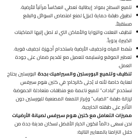
تلميع السطح بمواد إيطالية تعطي انعكاساً مرآتياً للأرضية.
تطبيق طبقة حماية (عزل) لمنع امتصاص السوائل والبقع
مستقبلاً.
تنظيف النعلات والزوايا والأماكن التي لا تصل إليها الماكينات
الكبيرة يدوياً.
شفط المياه وتجفيف الأرضية باستخدام أجهزة تجفيف قوية.
تعطير الموقع وتسليمه للعميل مع تقديم ضمان على جودة
العمل.
تنظيف وتلميع البورسلين والسيراميك بجدة
البورسلين يحتاج
لعناية خاصة لأنه لا يُجلى كالرخام؛ في كلين هوم سيرفس
نستخدم “لبادات” تلميع ناعمة مع منظفات متعادلة الحموضة
لإزالة طبقة “الضباب” وإبراز اللمعة المصنعية للبورسلين دون
التأثير على طبقته الخارجية.
مميزات التعامل مع كلين هوم سيرفس لصيانة الأرضيات
نحن نسعى دائماً لنكون الخيار الأفضل لسكان مدينة جدة من
خلال التزامنا بالمعايير التالية: