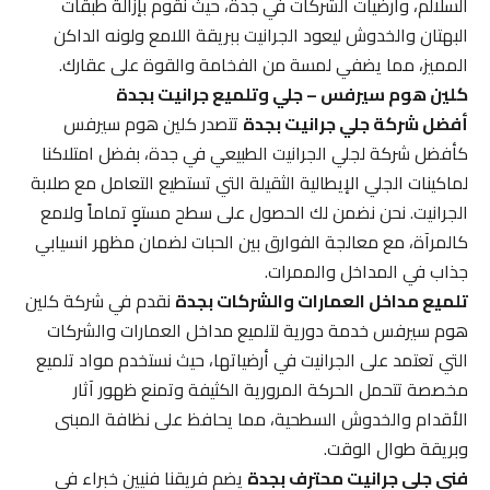
السلالم، وأرضيات الشركات في جدة، حيث نقوم بإزالة طبقات
البهتان والخدوش ليعود الجرانيت ببريقة اللامع ولونه الداكن
المميز، مما يضفي لمسة من الفخامة والقوة على عقارك.
كلين هوم سيرفس – جلي وتلميع جرانيت بجدة
أفضل شركة جلي جرانيت بجدة
تتصدر كلين هوم سيرفس
كأفضل شركة لجلي الجرانيت الطبيعي في جدة، بفضل امتلاكنا
لماكينات الجلي الإيطالية الثقيلة التي تستطيع التعامل مع صلابة
الجرانيت. نحن نضمن لك الحصول على سطح مستوٍ تماماً ولامع
كالمرآة، مع معالجة الفوارق بين الحبات لضمان مظهر انسيابي
جذاب في المداخل والممرات.
تلميع مداخل العمارات والشركات بجدة
نقدم في شركة كلين
هوم سيرفس خدمة دورية لتلميع مداخل العمارات والشركات
التي تعتمد على الجرانيت في أرضياتها، حيث نستخدم مواد تلميع
مخصصة تتحمل الحركة المرورية الكثيفة وتمنع ظهور آثار
الأقدام والخدوش السطحية، مما يحافظ على نظافة المبنى
وبريقة طوال الوقت.
فني جلي جرانيت محترف بجدة
يضم فريقنا فنيين خبراء في