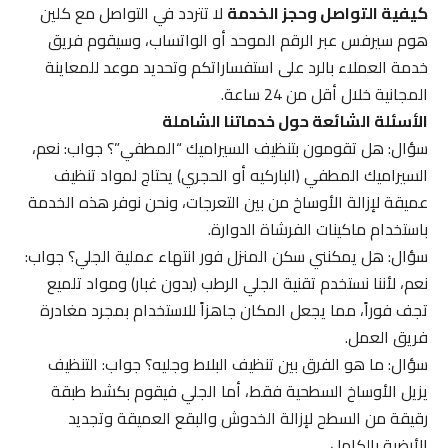
كيفية التواصل وحجز الخدمة
لا تتردد في التواصل مع كلين
هوم سيرفس عبر الرقم الموحد أو الواتساب، وسيقوم فريق
خدمة العملاء بالرد على استفساراتكم وتحديد موعد للمعاينة
المجانية خلال أقل من 24 ساعة.
الأسئلة الشائعة حول خدماتنا الشاملة
سؤال: هل تقومون بتنظيف السيراميك “المطفي”؟ جواب: نعم،
السيراميك المطفي (الباركيه أو الحجري) يحتاج لمواد تنظيف
عميقة لإزالة الأوساخ من بين التعرجات، ونحن نوفر هذه الخدمة
باستخدام ماكينات الفرشاة الدوارة.
سؤال: هل يمكنني سكن المنزل فور انتهاء عملية الجلي؟ جواب:
نعم، لأننا نستخدم تقنية الجلي الرطب (بدون غبار) ومواد تلميع
تجف فوراً، مما يجعل المكان جاهزاً للاستخدام بمجرد مغادرة
فريق العمل.
سؤال: ما هو الفرق بين تنظيف البلاط وجليه؟ جواب: التنظيف
يزيل الأوساخ السطحية فقط، أما الجلي فيقوم بكشط طبقة
رقيقة من السطح لإزالة الخدوش والبقع العميقة وتجديد
الأرضية بالكامل.