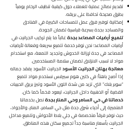
تقديم نصائح عملية للعملاء حول كيفية تنظيف الرخام يومياً
بطرق صحيحة تحافظ على بريقه.
إمكانية توفير فرق عمل للمساحات الكبيرة في الفنادق
والمساجد بجدة بسرعة قياسية لضمان الجودة.
تلميع أرضيات المصاعد بجدة
غالباً ما يتم تركيب الجرانيت في
أرضيات المصاعد؛ نحن نوفر خدمة تلميع سريعة وفعالة لأرضيات
المصاعد في جدة لإزالة الخدوش وتجديد اللمعة، مع استخدام
مواد لا تسبب الانزلاق لضمان سلامة المستخدمين.
معالجة بهتان الجرانيت الأسود
الجرانيت الأسود يفقد جماله
إذا أصبح باهتاً؛ في كلين هوم سيرفس نستخدم مواد تلميع
“سوبر بلاك” التي تزيد من شدة اللون الأسود وتبرز بريق الحبيبات
الفضية أو الذهبية داخل الجرانيت، ليعود فخماً كما كان.
خدماتنا في حي السامر وحي المنار بجدة
نصل بخدماتنا
المتميزة إلى أحياء شرق جدة مثل حي السامر، المنار، والأجواد،
حيث نوفر فرقاً متخصصة في جلي بلاط الأحواش وتلميع مداخل
الجرانيت بأسعار مناسبة جداً لجميع سكان هذه المناطق.