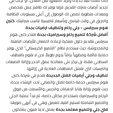
كنت تمتلك فيلا جديدة وتريد تلميعها قبل السكن، أو ترغب في
تجديد أرضيات منزلك القديم، فإننا نوفر لك طاقم عمل متخصص
ومعدات متطورة تضمن لك الوصول إلى أعلى مستويات النظافة
والبريق في وقت قياسي وبأسعار تنافسية تناسب ميزانيتك.
كلين
هوم سيرفس – جلي رخام وتنظيف ارضيات بجدة
أفضل شركة تلميع رخام وسيراميك بجدة
تفتخر كلين هوم
سيرفس بتقديم حلول مبتكرة لإعادة اللمعان للأرضيات الباهتة
والمخدوشة، حيث نستخدم نظام “التلميع الكريستالي” الذي يوفر
حماية فائقة ومظهراً براقاً يدوم طويلاً. نحن لا نقوم بالتنظيف
السطحي فقط، بل نركز على معالجة عمق الحجر وإزالة التصبغات
والترسبات التي تفشل المنظفات العادية في إزالتها.
تنظيف وجلي أرضيات الفلل الجديدة
نقدم في شركة كلين
هوم سيرفس خدمة خاصة للفلل والمباني تحت الإنشاء بجدة،
حيث نقوم بإزالة بقايا الدهانات والجبس والأسمنت من فوق
الرخام والسيراميك باستخدام مكائن خاصة، ثم نبدأ عملية الجلي
والتلميع الشاملة لتسليم الفيلا للعميل وهي في أبهى صورها.
فني جلي وتلميع معتمد بجدة
يعمل لدينا فنيون يمتلكون