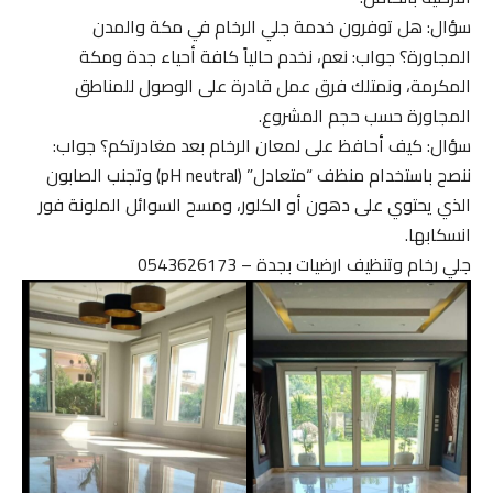
سؤال: هل توفرون خدمة جلي الرخام في مكة والمدن
المجاورة؟ جواب: نعم، نخدم حالياً كافة أحياء جدة ومكة
المكرمة، ونمتلك فرق عمل قادرة على الوصول للمناطق
المجاورة حسب حجم المشروع.
سؤال: كيف أحافظ على لمعان الرخام بعد مغادرتكم؟ جواب:
ننصح باستخدام منظف “متعادل” (pH neutral) وتجنب الصابون
الذي يحتوي على دهون أو الكلور، ومسح السوائل الملونة فور
انسكابها.
جلي رخام وتنظيف ارضيات بجدة – 0543626173