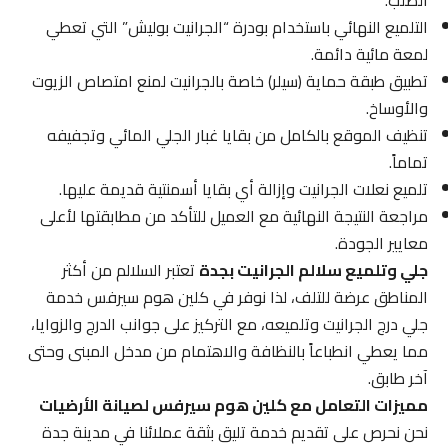
الصلب.
التلميع النهائي باستخدام بودرة “الجرانيت بوليش” التي تعطي
لمعة مائية دائمة.
تطبيق طبقة حماية (سيلر) خاصة بالجرانيت لمنع امتصاص الزيوت
والأوساخ.
تنظيف الموقع بالكامل من بقايا غبار الجلي المائي وتجفيفه
تماماً.
تلميع نعلات الجرانيت وإزالة أي بقايا أسمنتية قديمة عليها.
مراجعة النتيجة النهائية مع العميل للتأكد من مطابقتها لأعلى
معايير الجودة.
جلي وتلميع سلالم الجرانيت بجدة
تعتبر السلالم من أكثر
المناطق عرضة للتلف، لذا نوفر في كلين هوم سيرفس خدمة
جلي درج الجرانيت وتلميعه، مع التركيز على جوانب الدرج والزوايا،
مما يعطي انطباعاً بالنظافة والاهتمام من مدخل المبنى وحتى
آخر طابق.
مميزات التعامل مع كلين هوم سيرفس لصيانة الأرضيات
نحن نحرص على تقديم خدمة تليق بثقة عملائنا في مدينة جدة