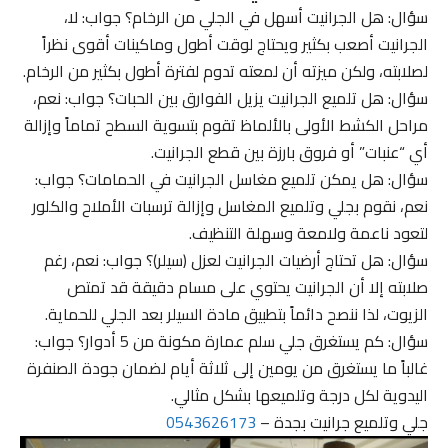
سؤال: هل الجرانيت أسهل في الجلي من الرخام؟ جواب: لا،
الجرانيت أصعب بكثير ويحتاج لوقت أطول وماكينات أقوى نظراً
لصلابته، ولكن ميزته أن لمعته تدوم لفترة أطول بكثير من الرخام.
سؤال: هل تلميع الجرانيت يزيل الفوارق بين الحبات؟ جواب: نعم،
مراحل الكشط الأولى بالألماظ تقوم بتسوية السطح تماماً وإزالة
أي “عنبات” أو فروق بارزة بين قطع الجرانيت.
سؤال: هل يمكن تلميع مغاسل الجرانيت في الحمامات؟ جواب:
نعم، نقوم بجلي وتلميع المغاسل وإزالة ترسبات الأملاح والكلور
لتعود ناعمة ولامعة وسهلة التنظيف.
سؤال: هل تحتاج أرضيات الجرانيت لعزل (سيلر)؟ جواب: نعم، رغم
صلابته إلا أن الجرانيت يحتوي على مسام دقيقة قد تمتص
الزيوت، لذا ننصح دائماً بتطبيق مادة السيلر بعد الجلي للحماية.
سؤال: كم يستغرق جلي سلم عمارة مكونة من 5 أدوار؟ جواب:
غالباً ما يستغرق من يومين إلى ثلاثة أيام لضمان جودة الصنفرة
اليدوية لكل درجة وتلميعها بشكل مثالي.
جلي وتلميع جرانيت بجدة –
0543626173