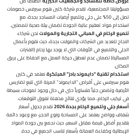
عروض خاصة للمساجد والجمعيات الخيرية
انطلاقاً من
مسؤوليتنا المجتمعية، تقدم شركة كلين هوم سيرفس خصومات
تصل إلى 50% على جلي وتلميع أرضيات المساجد بجدة، مع
استخدام مواد تعقيم عالية الجودة لضمان بيئة صحية للمصلين.
تلميع الرخام في المباني التجارية والمولات
نحن شركاء
النجاح للعديد من الشركات والمولات بجدة، حيث نقوم بأعمال
الجلي والتلميع في الأوقات التي لا يوجد بها زحام (الفترات
المسائية) لضمان عدم تعطيل حركة العمل مع الحفاظ على بريق
المكان.
استخدام تقنية “دايموند بادز” المبتكرة
نعتمد في كلين
هوم سيرفس على أقراص “الدايموند” المرنة التي تتبع تضاريس
الأرضية وتضمن جلياً متساوياً حتى في حال وجود تموجات بسيطة
في تركيب الرخام، مما يؤدي لنتائج مذهلة تفوق التوقعات.
أسعار جلي وتلميع الرخام بجدة 2026
نقدم جدول أسعار
شفاف وواضح يعتمد على المساحة ونوع الحجر، مع وعود دائمة
بتقديم أفضل قيمة مقابل السعر، حيث نجمع بين جودة المواد
الإيطالية وكفاءة العمالة بأسعار تناسب الجميع في جدة.