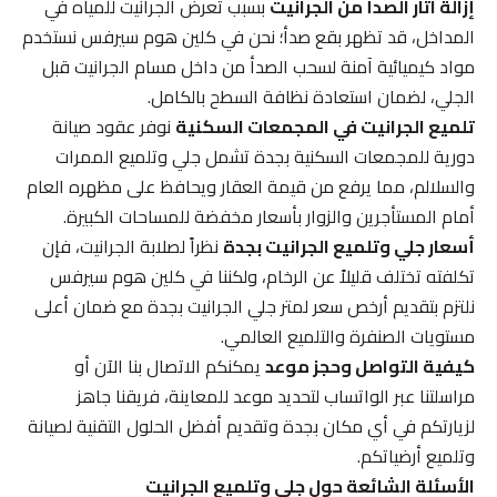
إزالة آثار الصدأ من الجرانيت
بسبب تعرض الجرانيت للمياه في
المداخل، قد تظهر بقع صدأ؛ نحن في كلين هوم سيرفس نستخدم
مواد كيميائية آمنة لسحب الصدأ من داخل مسام الجرانيت قبل
الجلي، لضمان استعادة نظافة السطح بالكامل.
تلميع الجرانيت في المجمعات السكنية
نوفر عقود صيانة
دورية للمجمعات السكنية بجدة تشمل جلي وتلميع الممرات
والسلالم، مما يرفع من قيمة العقار ويحافظ على مظهره العام
أمام المستأجرين والزوار بأسعار مخفضة للمساحات الكبيرة.
أسعار جلي وتلميع الجرانيت بجدة
نظراً لصلابة الجرانيت، فإن
تكلفته تختلف قليلاً عن الرخام، ولكننا في كلين هوم سيرفس
نلتزم بتقديم أرخص سعر لمتر جلي الجرانيت بجدة مع ضمان أعلى
مستويات الصنفرة والتلميع العالمي.
كيفية التواصل وحجز موعد
يمكنكم الاتصال بنا الآن أو
مراسلتنا عبر الواتساب لتحديد موعد للمعاينة، فريقنا جاهز
لزيارتكم في أي مكان بجدة وتقديم أفضل الحلول التقنية لصيانة
وتلميع أرضياتكم.
الأسئلة الشائعة حول جلي وتلميع الجرانيت