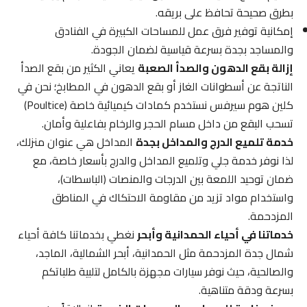
بطرق صحيحة تحافظ على بريقه.
إمكانية توفير فرق عمل للمساحات الكبيرة في الفنادق
والمساجد بجدة بسرعة قياسية لضمان الجودة.
إزالة بقع الدهون والصدأ الصعبة
يعاني الكثير من بقع الصدأ
الناتجة عن أسطوانات الغاز أو بقع الدهون في المطابخ؛ نحن في
كلين هوم سيرفس نستخدم كمادات كيميائية خاصة (Poultice)
تسحب البقع من داخل مسام الحجر والرخام بفاعلية وأمان.
خدمة تلميع الدرج والمداخل بجدة
المداخل هي عنوان منزلك،
لذا نوفر خدمة جلي وتلميع المداخل والدرج بأسعار خاصة، مع
ضمان توحيد اللمعة بين الدرجات والمنصات (الباسطات)،
واستخدام مواد تزيد من مقاومة الاحتكاك في المناطق
المزدحمة.
خدماتنا في أحياء الحمدانية وأبحر
نغطي بخدماتنا كافة أحياء
شمال جدة المزدحمة مثل الحمدانية، أبحر الشمالية، الماجد،
والصالحية، حيث نوفر سيارات مجهزة بالكامل لتلبية طلباتكم
بسرعة ودقة متناهية.