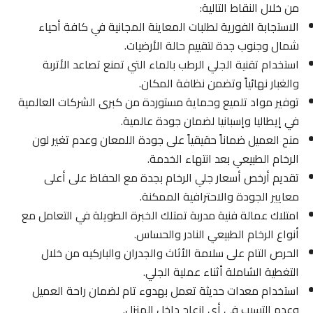
من خلال النقاط التالية:
الاستجابة الفورية لطلبات المعاينة المجانية في كافة أحياء
شمال وجنوب جدة لتقييم حالة الأرضيات.
استخدام تقنية الجلي الرطب بالماء التي تمنع تصاعد الأتربة
والغبار نهائياً وتضمن نظافة المكان.
توفير مواد تلميع وحماية مستوردة من كبرى الشركات العالمية
في إيطاليا وإسبانيا لضمان جودة عالمية.
منح العميل ضماناً حقيقياً على جودة اللمعان وعدم تغير لون
الرخام الطبيعي بعد انتهاء الخدمة.
تقديم أرخص أسعار جلي الرخام بجدة مع الحفاظ على أعلى
معايير الجودة والاحترافية الممكنة.
امتلاك عمالة فنية مدربة تمتلك الخبرة الطويلة في التعامل مع
أنواع الرخام الطبيعي النادر والحساس.
الحرص التام على سلامة الأثاث والجدران والباركيه من خلال
التغطية الشاملة أثناء عملية الجلي.
استخدام معدات حديثة تعمل بهدوء تام لضمان راحة العميل
وعدم التسبب في أي إزعاج داخل المنزل.