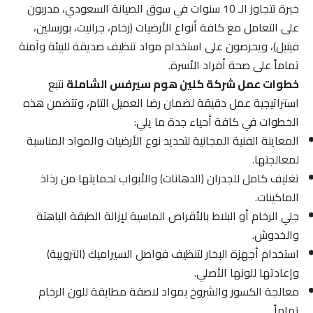
خبرة تتجاوز الـ 10 سنوات في سوق الصيانة السعودي، مدربون
على التعامل مع كافة أنواع الأرضيات (رخام، جرانيت، بورسلين،
فينيل)، ويحرصون على استخدام مواد تنظيف صديقة للبيئة وآمنة
تماماً على صحة أفراد الأسرة.
خطوات عمل شركة كلين هوم سيرفس الشاملة
نتبع
استراتيجية عمل دقيقة لضمان رضا العميل التام، وتتضمن هذه
الخطوات في كافة أحياء جدة ما يلي:
المعاينة الفنية المجانية لتحديد نوع الأرضيات والمواد المناسبة
لمعالجتها.
تغليف كامل للجدران (الدهانات) والأبواب لحمايتها من رذاذ
الماكينات.
جلي الرخام أو البلاط بالأقراص الماسية لإزالة الطبقة الباهتة
والخدوش.
استخدام أجهزة البخار لتنظيف فواصل السيراميك (الترويبة)
وإعادتها للونها الأصلي.
معالجة الكسور والشروخ بمواد لاصقة مطابقة للون الرخام
تماماً.