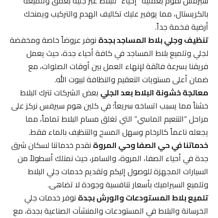
سيرفس نقوم بعملية “إحياء” للبلاط عبر جليه بعمق وتلميعه
بالكريستال، مما يوفير عليك تكاليف الهدم والتركيب ويمنحك
أرضية فخمة جداً.
تنظيف وجلي بلاط المساجد بجدة
نوفر عروضاً خاصة ومخفضة
لجلي وتلميع بلاط المساجد في كافة أحياء جدة، حيث يعمل
فريقنا بسرعة فائقة لإنهاء العمل بين أوقات الصلوات، مع
ضمان أعلى مستويات التعقيم والنظافة لبيوت الله.
معالجة خشونة البلاط بعد الجلي
بعض الشركات تترك البلاط
خشناً مما يسبب اتساخه سريعاً؛ في كلين هوم سيرفس نركز على
مراحل “التنعيم الماسي” التي تغلق مسام البلاط تماماً، مما
يجعله ناعماً كالرخام وسهل المسح والتنظيف بالماء فقط.
خدماتنا في حي الصفا وحي المروة
نقدم خدماتنا لسكان شرق
جدة في أحياء الصفا، المروة، والسامر، حيث نمتلك أسطولاً من
السيارات المجهزة للوصول إليكم وتقديم خدمات جلي البلاط
وتلميع السيراميك بأسعار تنافسية وجودة لا تضاهى.
تلميع بلاط المستودعات والورش بجدة
نوفر خدمات جلي
الخرسانة والبلاط في المستودعات والمنشآت الصناعية بجدة، مع