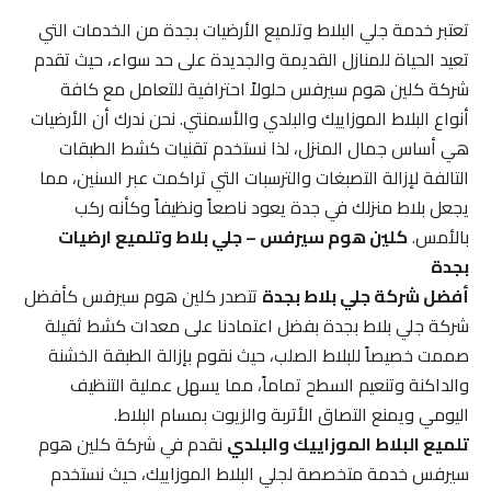
تعتبر خدمة جلي البلاط وتلميع الأرضيات بجدة من الخدمات التي
تعيد الحياة للمنازل القديمة والجديدة على حد سواء، حيث تقدم
شركة كلين هوم سيرفس حلولاً احترافية للتعامل مع كافة
أنواع البلاط الموزاييك والبلدي والأسمنتي. نحن ندرك أن الأرضيات
هي أساس جمال المنزل، لذا نستخدم تقنيات كشط الطبقات
التالفة لإزالة التصبغات والترسبات التي تراكمت عبر السنين، مما
يجعل بلاط منزلك في جدة يعود ناصعاً ونظيفاً وكأنه ركب
بالأمس.
كلين هوم سيرفس – جلي بلاط وتلميع ارضيات
بجدة
أفضل شركة جلي بلاط بجدة
تتصدر كلين هوم سيرفس كأفضل
شركة جلي بلاط بجدة بفضل اعتمادنا على معدات كشط ثقيلة
صممت خصيصاً للبلاط الصلب، حيث نقوم بإزالة الطبقة الخشنة
والداكنة وتنعيم السطح تماماً، مما يسهل عملية التنظيف
اليومي ويمنع التصاق الأتربة والزيوت بمسام البلاط.
تلميع البلاط الموزاييك والبلدي
نقدم في شركة كلين هوم
سيرفس خدمة متخصصة لجلي البلاط الموزاييك، حيث نستخدم