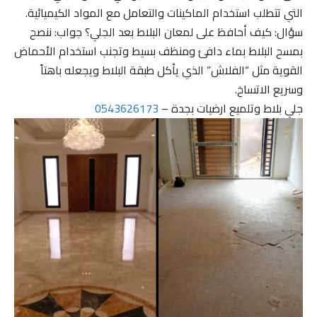
التي تتطلب استخدام الماكينات والتعامل مع المواد الكيميائية.
سؤال: كيف أحافظ على لمعان البلاط بعد الجلي؟ جواب: ننصح
بمسح البلاط بماء دافئ ومنظف بسيط وتجنب استخدام الأحماض
القوية مثل “الفلاش” الذي يأكل طبقة البلاط ويجعله باهتاً
وسريع الاتساخ.
جلي بلاط وتلميع ارضيات بجدة –
0543626173