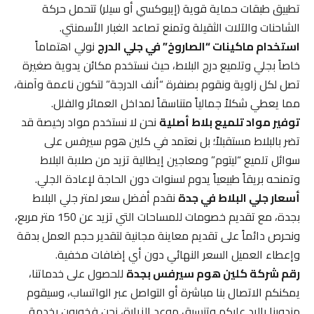
تطبيق طبقات حماية قوية (إيبوكسي أو سيلر) تتحمل حركة
الشاحنات والآلات الثقيلة وتمنع تصاعد الغبار الأسمنتي.
استخدام ماكينات “الصاروخ” في جلي الدرج
نولي اهتماماً
خاصاً بجلي وتلميع درج البلاط، حيث نستخدم مكائن يدوية صغيرة
تصل لكل زاوية ونقوم بصنفرة “أنف الدرجة” لتكون ناعمة وآمنة،
مما يعطي شكلاً جمالياً متناسقاً لمداخل العمائر والفلل.
توفير مواد تلميع بلاط أصلية
نحن لا نستخدم مواد رخيصة قد
تضر بالبلاط مستقبلاً؛ بل نعتمد في كلين هوم سيرفس على
سوائل تلميع “ليتوم” ومعاجين إيطالية تزيد من صلابة البلاط
وتمنحه بريقاً طبيعياً يدوم لسنوات دون الحاجة لإعادة الجلي.
أسعار جلي البلاط في جدة
نقدم أفضل سعر لمتر جلي البلاط
بجدة، مع تقديم خصومات للمساحات التي تزيد عن 150 متر مربع،
ونحرص دائماً على تقديم معاينة مجانية لتقدير حجم العمل بدقة
وإعطاء العميل السعر النهائي دون أي إضافات مخفية.
رقم شركة كلين هوم سيرفس بجدة
للحصول على خدماتنا،
يمكنكم الاتصال بنا مباشرة أو التواصل عبر الواتساب، وسيقوم
مندوبنا بالرد عليكم وتنسيق موعد الزيارة، نحن فخورون بخدمة