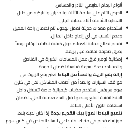
أنواع الرخام الطبيعي النادر والحساس.
الحرص التام على سلامة الأثاث والجدران والباركيه من خلال
التغطية الشاملة أثناء عملية الجلي.
استخدام معدات حديثة تعمل بهدوء تام لضمان راحة العميل
وعدم التسبب في أي إزعاج داخل المنزل.
تقديم نصائح عملية للعملاء حول كيفية تنظيف الرخام يومياً
بطرق صحيحة تحافظ على بريقه.
إمكانية توفير فرق عمل للمساحات الكبيرة في الفنادق
والمساجد بجدة بسرعة قياسية لضمان الجودة.
إزالة بقع الزيت والصدأ من البلاط
تعتبر بقع الزيوت في
مواقف السيارات والصدأ من أصعب المشاكل؛ نحن في كلين
هوم سيرفس نستخدم مذيبات كيميائية خاصة تتغلغل داخل
البلاط لتفتيت البقع وسحبها قبل البدء بعملية الجلي، لضمان
استعادة اللون الأصلي للبلاط.
تلميع البلاط الموزاييك القديم بجدة
إذا كان لديك بلاط
موزاييك قديم في منزلك، فلا داعي لاستبداله؛ نحن في كلين هوم