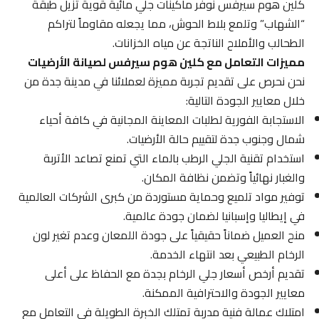
كلين هوم سيرفس نوفر ماكينات جلي مائية قوية تزيل طبقة
“الشهاب” وتلمع بلاط الحوش، مما يجعله مقاوماً لتراكم
الطحالب والأملاح الناتجة عن مياه الخزانات.
مميزات التعامل مع كلين هوم سيرفس لصيانة الأرضيات
نحن نحرص على تقديم تجربة مميزة لعملائنا في مدينة جدة من
خلال معايير الجودة التالية:
الاستجابة الفورية لطلبات المعاينة المجانية في كافة أحياء
شمال وجنوب جدة لتقييم حالة الأرضيات.
استخدام تقنية الجلي الرطب بالماء التي تمنع تصاعد الأتربة
والغبار نهائياً وتضمن نظافة المكان.
توفير مواد تلميع وحماية مستوردة من كبرى الشركات العالمية
في إيطاليا وإسبانيا لضمان جودة عالمية.
منح العميل ضماناً حقيقياً على جودة اللمعان وعدم تغير لون
الرخام الطبيعي بعد انتهاء الخدمة.
تقديم أرخص أسعار جلي الرخام بجدة مع الحفاظ على أعلى
معايير الجودة والاحترافية الممكنة.
امتلاك عمالة فنية مدربة تمتلك الخبرة الطويلة في التعامل مع