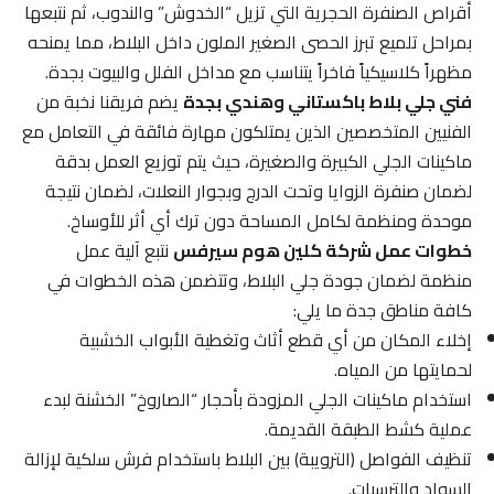
أقراص الصنفرة الحجرية التي تزيل “الخدوش” والندوب، ثم نتبعها
بمراحل تلميع تبرز الحصى الصغير الملون داخل البلاط، مما يمنحه
مظهراً كلاسيكياً فاخراً يتناسب مع مداخل الفلل والبيوت بجدة.
فني جلي بلاط باكستاني وهندي بجدة
يضم فريقنا نخبة من
الفنيين المتخصصين الذين يمتلكون مهارة فائقة في التعامل مع
ماكينات الجلي الكبيرة والصغيرة، حيث يتم توزيع العمل بدقة
لضمان صنفرة الزوايا وتحت الدرج وبجوار النعلات، لضمان نتيجة
موحدة ومنظمة لكامل المساحة دون ترك أي أثر للأوساخ.
خطوات عمل شركة كلين هوم سيرفس
نتبع آلية عمل
منظمة لضمان جودة جلي البلاط، وتتضمن هذه الخطوات في
كافة مناطق جدة ما يلي:
إخلاء المكان من أي قطع أثاث وتغطية الأبواب الخشبية
لحمايتها من المياه.
استخدام ماكينات الجلي المزودة بأحجار “الصاروخ” الخشنة لبدء
عملية كشط الطبقة القديمة.
تنظيف الفواصل (الترويبة) بين البلاط باستخدام فرش سلكية لإزالة
السواد والترسبات.