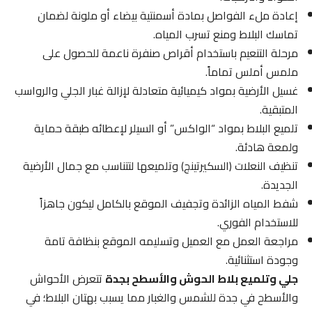
إعادة ملء الفواصل بمادة أسمنتية بيضاء أو ملونة لضمان
تماسك البلاط ومنع تسرب المياه.
مرحلة التنعيم باستخدام أقراص صنفرة ناعمة للحصول على
ملمس أملس تماماً.
غسيل الأرضية بمواد كيميائية متعادلة لإزالة غبار الجلي والرواسب
المتبقية.
تلميع البلاط بمواد “الواكس” أو السيلر لإعطائه طبقة حماية
ولمعة هادئة.
تنظيف النعلات (السكيرتينج) وتلميعها لتتناسب مع جمال الأرضية
الجديدة.
شفط المياه الزائدة وتجفيف الموقع بالكامل ليكون جاهزاً
للاستخدام الفوري.
مراجعة العمل مع العميل وتسليمه الموقع بنظافة تامة
وجودة استثنائية.
جلي وتلميع بلاط الحوش والأسطح بجدة
تتعرض الأحواش
والأسطح في جدة للشمس والغبار مما يسبب بهتان البلاط؛ في