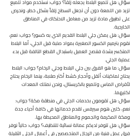
سؤال: هل تلميع البلاط يجعله زلقاً؟ جواب: نستخدم مواد تلميع
تزيد من اللمعة دون أن تجعل السطح زلقاً بشكل خطر، ونحرص
على تطبيق مادة تزيد من معامل الاحتكاك في المناطق
الخارجية.
سؤال: هل يمكن جلي البلاط القديم الذي به كسور؟ جواب: نعم،
نقوم بترميم الكسور الصغيرة بمواد صلبة قبل الجلي، أما البلاط
المتكسر بشدة فننصح العميل باستبدال القطع التالفة قبل بدء
عملية الجلي.
سؤال: ما هو الفرق بين جلي البلاط وجلي الرخام؟ جواب: البلاط
يحتاج لماكينات أثقل وأحجار كشط أكثر صلابة، بينما الرخام يحتاج
لأقراص الماس وتلميع بالكريستال، ونحن نمتلك المعدات
لكليهما.
سؤال: هل تقومون بخدمات الجلي في منطقة مكة؟ جواب:
نعم، كلين هوم سيرفس تقدم خدماتها في كافة أحياء جدة
ومكة المكرمة والجموم والمناطق المحيطة بها.
سؤال: هل تتوفر لديكم عمالة نسائية للتنظيف؟ جواب: حالياً نوفر
فرق عمل فنية من الرجال المتخصصين في أعمال الجلي الثقيلة