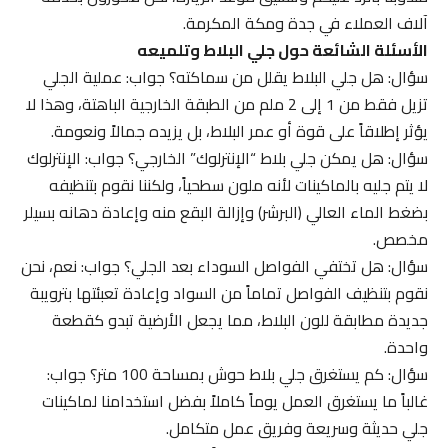
آلاف العملاء في جدة ومكة المكرمة.
الأسئلة الشائعة حول جلي البلاط وتلميعه
سؤال: هل جلي البلاط يقلل من سماكته؟ جواب: عملية الجلي
تزيل فقط من 1 إلى 2 ملم من الطبقة الخارجية الباهتة، وهذا لا
يؤثر إطلاقاً على قوة أو عمر البلاط، بل يزيده جمالاً ونعومة.
سؤال: هل يمكن جلي بلاط “الإنترلوك” الخارجي؟ جواب: الإنترلوك
لا يتم جليه بالماكينات لأنه ملون سطحياً، ولكننا نقوم بتنظيفه
بضغط الماء العالي (البرشر) وإزالة البقع منه وإعادة دهانه بسيلر
مخصص.
سؤال: هل تختفي الفواصل السوداء بعد الجلي؟ جواب: نعم، نحن
نقوم بتنظيف الفواصل تماماً من السواد وإعادة تعبئتها بترويبة
جديدة مطابقة للون البلاط، مما يجعل الأرضية تبدو كقطعة
واحدة.
سؤال: كم يستغرق جلي بلاط حوش بمساحة 100 متر؟ جواب:
غالباً ما يستغرق العمل يوماً كاملاً بفضل استخدامنا لماكينات
جلي حديثة وسريعة وفريق عمل متكامل.