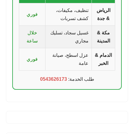
الرياض
تنظيف، مكيفات،
فوري
& جدة
كشف تسربات
مكة &
غسيل سجاد، تسليك
خلال
المدينة
مجاري
ساعة
الدمام &
عزل اسطح، صيانة
فوري
الخبر
عامة
طلب الخدمة:
0543626173