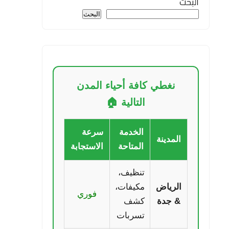
البحث
البحث
نغطي كافة أحياء المدن
التالية 🏠
الخدمة
سرعة
المدينة
المتاحة
الاستجابة
تنظيف،
الرياض
مكيفات،
فوري
& جدة
كشف
تسربات