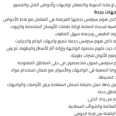
 لإعادة الحيوية واللمعان لواجهات وأحواش الفلل والقصور.
جهات بجدة
كلين هوم سيرفس بخبرتها العريضة في التعامل مع بلاط الأحواش
ية شديدة الصلابة لإزالة طبقات الأوساخ الملتصقة والزيوت
لونه الطبيعي ويجعله سهل التنظيف.
كلين هوم سيرفس خدمة تلميع واجهات الرخام والجرانيت
حيث نقوم بصنفرة الواجهة وإزالة آثار الأمطار والرطوبة، ثم رش
ير الألوان لفترات طويلة.
 سيرفس فنيون متخصصون في جلي المناطق المفتوحة،
زوايا الصعبة في الواجهات والأسوار، مع ضمان استخدام مواد
ذ المحيطة.
ق خطة عمل دقيقة لضمان استعادة بريق الأرضيات والواجهات
ناطق جدة:
ه من رذاذ الجلي.
 العالقة والشوائب السطحية.
الباهتة من بلاط الحوش.