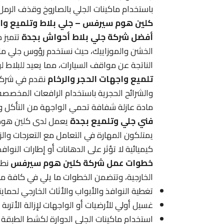
باستخدام ماكينات الجلي بالصاروخ وقذف الرمل
كلين هوم سيرفس – جلي بلاط وتلميع وا
أفضل شركة جلي بلاط أحواش بجدة
تتميز 
الخشن والموزاييك، حيث نستخدم رؤوس جلي ماس
الناتجة عن مواقف السيارات، مما يعيد للبلاط 
تلميع واجهات الحجر والرخام
نقدم في شركة 
والشرائح الحجرية باستخدام الرافعات المخصصة، 
مادة عازلة شفافة تحمي الواجهة من التأكل وتغ
فني جلي وتلميع بجدة
يعمل لدى كلين هوم
يمتلكون المهارة في التعامل مع التعرجات وال
كيميائية لا تؤثر على الدهانات أو إطارات النواف
خطوات عمل شركة كلين هوم سيرفس
نطب
الخارجية، وتتضمن الخطوات ما يلي في كافة م
تغطية النوافذ والأبواب والأثاث الخارجي لحمايت
غسيل أولي للأرضيات أو الواجهات لإزالة الأتربة
استخدام ماكينات الجلي الدوارة لكشط الطبقة 