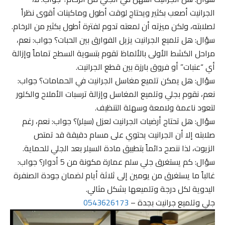
الجرانيت أصعب بكثير ويحتاج لوقت أطول وماكينات أقوى نظراً
لصلابته، ولكن ميزته أن لمعته تدوم لفترة أطول بكثير من الرخام.
سؤال: هل تلميع الجرانيت يزيل الفوارق بين الحبات؟ جواب: نعم،
مراحل الكشط الأولى بالألماظ تقوم بتسوية السطح تماماً وإزالة
أي “عنبات” أو فروق بارزة بين قطع الجرانيت.
سؤال: هل يمكن تلميع مغاسل الجرانيت في الحمامات؟ جواب:
نعم، نقوم بجلي وتلميع المغاسل وإزالة ترسبات الأملاح والكلور
لتعود ناعمة ولامعة وسهلة التنظيف.
سؤال: هل تحتاج أرضيات الجرانيت لعزل (سيلر)؟ جواب: نعم، رغم
صلابته إلا أن الجرانيت يحتوي على مسام دقيقة قد تمتص
الزيوت، لذا ننصح دائماً بتطبيق مادة السيلر بعد الجلي للحماية.
سؤال: كم يستغرق جلي سلم عمارة مكونة من 5 أدوار؟ جواب:
غالباً ما يستغرق من يومين إلى ثلاثة أيام لضمان جودة الصنفرة
اليدوية لكل درجة وتلميعها بشكل مثالي.
جلي وتلميع جرانيت بجدة –
0543626173