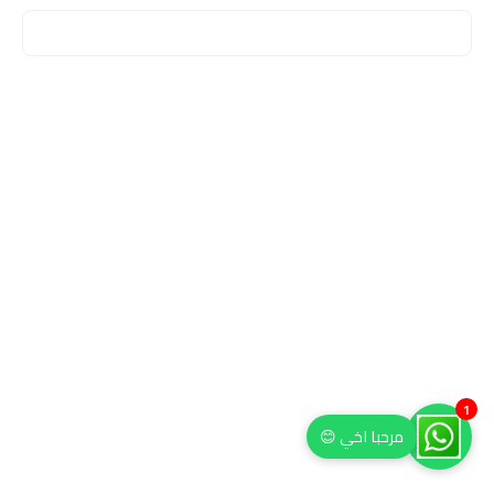
1
مرحبا اخي 😊