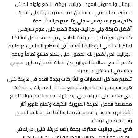
البهتان والخدوش ليعود الجرانيت ببريقة اللامع ولونه الداكن
المميز، مما يضفي لمسة من الفخامة والقوة على عقارك.
كلين هوم سيرفس – جلي وتلميع جرانيت بجدة
أفضل شركة جلي جرانيت بجدة
تتصدر كلين هوم سيرفس
كأفضل شركة لجلي الجرانيت الطبيعي في جدة، بفضل امتلاكنا
لماكينات الجلي الإيطالية الثقيلة التي تستطيع التعامل مع صلابة
الجرانيت. نحن نضمن لك الحصول على سطح مستوٍ تماماً ولامع
كالمرآة، مع معالجة الفوارق بين الحبات لضمان مظهر انسيابي
جذاب في المداخل والممرات.
تلميع مداخل العمارات والشركات بجدة
نقدم في شركة كلين
هوم سيرفس خدمة دورية لتلميع مداخل العمارات والشركات
التي تعتمد على الجرانيت في أرضياتها، حيث نستخدم مواد تلميع
مخصصة تتحمل الحركة المرورية الكثيفة وتمنع ظهور آثار
الأقدام والخدوش السطحية، مما يحافظ على نظافة المبنى
وبريقة طوال الوقت.
فني جلي جرانيت محترف بجدة
يضم فريقنا فنيين خبراء في
التعامل مع أنواع الجرانيت المختلفة (مثل الجرانيت النجراني،