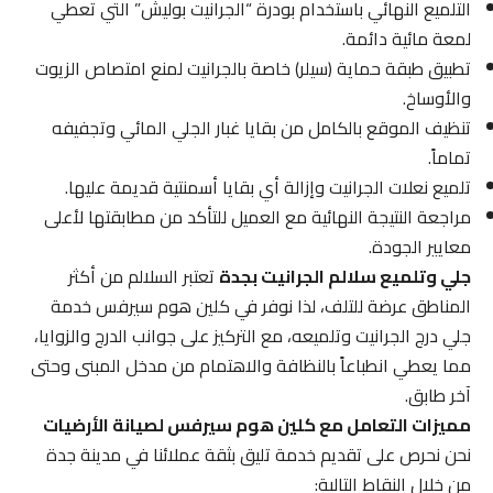
التلميع النهائي باستخدام بودرة “الجرانيت بوليش” التي تعطي
لمعة مائية دائمة.
تطبيق طبقة حماية (سيلر) خاصة بالجرانيت لمنع امتصاص الزيوت
والأوساخ.
تنظيف الموقع بالكامل من بقايا غبار الجلي المائي وتجفيفه
تماماً.
تلميع نعلات الجرانيت وإزالة أي بقايا أسمنتية قديمة عليها.
مراجعة النتيجة النهائية مع العميل للتأكد من مطابقتها لأعلى
معايير الجودة.
جلي وتلميع سلالم الجرانيت بجدة
تعتبر السلالم من أكثر
المناطق عرضة للتلف، لذا نوفر في كلين هوم سيرفس خدمة
جلي درج الجرانيت وتلميعه، مع التركيز على جوانب الدرج والزوايا،
مما يعطي انطباعاً بالنظافة والاهتمام من مدخل المبنى وحتى
آخر طابق.
مميزات التعامل مع كلين هوم سيرفس لصيانة الأرضيات
نحن نحرص على تقديم خدمة تليق بثقة عملائنا في مدينة جدة
من خلال النقاط التالية: