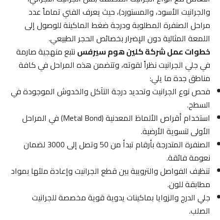
والجرانيت الأسود، والمستورد)، حيث يعرف الفني تماماً عدد
مراحل الصنفرة المطلوبة ودرجة ضغط الماكينة للوصول إلى
اللمعة المثالية دون الإضرار بخصائص الحجر الطبيعي.
خطوات عمل شركة كلين هوم سيرفس
نتبع منهجية صارمة
في جلي الجرانيت نظراً لقوته، وتتضمن هذه المراحل في كافة
مناطق جدة ما يلي:
فحص نوع الجرانيت وتحديد درجة التآكل والخدوش الموجودة في
السطح.
استخدام أقراص الألماظ المعدنية (Metal Bond) في المراحل
الأولى لتسوية الأرضية.
الصنفرة المتدرجة بأرقام تبدأ من 50 وتصل إلى 3000 لضمان
نعومة فائقة.
تنظيف الفواصل والترويبة بين قطع الجرانيت وإعادة ملئها بمواد
مطابقة للون.
جلي الدرج والزوايا بماكينات يدوية قوية مخصصة للجرانيت
الصلب.