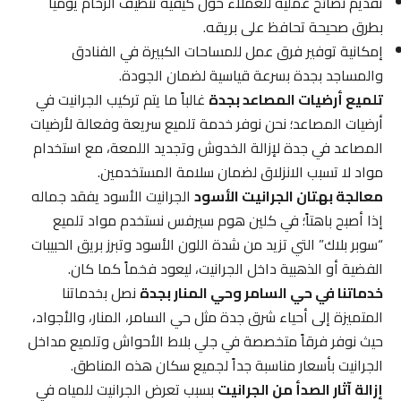
تقديم نصائح عملية للعملاء حول كيفية تنظيف الرخام يومياً
بطرق صحيحة تحافظ على بريقه.
إمكانية توفير فرق عمل للمساحات الكبيرة في الفنادق
والمساجد بجدة بسرعة قياسية لضمان الجودة.
تلميع أرضيات المصاعد بجدة
غالباً ما يتم تركيب الجرانيت في
أرضيات المصاعد؛ نحن نوفر خدمة تلميع سريعة وفعالة لأرضيات
المصاعد في جدة لإزالة الخدوش وتجديد اللمعة، مع استخدام
مواد لا تسبب الانزلاق لضمان سلامة المستخدمين.
معالجة بهتان الجرانيت الأسود
الجرانيت الأسود يفقد جماله
إذا أصبح باهتاً؛ في كلين هوم سيرفس نستخدم مواد تلميع
“سوبر بلاك” التي تزيد من شدة اللون الأسود وتبرز بريق الحبيبات
الفضية أو الذهبية داخل الجرانيت، ليعود فخماً كما كان.
خدماتنا في حي السامر وحي المنار بجدة
نصل بخدماتنا
المتميزة إلى أحياء شرق جدة مثل حي السامر، المنار، والأجواد،
حيث نوفر فرقاً متخصصة في جلي بلاط الأحواش وتلميع مداخل
الجرانيت بأسعار مناسبة جداً لجميع سكان هذه المناطق.
إزالة آثار الصدأ من الجرانيت
بسبب تعرض الجرانيت للمياه في