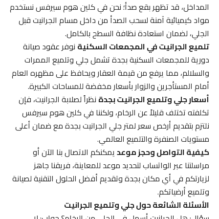
المداخل، قد تظهر بقع صدأ؛ نحن في كلين هوم سيرفس نستخدم
مواد كيميائية آمنة لسحب الصدأ من داخل مسام الجرانيت قبل
الجلي، لضمان استعادة نظافة السطح بالكامل.
تلميع الجرانيت في المجمعات السكنية
نوفر عقود صيانة
دورية للمجمعات السكنية بجدة تشمل جلي وتلميع الممرات
والسلالم، مما يرفع من قيمة العقار ويحافظ على مظهره العام
أمام المستأجرين والزوار بأسعار مخفضة للمساحات الكبيرة.
أسعار جلي وتلميع الجرانيت بجدة
نظراً لصلابة الجرانيت، فإن
تكلفته تختلف قليلاً عن الرخام، ولكننا في كلين هوم سيرفس
نلتزم بتقديم أرخص سعر لمتر جلي الجرانيت بجدة مع ضمان أعلى
مستويات الصنفرة والتلميع العالمي.
كيفية التواصل وحجز موعد
يمكنكم الاتصال بنا الآن أو
مراسلتنا عبر الواتساب لتحديد موعد للمعاينة، فريقنا جاهز
لزيارتكم في أي مكان بجدة وتقديم أفضل الحلول التقنية لصيانة
وتلميع أرضياتكم.
الأسئلة الشائعة حول جلي وتلميع الجرانيت
سؤال: هل الجرانيت أسهل في الجلي من الرخام؟ جواب: لا،