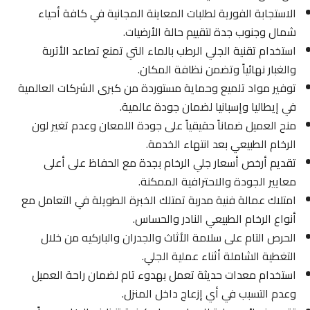
الاستجابة الفورية لطلبات المعاينة المجانية في كافة أحياء
شمال وجنوب جدة لتقييم حالة الأرضيات.
استخدام تقنية الجلي الرطب بالماء التي تمنع تصاعد الأتربة
والغبار نهائياً وتضمن نظافة المكان.
توفير مواد تلميع وحماية مستوردة من كبرى الشركات العالمية
في إيطاليا وإسبانيا لضمان جودة عالمية.
منح العميل ضماناً حقيقياً على جودة اللمعان وعدم تغير لون
الرخام الطبيعي بعد انتهاء الخدمة.
تقديم أرخص أسعار جلي الرخام بجدة مع الحفاظ على أعلى
معايير الجودة والاحترافية الممكنة.
امتلاك عمالة فنية مدربة تمتلك الخبرة الطويلة في التعامل مع
أنواع الرخام الطبيعي النادر والحساس.
الحرص التام على سلامة الأثاث والجدران والباركيه من خلال
التغطية الشاملة أثناء عملية الجلي.
استخدام معدات حديثة تعمل بهدوء تام لضمان راحة العميل
وعدم التسبب في أي إزعاج داخل المنزل.