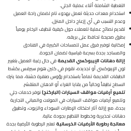
التغطية الشاملة أثناء عملية الجلي.
استخدام معدات حديثة تعمل بهدوء تام لضمان راحة العميل
وعدم التسبب في أي إزعاج داخل المنزل.
تقديم نصائح عملية للعملاء حول كيفية تنظيف الرخام يومياً
بطرق صحيحة تحافظ على بريقه.
إمكانية توفير فرق عمل للمساحات الكبيرة في الفنادق
والمساجد بجدة بسرعة قياسية لضمان الجودة.
إزالة دهانات الإيبوكسي القديمة
في حال رغبة العميل بتغيير
لون الإيبوكسي أو تجديده، نقوم في كلين هوم سيرفس بكشط
الطبقات القديمة تماماً باستخدام رؤوس صنفرة خشنة، مما يترك
السطح نظيفاً وخالياً من بقايا الغراء أو الدهان المتقشر.
تلميع أرضيات مواقف السيارات (الباركنج)
نوفر خدمات جلي
وتلميع أرضيات مواقف السيارات في المولات والمباني التجارية
بجدة، مع إزالة آثار احتكاك الإطارات السوداء والزيوت، وتطبيق
دهانات تحذيرية وخطوط التنظيم بجودة عالية.
معالجة رطوبة الأرضيات الخرسانية
تعتبر الرطوبة الأرضية بجدة