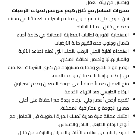
ويحسن من بيئة العمل.
مميزات التعامل مع كلين هوم سيرفس لصيانة الأرضيات
نحن نحرص على تقديم حلول عملية واحترافية لعملائنا في مدينة
جدة من خلال المزايا التالية:
الاستجابة الفورية لطلبات المعاينة المجانية في كافة أحياء
شمال وجنوب جدة لتقييم حالة الأرضيات.
استخدام تقنية الجلي الرطب بالماء التي تمنع تصاعد الأتربة
والغبار نهائياً وتضمن نظافة المكان.
توفير مواد تلميع وحماية مستوردة من كبرى الشركات العالمية
في إيطاليا وإسبانيا لضمان جودة عالمية.
منح العميل ضماناً حقيقياً على جودة اللمعان وعدم تغير لون
الرخام الطبيعي بعد انتهاء الخدمة.
تقديم أرخص أسعار جلي الرخام بجدة مع الحفاظ على أعلى
معايير الجودة والاحترافية الممكنة.
امتلاك عمالة فنية مدربة تمتلك الخبرة الطويلة في التعامل مع
أنواع الرخام الطبيعي النادر والحساس.
الحرص التام على سلامة الأثاث والجدران والباركيه من خلال