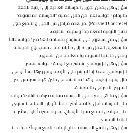
سؤال: هل يمكن تحويل الخرسانة العادية إلى أرضية لامعة
كالرخام؟ جواب: نعم، من خلال عملية “الخرسانة المصقولة”
(Polished Concrete) نمر بعدة مراحل من الجلي والتلميع حتى
تصبح الأرضية لامعة جداً وسهلة التنظيف.
سؤال: كم يستغرق جلي مستودع بمساحة 500 متر؟ جواب: غالباً
ما يستغرق العمل من 3 إلى 5 أيام عمل، حسب نوع الخرسانة
ومدى حاجتها للتسوية والمعالجة من الشقوق.
سؤال: هل الإيبوكسي يتقشر مع الوقت؟ جواب: يتقشر
الإيبوكسي فقط إذا لم يتم جلي الأرضية وتجهيزها جيداً أو في
حال وجود رطوبة، وهذا ما نتجنبه في كلين هوم سيرفس عبر
التجهيز الاحترافي بالماكينات.
سؤال: ما هي ميزة جلي الخرسانة مقارنة بتركيب البلاط؟ جواب:
جلي الخرسانة أقل تكلفة، أكثر تحملاً للأوزان الثقيلة، لا يحتوي
على فواصل تتجمع فيها الأوساخ، ويدوم لفترة أطول بكثير من
البلاط التقليدي.
سؤال: هل تلميع الخرسانة يحتاج لإعادة تلميع سنوياً؟ جواب: لا،