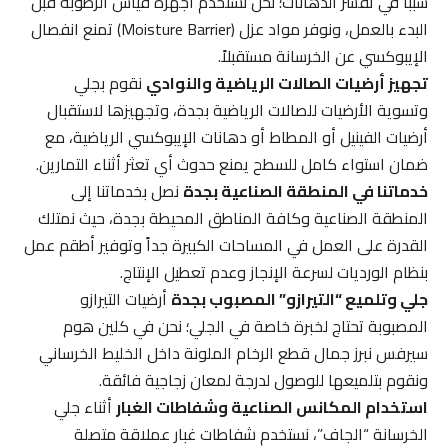
سبباً في تقشر الدهانات؛ نحن نستخدم أجهزة قياس الرطوبة قبل
البدء بالعمل، ونوفر مواد عزل (Moisture Barrier) تمنع انفصال
الإيبوكسي عن الخرسانة مستقبلاً.
تجهيز أرضيات الصالات الرياضية والنوادي
نقوم بجلي
وتسوية الأرضيات للصالات الرياضية بجدة، وتجهيزها لاستقبال
أرضيات الفينيل أو المطاط أو دهانات الإيبوكسي الرياضية، مع
ضمان استواء كامل للسطح يمنع حدوث أي تعثر أثناء التمارين.
خدماتنا في المنطقة الصناعية بجدة
نصل بخدماتنا إلى
المنطقة الصناعية وكافة المناطق المحيطة بجدة، حيث نمتلك
القدرة على العمل في المساحات الكبيرة جداً وتوفير أطقم عمل
بنظام الورديات لسرعة الإنجاز وعدم تعطيل الإنتاج.
جلي وتلميع “التيرازو” المصبوب بجدة
أرضيات التيرازو
المصبوبة تحتاج لخبرة خاصة في الجلي؛ نحن في كلين هوم
سيرفس نبرز جمال قطع الرخام الملونة داخل الخليط الخرساني
ونقوم بتلميعها للوصول لدرجة لمعان زجاجية فائقة.
استخدام المكانس الصناعية وشفاطات الغبار
أثناء جلي
الخرسانة “الجاف”، نستخدم شفاطات غبار عملاقة متصلة