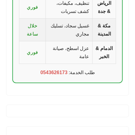
الرياض
تنظيف، مكيفات،
فوري
& جدة
كشف تسربات
مكة &
غسيل سجاد، تسليك
خلال
المدينة
مجاري
ساعة
الدمام &
عزل اسطح، صيانة
فوري
الخبر
عامة
طلب الخدمة:
0543626173