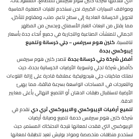
التي تقدمها شركة كلين هوم سيرفس للمصانع، المستودعات،
ومواقف السيارات الكبيرة. نحن نستخدم تقنيات الصنفرة الماسية
لتحويل الخرسانة العادية إلى سطح ناعم، صلب، ومقاوم للتآكل،
مما يقلل من انبعاث الغبار الأسمنتي ويحسن من المظهر
الجمالي للمنشآت الصناعية والتجارية في جميع أنحاء جدة بأسعار
تنافسية.
كلين هوم سيرفس – جلي خرسانة وتلميع
إيبوكسي بجدة
أفضل شركة جلي خرسانة بجدة
تتصدر كلين هوم سيرفس
كأفضل شركة لجلي وتسوية الأرضيات الخرسانية بجدة، حيث
نمتلك ماكينات جلي هيدروليكية عملاقة قادرة على إزالة النتوءات
والتعرجات في المساحات الواسعة بسرعة فائقة، مما يهيئ
الأرضية لاستقبال طبقات الدهان أو التلميع النهائي بأعلى معايير
الدقة.
تلميع أرضيات الإيبوكسي والايبوكسي ثري دي
نقدم في
شركة كلين هوم سيرفس خدمة تلميع وصيانة أرضيات
الإيبوكسي التي فقدت لمعانها نتيجة الاحتكاك المستمر، حيث
نستخدم منظفات متخصصة ومواد بوليش تعيد للطبقة لمعانها