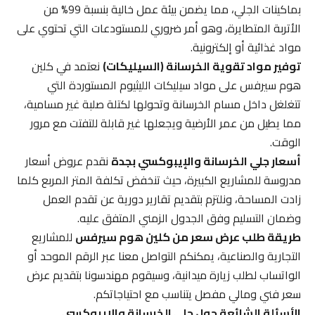
بماكينات الجلي، مما يضمن بيئة عمل خالية بنسبة 99% من
الأتربة المتطايرة، وهو أمر ضروري للمستودعات التي تحتوي على
مواد غذائية أو إلكترونية.
توفير مواد تقوية الخرسانة (السيليكات)
نعتمد في كلين
هوم سيرفس على مواد سيليكات الليثيوم المستوردة التي
تتغلغل داخل مسام الخرسانة وتحولها لكتلة صلبة غير مسامية،
مما يطيل من عمر الأرضية ويجعلها غير قابلة للتفتت مع مرور
الوقت.
أسعار جلي الخرسانة والإيبوكسي بجدة
نقدم عروض أسعار
مدروسة للمشاريع الكبيرة، حيث تنخفض تكلفة المتر المربع كلما
زادت المساحة، ونلتزم بتقديم تقارير دورية عن تقدم العمل
وضمان التسليم وفق الجدول الزمني المتفق عليه.
طريقة طلب عرض سعر من كلين هوم سيرفس
للمشاريع
التجارية والصناعية، يمكنكم التواصل معنا عبر الرقم الموحد أو
الواتساب لطلب زيارة ميدانية، وسيقوم مهندسونا بتقديم عرض
سعر فني ومالي مفصل يتناسب مع احتياجاتكم.
الأسئلة الشائعة حول جلي الخرسانة والإيبوكسي