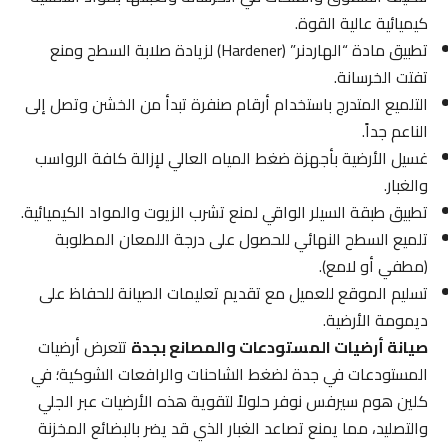
كيميائية عالية القوة.
تطبيق مادة “الهاردنر” (Hardener) لزيادة صلابة السطح ومنع
تفتت الخرسانة.
التلميع المتدرج باستخدام أرقام صنفرة تبدأ من الخشن وتصل إلى
الناعم جداً.
غسيل الأرضية بأجهزة ضغط المياه العالي لإزالة كافة الرواسب
والغبار.
تطبيق طبقة السيلر الواقي لمنع تشرب الزيوت والمواد الكيميائية.
تلميع السطح النهائي للحصول على درجة اللمعان المطلوبة
(مطفي أو لامع).
تسليم الموقع للعميل مع تقديم تعليمات الصيانة للحفاظ على
ديمومة الأرضية.
صيانة أرضيات المستودعات والمصانع بجدة
تتعرض أرضيات
المستودعات في جدة لضغط الشاحنات والرافعات الشوكية؛ في
كلين هوم سيرفس نوفر حلولاً لتقوية هذه الأرضيات عبر الجلي
والتصليد، مما يمنع تصاعد الغبار الذي قد يضر بالبضائع المخزنة