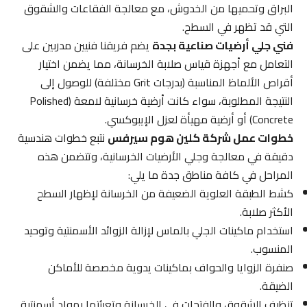
البراق وتحميها من الخدوش، مع معالجة الفقاعات والشقوق
التي قد تظهر في السطح.
فني جلي أرضيات صناعية بجدة
يضم فريقنا فنيين مدربين على
التعامل مع أجهزة قياس صلابة الخرسانة، مما يضمن اختيار
أقراص الألماظ المناسبة (بدرجات Grit مختلفة) للوصول إلى
النتيجة المطلوبة، سواء كانت أرضية خرسانية لامعة (Polished
Concrete) أو أرضية مهيأة لعزل الإيبوكسي.
خطوات عمل شركة كلين هوم سيرفس
نتبع خطوات هندسية
دقيقة في معالجة وجلي الأرضيات الخرسانية، وتتضمن هذه
المراحل في كافة مناطق جدة ما يلي:
كشط الطبقة العلوية الضعيفة من الخرسانة لإظهار السطح
الأكثر صلابة.
استخدام ماكينات الجلي بالماس لإزالة الزوائد الأسمنتية وتوحيد
المنسوب.
صنفرة الزوايا والحواف بماكينات يدوية مخصصة للأماكن
الضيقة.
تنظيف الشقوق والفتحات في الخرسانة وتعبئتها بمواد أسمنتية