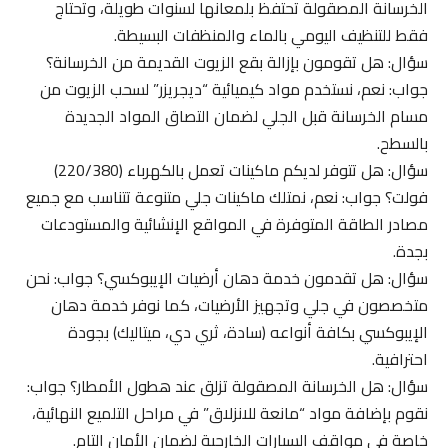
الخرسانة المصقولة تحتفظ بلمعانها لسنوات طويلة، وتحتاج
فقط للتنظيف اليومي بالماء والمنظفات البسيطة.
سؤال: هل تقومون بإزالة بقع الزيوت القديمة من الخرسانة؟
جواب: نعم، نستخدم مواد كيميائية “ديجريزر” لسحب الزيوت من
مسام الخرسانة قبل الجلي لضمان التصاق المواد الجديدة
بالسطح.
سؤال: هل تتوفر لديكم ماكينات تعمل بالكهرباء (220/380)
فولت؟ جواب: نعم، نمتلك ماكينات جلي متنوعة تتناسب مع جميع
مصادر الطاقة المتوفرة في المواقع الإنشائية والمستودعات
بجدة.
سؤال: هل تقدمون خدمة دهان أرضيات الإيبوكسي؟ جواب: نحن
متخصصون في جلي وتجهيز الأرضيات، كما نوفر خدمة دهان
الإيبوكسي بكافة أنواعه (سادة، ثري دي، ميتاليك) بجودة
احترافية.
سؤال: هل الخرسانة المصقولة تزلق عند هطول الأمطار؟ جواب:
نقوم بإضافة مواد “مانعة للانزلاق” في مراحل التلميع النهائية،
خاصة في مواقف السيارات الخارجية لضمان الأمان التام.