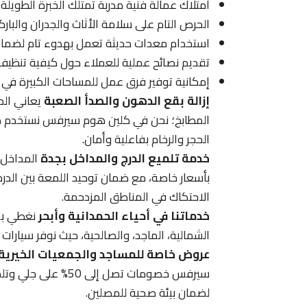
امتلاك عمالة فنية مدربة تمتلك الخبرة الطويلة
الحرص التام على سلامة الأثاث والجدران والبارك
استخدام معدات حديثة تعمل بهدوء تام لضمان 
تقديم نصائح عملية للعملاء حول كيفية تنظيف 
إمكانية توفير فرق عمل للمساحات الكبيرة في 
إزالة بقع الدهون والصدأ الصعبة
يعاني الك
الحجر والرخام بفاعلية وأمان.
خدمة تلميع الدرج والمداخل بجدة
المداخل ه
بأسعار خاصة، مع ضمان توحيد اللمعة بين الدر
الاحتكاك في المناطق المزدحمة.
خدماتنا في أحياء الحمدانية وأبحر
نغطي بخد
الشمالية، الماجد، والصالحية، حيث نوفر سيارات
عروض خاصة للمساجد والجمعيات الخيرية
سيرفس خصومات تصل إ
لضمان بيئة صحية للمصلين.