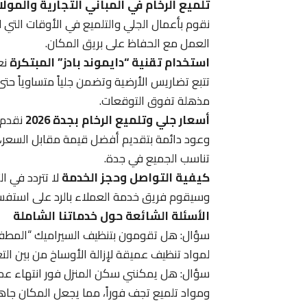
تلميع الرخام في المباني التجارية والمول
نقوم بأعمال الجلي والتلميع في الأوقات التي ل
العمل مع الحفاظ على بريق المكان.
استخدام تقنية “دايموند بادز” المبتكرة
نع
تتبع تضاريس الأرضية وتضمن جلياً متساوياً حت
مذهلة تفوق التوقعات.
أسعار جلي وتلميع الرخام بجدة 2026
نقدم 
وعود دائمة بتقديم أفضل قيمة مقابل السعر، ح
تناسب الجميع في جدة.
كيفية التواصل وحجز الخدمة
لا تتردد في ا
وسيقوم فريق خدمة العملاء بالرد على استفساراتك
الأسئلة الشائعة حول خدماتنا الشاملة
سؤال: هل تقومون بتنظيف السيراميك “المطفي”؟
لمواد تنظيف عميقة لإزالة الأوساخ من بين الت
سؤال: هل يمكنني سكن المنزل فور انتهاء عملية 
ومواد تلميع تجف فوراً، مما يجعل المكان جاهز