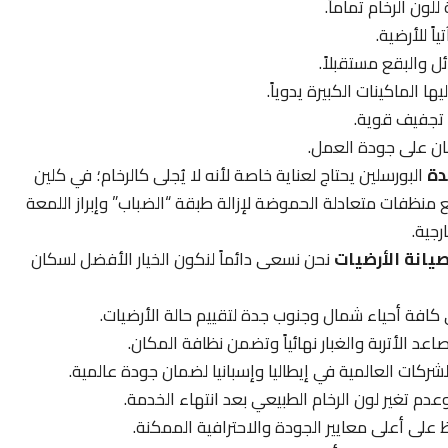
ون الرخام تماماً.
ً للأرضية.
 والبقع مستقبلاً.
ا الماكينات الكبيرة يدوياً.
 تجفيف قوية.
ن على جودة العمل.
دة
البورسلين يحتاج لعناية خاصة لأنه لا يُجلى كالرخام؛ في كلين
نظفات متعادلة الحموضة لإزالة طبقة “الضباب” وإبراز اللمعة
رجية.
يانة الأرضيات
نحن نسعى دائماً لنكون الخيار الأفضل لسكان
ي كافة أحياء شمال وجنوب جدة لتقييم حالة الأرضيات.
اعد الأتربة والغبار نهائياً وتضمن نظافة المكان.
ركات العالمية في إيطاليا وإسبانيا لضمان جودة عالمية.
عدم تغير لون الرخام الطبيعي بعد انتهاء الخدمة.
على أعلى معايير الجودة والاحترافية الممكنة.