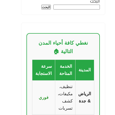
البحث
البحث
نغطي كافة أحياء المدن
التالية 🏠
الخدمة
سرعة
المدينة
المتاحة
الاستجابة
تنظيف،
الرياض
مكيفات،
فوري
& جدة
كشف
تسربات