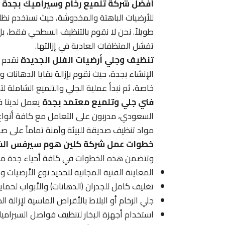
أفضل شركة تلميع رخام وسيراميك بجدة
ت
للأرضيات الباهتة والمخدوشة، حيث نستخدم نظام 
طويلاً. نحن لا نقوم بالتنظيف السطحي فقط، بل
تفشل المنظفات العادية في إزالتها.
تنظيف وجلي أرضيات الفلل الجديدة
نقدم ف
الإنشاء بجدة، حيث نقوم بإزالة بقايا الدهانا
خاصة، ثم نبدأ عملية الجلي والتلميع الشاملة 
فني جلي وتلميع معتمد بجدة
السعودي، مدربون على التعامل مع كافة أنواع ا
مواد تنظيف صديقة للبيئة وآمنة تماماً على صح
خطوات عمل شركة كلين هوم سيرفس الش
وتتضمن هذه الخطوات في كافة أحياء جدة ما 
المعاينة الفنية المجانية لتحديد نوع الأرضيات و
تغليف كامل للجدران (الدهانات) والأبواب لحمايت
جلي الرخام أو البلاط بالأقراص الماسية لإزالة 
استخدام أجهزة البخار لتنظيف فواصل السيراميك (