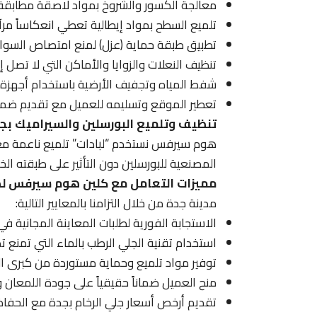
معالجة الكسور والشروخ بمواد لاصقة مطابقة لل
تلميع السطح بمواد إيطالية تعطي انعكاساً مرآتيا
تطبيق طبقة حماية (عزل) لمنع امتصاص السوائل
تنظيف النعلات والزوايا والأماكن التي لا تصل إليه
شفط المياه وتجفيف الأرضية باستخدام أجهزة
تعطير الموقع وتسليمه للعميل مع تقديم ضما
تنظيف وتلميع البورسلين والسيراميك بج
هوم سيرفس نستخدم “لبادات” تلميع ناعمة مع م
المصنعية للبورسلين دون التأثير على طبقته الخا
مميزات التعامل مع كلين هوم سيرفس لص
مدينة جدة من خلال التزامنا بالمعايير التالية:
الاستجابة الفورية لطلبات المعاينة المجانية ف
استخدام تقنية الجلي الرطب بالماء التي تمنع تص
توفير مواد تلميع وحماية مستوردة من كبرى الش
منح العميل ضماناً حقيقياً على جودة اللمعان و
تقديم أرخص أسعار جلي الرخام بجدة مع الحفاظ 