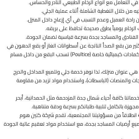
 في التعامل مع أنواع الرخام الطبيعي النادر والحساس.
يه من خلال التغطية الشاملة أثناء عملية الجلي.
راحة العميل وعدم التسبب في أي إزعاج داخل المنزل.
الرخام يومياً بطرق صحيحة تحافظ على بريقه.
الفنادق والمساجد بجدة بسرعة قياسية لضمان الجودة.
ثير من بقع الصدأ الناتجة عن أسطوانات الغاز أو بقع الدهون في
المطابخ؛ نحن في كلين هوم سيرفس نستخدم كمادات كيميائية خاصة (Poultice) تسحب البقع من داخل مسام
ي عنوان منزلك، لذا نوفر خدمة جلي وتلميع المداخل والدرج
جات والمنصات (الباسطات)، واستخدام مواد تزيد من مقاومة
ماتنا كافة أحياء شمال جدة المزدحمة مثل الحمدانية، أبحر
 مجهزة بالكامل لتلبية طلباتكم بسرعة ودقة متناهية.
انطلاقاً من مسؤوليتنا المجتمعية، تقدم شركة كلين هوم
لى 50% على جلي وتلميع أرضيات المساجد بجدة، مع استخدام مواد تعقيم عالية الجودة