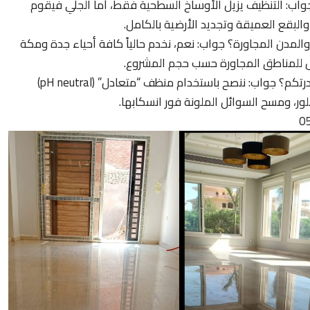
جواب: التنظيف يزيل الأوساخ السطحية فقط، أما الجلي فيقوم
لبقع العميقة وتجديد الأرضية بالكامل.
مدن المجاورة؟ جواب: نعم، نخدم حالياً كافة أحياء جدة ومكة
 للمناطق المجاورة حسب حجم المشروع.
سؤال: كيف أحافظ على لمعان الرخام بعد مغادرتكم؟ جواب: ننصح باستخدام منظف “متعادل” (pH neutral)
ر، ومسح السوائل الملونة فور انسكابها.