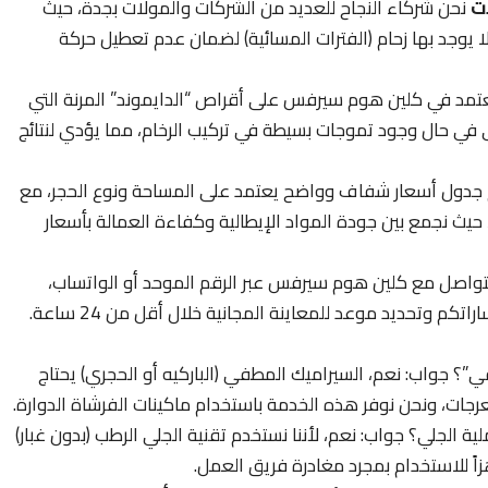
ات
نحن شركاء النجاح للعديد من الشركات والمولات بجدة، حيث
ا يوجد بها زحام (الفترات المسائية) لضمان عدم تعطيل حركة
تمد في كلين هوم سيرفس على أقراص “الدايموند” المرنة التي
ى في حال وجود تموجات بسيطة في تركيب الرخام، مما يؤدي لنتائج
جدول أسعار شفاف وواضح يعتمد على المساحة ونوع الحجر، مع
يث نجمع بين جودة المواد الإيطالية وكفاءة العمالة بأسعار
لتواصل مع كلين هوم سيرفس عبر الرقم الموحد أو الواتساب،
م وتحديد موعد للمعاينة المجانية خلال أقل من 24 ساعة.
 جواب: نعم، السيراميك المطفي (الباركيه أو الحجري) يحتاج
عرجات، ونحن نوفر هذه الخدمة باستخدام ماكينات الفرشاة الدوارة.
الجلي؟ جواب: نعم، لأننا نستخدم تقنية الجلي الرطب (بدون غبار)
اً للاستخدام بمجرد مغادرة فريق العمل.