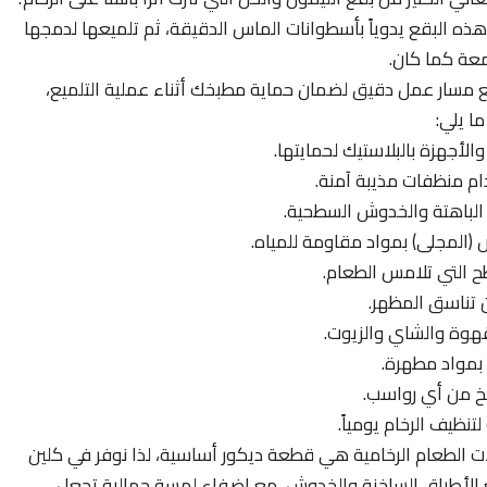
البقع يدوياً بأسطوانات الماس الدقيقة، ثم تلميعها لدمجها
معة كما كان.
ع مسار عمل دقيق لضمان حماية مطبخك أثناء عملية التلميع،
 يلي:
الأجهزة بالبلاستيك لحمايتها.
ام منظفات مذيبة آمنة.
 الباهتة والخدوش السطحية.
المجلى) بمواد مقاومة للمياه.
ح التي تلامس الطعام.
ان تناسق المظهر.
قهوة والشاي والزيوت.
 بمواد مطهرة.
بخ من أي رواسب.
نظيف الرخام يومياً.
 الطعام الرخامية هي قطعة ديكور أساسية، لذا نوفر في كلين
 الأطباق الساخنة والخدوش، مع إضفاء لمسة جمالية تجعل