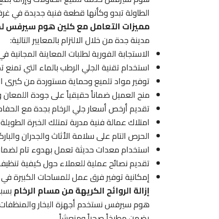
الطاولة تبدو وكأنها قطعة فنية جديدة في غرف
مميزات التعامل مع كلين هوم سيرفس لص
مدينة جدة من خلال الالتزام بالمعايير التالية:
الاستجابة الفورية لطلبات المعاينة المجانية ف
استخدام تقنية الجلي الرطب بالماء التي تمنع تص
توفير مواد تلميع وحماية مستوردة من كبرى الش
منح العميل ضماناً حقيقياً على جودة اللمعان و
تقديم أرخص أسعار جلي الرخام بجدة مع الحفاظ 
امتلاك عمالة فنية مدربة تمتلك الخبرة الطويلة
الحرص التام على سلامة الأثاث والجدران والبارك
استخدام معدات حديثة تعمل بهدوء تام لضمان 
تقديم نصائح عملية للعملاء حول كيفية تنظيف 
إمكانية توفير فرق عمل للمساحات الكبيرة في 
إزالة الروائح الكريهة من مسام الرخام
بسبب
هوم سيرفس نستخدم أجهزة البخار والمنظفات ال
يضمن مطبخاً صحياً ومنعشاً.