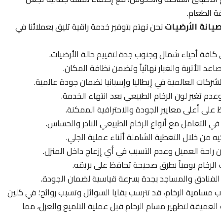
ة الطعام.
يانة الأرضيات
نحن نهتم بتوفير خدمة راقية تليق بعملائنا في
ي كافة أحياء شمال وجنوب جدة لتقييم حالة الأرضيات.
اعد الأتربة والغبار نهائياً وتضمن نظافة المكان.
ركات العالمية في إيطاليا وإسبانيا لضمان جودة عالمية.
عدم تغير لون الرخام الطبيعي بعد انتهاء الخدمة.
على أعلى معايير الجودة والاحترافية الممكنة.
 في التعامل مع أنواع الرخام الطبيعي النادر والحساس.
يه من خلال التغطية الشاملة أثناء عملية الجلي.
راحة العميل وعدم التسبب في أي إزعاج داخل المنزل.
الرخام يومياً بطرق صحيحة تحافظ على بريقه.
الفنادق والمساجد بجدة بسرعة قياسية لضمان الجودة.
 مسامية الرخام، قد تترسب بقايا السوائل وتسبب روائح؛ في كلين
عميقة لتطهير مسام الرخام قبل عملية التلميع والعزل، مما