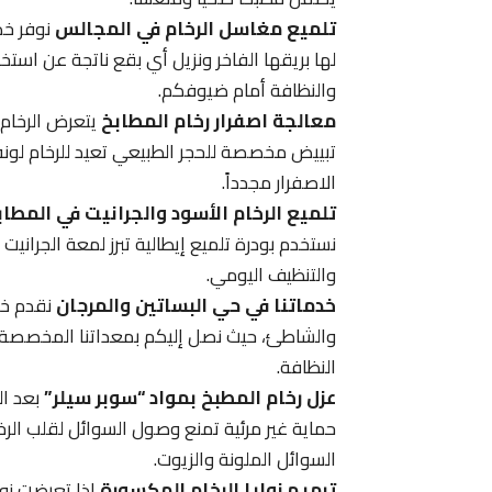
تلميع مغاسل الرخام في المجالس
نوفر خد
لها بريقها الفاخر ونزيل أي بقع ناتجة عن استخ
والنظافة أمام ضيوفكم.
معالجة اصفرار رخام المطابخ
يتعرض الرخام 
تبييض مخصصة للحجر الطبيعي تعيد للرخام لونه
الاصفرار مجدداً.
تلميع الرخام الأسود والجرانيت في المطاب
نستخدم بودرة تلميع إيطالية تبرز لمعة الجران
والتنظيف اليومي.
خدماتنا في حي البساتين والمرجان
نقدم خدم
والشاطئ، حيث نصل إليكم بمعداتنا المخصصة ل
النظافة.
عزل رخام المطبخ بمواد “سوبر سيلر”
بعد ال
حماية غير مرئية تمنع وصول السوائل لقلب الر
السوائل الملونة والزيوت.
ترميم زوايا الرخام المكسورة
إذا تعرضت زوا