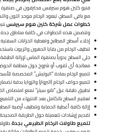
فنيو كلين هوم سيرفس محترفون في صنفرة هذه 
مع باقي السطح، ليعود الرخام موحد اللون والل
خطوات عمل شركة كلين هوم سيرفس
نتب
وتتضمن هذه الخطوات في كافة مناطق جدة ما
إخلاء أسطح المطابخ وتغطية الخزانات السفلية و
تنظيف الرخام من بقايا الدهون والزيوت باستخد
جلي السطح يدوياً بصنفرة الماس لإزالة الطبقة
معالجة أي ثقوب أو شروخ حول منطقة الحوض (
تلميع الرخام بمادة “البوليش” المخصصة للأسط
تلميع حواف الرخام (البرواز) والزوايا بدقة لضم
تطبيق طبقة عزل “نانو سيلر” تمنع امتصاص ال
تعقيم السطح بالكامل بعد الانتهاء من التلميع
إزالة كافة أغطية الحماية وتنظيف أرضية المط
تقديم إرشادات للعميلة حول الطريقة الصحيحة لت
تلميع طاولات الرخام الطبيعي بجدة
طاولات
هوم سيرفس خدمة تلميع الطاولات وإزالة بقع