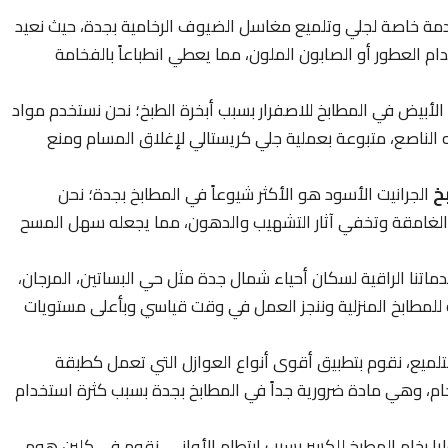
مة خاصة لجلي وتلميع مغاسل الضيوف الرخامية بجدة، حيث نعيد
دام العطور أو الصابون الملون، مما يعطي انطباعاً بالفخامة
الأبيض في المطابخ للاصفرار بسبب أبخرة الطبخ؛ نحن نستخدم مواد
 الناصع، متبوعة بعملية جلي كريستالي لإغلاق المسام ومنع
خ
الجرانيت الأسود هو الأكثر شيوعاً في المطابخ بجدة؛ نحن
يت الغامقة وتخفي آثار التشهيب والدهون، مما يجعله سهل المسح
اتنا الراقية لسكان أحياء شمال جدة مثل حي البساتين، المرجان،
لمطابخ المنزلية وننجز العمل في وقت قياسي وبأعلى مستويات
تلميع، نقوم بتطبيق أقوى أنواع العوازل التي تعمل كطبقة
خام، وهي مادة ضرورية جداً في المطابخ بجدة بسبب كثرة استخدام
يا رخام المطبخ للكسر بسبب ارتطام الأواني، نقوم في كلين هوم