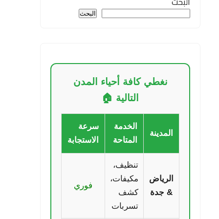
البحث
البحث
نغطي كافة أحياء المدن
التالية 🏠
الخدمة
سرعة
المدينة
المتاحة
الاستجابة
تنظيف،
الرياض
مكيفات،
فوري
& جدة
كشف
تسربات