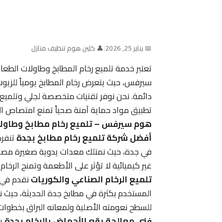
📅 يناير 25, 2026
|
👤 كلين هوم تنظيف منازل
تعتبر خدمة تلميع رخام المطابخ وطاولات الطع
سيرفس، حيث يتعرض رخام المطابخ يومياً للزيو
دائمة. نحن نوفر تقنيات متخصصة لجلي وتلميع “
تطبيق مواد حماية آمنة صحياً تمنع امتصاص ا
هوم سيرفس – تلميع رخام مطابخ وطاولا
أفضل شركة تلميع رخام مطابخ بجدة
تنفرد
في جدة، حيث نمتلك معدات يدوية صغيرة مصممة
غير كيميائية لا تؤثر على الأطعمة وتمنح الرخام بر
تلميع الرخام الصناعي والكوريات
نقدم في 
المستخدم بكثرة في مطابخ جدة الحديثة، حيث نق
للسطح نعومته الأصلية ولمعانه البراق بخطوات
فني معالجة بقع الأحماض بالرخام بجدة
يع