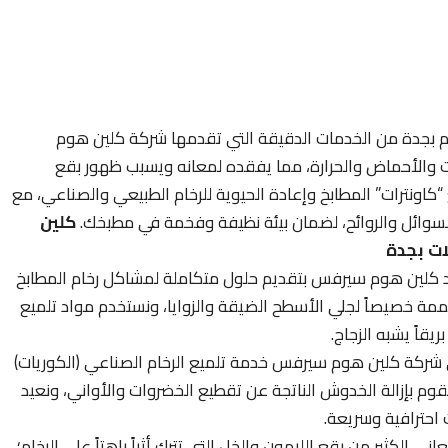
ام بجدة من الخدمات الدقيقة التي تقدمها شركة كلين هوم
ت والأحماض والحرارة، مما يفقده لمعانه ويسبب ظهور بقع
كاونترات” المطابخ وإعادة الحيوية للرخام الطبيعي والصناعي، مع
لسوائل والروائح، لضمان بيئة نظيفة وفخمة في مطبخك.
كلين
ت بجدة
 كلين هوم سيرفس بتقديم حلول متكاملة لمشاكل رخام المطابخ
 خصيصاً لجلي الأسطح الضيقة والزوايا، ونستخدم مواد تلميع
يقاً يشبه الزجاج.
شركة كلين هوم سيرفس خدمة تلميع الرخام الصناعي (الكوريات)
وم بإزالة الخدوش الناتجة عن تقطيع الخضروات والأواني، ونعيد
 احترافية وسريعة.
اني الكثير من بقع الليمون والخل التي تترك أثراً باهتاً على الرخام؛