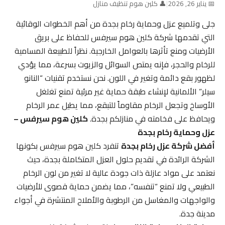
📅 يناير 26, 2026
|
👤 كلين هوم تنظيف منازل
جلى وتلميع عزل وحماية رخام بجدة من أهم الخطوات الوقائية
التي تقدمها شركة كلين هوم سيرفس للحفاظ على بريق
الأرضيات ومنع تأثرها بالعوامل الخارجية. نظراً للطبيعة المسامية
للرخام والحجر، فإنه يمتص السوائل والزيوت بسرعة، مما يؤدي
لظهور بقع دائمة وتغير في اللون. نحن نستخدم تقنيات “النانو
سيلر” الألمانية لإنشاء طبقة حماية غير مرئية تمنع تغلغل
الأوساخ وتجعل الرخام مقاوماً للتبقع، مما يطيل عمر الرخام
ويحافظ على فخامته في منازلكم بجدة.
كلين هوم سيرفس –
عزل وحماية رخام بجدة
أفضل شركة عزل رخام بجدة
تنفرد كلين هوم سيرفس بكونها
الشركة الرائدة في تقديم حلول العزل المتكاملة بجدة، حيث
نعتمد على مواد عازلة ذات جودة عالية لا تغير من لون الرخام
الطبيعي ولا تمنع “تنفسه”، مما يضمن حماية قصوى للأرضيات
والواجهات والمغاسل من الرطوبة والأملاح المنتشرة في أجواء
مدينة جدة.