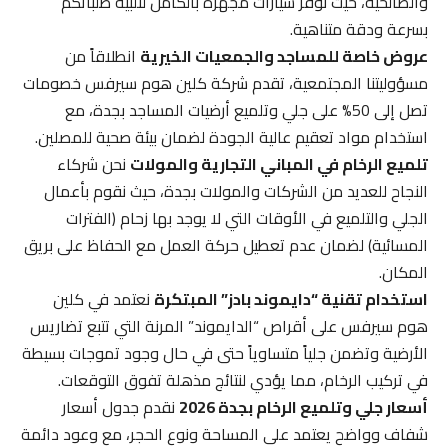
والصالحية، حيث نوفر سيارات مجهزة بالكامل لتلبية طلباتكم
بسرعة ودقة متناهية.
عروض خاصة للمساجد والجمعيات الخيرية
انطلاقاً من
مسؤوليتنا المجتمعية، تقدم شركة كلين هوم سيرفس خصومات
تصل إلى 50% على جلي وتلميع أرضيات المساجد بجدة، مع
استخدام مواد تعقيم عالية الجودة لضمان بيئة صحية للمصلين.
تلميع الرخام في المباني التجارية والمولات
نحن شركاء
النجاح للعديد من الشركات والمولات بجدة، حيث نقوم بأعمال
الجلي والتلميع في الأوقات التي لا يوجد بها زحام (الفترات
المسائية) لضمان عدم تعطيل حركة العمل مع الحفاظ على بريق
المكان.
استخدام تقنية “دايموند بادز” المبتكرة
نعتمد في كلين
هوم سيرفس على أقراص “الدايموند” المرنة التي تتبع تضاريس
الأرضية وتضمن جلياً متساوياً حتى في حال وجود تموجات بسيطة
في تركيب الرخام، مما يؤدي لنتائج مذهلة تفوق التوقعات.
أسعار جلي وتلميع الرخام بجدة 2026
نقدم جدول أسعار
شفاف وواضح يعتمد على المساحة ونوع الحجر، مع وعود دائمة