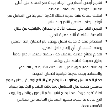
تقديم أرخص أسعار جلي الرخام بجدة مع الحفاظ على أعلى
معايير الجودة والاحترافية الممكنة.
امتلاك عمالة فنية مدربة تمتلك الخبرة الطويلة في التعامل مع
أنواع الرخام الطبيعي النادر والحساس.
الحرص التام على سلامة الأثاث والجدران والباركيه من خلال
التغطية الشاملة أثناء عملية الجلي.
استخدام معدات حديثة تعمل بهدوء تام لضمان راحة العميل
وعدم التسبب في أي إزعاج داخل المنزل.
تقديم نصائح عملية للعملاء حول كيفية تنظيف الرخام يومياً
بطرق صحيحة تحافظ على بريقه.
إمكانية توفير فرق عمل للمساحات الكبيرة في الفنادق
والمساجد بجدة بسرعة قياسية لضمان الجودة.
حماية مغاسل وطاولات الرخام من البقع
نوفر في كلين هوم
سيرفس خدمة عزل المغاسل وطاولات الطعام الرخامية بمواد
آمنة “فود جريد”، مما يمنع تشرب بقع الليمون والخل والزيوت
التي عادة ما تشوه مظهر المغاسل الفاخرة في مجالس
الضيوف بجدة.