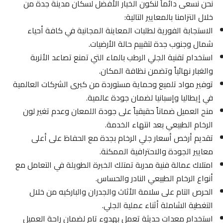
نحن نسعى دائماً لنكون الخيار الأفضل لسكان مدينة جدة من
خلال التزامنا بالمعايير التالية:
الاستجابة الفورية لطلبات المعاينة المجانية في كافة أحياء
شمال وجنوب جدة لتقييم حالة الأرضيات.
استخدام تقنية الجلي الرطب بالماء التي تمنع تصاعد الأتربة
والغبار نهائياً وتضمن نظافة المكان.
توفير مواد تلميع وحماية مستوردة من كبرى الشركات العالمية
في إيطاليا وإسبانيا لضمان جودة عالمية.
منح العميل ضماناً حقيقياً على جودة اللمعان وعدم تغير لون
الرخام الطبيعي بعد انتهاء الخدمة.
تقديم أرخص أسعار جلي الرخام بجدة مع الحفاظ على أعلى
معايير الجودة والاحترافية الممكنة.
امتلاك عمالة فنية مدربة تمتلك الخبرة الطويلة في التعامل مع
أنواع الرخام الطبيعي النادر والحساس.
الحرص التام على سلامة الأثاث والجدران والباركيه من خلال
التغطية الشاملة أثناء عملية الجلي.
استخدام معدات حديثة تعمل بهدوء تام لضمان راحة العميل