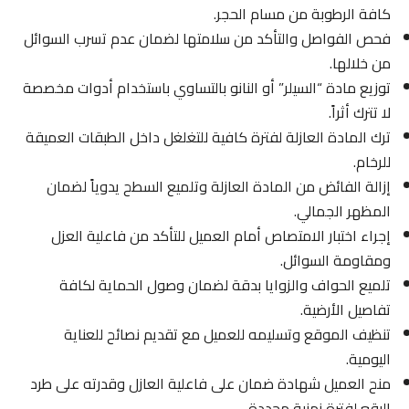
كافة الرطوبة من مسام الحجر.
فحص الفواصل والتأكد من سلامتها لضمان عدم تسرب السوائل
من خلالها.
توزيع مادة “السيلر” أو النانو بالتساوي باستخدام أدوات مخصصة
لا تترك أثراً.
ترك المادة العازلة لفترة كافية للتغلغل داخل الطبقات العميقة
للرخام.
إزالة الفائض من المادة العازلة وتلميع السطح يدوياً لضمان
المظهر الجمالي.
إجراء اختبار الامتصاص أمام العميل للتأكد من فاعلية العزل
ومقاومة السوائل.
تلميع الحواف والزوايا بدقة لضمان وصول الحماية لكافة
تفاصيل الأرضية.
تنظيف الموقع وتسليمه للعميل مع تقديم نصائح للعناية
اليومية.
منح العميل شهادة ضمان على فاعلية العازل وقدرته على طرد
البقع لفترة زمنية محددة.