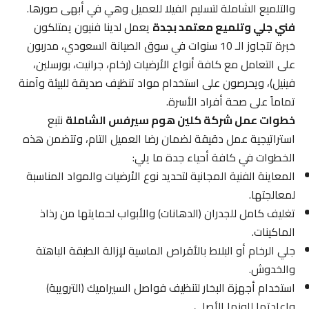
والتلميع الشاملة لتسليم الفيلا للعميل وهي في أبهى صورها.
فني جلي وتلميع معتمد بجدة
يعمل لدينا فنيون يمتلكون
خبرة تتجاوز الـ 10 سنوات في سوق الصيانة السعودي، مدربون
على التعامل مع كافة أنواع الأرضيات (رخام، جرانيت، بورسلين،
فينيل)، ويحرصون على استخدام مواد تنظيف صديقة للبيئة وآمنة
تماماً على صحة أفراد الأسرة.
خطوات عمل شركة كلين هوم سيرفس الشاملة
نتبع
استراتيجية عمل دقيقة لضمان رضا العميل التام، وتتضمن هذه
الخطوات في كافة أحياء جدة ما يلي:
المعاينة الفنية المجانية لتحديد نوع الأرضيات والمواد المناسبة
لمعالجتها.
تغليف كامل للجدران (الدهانات) والأبواب لحمايتها من رذاذ
الماكينات.
جلي الرخام أو البلاط بالأقراص الماسية لإزالة الطبقة الباهتة
والخدوش.
استخدام أجهزة البخار لتنظيف فواصل السيراميك (الترويبة)
وإعادتها للونها الأصلي.