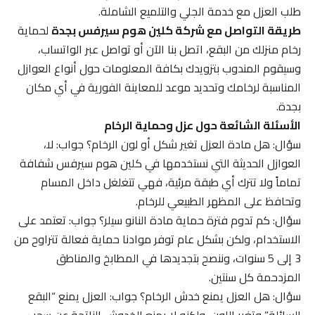
طلب العزل مع خدمة الجلي والتلميع الشاملة.
طريقة التواصل مع شركة كلين هوم سيرفس بجدة
لحماية
رخام منزلك من البقع، اتصل بنا الآن أو تواصل عبر الواتساب،
وسيقوم المندوب بتزويدك بكافة المعلومات حول أنواع العوازل
المناسبة لرخامك وتحديد موعد للمعاينة الفورية في أي مكان
بجدة.
الأسئلة الشائعة حول عزل وحماية الرخام
سؤال: هل مادة العزل تغير شكل أو لون الرخام؟ جواب: لا،
العوازل الحديثة التي نستخدمها في كلين هوم سيرفس شفافة
تماماً ولا تترك أي طبقة مرئية، فهي تتغلغل داخل المسام
وتحافظ على المظهر الطبيعي للرخام.
سؤال: كم تدوم فترة حماية مادة النانو سيلر؟ جواب: تعتمد على
الاستخدام، ولكن بشكل عام توفر موادنا حماية فعالة تتراوح من
3 إلى 5 سنوات، وننصح بتجديدها في المطابخ والمناطق
المزدحمة كل سنتين.
سؤال: هل العزل يمنع خدش الرخام؟ جواب: العزل يمنع “البقع