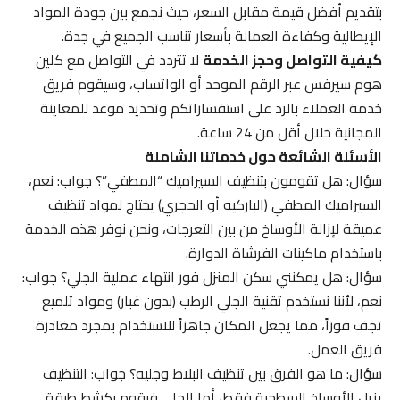
بتقديم أفضل قيمة مقابل السعر، حيث نجمع بين جودة المواد
الإيطالية وكفاءة العمالة بأسعار تناسب الجميع في جدة.
كيفية التواصل وحجز الخدمة
لا تتردد في التواصل مع كلين
هوم سيرفس عبر الرقم الموحد أو الواتساب، وسيقوم فريق
خدمة العملاء بالرد على استفساراتكم وتحديد موعد للمعاينة
المجانية خلال أقل من 24 ساعة.
الأسئلة الشائعة حول خدماتنا الشاملة
سؤال: هل تقومون بتنظيف السيراميك “المطفي”؟ جواب: نعم،
السيراميك المطفي (الباركيه أو الحجري) يحتاج لمواد تنظيف
عميقة لإزالة الأوساخ من بين التعرجات، ونحن نوفر هذه الخدمة
باستخدام ماكينات الفرشاة الدوارة.
سؤال: هل يمكنني سكن المنزل فور انتهاء عملية الجلي؟ جواب:
نعم، لأننا نستخدم تقنية الجلي الرطب (بدون غبار) ومواد تلميع
تجف فوراً، مما يجعل المكان جاهزاً للاستخدام بمجرد مغادرة
فريق العمل.
سؤال: ما هو الفرق بين تنظيف البلاط وجليه؟ جواب: التنظيف
يزيل الأوساخ السطحية فقط، أما الجلي فيقوم بكشط طبقة