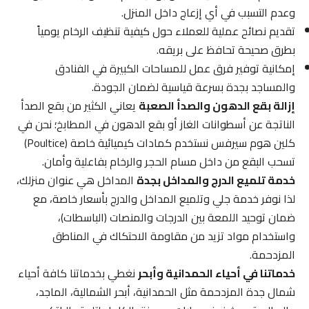
وعدم التسبب في أي إزعاج داخل المنزل.
تقديم نصائح عملية للعملاء حول كيفية تنظيف الرخام يومياً
بطرق صحيحة تحافظ على بريقه.
إمكانية توفير فرق عمل للمساحات الكبيرة في الفنادق
والمساجد بجدة بسرعة قياسية لضمان الجودة.
إزالة بقع الدهون والصدأ الصعبة
يعاني الكثير من بقع الصدأ
الناتجة عن أسطوانات الغاز أو بقع الدهون في المطابخ؛ نحن في
كلين هوم سيرفس نستخدم كمادات كيميائية خاصة (Poultice)
تسحب البقع من داخل مسام الحجر والرخام بفاعلية وأمان.
خدمة تلميع الدرج والمداخل بجدة
المداخل هي عنوان منزلك،
لذا نوفر خدمة جلي وتلميع المداخل والدرج بأسعار خاصة، مع
ضمان توحيد اللمعة بين الدرجات والمنصات (الباسطات)،
واستخدام مواد تزيد من مقاومة الاحتكاك في المناطق
المزدحمة.
خدماتنا في أحياء الحمدانية وأبحر
نغطي بخدماتنا كافة أحياء
شمال جدة المزدحمة مثل الحمدانية، أبحر الشمالية، الماجد،