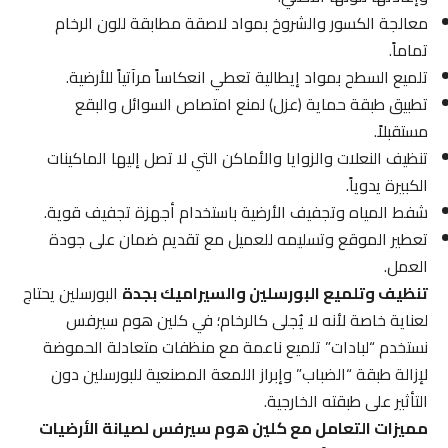
معالجة الكسور والشروخ بمواد لاصقة مطابقة للون الرخام
تماماً.
تلميع السطح بمواد إيطالية تعطي انعكاساً مرآتياً للأرضية.
تطبيق طبقة حماية (عزل) لمنع امتصاص السوائل والبقع
مستقبلاً.
تنظيف النعلات والزوايا والأماكن التي لا تصل إليها الماكينات
الكبيرة يدوياً.
شفط المياه وتجفيف الأرضية باستخدام أجهزة تجفيف قوية.
تعطير الموقع وتسليمه للعميل مع تقديم ضمان على جودة
العمل.
تنظيف وتلميع البورسلين والسيراميك بجدة
البورسلين يحتاج
لعناية خاصة لأنه لا يُجلى كالرخام؛ في كلين هوم سيرفس
نستخدم “لبادات” تلميع ناعمة مع منظفات متعادلة الحموضة
لإزالة طبقة “الضباب” وإبراز اللمعة المصنعية للبورسلين دون
التأثير على طبقته الخارجية.
مميزات التعامل مع كلين هوم سيرفس لصيانة الأرضيات