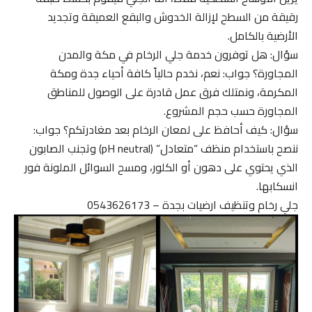
رقيقة من السطح لإزالة الخدوش والبقع العميقة وتجديد
الأرضية بالكامل.
سؤال: هل توفرون خدمة جلي الرخام في مكة والمدن
المجاورة؟ جواب: نعم، نخدم حالياً كافة أحياء جدة ومكة
المكرمة، ونمتلك فرق عمل قادرة على الوصول للمناطق
المجاورة حسب حجم المشروع.
سؤال: كيف أحافظ على لمعان الرخام بعد مغادرتكم؟ جواب:
ننصح باستخدام منظف “متعادل” (pH neutral) وتجنب الصابون
الذي يحتوي على دهون أو الكلور، ومسح السوائل الملونة فور
انسكابها.
جلي رخام وتنظيف ارضيات بجدة – 0543626173