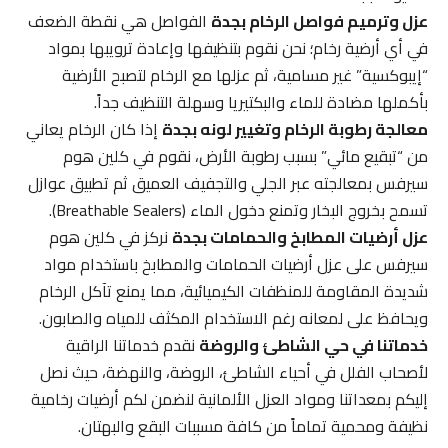
عزل وترميم فواصل الرخام بجدة
الفواصل هي نقطة الضعف
في أي أرضية رخام؛ نحن نقوم بتنظيفها وإعادة ترويبها بمواد
“إيبوكسية” غير مسامية، ثم عزلها مع الرخام لتصبح الأرضية
بأكملها مضادة للماء والبكتيريا وسهلة التنظيف جداً.
معالجة رطوبة الرخام وتغيير لونه بجدة
إذا كان الرخام يعاني
من “تبقيع مائي” بسبب رطوبة الأرض، نقوم في كلين هوم
سيرفس بمعالجته عبر الجلي والتجفيف العميق ثم تطبيق عوازل
تسمح بخروج البخار وتمنع دخول الماء (Breathable Sealers).
عزل أرضيات المطابخ والحمامات بجدة
نركز في كلين هوم
سيرفس على عزل أرضيات الحمامات والمطابخ باستخدام مواد
شديدة المقاومة للمنظفات الكيميائية، مما يمنع تآكل الرخام
ويحافظ على لمعانه رغم الاستخدام المكثف للمياه والصابون.
خدماتنا في حي الشاطئ والروضة
نقدم خدماتنا الراقية
لأصحاب الفلل في أحياء الشاطئ، الروضة، والنهضة، حيث نصل
إليكم بمعداتنا ومواد العزل الألمانية لنضمن لكم أرضيات رخامية
نظيفة ومحمية تماماً من كافة مسببات البقع والبهتان.