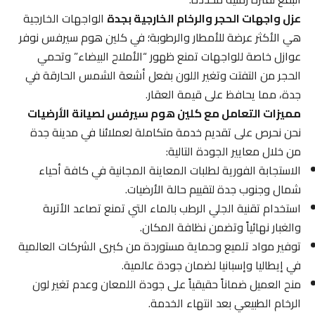
عزل واجهات الحجر والرخام الخارجية بجدة
الواجهات الخارجية
هي الأكثر عرضة للأمطار والرطوبة؛ في كلين هوم سيرفس نوفر
عوازل خاصة للواجهات تمنع ظهور “الأملاح البيضاء” وتحمي
الحجر من التفتت وتغير اللون بفعل أشعة الشمس الحارقة في
جدة، مما يحافظ على قيمة العقار.
مميزات التعامل مع كلين هوم سيرفس لصيانة الأرضيات
نحن نحرص على تقديم خدمة متكاملة لعملائنا في مدينة جدة
من خلال معايير الجودة التالية:
الاستجابة الفورية لطلبات المعاينة المجانية في كافة أحياء
شمال وجنوب جدة لتقييم حالة الأرضيات.
استخدام تقنية الجلي الرطب بالماء التي تمنع تصاعد الأتربة
والغبار نهائياً وتضمن نظافة المكان.
توفير مواد تلميع وحماية مستوردة من كبرى الشركات العالمية
في إيطاليا وإسبانيا لضمان جودة عالمية.
منح العميل ضماناً حقيقياً على جودة اللمعان وعدم تغير لون
الرخام الطبيعي بعد انتهاء الخدمة.