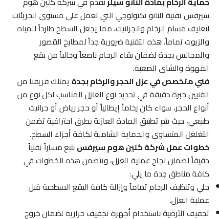
حماية الرخام بمادة النانو سيلر
نقدم في شركة كلين هوم
سيرفس تقنية النانو تكنولوجي التي تعمل على مستوى الجزيئات
لتغليف مسام الرخام والجرانيت، مما يجعل السطح طارداً للمياه
والزيوت تماماً. هذه التقنية ضرورية جداً لمطابخ القصور
والمجالس بجدة لضمان بقاء الرخام ناصعاً وخالياً من بقع
القهوة والشاي الصعبة.
فني متخصص في عزل الحجر والرخام بجدة
يمتلك فريقنا من
الفنيين خبرة دقيقة في تحديد نوع العازل المناسب لكل نوع من
أنواع الحجر، سواء كان رخاماً إيطالياً أو حجر رياض أو جرانيت
طبيعي، حيث يتم تطبيق المادة العازلة بطرق احترافية تضمن
التغلغل المتساوي والحماية الشاملة لكافة أجزاء السطح.
خطوات عمل شركة كلين هوم سيرفس
نتبع مساراً تقنياً
دقيقاً لضمان نجاح عملية العزل، وتتضمن هذه الخطوات في
كافة مناطق جدة ما يلي:
جلي وتنظيف الرخام تماماً وإزالة كافة البقع السطحية قبل
عملية العزل.
تجفيف الأرضية باستخدام أجهزة تجفيف حرارية لضمان خروج