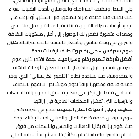
باقة متكاملة من الخدمات التي تشمل تلميع الرخام الطبيعي،
جلي البلاط، وتنظيف السيراميك والبورسلين بأحدث التقنيات. سواء
كنت تمتلك فيلا جديدة وتريد تلميعها قبل السكن، أو ترغب في
تجديد أرضيات منزلك القديم، فإننا نوفر لك طاقم عمل متخصص
ومعدات متطورة تضمن لك الوصول إلى أعلى مستويات النظافة
والبريق في وقت قياسي وبأسعار تنافسية تناسب ميزانيتك.
كلين
هوم سيرفس – جلي رخام وتنظيف ارضيات بجدة
أفضل شركة تلميع رخام وسيراميك بجدة
تفتخر كلين هوم
سيرفس بتقديم حلول مبتكرة لإعادة اللمعان للأرضيات الباهتة
والمخدوشة، حيث نستخدم نظام “التلميع الكريستالي” الذي يوفر
حماية فائقة ومظهراً براقاً يدوم طويلاً. نحن لا نقوم بالتنظيف
السطحي فقط، بل نركز على معالجة عمق الحجر وإزالة التصبغات
والترسبات التي تفشل المنظفات العادية في إزالتها.
تنظيف وجلي أرضيات الفلل الجديدة
نقدم في شركة كلين
هوم سيرفس خدمة خاصة للفلل والمباني تحت الإنشاء بجدة،
حيث نقوم بإزالة بقايا الدهانات والجبس والأسمنت من فوق
الرخام والسيراميك باستخدام مكائن خاصة، ثم نبدأ عملية الجلي