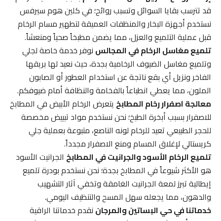
قد تترسب بقايا السوائل وتسبب روائح؛ في كلين هوم سيرفس
نستخدم أجهزة البخار والمنظفات العميقة لتطهير مسام الرخام
قبل عملية التلميع والعزل، مما يضمن مطبخاً صحياً ومنعشاً.
تلميع مغاسل الرخام في المجالس
نوفر خدمة خاصة لجلي
وتلميع مغاسل الضيوف الرخامية بجدة، حيث نعيد لها بريقها
الفاخر ونزيل أي بقع ناتجة عن استخدام العطور أو الصابون
الملون، مما يعطي انطباعاً بالفخامة والنظافة أمام ضيوفكم.
معالجة اصفرار رخام المطابخ
يتعرض الرخام الأبيض في المطابخ
للاصفرار بسبب أبخرة الطبخ؛ نحن نستخدم مواد تبييض مخصصة
للحجر الطبيعي تعيد للرخام لونه الناصع، متبوعة بعملية جلي
كريستالي لإغلاق المسام ومنع الاصفرار مجدداً.
تلميع الرخام الأسود والجرانيت في المطابخ
الجرانيت الأسود
هو الأكثر شيوعاً في المطابخ بجدة؛ نحن نستخدم بودرة تلميع
إيطالية تبرز لمعة الجرانيت الغامقة وتخفي آثار التشهيب
والدهون، مما يجعله سهل المسح والتنظيف اليومي.
خدماتنا في حي البساتين والمرجان
نقدم خدماتنا الراقية