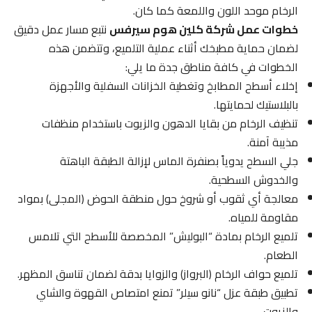
الرخام موحد اللون واللمعة كما كان.
خطوات عمل شركة كلين هوم سيرفس
نتبع مسار عمل دقيق
لضمان حماية مطبخك أثناء عملية التلميع، وتتضمن هذه
الخطوات في كافة مناطق جدة ما يلي:
إخلاء أسطح المطابخ وتغطية الخزانات السفلية والأجهزة
بالبلاستيك لحمايتها.
تنظيف الرخام من بقايا الدهون والزيوت باستخدام منظفات
مذيبة آمنة.
جلي السطح يدوياً بصنفرة الماس لإزالة الطبقة الباهتة
والخدوش السطحية.
معالجة أي ثقوب أو شروخ حول منطقة الحوض (المجلى) بمواد
مقاومة للمياه.
تلميع الرخام بمادة “البوليش” المخصصة للأسطح التي تلامس
الطعام.
تلميع حواف الرخام (البرواز) والزوايا بدقة لضمان تناسق المظهر.
تطبيق طبقة عزل “نانو سيلر” تمنع امتصاص القهوة والشاي
والزيوت.