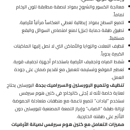
معالجة الكسور والشروخ بمواد لاصقة مطابقة للون الرخام
تماماً.
تلميع السطح بمواد إيطالية تعطي انعكاساً مرآتياً للأرضية.
تطبيق طبقة حماية (عزل) لمنع امتصاص السوائل والبقع
مستقبلاً.
تنظيف النعلات والزوايا والأماكن التي لا تصل إليها الماكينات
الكبيرة يدوياً.
شفط المياه وتجفيف الأرضية باستخدام أجهزة تجفيف قوية.
تعطير الموقع وتسليمه للعميل مع تقديم ضمان على جودة
العمل.
تنظيف وتلميع البورسلين والسيراميك بجدة
البورسلين يحتاج
لعناية خاصة لأنه لا يُجلى كالرخام؛ في كلين هوم سيرفس
نستخدم “لبادات” تلميع ناعمة مع منظفات متعادلة الحموضة
لإزالة طبقة “الضباب” وإبراز اللمعة المصنعية للبورسلين دون
التأثير على طبقته الخارجية.
مميزات التعامل مع كلين هوم سيرفس لصيانة الأرضيات