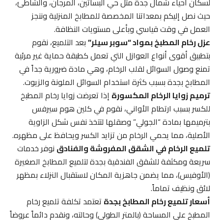
لسكان أحياء شمال جدة مثل حي البساتين، المرجان، والشاطئ،
حيث نصل إليكم بمعداتنا المخصصة للمطابخ المنزلية وننجز
العمل في وقت قياسي وبأعلى مستويات النظافة.
عزل رخام المطبخ بمواد “سوبر سيلر”
بعد التلميع، نقوم
بتطبيق أقوى أنواع العوازل التي تعمل كطبقة حماية غير مرئية
تمنع وصول السوائل لقلب الرخام، وهي مادة ضرورية جداً في
المطابخ بجدة بسبب كثرة استخدام السوائل الملونة والزيوت.
ترميم زوايا الرخام المكسورة
إذا تعرضت زوايا رخام المطبخ
للكسر بسبب ارتطام الأواني، نقوم في كلين هوم سيرفس
بترميمها بمادة “الجولي” وصقلها لتتخذ نفس شكل الزاوية
الأصلية، مما يحمي الرخام من تزايد الكسر ويحافظ على مظهره.
تلميع الرخام في الشقق المفروشة والفنادق
نوفر خدمات
سريعة ومكثفة للشقق الفندقية بجدة لتلميع المطابخ الصغيرة
(الأوفيس)، مما يضمن جاهزية المكان لاستقبال النزلاء بمظهر
لائق ونظيف تماماً.
أسعار تلميع رخام المطابخ بجدة
تعتمد تكلفة تلميع رخام
المطبخ على المساحة (بالمتر الطولي) وحالته، ونقدم دائماً عروضاً