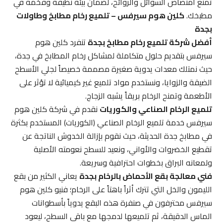
تمنع امتصاص السوائل والروائح، لضمان بيئة نظيفة وفخمة في
مطبخك.
كلين هوم سيرفس – تلميع رخام مطابخ وطاولات
بجدة
أفضل شركة تلميع رخام مطابخ بجدة
تنفرد كلين هوم
سيرفس بتقديم حلول متكاملة لمشاكل رخام المطابخ في جدة،
حيث نمتلك معدات يدوية صغيرة مصممة خصيصاً لجلي الأسطح
الضيقة والزوايا، ونستخدم مواد تلميع غير كيميائية لا تؤثر على
الأطعمة وتمنح الرخام بريقاً يشبه الزجاج.
تلميع الرخام الصناعي والكوريات
نقدم في شركة كلين هوم
سيرفس خدمة تلميع الرخام الصناعي (الكوريات) المستخدم بكثرة
في مطابخ جدة الحديثة، حيث نقوم بإزالة الخدوش الناتجة عن
تقطيع الخضروات والأواني، ونعيد للسطح نعومته الأصلية
ولمعانه البراق بخطوات احترافية وسريعة.
فني معالجة بقع الأحماض بالرخام بجدة
يعاني الكثير من بقع
الليمون والخل التي تترك أثراً باهتاً على الرخام؛ فنيو كلين هوم
سيرفس محترفون في صنفرة هذه البقع يدوياً بأسطوانات
الماس الدقيقة، ثم تلميعها لدمجها مع باقي السطح، ليعود