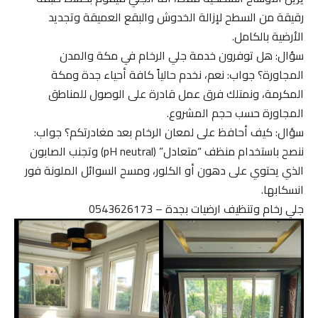
رقيقة من السطح لإزالة الخدوش والبقع العميقة وتجديد
الأرضية بالكامل.
سؤال: هل توفرون خدمة جلي الرخام في مكة والمدن
المجاورة؟ جواب: نعم، نخدم حالياً كافة أحياء جدة ومكة
المكرمة، ونمتلك فرق عمل قادرة على الوصول للمناطق
المجاورة حسب حجم المشروع.
سؤال: كيف أحافظ على لمعان الرخام بعد مغادرتكم؟ جواب:
ننصح باستخدام منظف “متعادل” (pH neutral) وتجنب الصابون
الذي يحتوي على دهون أو الكلور، ومسح السوائل الملونة فور
انسكابها.
جلي رخام وتنظيف ارضيات بجدة – 0543626173