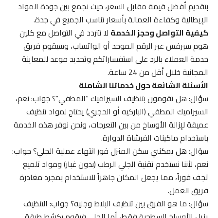
بتقديم أفضل قيمة مقابل السعر، حيث نجمع بين جودة المواد
الإيطالية وكفاءة العمالة بأسعار تناسب الجميع في جدة.
كيفية التواصل وحجز الخدمة
لا تتردد في التواصل مع كلين
هوم سيرفس عبر الرقم الموحد أو الواتساب، وسيقوم فريق
خدمة العملاء بالرد على استفساراتكم وتحديد موعد للمعاينة
المجانية خلال أقل من 24 ساعة.
الأسئلة الشائعة حول خدماتنا الشاملة
سؤال: هل تقومون بتنظيف السيراميك “المطفي”؟ جواب: نعم،
السيراميك المطفي (الباركيه أو الحجري) يحتاج لمواد تنظيف
عميقة لإزالة الأوساخ من بين التعرجات، ونحن نوفر هذه الخدمة
باستخدام ماكينات الفرشاة الدوارة.
سؤال: هل يمكنني سكن المنزل فور انتهاء عملية الجلي؟ جواب:
نعم، لأننا نستخدم تقنية الجلي الرطب (بدون غبار) ومواد تلميع
تجف فوراً، مما يجعل المكان جاهزاً للاستخدام بمجرد مغادرة
فريق العمل.
سؤال: ما هو الفرق بين تنظيف البلاط وجليه؟ جواب: التنظيف
يزيل الأوساخ السطحية فقط، أما الجلي فيقوم بكشط طبقة