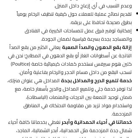
وعدم التسبب في أي إزعاج داخل المنزل.
تقديم نصائح عملية للعملاء حول كيفية تنظيف الرخام يومياً
بطرق صحيحة تحافظ على بريقه.
إمكانية توفير فرق عمل للمساحات الكبيرة في الفنادق
والمساجد بجدة بسرعة قياسية لضمان الجودة.
إزالة بقع الدهون والصدأ الصعبة
يعاني الكثير من بقع الصدأ
الناتجة عن أسطوانات الغاز أو بقع الدهون في المطابخ؛ نحن في
كلين هوم سيرفس نستخدم كمادات كيميائية خاصة (Poultice)
تسحب البقع من داخل مسام الحجر والرخام بفاعلية وأمان.
خدمة تلميع الدرج والمداخل بجدة
المداخل هي عنوان منزلك،
لذا نوفر خدمة جلي وتلميع المداخل والدرج بأسعار خاصة، مع
ضمان توحيد اللمعة بين الدرجات والمنصات (الباسطات)،
واستخدام مواد تزيد من مقاومة الاحتكاك في المناطق
المزدحمة.
خدماتنا في أحياء الحمدانية وأبحر
نغطي بخدماتنا كافة أحياء
شمال جدة المزدحمة مثل الحمدانية، أبحر الشمالية، الماجد،