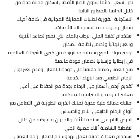
نحن نسعى دائماً لنكون الخيار الأفضل لسكان مدينة جدة من
خلال التزامنا بالمعايير التالية:
الاستجابة الفورية لطلبات المعاينة المجانية في كافة أحياء
شمال وجنوب جدة لتقييم حالة الأرضيات.
استخدام تقنية الجلي الرطب بالماء التي تمنع تصاعد الأتربة
والغبار نهائياً وتضمن نظافة المكان.
توفير مواد تلميع وحماية مستوردة من كبرى الشركات العالمية
في إيطاليا وإسبانيا لضمان جودة عالمية.
منح العميل ضماناً حقيقياً على جودة اللمعان وعدم تغير لون
الرخام الطبيعي بعد انتهاء الخدمة.
تقديم أرخص أسعار جلي الرخام بجدة مع الحفاظ على أعلى
معايير الجودة والاحترافية الممكنة.
امتلاك عمالة فنية مدربة تمتلك الخبرة الطويلة في التعامل مع
أنواع الرخام الطبيعي النادر والحساس.
الحرص التام على سلامة الأثاث والجدران والباركيه من خلال
التغطية الشاملة أثناء عملية الجلي.
استخدام معدات حديثة تعمل بهدوء تام لضمان راحة العميل