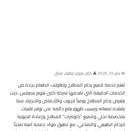
📅 يناير 25, 2026
|
👤 كلين هوم تنظيف منازل
تعتبر خدمة تلميع رخام المطابخ وطاولات الطعام بجدة من
الخدمات الدقيقة التي تقدمها شركة كلين هوم سيرفس، حيث
يتعرض رخام المطابخ يومياً للزيوت والأحماض والحرارة، مما
يفقده لمعانه ويسبب ظهور بقع دائمة. نحن نوفر تقنيات
متخصصة لجلي وتلميع “كاونترات” المطابخ وإعادة الحيوية
للرخام الطبيعي والصناعي، مع تطبيق مواد حماية آمنة صحياً