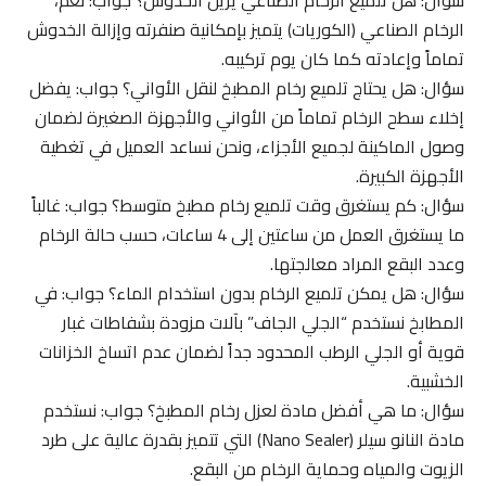
الرخام الصناعي (الكوريات) يتميز بإمكانية صنفرته وإزالة الخدوش
تماماً وإعادته كما كان يوم تركيبه.
سؤال: هل يحتاج تلميع رخام المطبخ لنقل الأواني؟ جواب: يفضل
إخلاء سطح الرخام تماماً من الأواني والأجهزة الصغيرة لضمان
وصول الماكينة لجميع الأجزاء، ونحن نساعد العميل في تغطية
الأجهزة الكبيرة.
سؤال: كم يستغرق وقت تلميع رخام مطبخ متوسط؟ جواب: غالباً
ما يستغرق العمل من ساعتين إلى 4 ساعات، حسب حالة الرخام
وعدد البقع المراد معالجتها.
سؤال: هل يمكن تلميع الرخام بدون استخدام الماء؟ جواب: في
المطابخ نستخدم “الجلي الجاف” بآلات مزودة بشفاطات غبار
قوية أو الجلي الرطب المحدود جداً لضمان عدم اتساخ الخزانات
الخشبية.
سؤال: ما هي أفضل مادة لعزل رخام المطبخ؟ جواب: نستخدم
مادة النانو سيلر (Nano Sealer) التي تتميز بقدرة عالية على طرد
الزيوت والمياه وحماية الرخام من البقع.