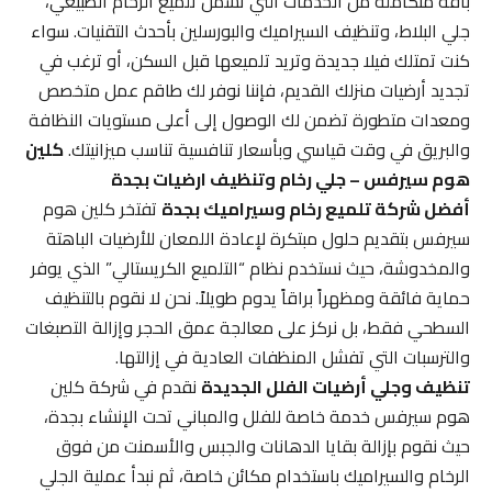
باقة متكاملة من الخدمات التي تشمل تلميع الرخام الطبيعي،
جلي البلاط، وتنظيف السيراميك والبورسلين بأحدث التقنيات. سواء
كنت تمتلك فيلا جديدة وتريد تلميعها قبل السكن، أو ترغب في
تجديد أرضيات منزلك القديم، فإننا نوفر لك طاقم عمل متخصص
ومعدات متطورة تضمن لك الوصول إلى أعلى مستويات النظافة
والبريق في وقت قياسي وبأسعار تنافسية تناسب ميزانيتك.
كلين
هوم سيرفس – جلي رخام وتنظيف ارضيات بجدة
أفضل شركة تلميع رخام وسيراميك بجدة
تفتخر كلين هوم
سيرفس بتقديم حلول مبتكرة لإعادة اللمعان للأرضيات الباهتة
والمخدوشة، حيث نستخدم نظام “التلميع الكريستالي” الذي يوفر
حماية فائقة ومظهراً براقاً يدوم طويلاً. نحن لا نقوم بالتنظيف
السطحي فقط، بل نركز على معالجة عمق الحجر وإزالة التصبغات
والترسبات التي تفشل المنظفات العادية في إزالتها.
تنظيف وجلي أرضيات الفلل الجديدة
نقدم في شركة كلين
هوم سيرفس خدمة خاصة للفلل والمباني تحت الإنشاء بجدة،
حيث نقوم بإزالة بقايا الدهانات والجبس والأسمنت من فوق
الرخام والسيراميك باستخدام مكائن خاصة، ثم نبدأ عملية الجلي