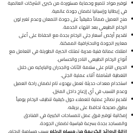
توفير مواد تلميع وحماية مستوردة من كبرى الشركات العالمية
في إيطاليا وإسبانيا لضمان جودة عالمية.
منح العميل ضماناً حقيقياً على جودة اللمعان وعدم تغير لون
الرخام الطبيعي بعد انتهاء الخدمة.
تقديم أرخص أسعار جلي الرخام بجدة مع الحفاظ على أعلى
معايير الجودة والاحترافية الممكنة.
امتلاك عمالة فنية مدربة تمتلك الخبرة الطويلة في التعامل مع
أنواع الرخام الطبيعي النادر والحساس.
الحرص التام على سلامة الأثاث والجدران والباركيه من خلال
التغطية الشاملة أثناء عملية الجلي.
استخدام معدات حديثة تعمل بهدوء تام لضمان راحة العميل
وعدم التسبب في أي إزعاج داخل المنزل.
تقديم نصائح عملية للعملاء حول كيفية تنظيف الرخام يومياً
بطرق صحيحة تحافظ على بريقه.
إمكانية توفير فرق عمل للمساحات الكبيرة في الفنادق
والمساجد بجدة بسرعة قياسية لضمان الجودة.
إزالة الروائح الكريهة من مسام الرخام
بسبب مسامية الرخام،