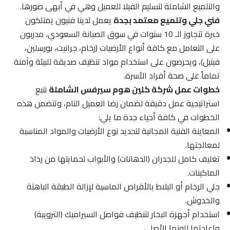
والتلميع الشاملة لتسليم الفيلا للعميل وهي في أبهى صورها.
فني جلي وتلميع معتمد بجدة
يعمل لدينا فنيون يمتلكون
خبرة تتجاوز الـ 10 سنوات في سوق الصيانة السعودي، مدربون
على التعامل مع كافة أنواع الأرضيات (رخام، جرانيت، بورسلين،
فينيل)، ويحرصون على استخدام مواد تنظيف صديقة للبيئة وآمنة
تماماً على صحة أفراد الأسرة.
خطوات عمل شركة كلين هوم سيرفس الشاملة
نتبع
استراتيجية عمل دقيقة لضمان رضا العميل التام، وتتضمن هذه
الخطوات في كافة أحياء جدة ما يلي:
المعاينة الفنية المجانية لتحديد نوع الأرضيات والمواد المناسبة
لمعالجتها.
تغليف كامل للجدران (الدهانات) والأبواب لحمايتها من رذاذ
الماكينات.
جلي الرخام أو البلاط بالأقراص الماسية لإزالة الطبقة الباهتة
والخدوش.
استخدام أجهزة البخار لتنظيف فواصل السيراميك (الترويبة)
وإعادتها للونها الأصلي.