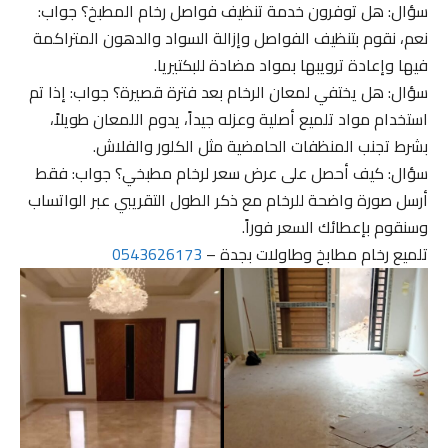
سؤال: هل توفرون خدمة تنظيف فواصل رخام المطبخ؟ جواب:
نعم، نقوم بتنظيف الفواصل وإزالة السواد والدهون المتراكمة
فيها وإعادة ترويبها بمواد مضادة للبكتيريا.
سؤال: هل يختفي لمعان الرخام بعد فترة قصيرة؟ جواب: إذا تم
استخدام مواد تلميع أصلية وعزله جيداً، يدوم اللمعان طويلاً،
بشرط تجنب المنظفات الحامضية مثل الكلور والفلاش.
سؤال: كيف أحصل على عرض سعر لرخام مطبخي؟ جواب: فقط
أرسل صورة واضحة للرخام مع ذكر الطول التقريبي عبر الواتساب
وسنقوم بإعطائك السعر فوراً.
تلميع رخام مطابخ وطاولات بجدة –
0543626173