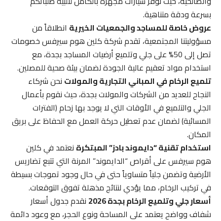
والصالحية، حيث نوفر سيارات مجهزة بالكامل لتلبية طلباتكم
بسرعة ودقة متناهية.
عروض خاصة للمساجد والجمعيات الخيرية
انطلاقاً من
مسؤوليتنا المجتمعية، تقدم شركة كلين هوم سيرفس خصومات
تصل إلى 50% على جلي وتلميع أرضيات المساجد بجدة، مع
استخدام مواد تعقيم عالية الجودة لضمان بيئة صحية للمصلين.
تلميع الرخام في المباني التجارية والمولات
نحن شركاء
النجاح للعديد من الشركات والمولات بجدة، حيث نقوم بأعمال
الجلي والتلميع في الأوقات التي لا يوجد بها زحام (الفترات
المسائية) لضمان عدم تعطيل حركة العمل مع الحفاظ على بريق
المكان.
استخدام تقنية “دايموند بادز” المبتكرة
نعتمد في كلين
هوم سيرفس على أقراص “الدايموند” المرنة التي تتبع تضاريس
الأرضية وتضمن جلياً متساوياً حتى في حال وجود تموجات بسيطة
في تركيب الرخام، مما يؤدي لنتائج مذهلة تفوق التوقعات.
أسعار جلي وتلميع الرخام بجدة 2026
نقدم جدول أسعار
شفاف وواضح يعتمد على المساحة ونوع الحجر، مع وعود دائمة