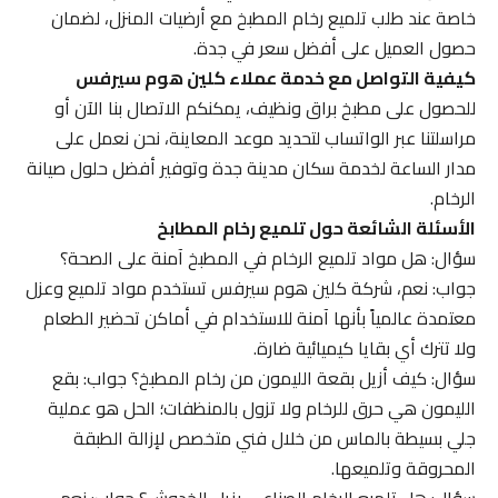
خاصة عند طلب تلميع رخام المطبخ مع أرضيات المنزل، لضمان
حصول العميل على أفضل سعر في جدة.
كيفية التواصل مع خدمة عملاء كلين هوم سيرفس
للحصول على مطبخ براق ونظيف، يمكنكم الاتصال بنا الآن أو
مراسلتنا عبر الواتساب لتحديد موعد المعاينة، نحن نعمل على
مدار الساعة لخدمة سكان مدينة جدة وتوفير أفضل حلول صيانة
الرخام.
الأسئلة الشائعة حول تلميع رخام المطابخ
سؤال: هل مواد تلميع الرخام في المطبخ آمنة على الصحة؟
جواب: نعم، شركة كلين هوم سيرفس تستخدم مواد تلميع وعزل
معتمدة عالمياً بأنها آمنة للاستخدام في أماكن تحضير الطعام
ولا تترك أي بقايا كيميائية ضارة.
سؤال: كيف أزيل بقعة الليمون من رخام المطبخ؟ جواب: بقع
الليمون هي حرق للرخام ولا تزول بالمنظفات؛ الحل هو عملية
جلي بسيطة بالماس من خلال فني متخصص لإزالة الطبقة
المحروقة وتلميعها.
سؤال: هل تلميع الرخام الصناعي يزيل الخدوش؟ جواب: نعم،