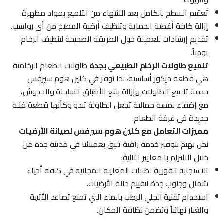
تعقيم السطح بالكامل بعد الانتهاء من التلميع بمواد مطهرة.
إزالة كافة أغطية الحماية وتنظيف أرضية المطبخ من أي رواسب.
تقديم إرشادات للعميلة حول الطريقة الصحيحة لتنظيف الرخام
يومياً.
تلميع طاولات الرخام الطبيعي بجدة
طاولات الطعام الرخامية
هي قطعة ديكور أساسية، لذا نوفر في كلين هوم سيرفس
خدمة تلميع الطاولات وإزالة بقع الأطباق الساخنة والخدوش،
مع إضفاء لمسة جمالية تجعل الطاولة تبدو وكأنها قطعة فنية
جديدة في غرفة الطعام.
مميزات التعامل مع كلين هوم سيرفس لصيانة الأرضيات
نحن نهتم بتوفير خدمة راقية تليق بعملائنا في مدينة جدة من
خلال الالتزام بالمعايير التالية:
الاستجابة الفورية لطلبات المعاينة المجانية في كافة أحياء
شمال وجنوب جدة لتقييم حالة الأرضيات.
استخدام تقنية الجلي الرطب بالماء التي تمنع تصاعد الأتربة
والغبار نهائياً وتضمن نظافة المكان.