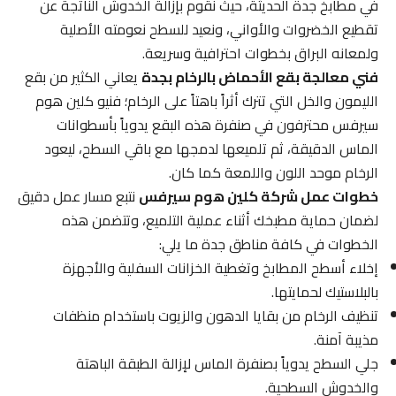
في مطابخ جدة الحديثة، حيث نقوم بإزالة الخدوش الناتجة عن
تقطيع الخضروات والأواني، ونعيد للسطح نعومته الأصلية
ولمعانه البراق بخطوات احترافية وسريعة.
فني معالجة بقع الأحماض بالرخام بجدة
يعاني الكثير من بقع
الليمون والخل التي تترك أثراً باهتاً على الرخام؛ فنيو كلين هوم
سيرفس محترفون في صنفرة هذه البقع يدوياً بأسطوانات
الماس الدقيقة، ثم تلميعها لدمجها مع باقي السطح، ليعود
الرخام موحد اللون واللمعة كما كان.
خطوات عمل شركة كلين هوم سيرفس
نتبع مسار عمل دقيق
لضمان حماية مطبخك أثناء عملية التلميع، وتتضمن هذه
الخطوات في كافة مناطق جدة ما يلي:
إخلاء أسطح المطابخ وتغطية الخزانات السفلية والأجهزة
بالبلاستيك لحمايتها.
تنظيف الرخام من بقايا الدهون والزيوت باستخدام منظفات
مذيبة آمنة.
جلي السطح يدوياً بصنفرة الماس لإزالة الطبقة الباهتة
والخدوش السطحية.