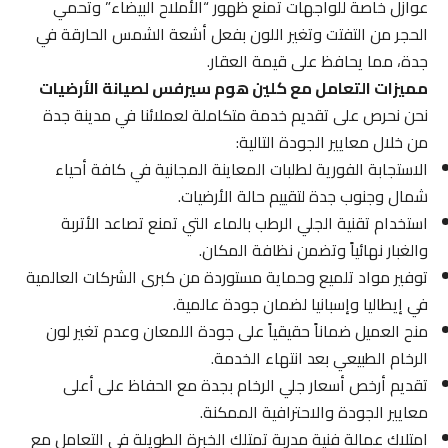
عوازل خاصة للواجهات تمنع ظهور “الأملاح البيضاء” وتحمي
الحجر من التفتت وتغير اللون بفعل أشعة الشمس الحارقة في
جدة، مما يحافظ على قيمة العقار.
مميزات التعامل مع كلين هوم سيرفس لصيانة الأرضيات
نحن نحرص على تقديم خدمة متكاملة لعملائنا في مدينة جدة
من خلال معايير الجودة التالية:
الاستجابة الفورية لطلبات المعاينة المجانية في كافة أحياء
شمال وجنوب جدة لتقييم حالة الأرضيات.
استخدام تقنية الجلي الرطب بالماء التي تمنع تصاعد الأتربة
والغبار نهائياً وتضمن نظافة المكان.
توفير مواد تلميع وحماية مستوردة من كبرى الشركات العالمية
في إيطاليا وإسبانيا لضمان جودة عالمية.
منح العميل ضماناً حقيقياً على جودة اللمعان وعدم تغير لون
الرخام الطبيعي بعد انتهاء الخدمة.
تقديم أرخص أسعار جلي الرخام بجدة مع الحفاظ على أعلى
معايير الجودة والاحترافية الممكنة.
امتلاك عمالة فنية مدربة تمتلك الخبرة الطويلة في التعامل مع