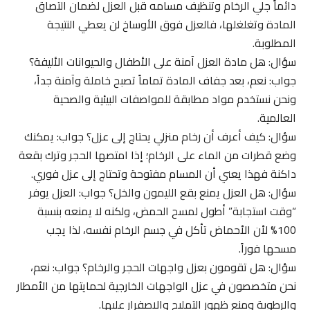
دائماً جلي الرخام وتنظيف مسامه قبل العزل لضمان التصاق
المادة وتغلغلها، فالعزل فوق الأوساخ لن يعطي النتيجة
المطلوبة.
سؤال: هل مادة العزل آمنة على الأطفال والحيوانات الأليفة؟
جواب: نعم، بعد جفاف المادة تماماً تصبح خاملة وآمنة جداً،
ونحن نستخدم مواد مطابقة للمواصفات البيئية والصحية
العالمية.
سؤال: كيف أعرف أن رخام منزلي يحتاج إلى عزل؟ جواب: يمكنك
وضع قطرات من الماء على الرخام؛ إذا امتصها الحجر وترك بقعة
داكنة فهذا يعني أن المسام مفتوحة وتحتاج إلى عزل فوري.
سؤال: هل العزل يمنع بقع الليمون والخل؟ جواب: العزل يوفر
“وقت استجابة” أطول لمسح الحمض، ولكنه لا يمنعه بنسبة
100% لأن الأحماض تأكل في جسم الرخام نفسه، لذا يجب
مسحها فوراً.
سؤال: هل تقومون بعزل واجهات الحجر والرخام؟ جواب: نعم،
نحن متخصصون في عزل الواجهات الخارجية لحمايتها من الأمطار
والرطوبة ومنع ظهور التمليح والاصفرار عليها.