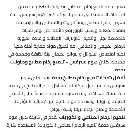
تعتبر خدمة تلميع رخام المطابخ وطاولات الطعام بجدة من
الخدمات الدقيقة التي تقدمها شركة كلين هوم سيرفس، حيث
يتعرض رخام المطابخ يومياً للزيوت والأحماض والحرارة، مما
يفقده لمعانه ويسبب ظهور بقع دائمة. نحن نوفر تقنيات
متخصصة لجلي وتلميع “كاونترات” المطابخ وإعادة الحيوية
للرخام الطبيعي والصناعي، مع تطبيق مواد حماية آمنة صحياً
تمنع امتصاص السوائل والروائح، لضمان بيئة نظيفة وفخمة في
مطبخك.
كلين هوم سيرفس – تلميع رخام مطابخ وطاولات
بجدة
أفضل شركة تلميع رخام مطابخ بجدة
تنفرد كلين هوم
سيرفس بتقديم حلول متكاملة لمشاكل رخام المطابخ في جدة،
حيث نمتلك معدات يدوية صغيرة مصممة خصيصاً لجلي الأسطح
الضيقة والزوايا، ونستخدم مواد تلميع غير كيميائية لا تؤثر على
الأطعمة وتمنح الرخام بريقاً يشبه الزجاج.
تلميع الرخام الصناعي والكوريات
نقدم في شركة كلين هوم
سيرفس خدمة تلميع الرخام الصناعي (الكوريات) المستخدم بكثرة