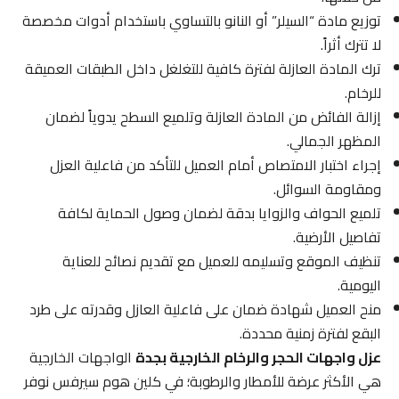
توزيع مادة “السيلر” أو النانو بالتساوي باستخدام أدوات مخصصة
لا تترك أثراً.
ترك المادة العازلة لفترة كافية للتغلغل داخل الطبقات العميقة
للرخام.
إزالة الفائض من المادة العازلة وتلميع السطح يدوياً لضمان
المظهر الجمالي.
إجراء اختبار الامتصاص أمام العميل للتأكد من فاعلية العزل
ومقاومة السوائل.
تلميع الحواف والزوايا بدقة لضمان وصول الحماية لكافة
تفاصيل الأرضية.
تنظيف الموقع وتسليمه للعميل مع تقديم نصائح للعناية
اليومية.
منح العميل شهادة ضمان على فاعلية العازل وقدرته على طرد
البقع لفترة زمنية محددة.
عزل واجهات الحجر والرخام الخارجية بجدة
الواجهات الخارجية
هي الأكثر عرضة للأمطار والرطوبة؛ في كلين هوم سيرفس نوفر