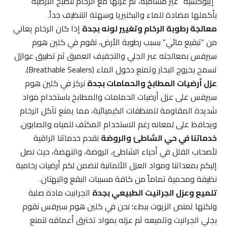
“إيبوكسية” غير مسامية، ثم عزلها مع الرخام لتصبح الأرضية
بأكملها مضادة للماء والبكتيريا وسهلة التنظيف جداً.
معالجة رطوبة الرخام وتغيير لونه بجدة
إذا كان الرخام يعاني
من “تبقيع مائي” بسبب رطوبة الأرض، نقوم في كلين هوم
سيرفس بمعالجته عبر الجلي والتجفيف العميق ثم تطبيق عوازل
تسمح بخروج البخار وتمنع دخول الماء (Breathable Sealers).
عزل أرضيات المطابخ والحمامات بجدة
نركز في كلين هوم
سيرفس على عزل أرضيات الحمامات والمطابخ باستخدام مواد
شديدة المقاومة للمنظفات الكيميائية، مما يمنع تآكل الرخام
ويحافظ على لمعانه رغم الاستخدام المكثف للمياه والصابون.
خدماتنا في حي الشاطئ والروضة
نقدم خدماتنا الراقية
لأصحاب الفلل في أحياء الشاطئ، الروضة، والنهضة، حيث نصل
إليكم بمعداتنا ومواد العزل الألمانية لنضمن لكم أرضيات رخامية
نظيفة ومحمية تماماً من كافة مسببات البقع والبهتان.
تلميع وعزل الجرانيت الطبيعي بجدة
الجرانيت مادة صلبة
ولكنها تمتص الزيوت ببطء؛ نحن في كلين هوم سيرفس نقوم
بجلي الجرانيت وتلميعه ثم عزله بمواد تخترق أعماقه لتمنع