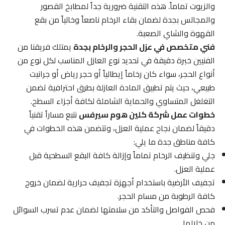
والزيوت تماماً. هذه التقنية ضرورية جداً لمطابخ القصور
والمجالس بجدة لضمان بقاء الرخام ناصعاً وخالياً من بقع
القهوة والشاي الصعبة.
فني متخصص في عزل الحجر والرخام بجدة
يمتلك فريقنا من
الفنيين خبرة دقيقة في تحديد نوع العازل المناسب لكل نوع من
أنواع الحجر، سواء كان رخاماً إيطالياً أو حجر رياض أو جرانيت
طبيعي، حيث يتم تطبيق المادة العازلة بطرق احترافية تضمن
التغلغل المتساوي والحماية الشاملة لكافة أجزاء السطح.
خطوات عمل شركة كلين هوم سيرفس
نتبع مساراً تقنياً
دقيقاً لضمان نجاح عملية العزل، وتتضمن هذه الخطوات في
كافة مناطق جدة ما يلي:
جلي وتنظيف الرخام تماماً وإزالة كافة البقع السطحية قبل
عملية العزل.
تجفيف الأرضية باستخدام أجهزة تجفيف حرارية لضمان خروج
كافة الرطوبة من مسام الحجر.
فحص الفواصل والتأكد من سلامتها لضمان عدم تسرب السوائل
من خلالها.