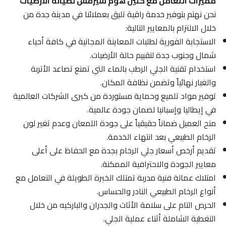
مميزات التعامل مع كلين هوم سيرفس لصيانة الأرضيات
نحن نهتم بتوفير خدمة راقية تليق بعملائنا في مدينة جدة من
خلال الالتزام بالمعايير التالية:
الاستجابة الفورية لطلبات المعاينة المجانية في كافة أحياء
شمال وجنوب جدة لتقييم حالة الأرضيات.
استخدام تقنية الجلي الرطب بالماء التي تمنع تصاعد الأتربة
والغبار نهائياً وتضمن نظافة المكان.
توفير مواد تلميع وحماية مستوردة من كبرى الشركات العالمية
في إيطاليا وإسبانيا لضمان جودة عالمية.
منح العميل ضماناً حقيقياً على جودة اللمعان وعدم تغير لون
الرخام الطبيعي بعد انتهاء الخدمة.
تقديم أرخص أسعار جلي الرخام بجدة مع الحفاظ على أعلى
معايير الجودة والاحترافية الممكنة.
امتلاك عمالة فنية مدربة تمتلك الخبرة الطويلة في التعامل مع
أنواع الرخام الطبيعي النادر والحساس.
الحرص التام على سلامة الأثاث والجدران والباركيه من خلال
التغطية الشاملة أثناء عملية الجلي.