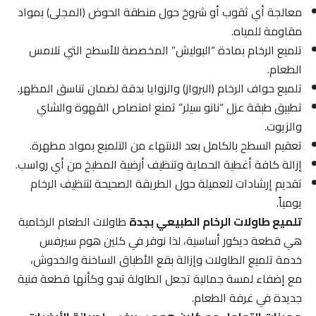
معالجة أي ثقوب أو شروخ حول منطقة الحوض (المجلى) بمواد
مقاومة للمياه.
تلميع الرخام بمادة “البوليش” المخصصة للأسطح التي تلامس
الطعام.
تلميع حواف الرخام (البرواز) والزوايا بدقة لضمان تناسق المظهر.
تطبيق طبقة عزل “نانو سيلر” تمنع امتصاص القهوة والشاي
والزيوت.
تعقيم السطح بالكامل بعد الانتهاء من التلميع بمواد مطهرة.
إزالة كافة أغطية الحماية وتنظيف أرضية المطبخ من أي رواسب.
تقديم إرشادات للعميلة حول الطريقة الصحيحة لتنظيف الرخام
يومياً.
تلميع طاولات الرخام الطبيعي بجدة
طاولات الطعام الرخامية
هي قطعة ديكور أساسية، لذا نوفر في كلين هوم سيرفس
خدمة تلميع الطاولات وإزالة بقع الأطباق الساخنة والخدوش،
مع إضفاء لمسة جمالية تجعل الطاولة تبدو وكأنها قطعة فنية
جديدة في غرفة الطعام.