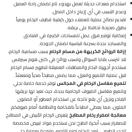
استخدام معدات حديثة تعمل بهدوء تام لضمان راحة العميل
وعدم التسبب في أي إزعاج داخل المنزل.
تقديم نصائح عملية للعملاء حول كيفية تنظيف الرخام يومياً
بطرق صحيحة تحافظ على بريقه.
إمكانية توفير فرق عمل للمساحات الكبيرة في الفنادق
والمساجد بجدة بسرعة قياسية لضمان الجودة.
إزالة الروائح الكريهة من مسام الرخام
بسبب مسامية الرخام،
قد تترسب بقايا السوائل وتسبب روائح؛ في كلين هوم سيرفس
نستخدم أجهزة البخار والمنظفات العميقة لتطهير مسام الرخام
قبل عملية التلميع والعزل، مما يضمن مطبخاً صحياً ومنعشاً.
تلميع مغاسل الرخام في المجالس
نوفر خدمة خاصة لجلي
وتلميع مغاسل الضيوف الرخامية بجدة، حيث نعيد لها بريقها
الفاخر ونزيل أي بقع ناتجة عن استخدام العطور أو الصابون
الملون، مما يعطي انطباعاً بالفخامة والنظافة أمام ضيوفكم.
معالجة اصفرار رخام المطابخ
يتعرض الرخام الأبيض في المطابخ
للاصفرار بسبب أبخرة الطبخ؛ نحن نستخدم مواد تبييض مخصصة
للحجر الطبيعي تعيد للرخام لونه الناصع، متبوعة بعملية جلي