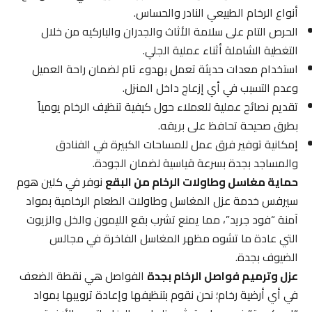
أنواع الرخام الطبيعي النادر والحساس.
الحرص التام على سلامة الأثاث والجدران والباركيه من خلال
التغطية الشاملة أثناء عملية الجلي.
استخدام معدات حديثة تعمل بهدوء تام لضمان راحة العميل
وعدم التسبب في أي إزعاج داخل المنزل.
تقديم نصائح عملية للعملاء حول كيفية تنظيف الرخام يومياً
بطرق صحيحة تحافظ على بريقه.
إمكانية توفير فرق عمل للمساحات الكبيرة في الفنادق
والمساجد بجدة بسرعة قياسية لضمان الجودة.
حماية مغاسل وطاولات الرخام من البقع
نوفر في كلين هوم
سيرفس خدمة عزل المغاسل وطاولات الطعام الرخامية بمواد
آمنة “فود جريد”، مما يمنع تشرب بقع الليمون والخل والزيوت
التي عادة ما تشوه مظهر المغاسل الفاخرة في مجالس
الضيوف بجدة.
عزل وترميم فواصل الرخام بجدة
الفواصل هي نقطة الضعف
في أي أرضية رخام؛ نحن نقوم بتنظيفها وإعادة ترويبها بمواد