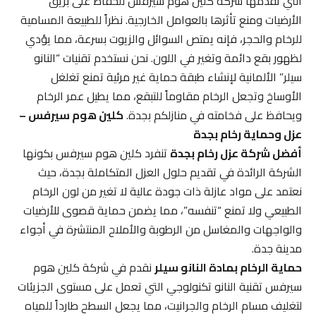
التي تقدمها شركة كلين هوم سيرفس للحفاظ على بريق
الأرضيات ومنع تأثرها بالعوامل الخارجية. نظراً للطبيعة المسامية
للرخام والحجر، فإنه يمتص السوائل والزيوت بسرعة، مما يؤدي
لظهور بقع دائمة وتغير في اللون. نحن نستخدم تقنيات “النانو
سيلر” الألمانية لإنشاء طبقة حماية غير مرئية تمنع تغلغل
الأوساخ وتجعل الرخام مقاوماً للتبقع، مما يطيل عمر الرخام
ويحافظ على فخامته في منازلكم بجدة.
كلين هوم سيرفس –
عزل وحماية رخام بجدة
أفضل شركة عزل رخام بجدة
تنفرد كلين هوم سيرفس بكونها
الشركة الرائدة في تقديم حلول العزل المتكاملة بجدة، حيث
نعتمد على مواد عازلة ذات جودة عالية لا تغير من لون الرخام
الطبيعي ولا تمنع “تنفسه”، مما يضمن حماية قصوى للأرضيات
والواجهات والمغاسل من الرطوبة والأملاح المنتشرة في أجواء
مدينة جدة.
حماية الرخام بمادة النانو سيلر
نقدم في شركة كلين هوم
سيرفس تقنية النانو تكنولوجي التي تعمل على مستوى الجزيئات
لتغليف مسام الرخام والجرانيت، مما يجعل السطح طارداً للمياه