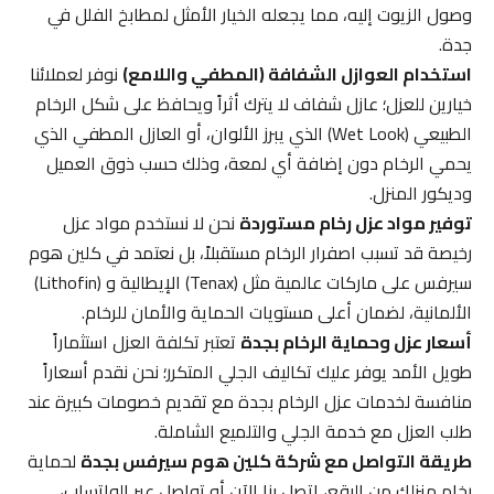
وصول الزيوت إليه، مما يجعله الخيار الأمثل لمطابخ الفلل في
جدة.
استخدام العوازل الشفافة (المطفي واللامع)
نوفر لعملائنا
خيارين للعزل؛ عازل شفاف لا يترك أثراً ويحافظ على شكل الرخام
الطبيعي (Wet Look) الذي يبرز الألوان، أو العازل المطفي الذي
يحمي الرخام دون إضافة أي لمعة، وذلك حسب ذوق العميل
وديكور المنزل.
توفير مواد عزل رخام مستوردة
نحن لا نستخدم مواد عزل
رخيصة قد تسبب اصفرار الرخام مستقبلاً، بل نعتمد في كلين هوم
سيرفس على ماركات عالمية مثل (Tenax) الإيطالية و (Lithofin)
الألمانية، لضمان أعلى مستويات الحماية والأمان للرخام.
أسعار عزل وحماية الرخام بجدة
تعتبر تكلفة العزل استثماراً
طويل الأمد يوفر عليك تكاليف الجلي المتكرر؛ نحن نقدم أسعاراً
منافسة لخدمات عزل الرخام بجدة مع تقديم خصومات كبيرة عند
طلب العزل مع خدمة الجلي والتلميع الشاملة.
طريقة التواصل مع شركة كلين هوم سيرفس بجدة
لحماية
رخام منزلك من البقع، اتصل بنا الآن أو تواصل عبر الواتساب،