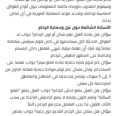
وسيقوم المندوب بتزويدك بكافة المعلومات حول أنواع العوازل
المناسبة لرخامك وتحديد موعد للمعاينة الفورية في أي مكان
بجدة.
الأسئلة الشائعة حول عزل وحماية الرخام
سؤال: هل مادة العزل تغير شكل أو لون الرخام؟ جواب: لا،
العوازل الحديثة التي نستخدمها في كلين هوم سيرفس شفافة
تماماً ولا تترك أي طبقة مرئية، فهي تتغلغل داخل المسام
وتحافظ على المظهر الطبيعي للرخام.
سؤال: كم تدوم فترة حماية مادة النانو سيلر؟ جواب: تعتمد على
الاستخدام، ولكن بشكل عام توفر موادنا حماية فعالة تتراوح من
3 إلى 5 سنوات، وننصح بتجديدها في المطابخ والمناطق
المزدحمة كل سنتين.
سؤال: هل العزل يمنع خدش الرخام؟ جواب: العزل يمنع “البقع
السائلة” وتغير اللون، ولكنه لا يمنع الخدوش الناتجة عن سحب
الأثاث الثقيل، لذا يجب التعامل بحذر مع الرخام دائماً.
سؤال: هل يمكن عزل الرخام القديم دون جليه؟ جواب: يفضل