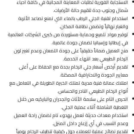
الاستجابة الفورية لطلبات المعاينة المجانية في كافة أحياء
شمال وجنوب جدة لتقييم حالة الأرضيات.
استخدام تقنية الجلي الرطب بالماء التي تمنع تصاعد الأتربة
والغبار نهائياً وتضمن نظافة المكان.
توفير مواد تلميع وحماية مستوردة من كبرى الشركات العالمية
في إيطاليا وإسبانيا لضمان جودة عالمية.
منح العميل ضماناً حقيقياً على جودة اللمعان وعدم تغير لون
الرخام الطبيعي بعد انتهاء الخدمة.
تقديم أرخص أسعار جلي الرخام بجدة مع الحفاظ على أعلى
معايير الجودة والاحترافية الممكنة.
امتلاك عمالة فنية مدربة تمتلك الخبرة الطويلة في التعامل مع
أنواع الرخام الطبيعي النادر والحساس.
الحرص التام على سلامة الأثاث والجدران والباركيه من خلال
التغطية الشاملة أثناء عملية الجلي.
استخدام معدات حديثة تعمل بهدوء تام لضمان راحة العميل
وعدم التسبب في أي إزعاج داخل المنزل.
تقديم نصائح عملية للعملاء حول كيفية تنظيف الرخام يومياً