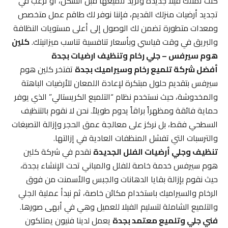
كنت تمتلك فيلا جديدة وتريد تلميعها قبل السكن، أو ترغب في
تجديد أرضيات منزلك القديم، فإننا نوفر لك طاقم عمل متخصص
ومعدات متطورة تضمن لك الوصول إلى أعلى مستويات النظافة
والبريق في وقت قياسي وبأسعار تنافسية تناسب ميزانيتك.
كلين
هوم سيرفس – جلي رخام وتنظيف ارضيات بجدة
أفضل شركة تلميع رخام وسيراميك بجدة
تفتخر كلين هوم
سيرفس بتقديم حلول مبتكرة لإعادة اللمعان للأرضيات الباهتة
والمخدوشة، حيث نستخدم نظام “التلميع الكريستالي” الذي يوفر
حماية فائقة ومظهراً براقاً يدوم طويلاً. نحن لا نقوم بالتنظيف
السطحي فقط، بل نركز على معالجة عمق الحجر وإزالة التصبغات
والترسبات التي تفشل المنظفات العادية في إزالتها.
تنظيف وجلي أرضيات الفلل الجديدة
نقدم في شركة كلين
هوم سيرفس خدمة خاصة للفلل والمباني تحت الإنشاء بجدة،
حيث نقوم بإزالة بقايا الدهانات والجبس والأسمنت من فوق
الرخام والسيراميك باستخدام مكائن خاصة، ثم نبدأ عملية الجلي
والتلميع الشاملة لتسليم الفيلا للعميل وهي في أبهى صورها.
فني جلي وتلميع معتمد بجدة
يعمل لدينا فنيون يمتلكون