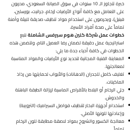
خبرة تتجاوز الـ 10 سنوات في سوق الصيانة السعودي، مدربون
على التعامل مع كافة أنواع الأرضيات (رخام، جرانيت، بورسلين،
فينيل)، ويحرصون على استخدام مواد تنظيف صديقة للبيئة وآمنة
تماماً على صحة أفراد الأسرة.
خطوات عمل شركة كلين هوم سيرفس الشاملة
نتبع
استراتيجية عمل دقيقة لضمان رضا العميل التام، وتتضمن هذه
الخطوات في كافة أحياء جدة ما يلي:
المعاينة الفنية المجانية لتحديد نوع الأرضيات والمواد المناسبة
لمعالجتها.
تغليف كامل للجدران (الدهانات) والأبواب لحمايتها من رذاذ
الماكينات.
جلي الرخام أو البلاط بالأقراص الماسية لإزالة الطبقة الباهتة
والخدوش.
استخدام أجهزة البخار لتنظيف فواصل السيراميك (الترويبة)
وإعادتها للونها الأصلي.
معالجة الكسور والشروخ بمواد لاصقة مطابقة للون الرخام
تماماً.