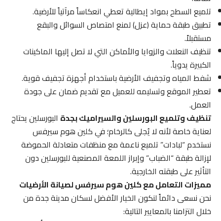
تلميع السطح بمواد إيطالية تعطي انعكاساً مرآتياً للأرضية.
تطبيق طبقة حماية (عزل) لمنع امتصاص السوائل والبقع
مستقبلاً.
تنظيف النعلات والزوايا والأماكن التي لا تصل إليها الماكينات
الكبيرة يدوياً.
شفط المياه وتجفيف الأرضية باستخدام أجهزة تجفيف قوية.
تعطير الموقع وتسليمه للعميل مع تقديم ضمان على جودة
العمل.
تنظيف وتلميع البورسلين والسيراميك بجدة
البورسلين يحتاج
لعناية خاصة لأنه لا يُجلى كالرخام؛ في كلين هوم سيرفس
نستخدم “لبادات” تلميع ناعمة مع منظفات متعادلة الحموضة
لإزالة طبقة “الضباب” وإبراز اللمعة المصنعية للبورسلين دون
التأثير على طبقته الخارجية.
مميزات التعامل مع كلين هوم سيرفس لصيانة الأرضيات
نحن نسعى دائماً لنكون الخيار الأفضل لسكان مدينة جدة من
خلال التزامنا بالمعايير التالية: