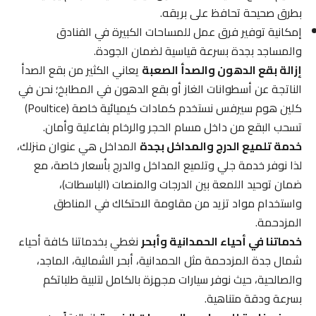
بطرق صحيحة تحافظ على بريقه.
إمكانية توفير فرق عمل للمساحات الكبيرة في الفنادق
والمساجد بجدة بسرعة قياسية لضمان الجودة.
إزالة بقع الدهون والصدأ الصعبة
يعاني الكثير من بقع الصدأ
الناتجة عن أسطوانات الغاز أو بقع الدهون في المطابخ؛ نحن في
كلين هوم سيرفس نستخدم كمادات كيميائية خاصة (Poultice)
تسحب البقع من داخل مسام الحجر والرخام بفاعلية وأمان.
خدمة تلميع الدرج والمداخل بجدة
المداخل هي عنوان منزلك،
لذا نوفر خدمة جلي وتلميع المداخل والدرج بأسعار خاصة، مع
ضمان توحيد اللمعة بين الدرجات والمنصات (الباسطات)،
واستخدام مواد تزيد من مقاومة الاحتكاك في المناطق
المزدحمة.
خدماتنا في أحياء الحمدانية وأبحر
نغطي بخدماتنا كافة أحياء
شمال جدة المزدحمة مثل الحمدانية، أبحر الشمالية، الماجد،
والصالحية، حيث نوفر سيارات مجهزة بالكامل لتلبية طلباتكم
بسرعة ودقة متناهية.