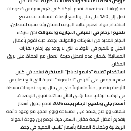
عروض خاصة للمساجد والجمعيات الخيرية
انطلاقاً من
مسؤوليتنا المجتمعية، تقدم شركة كلين هوم سيرفس خصومات
تصل إلى 50% على جلي وتلميع أرضيات المساجد بجدة، مع
استخدام مواد تعقيم عالية الجودة لضمان بيئة صحية للمصلين.
تلميع الرخام في المباني التجارية والمولات
نحن شركاء
النجاح للعديد من الشركات والمولات بجدة، حيث نقوم بأعمال
الجلي والتلميع في الأوقات التي لا يوجد بها زحام (الفترات
المسائية) لضمان عدم تعطيل حركة العمل مع الحفاظ على بريق
المكان.
استخدام تقنية “دايموند بادز” المبتكرة
نعتمد في كلين
هوم سيرفس على أقراص “الدايموند” المرنة التي تتبع تضاريس
الأرضية وتضمن جلياً متساوياً حتى في حال وجود تموجات بسيطة
في تركيب الرخام، مما يؤدي لنتائج مذهلة تفوق التوقعات.
أسعار جلي وتلميع الرخام بجدة 2026
نقدم جدول أسعار
شفاف وواضح يعتمد على المساحة ونوع الحجر، مع وعود دائمة
بتقديم أفضل قيمة مقابل السعر، حيث نجمع بين جودة المواد
الإيطالية وكفاءة العمالة بأسعار تناسب الجميع في جدة.