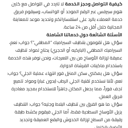
كيفية التواصل وحجز الخدمة
لا تتردد في التواصل مع كلين
هوم سيرفس عبر الرقم الموحد أو الواتساب، وسيقوم فريق
خدمة العملاء بالرد على استفساراتكم وتحديد موعد للمعاينة
المجانية خلال أقل من 24 ساعة.
الأسئلة الشائعة حول خدماتنا الشاملة
سؤال: هل تقومون بتنظيف السيراميك “المطفي”؟ جواب: نعم،
السيراميك المطفي (الباركيه أو الحجري) يحتاج لمواد تنظيف
عميقة لإزالة الأوساخ من بين التعرجات، ونحن نوفر هذه الخدمة
باستخدام ماكينات الفرشاة الدوارة.
سؤال: هل يمكنني سكن المنزل فور انتهاء عملية الجلي؟ جواب:
نعم، لأننا نستخدم تقنية الجلي الرطب (بدون غبار) ومواد تلميع
تجف فوراً، مما يجعل المكان جاهزاً للاستخدام بمجرد مغادرة
فريق العمل.
سؤال: ما هو الفرق بين تنظيف البلاط وجليه؟ جواب: التنظيف
يزيل الأوساخ السطحية فقط، أما الجلي فيقوم بكشط طبقة
رقيقة من السطح لإزالة الخدوش والبقع العميقة وتجديد
الأرضية بالكامل.