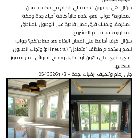
سؤال: هل توفرون خدمة جلي الرخام في مكة والمدن
المجاورة؟ جواب: نعم، نخدم حالياً كافة أحياء جدة ومكة
المكرمة، ونمتلك فرق عمل قادرة على الوصول للمناطق
المجاورة حسب حجم المشروع.
سؤال: كيف أحافظ على لمعان الرخام بعد مغادرتكم؟ جواب:
ننصح باستخدام منظف “متعادل” (pH neutral) وتجنب الصابون
الذي يحتوي على دهون أو الكلور، ومسح السوائل الملونة فور
انسكابها.
جلي رخام وتنظيف ارضيات بجدة – 0543626173