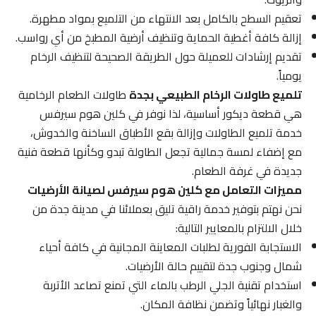
تعقيم السطح بالكامل بعد الانتهاء من التلميع بمواد مطهرة.
إزالة كافة أغطية الحماية وتنظيف أرضية المطبخ من أي رواسب.
تقديم إرشادات للعميلة حول الطريقة الصحيحة لتنظيف الرخام
يومياً.
تلميع طاولات الرخام الطبيعي بجدة
طاولات الطعام الرخامية
هي قطعة ديكور أساسية، لذا نوفر في كلين هوم سيرفس
خدمة تلميع الطاولات وإزالة بقع الأطباق الساخنة والخدوش،
مع إضفاء لمسة جمالية تجعل الطاولة تبدو وكأنها قطعة فنية
جديدة في غرفة الطعام.
مميزات التعامل مع كلين هوم سيرفس لصيانة الأرضيات
نحن نهتم بتوفير خدمة راقية تليق بعملائنا في مدينة جدة من
خلال الالتزام بالمعايير التالية:
الاستجابة الفورية لطلبات المعاينة المجانية في كافة أحياء
شمال وجنوب جدة لتقييم حالة الأرضيات.
استخدام تقنية الجلي الرطب بالماء التي تمنع تصاعد الأتربة
والغبار نهائياً وتضمن نظافة المكان.