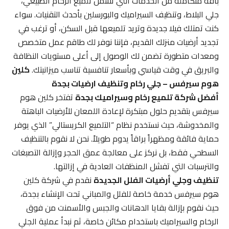
باقة متكاملة من الخدمات التي تشمل تلميع الرخام الطبيعي،
جلي البلاط، وتنظيف السيراميك والبورسلين بأحدث التقنيات. سواء
كنت تمتلك فيلا جديدة وتريد تلميعها قبل السكن، أو ترغب في
تجديد أرضيات منزلك القديم، فإننا نوفر لك طاقم عمل متخصص
ومعدات متطورة تضمن لك الوصول إلى أعلى مستويات النظافة
والبريق في وقت قياسي وبأسعار تنافسية تناسب ميزانيتك.
كلين
هوم سيرفس – جلي رخام وتنظيف ارضيات بجدة
أفضل شركة تلميع رخام وسيراميك بجدة
تفتخر كلين هوم
سيرفس بتقديم حلول مبتكرة لإعادة اللمعان للأرضيات الباهتة
والمخدوشة، حيث نستخدم نظام “التلميع الكريستالي” الذي يوفر
حماية فائقة ومظهراً براقاً يدوم طويلاً. نحن لا نقوم بالتنظيف
السطحي فقط، بل نركز على معالجة عمق الحجر وإزالة التصبغات
والترسبات التي تفشل المنظفات العادية في إزالتها.
تنظيف وجلي أرضيات الفلل الجديدة
نقدم في شركة كلين
هوم سيرفس خدمة خاصة للفلل والمباني تحت الإنشاء بجدة،
حيث نقوم بإزالة بقايا الدهانات والجبس والأسمنت من فوق
الرخام والسيراميك باستخدام مكائن خاصة، ثم نبدأ عملية الجلي