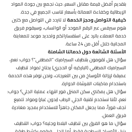
بتقديم أفضل قيمة مقابل السعر، حيث نجمع بين جودة المواد
الإيطالية وكفاءة العمالة بأسعار تناسب الجميع في جدة.
كيفية التواصل وحجز الخدمة
لا تتردد في التواصل مع كلين
هوم سيرفس عبر الرقم الموحد أو الواتساب، وسيقوم فريق
خدمة العملاء بالرد على استفساراتكم وتحديد موعد للمعاينة
المجانية خلال أقل من 24 ساعة.
الأسئلة الشائعة حول خدماتنا الشاملة
سؤال: هل تقومون بتنظيف السيراميك “المطفي”؟ جواب: نعم،
السيراميك المطفي (الباركيه أو الحجري) يحتاج لمواد تنظيف
عميقة لإزالة الأوساخ من بين التعرجات، ونحن نوفر هذه الخدمة
باستخدام ماكينات الفرشاة الدوارة.
سؤال: هل يمكنني سكن المنزل فور انتهاء عملية الجلي؟ جواب:
نعم، لأننا نستخدم تقنية الجلي الرطب (بدون غبار) ومواد تلميع
تجف فوراً، مما يجعل المكان جاهزاً للاستخدام بمجرد مغادرة
فريق العمل.
سؤال: ما هو الفرق بين تنظيف البلاط وجليه؟ جواب: التنظيف
يزيل الأوساخ السطحية فقط، أما الجلي فيقوم بكشط طبقة