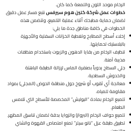
الرخام موحد اللون واللمعة كما كان.
خطوات عمل شركة كلين هوم سيرفس
نتبع مسار عمل دقيق
لضمان حماية مطبخك أثناء عملية التلميع، وتتضمن هذه
الخطوات في كافة مناطق جدة ما يلي:
إخلاء أسطح المطابخ وتغطية الخزانات السفلية والأجهزة
بالبلاستيك لحمايتها.
تنظيف الرخام من بقايا الدهون والزيوت باستخدام منظفات
مذيبة آمنة.
جلي السطح يدوياً بصنفرة الماس لإزالة الطبقة الباهتة
والخدوش السطحية.
معالجة أي ثقوب أو شروخ حول منطقة الحوض (المجلى) بمواد
مقاومة للمياه.
تلميع الرخام بمادة “البوليش” المخصصة للأسطح التي تلامس
الطعام.
تلميع حواف الرخام (البرواز) والزوايا بدقة لضمان تناسق المظهر.
تطبيق طبقة عزل “نانو سيلر” تمنع امتصاص القهوة والشاي
والزيوت.