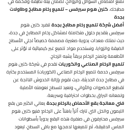
تمنع امتصاص السوائل والروائح، لضمان بيئة نظيفة وفخمة في
مطبخك.
كلين هوم سيرفس – تلميع رخام مطابخ وطاولات
بجدة
أفضل شركة تلميع رخام مطابخ بجدة
تنفرد كلين هوم
سيرفس بتقديم حلول متكاملة لمشاكل رخام المطابخ في جدة،
حيث نمتلك معدات يدوية صغيرة مصممة خصيصاً لجلي الأسطح
الضيقة والزوايا، ونستخدم مواد تلميع غير كيميائية لا تؤثر على
الأطعمة وتمنح الرخام بريقاً يشبه الزجاج.
تلميع الرخام الصناعي والكوريات
نقدم في شركة كلين هوم
سيرفس خدمة تلميع الرخام الصناعي (الكوريات) المستخدم بكثرة
في مطابخ جدة الحديثة، حيث نقوم بإزالة الخدوش الناتجة عن
تقطيع الخضروات والأواني، ونعيد للسطح نعومته الأصلية
ولمعانه البراق بخطوات احترافية وسريعة.
فني معالجة بقع الأحماض بالرخام بجدة
يعاني الكثير من بقع
الليمون والخل التي تترك أثراً باهتاً على الرخام؛ فنيو كلين هوم
سيرفس محترفون في صنفرة هذه البقع يدوياً بأسطوانات
الماس الدقيقة، ثم تلميعها لدمجها مع باقي السطح، ليعود