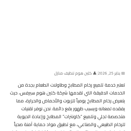
📅 يناير 25, 2026
|
👤 كلين هوم تنظيف منازل
تعتبر خدمة تلميع رخام المطابخ وطاولات الطعام بجدة من
الخدمات الدقيقة التي تقدمها شركة كلين هوم سيرفس، حيث
يتعرض رخام المطابخ يومياً للزيوت والأحماض والحرارة، مما
يفقده لمعانه ويسبب ظهور بقع دائمة. نحن نوفر تقنيات
متخصصة لجلي وتلميع “كاونترات” المطابخ وإعادة الحيوية
للرخام الطبيعي والصناعي، مع تطبيق مواد حماية آمنة صحياً