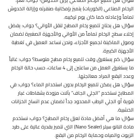
الرخام الصناعي (الكوريات) يتميز بإمكانية صنفرته وإزالة الخدوش
تماماً وإعادته كما كان يوم تركيبه.
سؤال: هل يحتاج تلميع رخام المطبخ لنقل الأواني؟ جواب: يفضل
إخلاء سطح الرخام تماماً من الأواني والأجهزة الصغيرة لضمان
وصول الماكينة لجميع الأجزاء، ونحن نساعد العميل في تغطية
الأجهزة الكبيرة.
سؤال: كم يستغرق وقت تلميع رخام مطبخ متوسط؟ جواب: غالباً
ما يستغرق العمل من ساعتين إلى 4 ساعات، حسب حالة الرخام
وعدد البقع المراد معالجتها.
سؤال: هل يمكن تلميع الرخام بدون استخدام الماء؟ جواب: في
المطابخ نستخدم “الجلي الجاف” بآلات مزودة بشفاطات غبار
قوية أو الجلي الرطب المحدود جداً لضمان عدم اتساخ الخزانات
الخشبية.
سؤال: ما هي أفضل مادة لعزل رخام المطبخ؟ جواب: نستخدم
مادة النانو سيلر (Nano Sealer) التي تتميز بقدرة عالية على طرد
الزيوت والمياه وحماية الرخام من البقع.