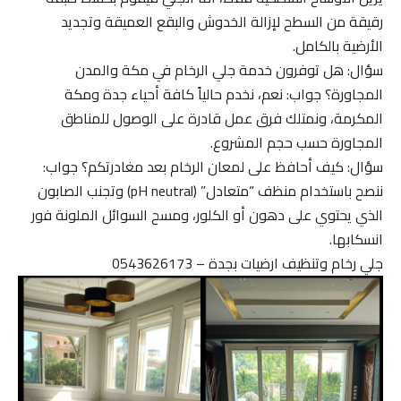
رقيقة من السطح لإزالة الخدوش والبقع العميقة وتجديد
الأرضية بالكامل.
سؤال: هل توفرون خدمة جلي الرخام في مكة والمدن
المجاورة؟ جواب: نعم، نخدم حالياً كافة أحياء جدة ومكة
المكرمة، ونمتلك فرق عمل قادرة على الوصول للمناطق
المجاورة حسب حجم المشروع.
سؤال: كيف أحافظ على لمعان الرخام بعد مغادرتكم؟ جواب:
ننصح باستخدام منظف “متعادل” (pH neutral) وتجنب الصابون
الذي يحتوي على دهون أو الكلور، ومسح السوائل الملونة فور
انسكابها.
جلي رخام وتنظيف ارضيات بجدة – 0543626173