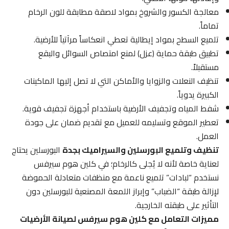
معالجة الكسور والشروخ بمواد لاصقة مطابقة للون الرخام
تماماً.
تلميع السطح بمواد إيطالية تعطي انعكاساً مرآتياً للأرضية.
تطبيق طبقة حماية (عزل) لمنع امتصاص السوائل والبقع
مستقبلاً.
تنظيف النعلات والزوايا والأماكن التي لا تصل إليها الماكينات
الكبيرة يدوياً.
شفط المياه وتجفيف الأرضية باستخدام أجهزة تجفيف قوية.
تعطير الموقع وتسليمه للعميل مع تقديم ضمان على جودة
العمل.
تنظيف وتلميع البورسلين والسيراميك بجدة
البورسلين يحتاج
لعناية خاصة لأنه لا يُجلى كالرخام؛ في كلين هوم سيرفس
نستخدم “لبادات” تلميع ناعمة مع منظفات متعادلة الحموضة
لإزالة طبقة “الضباب” وإبراز اللمعة المصنعية للبورسلين دون
التأثير على طبقته الخارجية.
مميزات التعامل مع كلين هوم سيرفس لصيانة الأرضيات