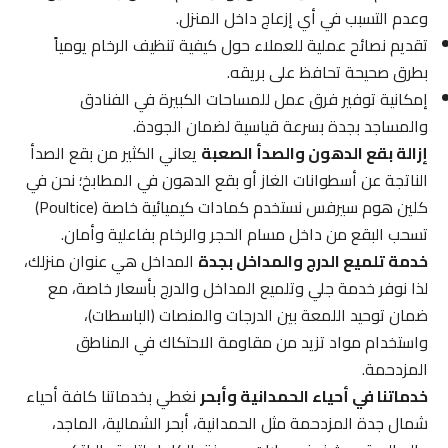
وعدم التسبب في أي إزعاج داخل المنزل.
تقديم نصائح عملية للعملاء حول كيفية تنظيف الرخام يومياً
بطرق صحيحة تحافظ على بريقه.
إمكانية توفير فرق عمل للمساحات الكبيرة في الفنادق
والمساجد بجدة بسرعة قياسية لضمان الجودة.
إزالة بقع الدهون والصدأ الصعبة
يعاني الكثير من بقع الصدأ
الناتجة عن أسطوانات الغاز أو بقع الدهون في المطابخ؛ نحن في
كلين هوم سيرفس نستخدم كمادات كيميائية خاصة (Poultice)
تسحب البقع من داخل مسام الحجر والرخام بفاعلية وأمان.
خدمة تلميع الدرج والمداخل بجدة
المداخل هي عنوان منزلك،
لذا نوفر خدمة جلي وتلميع المداخل والدرج بأسعار خاصة، مع
ضمان توحيد اللمعة بين الدرجات والمنصات (الباسطات)،
واستخدام مواد تزيد من مقاومة الاحتكاك في المناطق
المزدحمة.
خدماتنا في أحياء الحمدانية وأبحر
نغطي بخدماتنا كافة أحياء
شمال جدة المزدحمة مثل الحمدانية، أبحر الشمالية، الماجد،