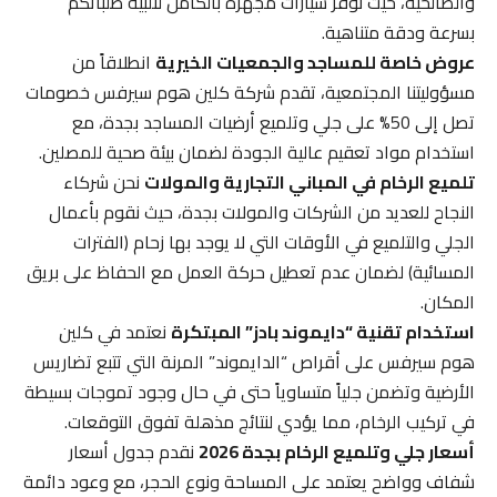
والصالحية، حيث نوفر سيارات مجهزة بالكامل لتلبية طلباتكم
بسرعة ودقة متناهية.
عروض خاصة للمساجد والجمعيات الخيرية
انطلاقاً من
مسؤوليتنا المجتمعية، تقدم شركة كلين هوم سيرفس خصومات
تصل إلى 50% على جلي وتلميع أرضيات المساجد بجدة، مع
استخدام مواد تعقيم عالية الجودة لضمان بيئة صحية للمصلين.
تلميع الرخام في المباني التجارية والمولات
نحن شركاء
النجاح للعديد من الشركات والمولات بجدة، حيث نقوم بأعمال
الجلي والتلميع في الأوقات التي لا يوجد بها زحام (الفترات
المسائية) لضمان عدم تعطيل حركة العمل مع الحفاظ على بريق
المكان.
استخدام تقنية “دايموند بادز” المبتكرة
نعتمد في كلين
هوم سيرفس على أقراص “الدايموند” المرنة التي تتبع تضاريس
الأرضية وتضمن جلياً متساوياً حتى في حال وجود تموجات بسيطة
في تركيب الرخام، مما يؤدي لنتائج مذهلة تفوق التوقعات.
أسعار جلي وتلميع الرخام بجدة 2026
نقدم جدول أسعار
شفاف وواضح يعتمد على المساحة ونوع الحجر، مع وعود دائمة