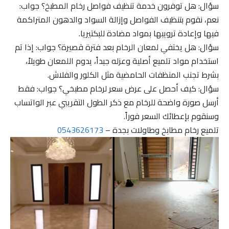
سؤال: هل توفرون خدمة تنظيف فواصل رخام المطبخ؟ جواب:
نعم، نقوم بتنظيف الفواصل وإزالة السواد والدهون المتراكمة
فيها وإعادة ترويبها بمواد مضادة للبكتيريا.
سؤال: هل يختفي لمعان الرخام بعد فترة قصيرة؟ جواب: إذا تم
استخدام مواد تلميع أصلية وعزله جيداً، يدوم اللمعان طويلاً،
بشرط تجنب المنظفات الحامضية مثل الكلور والفلاش.
سؤال: كيف أحصل على عرض سعر لرخام مطبخي؟ جواب: فقط
أرسل صورة واضحة للرخام مع ذكر الطول التقريبي عبر الواتساب
وسنقوم بإعطائك السعر فوراً.
تلميع رخام مطابخ وطاولات بجدة –
0543626173