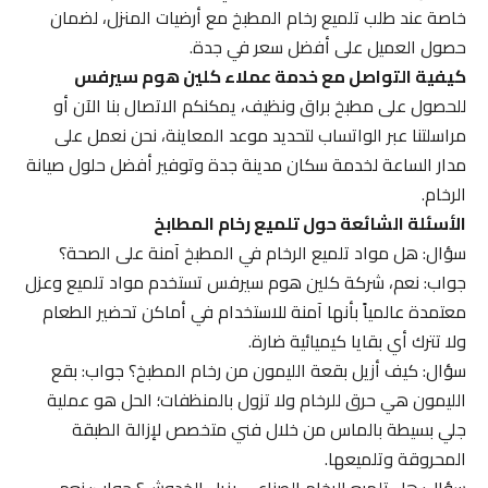
خاصة عند طلب تلميع رخام المطبخ مع أرضيات المنزل، لضمان
حصول العميل على أفضل سعر في جدة.
كيفية التواصل مع خدمة عملاء كلين هوم سيرفس
للحصول على مطبخ براق ونظيف، يمكنكم الاتصال بنا الآن أو
مراسلتنا عبر الواتساب لتحديد موعد المعاينة، نحن نعمل على
مدار الساعة لخدمة سكان مدينة جدة وتوفير أفضل حلول صيانة
الرخام.
الأسئلة الشائعة حول تلميع رخام المطابخ
سؤال: هل مواد تلميع الرخام في المطبخ آمنة على الصحة؟
جواب: نعم، شركة كلين هوم سيرفس تستخدم مواد تلميع وعزل
معتمدة عالمياً بأنها آمنة للاستخدام في أماكن تحضير الطعام
ولا تترك أي بقايا كيميائية ضارة.
سؤال: كيف أزيل بقعة الليمون من رخام المطبخ؟ جواب: بقع
الليمون هي حرق للرخام ولا تزول بالمنظفات؛ الحل هو عملية
جلي بسيطة بالماس من خلال فني متخصص لإزالة الطبقة
المحروقة وتلميعها.
سؤال: هل تلميع الرخام الصناعي يزيل الخدوش؟ جواب: نعم،