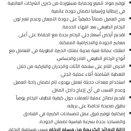
توفير مواد تلميع وحماية مستوردة من كبرى الشركات العالمية
في إيطاليا وإسبانيا لضمان جودة عالمية.
منح العميل ضماناً حقيقياً على جودة اللمعان وعدم تغير لون
الرخام الطبيعي بعد انتهاء الخدمة.
تقديم أرخص أسعار جلي الرخام بجدة مع الحفاظ على أعلى
معايير الجودة والاحترافية الممكنة.
امتلاك عمالة فنية مدربة تمتلك الخبرة الطويلة في التعامل مع
أنواع الرخام الطبيعي النادر والحساس.
الحرص التام على سلامة الأثاث والجدران والباركيه من خلال
التغطية الشاملة أثناء عملية الجلي.
استخدام معدات حديثة تعمل بهدوء تام لضمان راحة العميل
وعدم التسبب في أي إزعاج داخل المنزل.
تقديم نصائح عملية للعملاء حول كيفية تنظيف الرخام يومياً
بطرق صحيحة تحافظ على بريقه.
إمكانية توفير فرق عمل للمساحات الكبيرة في الفنادق
والمساجد بجدة بسرعة قياسية لضمان الجودة.
إزالة الروائح الكريهة من مسام الرخام
بسبب مسامية الرخام،