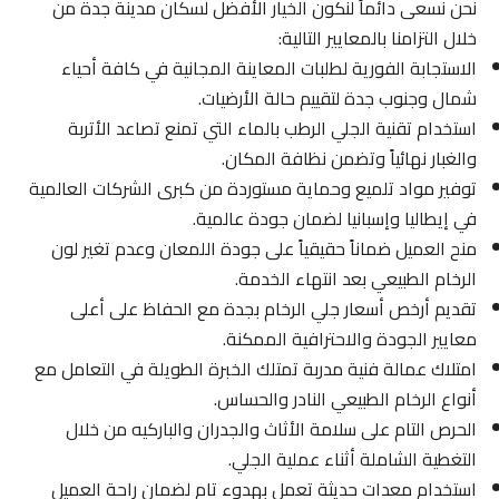
نحن نسعى دائماً لنكون الخيار الأفضل لسكان مدينة جدة من
خلال التزامنا بالمعايير التالية:
الاستجابة الفورية لطلبات المعاينة المجانية في كافة أحياء
شمال وجنوب جدة لتقييم حالة الأرضيات.
استخدام تقنية الجلي الرطب بالماء التي تمنع تصاعد الأتربة
والغبار نهائياً وتضمن نظافة المكان.
توفير مواد تلميع وحماية مستوردة من كبرى الشركات العالمية
في إيطاليا وإسبانيا لضمان جودة عالمية.
منح العميل ضماناً حقيقياً على جودة اللمعان وعدم تغير لون
الرخام الطبيعي بعد انتهاء الخدمة.
تقديم أرخص أسعار جلي الرخام بجدة مع الحفاظ على أعلى
معايير الجودة والاحترافية الممكنة.
امتلاك عمالة فنية مدربة تمتلك الخبرة الطويلة في التعامل مع
أنواع الرخام الطبيعي النادر والحساس.
الحرص التام على سلامة الأثاث والجدران والباركيه من خلال
التغطية الشاملة أثناء عملية الجلي.
استخدام معدات حديثة تعمل بهدوء تام لضمان راحة العميل