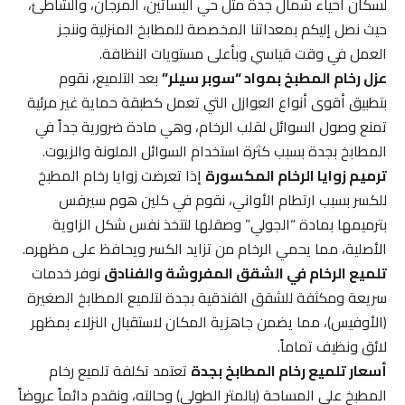
لسكان أحياء شمال جدة مثل حي البساتين، المرجان، والشاطئ،
حيث نصل إليكم بمعداتنا المخصصة للمطابخ المنزلية وننجز
العمل في وقت قياسي وبأعلى مستويات النظافة.
عزل رخام المطبخ بمواد “سوبر سيلر”
بعد التلميع، نقوم
بتطبيق أقوى أنواع العوازل التي تعمل كطبقة حماية غير مرئية
تمنع وصول السوائل لقلب الرخام، وهي مادة ضرورية جداً في
المطابخ بجدة بسبب كثرة استخدام السوائل الملونة والزيوت.
ترميم زوايا الرخام المكسورة
إذا تعرضت زوايا رخام المطبخ
للكسر بسبب ارتطام الأواني، نقوم في كلين هوم سيرفس
بترميمها بمادة “الجولي” وصقلها لتتخذ نفس شكل الزاوية
الأصلية، مما يحمي الرخام من تزايد الكسر ويحافظ على مظهره.
تلميع الرخام في الشقق المفروشة والفنادق
نوفر خدمات
سريعة ومكثفة للشقق الفندقية بجدة لتلميع المطابخ الصغيرة
(الأوفيس)، مما يضمن جاهزية المكان لاستقبال النزلاء بمظهر
لائق ونظيف تماماً.
أسعار تلميع رخام المطابخ بجدة
تعتمد تكلفة تلميع رخام
المطبخ على المساحة (بالمتر الطولي) وحالته، ونقدم دائماً عروضاً