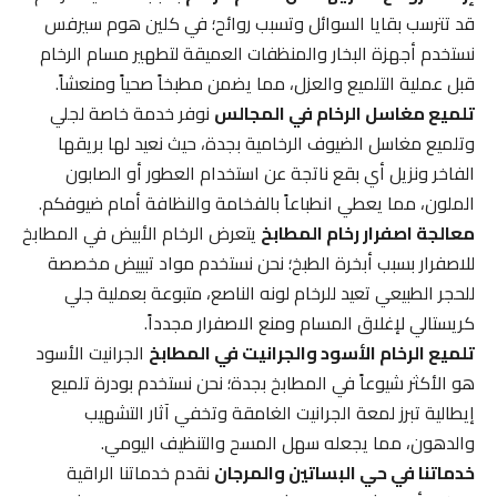
قد تترسب بقايا السوائل وتسبب روائح؛ في كلين هوم سيرفس
نستخدم أجهزة البخار والمنظفات العميقة لتطهير مسام الرخام
قبل عملية التلميع والعزل، مما يضمن مطبخاً صحياً ومنعشاً.
تلميع مغاسل الرخام في المجالس
نوفر خدمة خاصة لجلي
وتلميع مغاسل الضيوف الرخامية بجدة، حيث نعيد لها بريقها
الفاخر ونزيل أي بقع ناتجة عن استخدام العطور أو الصابون
الملون، مما يعطي انطباعاً بالفخامة والنظافة أمام ضيوفكم.
معالجة اصفرار رخام المطابخ
يتعرض الرخام الأبيض في المطابخ
للاصفرار بسبب أبخرة الطبخ؛ نحن نستخدم مواد تبييض مخصصة
للحجر الطبيعي تعيد للرخام لونه الناصع، متبوعة بعملية جلي
كريستالي لإغلاق المسام ومنع الاصفرار مجدداً.
تلميع الرخام الأسود والجرانيت في المطابخ
الجرانيت الأسود
هو الأكثر شيوعاً في المطابخ بجدة؛ نحن نستخدم بودرة تلميع
إيطالية تبرز لمعة الجرانيت الغامقة وتخفي آثار التشهيب
والدهون، مما يجعله سهل المسح والتنظيف اليومي.
خدماتنا في حي البساتين والمرجان
نقدم خدماتنا الراقية