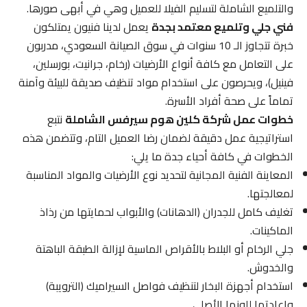
والتلميع الشاملة لتسليم الفيلا للعميل وهي في أبهى صورها.
فني جلي وتلميع معتمد بجدة
يعمل لدينا فنيون يمتلكون
خبرة تتجاوز الـ 10 سنوات في سوق الصيانة السعودي، مدربون
على التعامل مع كافة أنواع الأرضيات (رخام، جرانيت، بورسلين،
فينيل)، ويحرصون على استخدام مواد تنظيف صديقة للبيئة وآمنة
تماماً على صحة أفراد الأسرة.
خطوات عمل شركة كلين هوم سيرفس الشاملة
نتبع
استراتيجية عمل دقيقة لضمان رضا العميل التام، وتتضمن هذه
الخطوات في كافة أحياء جدة ما يلي:
المعاينة الفنية المجانية لتحديد نوع الأرضيات والمواد المناسبة
لمعالجتها.
تغليف كامل للجدران (الدهانات) والأبواب لحمايتها من رذاذ
الماكينات.
جلي الرخام أو البلاط بالأقراص الماسية لإزالة الطبقة الباهتة
والخدوش.
استخدام أجهزة البخار لتنظيف فواصل السيراميك (الترويبة)
وإعادتها للونها الأصلي.