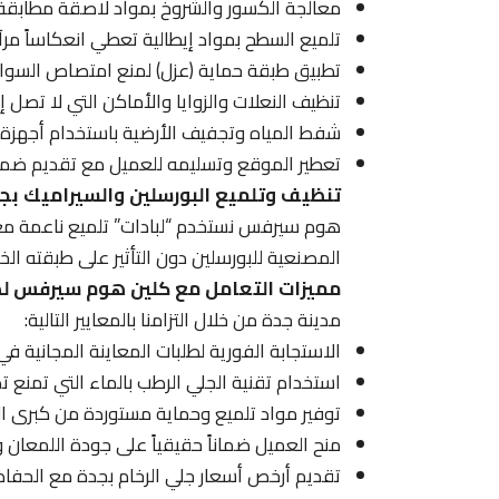
معالجة الكسور والشروخ بمواد لاصقة مطابقة لل
تلميع السطح بمواد إيطالية تعطي انعكاساً مرآتيا
تطبيق طبقة حماية (عزل) لمنع امتصاص السوائل
تنظيف النعلات والزوايا والأماكن التي لا تصل إليه
شفط المياه وتجفيف الأرضية باستخدام أجهزة
تعطير الموقع وتسليمه للعميل مع تقديم ضما
تنظيف وتلميع البورسلين والسيراميك بج
هوم سيرفس نستخدم “لبادات” تلميع ناعمة مع م
المصنعية للبورسلين دون التأثير على طبقته الخا
مميزات التعامل مع كلين هوم سيرفس لص
مدينة جدة من خلال التزامنا بالمعايير التالية:
الاستجابة الفورية لطلبات المعاينة المجانية ف
استخدام تقنية الجلي الرطب بالماء التي تمنع تص
توفير مواد تلميع وحماية مستوردة من كبرى الش
منح العميل ضماناً حقيقياً على جودة اللمعان و
تقديم أرخص أسعار جلي الرخام بجدة مع الحفاظ 