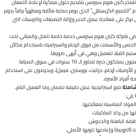
فتخر كلين هوم سيرفس بتقديم حلول مبتكرة لإعادة اللمعان
“التلميع الكريستالي” الذي يوفر حماية فائقة ومظهراً براقاً يدوم
 نركز على معالجة عمق الحجر وإزالة التصبغات والترسبات التي
ي شركة كلين هوم سيرفس خدمة خاصة للفلل والمباني تحت
ت والجبس والأسمنت من فوق الرخام والسيراميك باستخدام مكائن
لتسليم الفيلا للعميل وهي في أبهى صورها.
يعمل لدينا فنيون يمتلكون خبرة تتجاوز الـ 10 سنوات في سوق الصيانة
لأرضيات (رخام، جرانيت، بورسلين، فينيل)، ويحرصون على استخدام
ة أفراد الأسرة.
املة
نتبع استراتيجية عمل دقيقة لضمان رضا العميل التام،
يلي:
المواد المناسبة لمعالجتها.
ها من رذاذ الماكينات.
الطبقة الباهتة والخدوش.
الترويبة) وإعادتها للونها الأصلي.