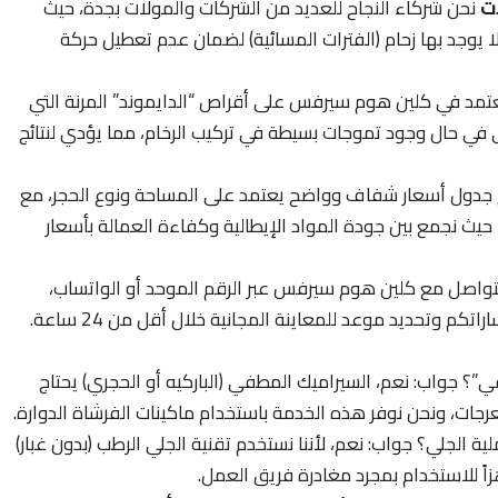
ات
نحن شركاء النجاح للعديد من الشركات والمولات بجدة، حيث
ا يوجد بها زحام (الفترات المسائية) لضمان عدم تعطيل حركة
تمد في كلين هوم سيرفس على أقراص “الدايموند” المرنة التي
ى في حال وجود تموجات بسيطة في تركيب الرخام، مما يؤدي لنتائج
جدول أسعار شفاف وواضح يعتمد على المساحة ونوع الحجر، مع
يث نجمع بين جودة المواد الإيطالية وكفاءة العمالة بأسعار
لتواصل مع كلين هوم سيرفس عبر الرقم الموحد أو الواتساب،
م وتحديد موعد للمعاينة المجانية خلال أقل من 24 ساعة.
 جواب: نعم، السيراميك المطفي (الباركيه أو الحجري) يحتاج
عرجات، ونحن نوفر هذه الخدمة باستخدام ماكينات الفرشاة الدوارة.
الجلي؟ جواب: نعم، لأننا نستخدم تقنية الجلي الرطب (بدون غبار)
اً للاستخدام بمجرد مغادرة فريق العمل.