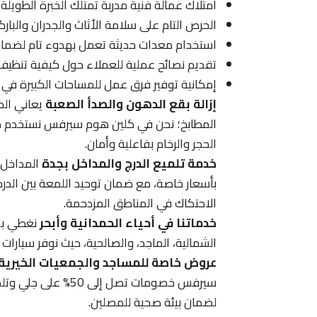
امتلاك عمالة فنية مدربة تمتلك الخبرة الطويلة
الحرص التام على سلامة الأثاث والجدران والبارك
استخدام معدات حديثة تعمل بهدوء تام لضمان 
تقديم نصائح عملية للعملاء حول كيفية تنظيف 
إمكانية توفير فرق عمل للمساحات الكبيرة في 
إزالة بقع الدهون والصدأ الصعبة
يعاني الك
الحجر والرخام بفاعلية وأمان.
خدمة تلميع الدرج والمداخل بجدة
المداخل ه
بأسعار خاصة، مع ضمان توحيد اللمعة بين الدر
الاحتكاك في المناطق المزدحمة.
خدماتنا في أحياء الحمدانية وأبحر
نغطي بخد
الشمالية، الماجد، والصالحية، حيث نوفر سيارات
عروض خاصة للمساجد والجمعيات الخيرية
سيرفس خصومات تصل إ
لضمان بيئة صحية للمصلين.