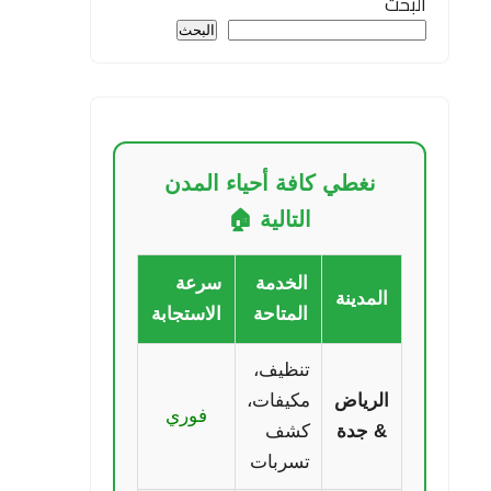
البحث
البحث
نغطي كافة أحياء المدن
التالية 🏠
الخدمة
سرعة
المدينة
المتاحة
الاستجابة
تنظيف،
الرياض
مكيفات،
فوري
& جدة
كشف
تسربات