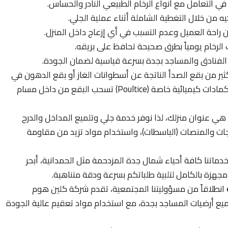
 في التعامل مع أنواع الرخام الطبيعي النادر والحساس.
يه من خلال التغطية الشاملة أثناء عملية الجلي.
راحة العميل وعدم التسبب في أي إزعاج داخل المنزل.
الرخام يومياً بطرق صحيحة تحافظ على بريقه.
الفنادق والمساجد بجدة بسرعة قياسية لضمان الجودة.
ثير من بقع الصدأ الناتجة عن أسطوانات الغاز أو بقع الدهون في
المطابخ؛ نحن في كلين هوم سيرفس نستخدم كمادات كيميائية خاصة (Poultice) تسحب البقع من داخل مسام
ي عنوان منزلك، لذا نوفر خدمة جلي وتلميع المداخل والدرج
جات والمنصات (الباسطات)، واستخدام مواد تزيد من مقاومة
ماتنا كافة أحياء شمال جدة المزدحمة مثل الحمدانية، أبحر
 مجهزة بالكامل لتلبية طلباتكم بسرعة ودقة متناهية.
انطلاقاً من مسؤوليتنا المجتمعية، تقدم شركة كلين هوم
لى 50% على جلي وتلميع أرضيات المساجد بجدة، مع استخدام مواد تعقيم عالية الجودة