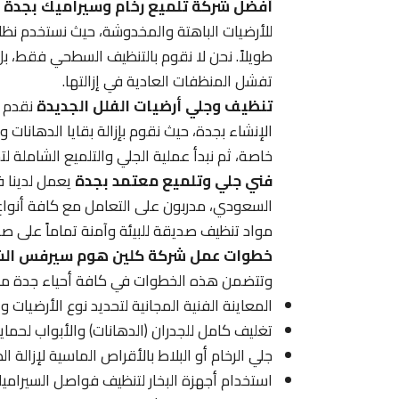
أفضل شركة تلميع رخام وسيراميك بجدة
ت
للأرضيات الباهتة والمخدوشة، حيث نستخدم نظام 
طويلاً. نحن لا نقوم بالتنظيف السطحي فقط، بل
تفشل المنظفات العادية في إزالتها.
تنظيف وجلي أرضيات الفلل الجديدة
نقدم ف
الإنشاء بجدة، حيث نقوم بإزالة بقايا الدهانا
خاصة، ثم نبدأ عملية الجلي والتلميع الشاملة 
فني جلي وتلميع معتمد بجدة
السعودي، مدربون على التعامل مع كافة أنواع ا
مواد تنظيف صديقة للبيئة وآمنة تماماً على صح
خطوات عمل شركة كلين هوم سيرفس الش
وتتضمن هذه الخطوات في كافة أحياء جدة ما 
المعاينة الفنية المجانية لتحديد نوع الأرضيات و
تغليف كامل للجدران (الدهانات) والأبواب لحمايت
جلي الرخام أو البلاط بالأقراص الماسية لإزالة 
استخدام أجهزة البخار لتنظيف فواصل السيراميك (