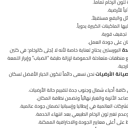
ون الرخام تماماً.
ً للأرضية.
 والبقع مستقبلاً.
ا الماكينات الكبيرة يدوياً.
 تجفيف قوية.
ن على جودة العمل.
دة
البورسلين يحتاج لعناية خاصة لأنه لا يُجلى كالرخام؛ في كلين
نظفات متعادلة الحموضة لإزالة طبقة “الضباب” وإبراز اللمعة
رجية.
يانة الأرضيات
نحن نسعى دائماً لنكون الخيار الأفضل لسكان
ي كافة أحياء شمال وجنوب جدة لتقييم حالة الأرضيات.
اعد الأتربة والغبار نهائياً وتضمن نظافة المكان.
ركات العالمية في إيطاليا وإسبانيا لضمان جودة عالمية.
عدم تغير لون الرخام الطبيعي بعد انتهاء الخدمة.
على أعلى معايير الجودة والاحترافية الممكنة.