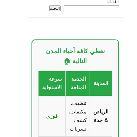
البحث
البحث
نغطي كافة أحياء المدن
التالية 🏠
الخدمة
سرعة
المدينة
المتاحة
الاستجابة
تنظيف،
الرياض
مكيفات،
فوري
& جدة
كشف
تسربات