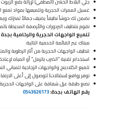
جلي البلاط الخشن (المطفي) لإزالة بقع الزيوت 
غسيل الممرات الحجرية وتلميعها بمواد تمنع ا
نضمن لك حوشاً نظيفاً يضيف جمالاً لمنزلك ويمنع
نقوم بتنظيف البردورات والأرصفة المحيطة بالمنز
تلميع الواجهات الحجرية والرخامية بجدة 
مبناك عبر القائمة الخدمية التالية:
تنظيف الواجهات الحجرية من أثار الرطوبة والمل
استخدام تقنية “الضرب بالرمل” أو المياه لإعادة 
تلميع الكلادينج والواجهات الزجاجية للمباني الت
نوفر روافع (سقالات) للوصول إلى أعلى الارتفاع
نضع طبقة عزل شفافة على الواجهات الحجرية ل
رقم الهاتف بجدة:
0543626173