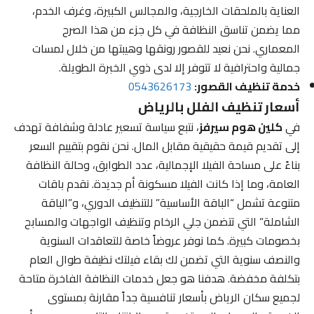
العناية بالملحقات الخارجية، والمجالس الكبيرة، وغرف الخدم،
مما يضمن تناسق النظافة في كل جزء من هذا الصرح
المعماري. نحن نعيد للقصور رونقها وهيبتها من خلال لمسات
جمالية واحترافية لا تتوفر إلا لدى ذوي الخبرة الطويلة.
خدمة تنظيف القصور:
0543626173
أسعار تنظيف الفلل بالرياض
في
كلين هوم سيرفز
، نتبع سياسة تسعير عادلة وشفافة تهدف
إلى تقديم قيمة حقيقية مقابل المال. نحن نقوم بتقييم السعر
بناءً على مساحة الفيلا الإجمالية، عدد الطوابق، وحالة النظافة
العامة، وما إذا كانت الفيلا مسكونة أم جديدة. نقدم باقات
متنوعة تشمل “الباقة الأساسية” للتنظيف الدوري، و”الباقة
الشاملة” التي تتضمن جلي الرخام وتنظيف الواجهات والمسابح
بخصومات كبيرة. كما نوفر عروضاً خاصة للتعاقدات السنوية
والنصف سنوية التي تضمن لك بقاء فيلتك نظيفة طوال العام
بتكلفة مخفضة. هدفنا هو جعل خدمات النظافة الفاخرة متاحة
لجميع سكان الرياض بأسعار تنافسية جداً مقارنة بمستوى