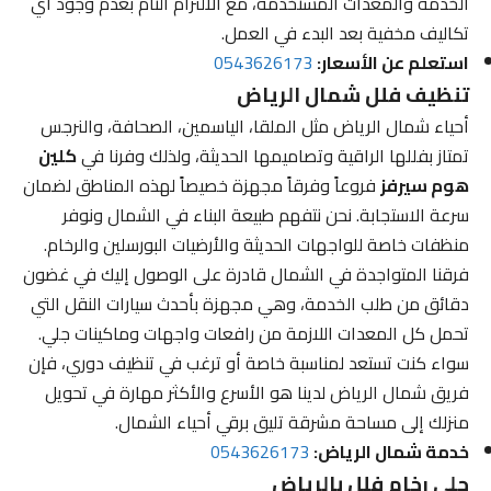
الخدمة والمعدات المستخدمة، مع الالتزام التام بعدم وجود أي
تكاليف مخفية بعد البدء في العمل.
استعلم عن الأسعار:
0543626173
تنظيف فلل شمال الرياض
أحياء شمال الرياض مثل الملقا، الياسمين، الصحافة، والنرجس
تمتاز بفللها الراقية وتصاميمها الحديثة، ولذلك وفرنا في
كلين
هوم سيرفز
فروعاً وفرقاً مجهزة خصيصاً لهذه المناطق لضمان
سرعة الاستجابة. نحن نتفهم طبيعة البناء في الشمال ونوفر
منظفات خاصة للواجهات الحديثة والأرضيات البورسلين والرخام.
فرقنا المتواجدة في الشمال قادرة على الوصول إليك في غضون
دقائق من طلب الخدمة، وهي مجهزة بأحدث سيارات النقل التي
تحمل كل المعدات اللازمة من رافعات واجهات وماكينات جلي.
سواء كنت تستعد لمناسبة خاصة أو ترغب في تنظيف دوري، فإن
فريق شمال الرياض لدينا هو الأسرع والأكثر مهارة في تحويل
منزلك إلى مساحة مشرقة تليق برقي أحياء الشمال.
خدمة شمال الرياض:
0543626173
جلي رخام فلل بالرياض