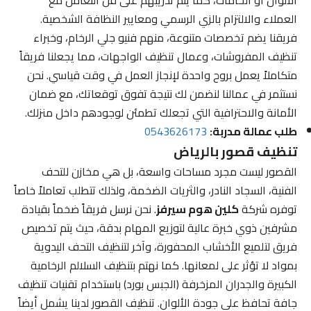
العملاء والالتزام بالزي الرسمي ومعايير النظافة الشخصية.
فريقنا يضم تخصصات متنوعة، منهم فنيو جلي الرخام، وخبراء
تنظيف المفروشات، وعمال تنظيف الواجهات، مما يجعلنا فريقاً
متكاملاً يعمل بروح واحدة لإنجاز العمل في وقت قياسي. نحن
نستثمر في عمالنا لنضمن لك نتيجة تفوق توقعاتك، مع ضمان
الأمانة والاحترافية التي تجعلك تطمئن لوجودهم داخل منزلك.
طلب عمالة مدربة:
0543626173
تنظيف قصور بالرياض
القصور ليست مجرد مساحات واسعة، بل هي مخازن للتحف
الفنية، السجاد النادر، والثريات الضخمة، ولذلك تتطلب تعاملاً خاصاً
توفره شركة
كلين هوم سيرفز
. نحن نرسل فريقاً ضخماً بقيادة
مشرفين ذوي خبرة عالية لتوزيع المهام بدقة، حيث يتم تخصيص
فريق لتلميع الأخشاب المحفورة، وآخر لتنظيف التحف اليدوية
بمواد لا تؤثر على لمعانها. كما نهتم بتنظيف السلالم الرخامية
الكبيرة والجدران المزخرفة (الجبس بورد) باستخدام تقنيات تنظيف
جافة تحافظ على جودة الألوان. تنظيف القصور لدينا يشمل أيضاً