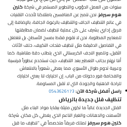
سنوات من العمل الدؤوب والتطوير المستمر في شركة
كلين
هوم سيرفز
. نحن نتميز عن المنافسين بامتلاكنا لأحدث التقنيات
في عالم التنظيف الجاف والتنظيف بالرغوة الجافة، بالإضافة إلى
فريق إداري يشرف على كل عملية تنظيف لضمان مطابقتها
للمعايير المطلوبة. نحن لا نقوم فقط بمسح الأسطح، بل نتغلغل
في التفاصيل الدقيقة مثل تنظيف فتحات التكييف، خلف الأثاث
الثقيل، وتلميع النجف الكريستالي الذي يتطلب دقة متناهية. كما
أننا نهتم بجانب التعطير بعد التنظيف، حيث نستخدم عطوراً فرنسية
وعربية تدوم طوال الأسبوع، مما يعطي شعوراً بالانتعاش
والفخامة فور دخولك من الباب. إن اختيارك لنا يعني اختيارك
للراحة الذهنية والجودة التي لا تقبل المساومة.
راسل أفضل شركة الآن:
0543626173
تنظيف فلل جديدة بالرياض
الفلل الجديدة غالباً ما تكون مليئة ببقايا مواد البناء مثل
الأسمنت والدهانات والغبار الناعم الذي يغطي كل مكان. شركة
كلين هوم سيرفز
تمتلك فريقاً متخصصاً في “تنظيف ما قبل