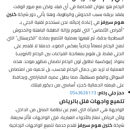
الرخام هو عنوان الفخامة في أي فيلا، ولكن مع مرور الوقت
يفقد بريقه بسبب الخدوش والرطوبة، وهنا يأتي دور شركة
كلين
هوم سيرفز
في إعادة إحيائه. نحن نستخدم تقنية الجلي بـ
“أقراص الألماس” التي تقوم بإزالة الطبقة الباهتة والخدوش
السطحية بدقة، ثم نتبعها بعملية التلميع بمادة “الكريستال” التي
تمنح الرخام لمعاناً زجاجياً يعكس الضوء. خدمتنا لا تقتصر على
الجلي فقط، بل نقوم بمعالجة الفراغات بين الرخام (الترويب)
بمواد إيبوكسية تطابق لون الرخام لضمان مظهر موحد. هذه
العملية لا تزيد من جمال الرخام فحسب، بل تحميه من امتصاص
السوائل والبقع مستقبلاً، مما يطيل عمره الافتراضي ويحافظ
على قيمته الجمالية كجزء أساسي من ديكور فيلتك.
حجز جلي رخام:
0543626173
تلميع واجهات فلل بالرياض
الواجهة هي المرآة التي تعبر عن نظافة المنزل من الداخل،
ولأن الرياض تمتاز بالأجواء الغبارية، فإن الواجهات تتأثر سريعة.
شركة
كلين هوم سيرفز
تقدم خدمة تلميع الواجهات الزجاجية