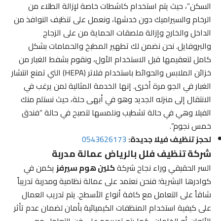
السكن”، حيث يتم استخدام كاشطات خاصة لإزالة الطلاء من
الرخام والسيراميك دون خدشها، ونعمل على تنظيف النوافذ من
الداخل والخارج وإزالة ملصقات الحماية من على الزجاج
والبروفايل. نحن نضمن لك تطهير المطبخ والحمامات بشكل
كامل لتعقيمها قبل الاستخدام الأول، ونقوم بشفط الغبار من
خزائن الملابس والحوائط باستخدام فلاتر (HEPA) التي تمنع انتشار
الغبار في الجو مرة أخرى. إنها الخدمة المثالية لمن يرغب في
الانتقال إلى منزله الجديد وهو في أبهى حلة، حيث نستلم منك
الفيلا وهي في حالة تشطيب ونلمسها لتصبح في حالة “فندق
خمس نجوم”.
لحجز تنظيف فيلا جديدة:
0543626173
شركة تنظيف فلل بالرياض عمالة مدربة
السر الحقيقي وراء نجاح شركة
كلين هوم سيرفز
يكمن في
كوادرها البشرية؛ فنحن نعتمد على عمالة نظامية ومدربة تدريباً
شاقاً على التعامل مع كافة أنواع الأسطح. يتم تدريب العمال
على كيفية استخدام المنظفات الكيميائية بأمان لضمان عدم تأثر
الألوان أو الخامات، كما يتم تدريبهم على فن التعامل مع