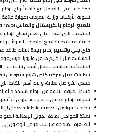
أفضل شركة جلي رخام بجدة
تعتبر كلين هوم
خبرة طويلة في التعامل مع كافة أنواع الرخام
تسوية الأرضيات وإزالة التعرجات بمهارة فائقة 
تلميع الرخام بالكريستال والماس
نعتمد في
المتعددة التي تعمل على تنعيم سطح الرخام لدر
طبقة حماية صلبة تمنع امتصاص السوائل وتمنح ال
فني جلي وتلميع رخام بجدة
نمتلك طاقم عمل 
الحساسة مثل الكريم مارفل والروزا، حيث يقوم ا
الكيميائية المناسبة لضمان أفضل نتيجة دون الت
خطوات عمل شركة كلين هوم سيرفس
نتب
فحص الفواصل بعناية، وإليك أهم النقاط التي نر
كشط الطبقة التالفة من الرخام باستخدام أقراص 
تسوية الرخام لضمان عدم وجود فروق أو “سنون”
تنظيف الفواصل العرضية والطولية بعمق لإزالة 
تعبئة الفواصل بمادة الجولي الإيطالية المتواف
الصنفرة المتدرجة عبر ست مراحل للوصول إلى م