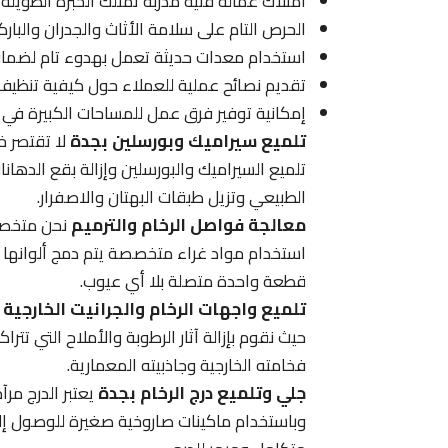
امتلاك عمالة فنية مدربة تمتلك الخبرة الطويلة
الحرص التام على سلامة الأثاث والجدران والبارك
استخدام معدات حديثة تعمل بهدوء تام لضمان 
تقديم نصائح عملية للعملاء حول كيفية تنظيف 
إمكانية توفير فرق عمل للمساحات الكبيرة في 
تلميع سيراميك وبورسلين بجدة
لا تقتصر خ
تلميع السيراميك والبورسلين وإزالة بقع الدها
الطبيعي وتزيل طبقات البهتان والاصفرار.
معالجة فواصل الرخام والترميم
نحن متخصصو
استخدام مواد غراء متخصصة يتم دمج ألوانها 
قطعة واحدة متصلة بلا أي عيوب.
تلميع واجهات الرخام والجرانيت الخارجية
ن
حيث نقوم بإزالة آثار الرطوبة والأملاح التي تتر
فخامته الخارجية وجاذبيته المعمارية.
جلي وتلميع درج الرخام بجدة
يعتبر الدرج مرآ
وباستخدام ماكينات صاروخية صغيرة للوصول إلى