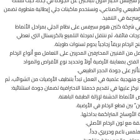
 سيرفس الخيار الأول للباحثين عن الجودة في جدة، حيث نمتلك
 الطبيعي والصناعي، ونستخدم ماكينات جلي إيطالية متطورة تضمن
وسرعة في التنفيذ.
 شركة كلين هوم سيرفس على نظام الجلي بمراحل الألماظ
جات فائقة، ثم ننتقل لمرحلة التلميع بالكريستال التي تعطي
رخام بريقاً زجاجياً يدوم لسنوات طويلة.
من الفنيين المحترفين المدربين على التعامل مع أنواع الرخام
لفني بمعاينة الأرضية أولاً وتحديد نوع الأقراص والمواد
أثير على جودة الحجر الطبيعي.
ع منهجية علمية في العمل تبدأ بتنظيف الأرضيات من الشوائب، ثم
كز عليها في تقديم خدمتنا الاحترافية لضمان جودة استثنائية:
الألماظ الخشنة لإزالة الطبقة الباهتة.
 بين قطع الرخام في الأرضية.
الأوساخ المتراكمة بداخلها.
قة مع لون الرخام الأصلي.
لمس ناعم وحريري جداً.