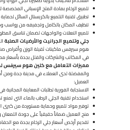
استخدام ماكينات يدوية صغيرة لجلي الزوايا وال
تلميع الرخام بمادة الملح الإسباني المخصصة لإ
تطبيق تقنية التلميع بالكريستال السائل لحماي
تنظيف المكان بالكامل وتجفيفه من رواسب وميا
تلميع النعلات والواجهات لضمان تناسق المظهر 
جلي وتلميع الجرانيت والأرضيات الصلبة
الج
هوم سيرفس ماكينات ثقيلة الوزن وأقراص صن
في المكاتب والشركات والفلل بجدة بأسعار ممي
مميزات التعامل مع كلين هوم سيرفس لص
والمفضلة لدى العملاء في مدينة جدة ومن أهم
العميل:
الاستجابة الفورية لطلبات المعاينة المجانية ف
استخدام تقنية الجلي الرطب بالماء التي تمنع تص
توفير مواد تلميع وحماية مستوردة من كبرى الش
منح العميل ضماناً حقيقياً على جودة اللمعان و
تقديم أرخص أسعار جلي الرخام بجدة مع الحفاظ 