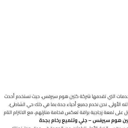
لخدمات التي تقدمها شركة كلين هوم سيرفس، حيث نستخدم أحدث
حالته الأولى. نحن نخدم جميع أحياء جدة بما في ذلك حي الشاطئ،
ل على لمعة زجاجية براقة تعكس فخامة منازلهم، مع الالتزام التام
ين هوم سيرفس – جلي وتلميع رخام بجدة