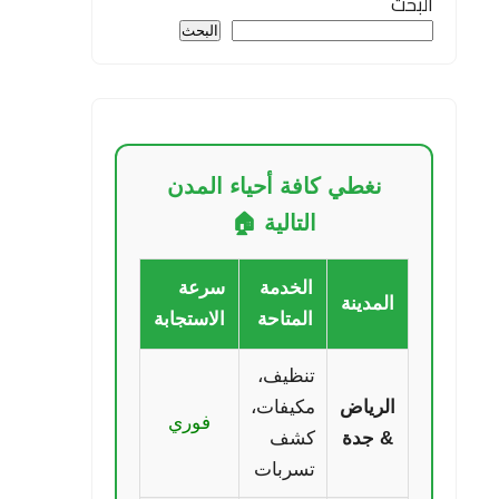
البحث
البحث
نغطي كافة أحياء المدن
التالية 🏠
الخدمة
سرعة
المدينة
المتاحة
الاستجابة
تنظيف،
الرياض
مكيفات،
فوري
& جدة
كشف
تسربات