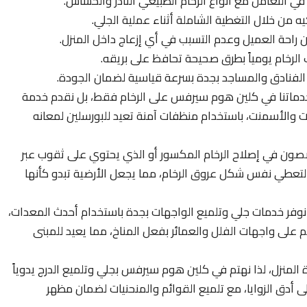
 في التعامل مع أنواع الرخام الطبيعي النادر والحساس.
يه من خلال التغطية الشاملة أثناء عملية الجلي.
راحة العميل وعدم التسبب في أي إزعاج داخل المنزل.
الرخام يومياً بطرق صحيحة تحافظ على بريقه.
الفنادق والمساجد بجدة بسرعة قياسية لضمان الجودة.
دماتنا في كلين هوم سيرفس على الرخام فقط، بل نقدم خدمة
نات والأسمنت، باستخدام منظفات آمنة تعيد للبورسلين لمعانه
ن في إصلاح الرخام المكسور أو الذي يحتوي على ثقوب عبر
لتعطي نفس شكل عروق الرخام، مما يجعل الأرضية تبدو كأنها
وفر خدمات جلي وتلميع الواجهات بجدة باستخدام أحدث المعدات،
اكم على واجهات الفلل والعمائر بفعل المناخ، مما يعيد للمبنى
ة المنزل، لذا نهتم في كلين هوم سيرفس بجلي وتلميع الدرج يدوياً
 أدق الزوايا، مع تلميع القوائم والمنحنيات لضمان مظهر