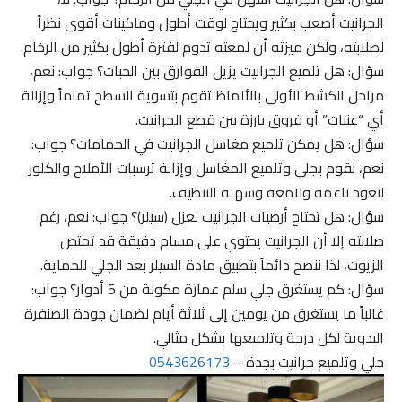
الجرانيت أصعب بكثير ويحتاج لوقت أطول وماكينات أقوى نظراً
لصلابته، ولكن ميزته أن لمعته تدوم لفترة أطول بكثير من الرخام.
سؤال: هل تلميع الجرانيت يزيل الفوارق بين الحبات؟ جواب: نعم،
مراحل الكشط الأولى بالألماظ تقوم بتسوية السطح تماماً وإزالة
أي “عنبات” أو فروق بارزة بين قطع الجرانيت.
سؤال: هل يمكن تلميع مغاسل الجرانيت في الحمامات؟ جواب:
نعم، نقوم بجلي وتلميع المغاسل وإزالة ترسبات الأملاح والكلور
لتعود ناعمة ولامعة وسهلة التنظيف.
سؤال: هل تحتاج أرضيات الجرانيت لعزل (سيلر)؟ جواب: نعم، رغم
صلابته إلا أن الجرانيت يحتوي على مسام دقيقة قد تمتص
الزيوت، لذا ننصح دائماً بتطبيق مادة السيلر بعد الجلي للحماية.
سؤال: كم يستغرق جلي سلم عمارة مكونة من 5 أدوار؟ جواب:
غالباً ما يستغرق من يومين إلى ثلاثة أيام لضمان جودة الصنفرة
اليدوية لكل درجة وتلميعها بشكل مثالي.
جلي وتلميع جرانيت بجدة –
0543626173