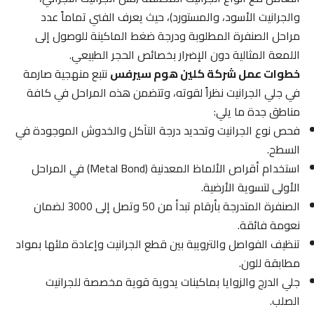
والجرانيت الأسود، والمستورد)، حيث يعرف الفني تماماً عدد
مراحل الصنفرة المطلوبة ودرجة ضغط الماكينة للوصول إلى
اللمعة المثالية دون الإضرار بخصائص الحجر الطبيعي.
خطوات عمل شركة كلين هوم سيرفس
نتبع منهجية صارمة
في جلي الجرانيت نظراً لقوته، وتتضمن هذه المراحل في كافة
مناطق جدة ما يلي:
فحص نوع الجرانيت وتحديد درجة التآكل والخدوش الموجودة في
السطح.
استخدام أقراص الألماظ المعدنية (Metal Bond) في المراحل
الأولى لتسوية الأرضية.
الصنفرة المتدرجة بأرقام تبدأ من 50 وتصل إلى 3000 لضمان
نعومة فائقة.
تنظيف الفواصل والترويبة بين قطع الجرانيت وإعادة ملئها بمواد
مطابقة للون.
جلي الدرج والزوايا بماكينات يدوية قوية مخصصة للجرانيت
الصلب.