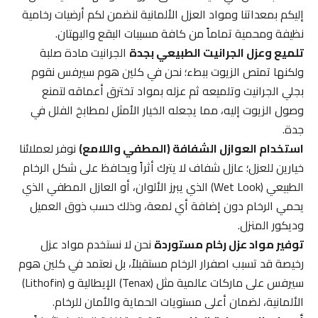
إليكم بمعداتنا ومواد العزل الألمانية لنضمن لكم أرضيات رخامية
نظيفة ومحمية تماماً من كافة مسببات البقع والبهتان.
تلميع وعزل الجرانيت الطبيعي بجدة
الجرانيت مادة صلبة
ولكنها تمتص الزيوت ببطء؛ نحن في كلين هوم سيرفس نقوم
بجلي الجرانيت وتلميعه ثم عزله بمواد تخترق أعماقه لتمنع
وصول الزيوت إليه، مما يجعله الخيار الأمثل لمطابخ الفلل في
جدة.
استخدام العوازل الشفافة (المطفي واللامع)
نوفر لعملائنا
خيارين للعزل؛ عازل شفاف لا يترك أثراً ويحافظ على شكل الرخام
الطبيعي (Wet Look) الذي يبرز الألوان، أو العازل المطفي الذي
يحمي الرخام دون إضافة أي لمعة، وذلك حسب ذوق العميل
وديكور المنزل.
توفير مواد عزل رخام مستوردة
نحن لا نستخدم مواد عزل
رخيصة قد تسبب اصفرار الرخام مستقبلاً، بل نعتمد في كلين هوم
سيرفس على ماركات عالمية مثل (Tenax) الإيطالية و (Lithofin)
الألمانية، لضمان أعلى مستويات الحماية والأمان للرخام.