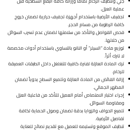
جلي وتنظيف الرخام تماماً وإزالة كافة البقع السطحية قبل
عملية العزل.
تجفيف الأرضية باستخدام أجهزة تجفيف حرارية لضمان خروج
كافة الرطوبة من مسام الحجر.
فحص الفواصل والتأكد من سلامتها لضمان عدم تسرب السوائل
من خلالها.
توزيع مادة “السيلر” أو النانو بالتساوي باستخدام أدوات مخصصة
لا تترك أثراً.
ترك المادة العازلة لفترة كافية للتغلغل داخل الطبقات العميقة
للرخام.
إزالة الفائض من المادة العازلة وتلميع السطح يدوياً لضمان
المظهر الجمالي.
إجراء اختبار الامتصاص أمام العميل للتأكد من فاعلية العزل
ومقاومة السوائل.
تلميع الحواف والزوايا بدقة لضمان وصول الحماية لكافة
تفاصيل الأرضية.
تنظيف الموقع وتسليمه للعميل مع تقديم نصائح للعناية