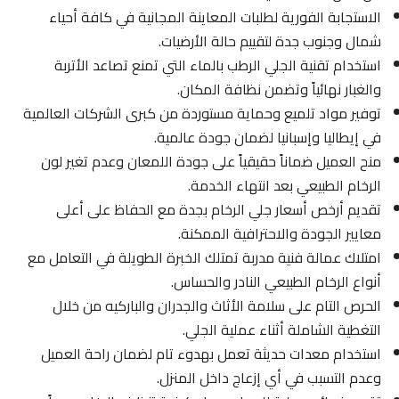
الاستجابة الفورية لطلبات المعاينة المجانية في كافة أحياء
شمال وجنوب جدة لتقييم حالة الأرضيات.
استخدام تقنية الجلي الرطب بالماء التي تمنع تصاعد الأتربة
والغبار نهائياً وتضمن نظافة المكان.
توفير مواد تلميع وحماية مستوردة من كبرى الشركات العالمية
في إيطاليا وإسبانيا لضمان جودة عالمية.
منح العميل ضماناً حقيقياً على جودة اللمعان وعدم تغير لون
الرخام الطبيعي بعد انتهاء الخدمة.
تقديم أرخص أسعار جلي الرخام بجدة مع الحفاظ على أعلى
معايير الجودة والاحترافية الممكنة.
امتلاك عمالة فنية مدربة تمتلك الخبرة الطويلة في التعامل مع
أنواع الرخام الطبيعي النادر والحساس.
الحرص التام على سلامة الأثاث والجدران والباركيه من خلال
التغطية الشاملة أثناء عملية الجلي.
استخدام معدات حديثة تعمل بهدوء تام لضمان راحة العميل
وعدم التسبب في أي إزعاج داخل المنزل.