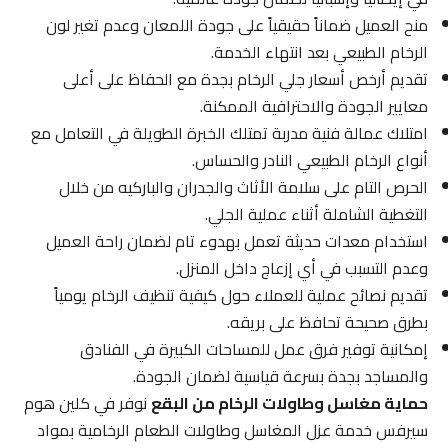
منح العميل ضماناً حقيقياً على جودة اللمعان وعدم تغير لون
الرخام الطبيعي بعد انتهاء الخدمة.
تقديم أرخص أسعار جلي الرخام بجدة مع الحفاظ على أعلى
معايير الجودة والاحترافية الممكنة.
امتلاك عمالة فنية مدربة تمتلك الخبرة الطويلة في التعامل مع
أنواع الرخام الطبيعي النادر والحساس.
الحرص التام على سلامة الأثاث والجدران والباركيه من خلال
التغطية الشاملة أثناء عملية الجلي.
استخدام معدات حديثة تعمل بهدوء تام لضمان راحة العميل
وعدم التسبب في أي إزعاج داخل المنزل.
تقديم نصائح عملية للعملاء حول كيفية تنظيف الرخام يومياً
بطرق صحيحة تحافظ على بريقه.
إمكانية توفير فرق عمل للمساحات الكبيرة في الفنادق
والمساجد بجدة بسرعة قياسية لضمان الجودة.
حماية مغاسل وطاولات الرخام من البقع
نوفر في كلين هوم
سيرفس خدمة عزل المغاسل وطاولات الطعام الرخامية بمواد