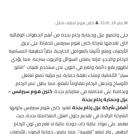
📅 يناير 26, 2026
|
👤 كلين هوم تنظيف منازل
جلى وتلميع عزل وحماية رخام بجدة من أهم الخطوات الوقائية
التي تقدمها شركة كلين هوم سيرفس للحفاظ على بريق
الأرضيات ومنع تأثرها بالعوامل الخارجية. نظراً للطبيعة المسامية
للرخام والحجر، فإنه يمتص السوائل والزيوت بسرعة، مما يؤدي
لظهور بقع دائمة وتغير في اللون. نحن نستخدم تقنيات “النانو
سيلر” الألمانية لإنشاء طبقة حماية غير مرئية تمنع تغلغل
الأوساخ وتجعل الرخام مقاوماً للتبقع، مما يطيل عمر الرخام
ويحافظ على فخامته في منازلكم بجدة.
كلين هوم سيرفس –
عزل وحماية رخام بجدة
أفضل شركة عزل رخام بجدة
تنفرد كلين هوم سيرفس بكونها
الشركة الرائدة في تقديم حلول العزل المتكاملة بجدة، حيث
نعتمد على مواد عازلة ذات جودة عالية لا تغير من لون الرخام
الطبيعي ولا تمنع “تنفسه”، مما يضمن حماية قصوى للأرضيات