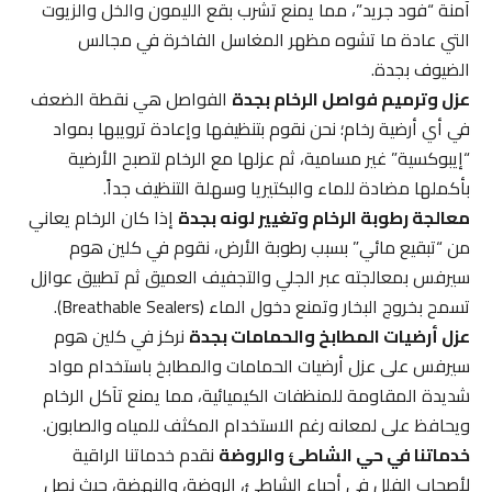
آمنة “فود جريد”، مما يمنع تشرب بقع الليمون والخل والزيوت
التي عادة ما تشوه مظهر المغاسل الفاخرة في مجالس
الضيوف بجدة.
عزل وترميم فواصل الرخام بجدة
الفواصل هي نقطة الضعف
في أي أرضية رخام؛ نحن نقوم بتنظيفها وإعادة ترويبها بمواد
“إيبوكسية” غير مسامية، ثم عزلها مع الرخام لتصبح الأرضية
بأكملها مضادة للماء والبكتيريا وسهلة التنظيف جداً.
معالجة رطوبة الرخام وتغيير لونه بجدة
إذا كان الرخام يعاني
من “تبقيع مائي” بسبب رطوبة الأرض، نقوم في كلين هوم
سيرفس بمعالجته عبر الجلي والتجفيف العميق ثم تطبيق عوازل
تسمح بخروج البخار وتمنع دخول الماء (Breathable Sealers).
عزل أرضيات المطابخ والحمامات بجدة
نركز في كلين هوم
سيرفس على عزل أرضيات الحمامات والمطابخ باستخدام مواد
شديدة المقاومة للمنظفات الكيميائية، مما يمنع تآكل الرخام
ويحافظ على لمعانه رغم الاستخدام المكثف للمياه والصابون.
خدماتنا في حي الشاطئ والروضة
نقدم خدماتنا الراقية
لأصحاب الفلل في أحياء الشاطئ، الروضة، والنهضة، حيث نصل