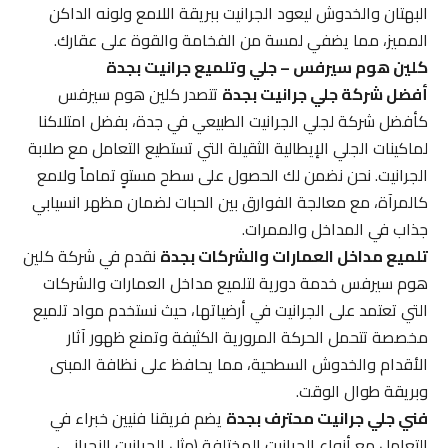
البهتان والخدوش ليعود الجرانيت ببريقة اللامع ولونه الداكن
المميز، مما يضفي لمسة من الفخامة والقوة على عقارك.
كلين هوم سيرفس – جلي وتلميع جرانيت بجدة
أفضل شركة جلي جرانيت بجدة
تتصدر كلين هوم سيرفس
كأفضل شركة لجلي الجرانيت الطبيعي في جدة، بفضل امتلاكنا
لماكينات الجلي الإيطالية الثقيلة التي تستطيع التعامل مع صلابة
الجرانيت. نحن نضمن لك الحصول على سطح مستوٍ تماماً ولامع
كالمرآة، مع معالجة الفوارق بين الحبات لضمان مظهر انسيابي
جذاب في المداخل والممرات.
تلميع مداخل العمارات والشركات بجدة
نقدم في شركة كلين
هوم سيرفس خدمة دورية لتلميع مداخل العمارات والشركات
التي تعتمد على الجرانيت في أرضياتها، حيث نستخدم مواد تلميع
مخصصة تتحمل الحركة المرورية الكثيفة وتمنع ظهور آثار
الأقدام والخدوش السطحية، مما يحافظ على نظافة المبنى
وبريقة طوال الوقت.
فني جلي جرانيت محترف بجدة
يضم فريقنا فنيين خبراء في
التعامل مع أنواع الجرانيت المختلفة (مثل الجرانيت النجراني،