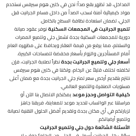
المداخل، قد تظهر بقع صدأ؛ نحن في كلين هوم سيرفس نستخدم
مواد كيميائية آمنة لسحب الصدأ من داخل مسام الجرانيت قبل
الجلي، لضمان استعادة نظافة السطح بالكامل.
تلميع الجرانيت في المجمعات السكنية
نوفر عقود صيانة
دورية للمجمعات السكنية بجدة تشمل جلي وتلميع الممرات
والسلالم، مما يرفع من قيمة العقار ويحافظ على مظهره العام
أمام المستأجرين والزوار بأسعار مخفضة للمساحات الكبيرة.
أسعار جلي وتلميع الجرانيت بجدة
نظراً لصلابة الجرانيت، فإن
تكلفته تختلف قليلاً عن الرخام، ولكننا في كلين هوم سيرفس
نلتزم بتقديم أرخص سعر لمتر جلي الجرانيت بجدة مع ضمان أعلى
مستويات الصنفرة والتلميع العالمي.
كيفية التواصل وحجز موعد
يمكنكم الاتصال بنا الآن أو
مراسلتنا عبر الواتساب لتحديد موعد للمعاينة، فريقنا جاهز
لزيارتكم في أي مكان بجدة وتقديم أفضل الحلول التقنية لصيانة
وتلميع أرضياتكم.
الأسئلة الشائعة حول جلي وتلميع الجرانيت
سؤال: هل الجرانيت أسهل في الجلي من الرخام؟ جواب: لا،