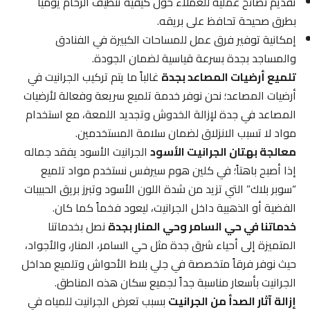
تقديم نصائح عملية للعملاء حول كيفية تنظيف الرخام يومياً
بطرق صحيحة تحافظ على بريقه.
إمكانية توفير فرق عمل للمساحات الكبيرة في الفنادق
والمساجد بجدة بسرعة قياسية لضمان الجودة.
تلميع أرضيات المصاعد بجدة
غالباً ما يتم تركيب الجرانيت في
أرضيات المصاعد؛ نحن نوفر خدمة تلميع سريعة وفعالة لأرضيات
المصاعد في جدة لإزالة الخدوش وتجديد اللمعة، مع استخدام
مواد لا تسبب الانزلاق لضمان سلامة المستخدمين.
معالجة بهتان الجرانيت الأسود
الجرانيت الأسود يفقد جماله
إذا أصبح باهتاً؛ في كلين هوم سيرفس نستخدم مواد تلميع
“سوبر بلاك” التي تزيد من شدة اللون الأسود وتبرز بريق الحبيبات
الفضية أو الذهبية داخل الجرانيت، ليعود فخماً كما كان.
خدماتنا في حي السامر وحي المنار بجدة
نصل بخدماتنا
المتميزة إلى أحياء شرق جدة مثل حي السامر، المنار، والأجواد،
حيث نوفر فرقاً متخصصة في جلي بلاط الأحواش وتلميع مداخل
الجرانيت بأسعار مناسبة جداً لجميع سكان هذه المناطق.
إزالة آثار الصدأ من الجرانيت
بسبب تعرض الجرانيت للمياه في