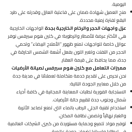
اليومية.
منح العميل شهادة ضمان على فاعلية العازل وقدرته على طرد
البقع لفترة زمنية محددة.
عزل واجهات الحجر والرخام الخارجية بجدة
الواجهات الخارجية
هي الأكثر عرضة للأمطار والرطوبة؛ في كلين هوم سيرفس نوفر
عوازل خاصة للواجهات تمنع ظهور “الأملاح البيضاء” وتحمي
الحجر من التفتت وتغير اللون بفعل أشعة الشمس الحارقة في
جدة، مما يحافظ على قيمة العقار.
مميزات التعامل مع كلين هوم سيرفس لصيانة الأرضيات
نحن نحرص على تقديم خدمة متكاملة لعملائنا في مدينة جدة
من خلال معايير الجودة التالية:
الاستجابة الفورية لطلبات المعاينة المجانية في كافة أحياء
شمال وجنوب جدة لتقييم حالة الأرضيات.
استخدام تقنية الجلي الرطب بالماء التي تمنع تصاعد الأتربة
والغبار نهائياً وتضمن نظافة المكان.
توفير مواد تلميع وحماية مستوردة من كبرى الشركات العالمية
في إيطاليا وإسبانيا لضمان جودة عالمية.