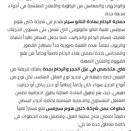
والواجهات والمغاسل من الرطوبة والأملاح المنتشرة في أجواء
مدينة جدة.
حماية الرخام بمادة النانو سيلر
نقدم في شركة كلين هوم
سيرفس تقنية النانو تكنولوجي التي تعمل على مستوى الجزيئات
لتغليف مسام الرخام والجرانيت، مما يجعل السطح طارداً للمياه
والزيوت تماماً. هذه التقنية ضرورية جداً لمطابخ القصور
والمجالس بجدة لضمان بقاء الرخام ناصعاً وخالياً من بقع
القهوة والشاي الصعبة.
فني متخصص في عزل الحجر والرخام بجدة
يمتلك فريقنا من
الفنيين خبرة دقيقة في تحديد نوع العازل المناسب لكل نوع من
أنواع الحجر، سواء كان رخاماً إيطالياً أو حجر رياض أو جرانيت
طبيعي، حيث يتم تطبيق المادة العازلة بطرق احترافية تضمن
التغلغل المتساوي والحماية الشاملة لكافة أجزاء السطح.
خطوات عمل شركة كلين هوم سيرفس
نتبع مساراً تقنياً
دقيقاً لضمان نجاح عملية العزل، وتتضمن هذه الخطوات في
كافة مناطق جدة ما يلي: