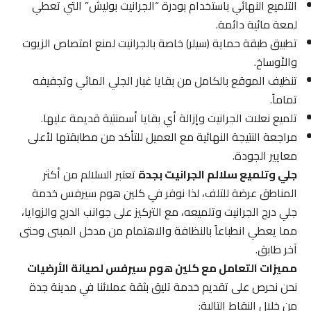
التلميع النهائي باستخدام بودرة “الجرانيت بوليش” التي تعطي
لمعة مائية دائمة.
تطبيق طبقة حماية (سيلر) خاصة بالجرانيت لمنع امتصاص الزيوت
والأوساخ.
تنظيف الموقع بالكامل من بقايا غبار الجلي المائي وتجفيفه
تماماً.
تلميع نعلات الجرانيت وإزالة أي بقايا أسمنتية قديمة عليها.
مراجعة النتيجة النهائية مع العميل للتأكد من مطابقتها لأعلى
معايير الجودة.
جلي وتلميع سلالم الجرانيت بجدة
تعتبر السلالم من أكثر
المناطق عرضة للتلف، لذا نوفر في كلين هوم سيرفس خدمة
جلي درج الجرانيت وتلميعه، مع التركيز على جوانب الدرج والزوايا،
مما يعطي انطباعاً بالنظافة والاهتمام من مدخل المبنى وحتى
آخر طابق.
مميزات التعامل مع كلين هوم سيرفس لصيانة الأرضيات
نحن نحرص على تقديم خدمة تليق بثقة عملائنا في مدينة جدة
من خلال النقاط التالية: