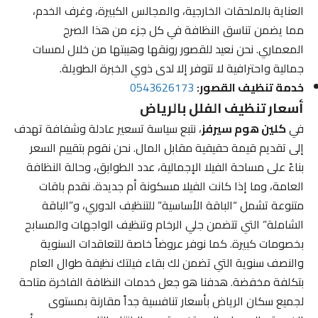
العناية بالملحقات الخارجية، والمجالس الكبيرة، وغرف الخدم،
مما يضمن تناسق النظافة في كل جزء من هذا الصرح
المعماري. نحن نعيد للقصور رونقها وهيبتها من خلال لمسات
جمالية واحترافية لا تتوفر إلا لدى ذوي الخبرة الطويلة.
خدمة تنظيف القصور:
0543626173
أسعار تنظيف الفلل بالرياض
في
كلين هوم سيرفز
، نتبع سياسة تسعير عادلة وشفافة تهدف
إلى تقديم قيمة حقيقية مقابل المال. نحن نقوم بتقييم السعر
بناءً على مساحة الفيلا الإجمالية، عدد الطوابق، وحالة النظافة
العامة، وما إذا كانت الفيلا مسكونة أم جديدة. نقدم باقات
متنوعة تشمل “الباقة الأساسية” للتنظيف الدوري، و”الباقة
الشاملة” التي تتضمن جلي الرخام وتنظيف الواجهات والمسابح
بخصومات كبيرة. كما نوفر عروضاً خاصة للتعاقدات السنوية
والنصف سنوية التي تضمن لك بقاء فيلتك نظيفة طوال العام
بتكلفة مخفضة. هدفنا هو جعل خدمات النظافة الفاخرة متاحة
لجميع سكان الرياض بأسعار تنافسية جداً مقارنة بمستوى