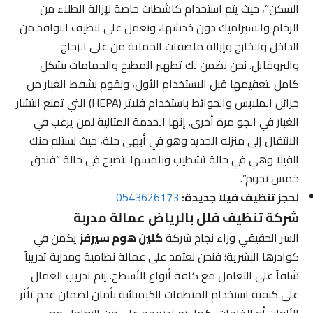
السكن”، حيث يتم استخدام كاشطات خاصة لإزالة الطلاء من
الرخام والسيراميك دون خدشها، ونعمل على تنظيف النوافذ من
الداخل والخارج وإزالة ملصقات الحماية من على الزجاج
والبروفايل. نحن نضمن لك تطهير المطبخ والحمامات بشكل
كامل لتعقيمها قبل الاستخدام الأول، ونقوم بشفط الغبار من
خزائن الملابس والحوائط باستخدام فلاتر (HEPA) التي تمنع انتشار
الغبار في الجو مرة أخرى. إنها الخدمة المثالية لمن يرغب في
الانتقال إلى منزله الجديد وهو في أبهى حلة، حيث نستلم منك
الفيلا وهي في حالة تشطيب ونلمسها لتصبح في حالة “فندق
خمس نجوم”.
لحجز تنظيف فيلا جديدة:
0543626173
شركة تنظيف فلل بالرياض عمالة مدربة
السر الحقيقي وراء نجاح شركة
كلين هوم سيرفز
يكمن في
كوادرها البشرية؛ فنحن نعتمد على عمالة نظامية ومدربة تدريباً
شاقاً على التعامل مع كافة أنواع الأسطح. يتم تدريب العمال
على كيفية استخدام المنظفات الكيميائية بأمان لضمان عدم تأثر
الألوان أو الخامات، كما يتم تدريبهم على فن التعامل مع