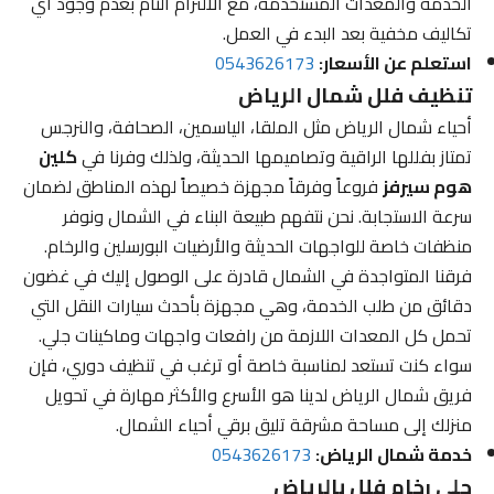
الخدمة والمعدات المستخدمة، مع الالتزام التام بعدم وجود أي
تكاليف مخفية بعد البدء في العمل.
استعلم عن الأسعار:
0543626173
تنظيف فلل شمال الرياض
أحياء شمال الرياض مثل الملقا، الياسمين، الصحافة، والنرجس
تمتاز بفللها الراقية وتصاميمها الحديثة، ولذلك وفرنا في
كلين
هوم سيرفز
فروعاً وفرقاً مجهزة خصيصاً لهذه المناطق لضمان
سرعة الاستجابة. نحن نتفهم طبيعة البناء في الشمال ونوفر
منظفات خاصة للواجهات الحديثة والأرضيات البورسلين والرخام.
فرقنا المتواجدة في الشمال قادرة على الوصول إليك في غضون
دقائق من طلب الخدمة، وهي مجهزة بأحدث سيارات النقل التي
تحمل كل المعدات اللازمة من رافعات واجهات وماكينات جلي.
سواء كنت تستعد لمناسبة خاصة أو ترغب في تنظيف دوري، فإن
فريق شمال الرياض لدينا هو الأسرع والأكثر مهارة في تحويل
منزلك إلى مساحة مشرقة تليق برقي أحياء الشمال.
خدمة شمال الرياض:
0543626173
جلي رخام فلل بالرياض