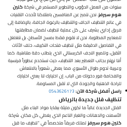
سنوات من العمل الدؤوب والتطوير المستمر في شركة
كلين
هوم سيرفز
. نحن نتميز عن المنافسين بامتلاكنا لأحدث التقنيات
في عالم التنظيف الجاف والتنظيف بالرغوة الجافة، بالإضافة إلى
فريق إداري يشرف على كل عملية تنظيف لضمان مطابقتها
للمعايير المطلوبة. نحن لا نقوم فقط بمسح الأسطح، بل نتغلغل
في التفاصيل الدقيقة مثل تنظيف فتحات التكييف، خلف الأثاث
الثقيل، وتلميع النجف الكريستالي الذي يتطلب دقة متناهية. كما
أننا نهتم بجانب التعطير بعد التنظيف، حيث نستخدم عطوراً فرنسية
وعربية تدوم طوال الأسبوع، مما يعطي شعوراً بالانتعاش
والفخامة فور دخولك من الباب. إن اختيارك لنا يعني اختيارك
للراحة الذهنية والجودة التي لا تقبل المساومة.
راسل أفضل شركة الآن:
0543626173
تنظيف فلل جديدة بالرياض
الفلل الجديدة غالباً ما تكون مليئة ببقايا مواد البناء مثل
الأسمنت والدهانات والغبار الناعم الذي يغطي كل مكان. شركة
كلين هوم سيرفز
تمتلك فريقاً متخصصاً في “تنظيف ما قبل