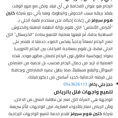
الرخام هو عنوان الفخامة في أي فيلا، ولكن مع مرور الوقت
يفقد بريقه بسبب الخدوش والرطوبة، وهنا يأتي دور شركة
كلين
هوم سيرفز
في إعادة إحيائه. نحن نستخدم تقنية الجلي بـ
“أقراص الألماس” التي تقوم بإزالة الطبقة الباهتة والخدوش
السطحية بدقة، ثم نتبعها بعملية التلميع بمادة “الكريستال” التي
تمنح الرخام لمعاناً زجاجياً يعكس الضوء. خدمتنا لا تقتصر على
الجلي فقط، بل نقوم بمعالجة الفراغات بين الرخام (الترويب)
بمواد إيبوكسية تطابق لون الرخام لضمان مظهر موحد. هذه
العملية لا تزيد من جمال الرخام فحسب، بل تحميه من امتصاص
السوائل والبقع مستقبلاً، مما يطيل عمره الافتراضي ويحافظ
على قيمته الجمالية كجزء أساسي من ديكور فيلتك.
حجز جلي رخام:
0543626173
تلميع واجهات فلل بالرياض
الواجهة هي المرآة التي تعبر عن نظافة المنزل من الداخل،
ولأن الرياض تمتاز بالأجواء الغبارية، فإن الواجهات تتأثر سريعة.
شركة
كلين هوم سيرفز
تقدم خدمة تلميع الواجهات الزجاجية