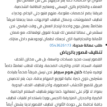
العملاء والالتزام بالزي الرسمي ومعايير النظافة الشخصية.
فريقنا يضم تخصصات متنوعة، منهم فنيو جلي الرخام، وخبراء
تنظيف المفروشات، وعمال تنظيف الواجهات، مما يجعلنا فريقاً
متكاملاً يعمل بروح واحدة لإنجاز العمل في وقت قياسي. نحن
نستثمر في عمالنا لنضمن لك نتيجة تفوق توقعاتك، مع ضمان
الأمانة والاحترافية التي تجعلك تطمئن لوجودهم داخل منزلك.
طلب عمالة مدربة:
0543626173
تنظيف قصور بالرياض
القصور ليست مجرد مساحات واسعة، بل هي مخازن للتحف
الفنية، السجاد النادر، والثريات الضخمة، ولذلك تتطلب تعاملاً خاصاً
توفره شركة
كلين هوم سيرفز
. نحن نرسل فريقاً ضخماً بقيادة
مشرفين ذوي خبرة عالية لتوزيع المهام بدقة، حيث يتم تخصيص
فريق لتلميع الأخشاب المحفورة، وآخر لتنظيف التحف اليدوية
بمواد لا تؤثر على لمعانها. كما نهتم بتنظيف السلالم الرخامية
الكبيرة والجدران المزخرفة (الجبس بورد) باستخدام تقنيات تنظيف
جافة تحافظ على جودة الألوان. تنظيف القصور لدينا يشمل أيضاً