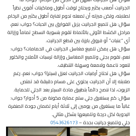
الجرانيت أصعب بكثير ويحتاج لوقت أطول وماكينات أقوى نظراً
لصلابته، ولكن ميزته أن لمعته تدوم لفترة أطول بكثير من الرخام.
سؤال: هل تلميع الجرانيت يزيل الفوارق بين الحبات؟ جواب: نعم،
مراحل الكشط الأولى بالألماظ تقوم بتسوية السطح تماماً وإزالة
أي “عنبات” أو فروق بارزة بين قطع الجرانيت.
سؤال: هل يمكن تلميع مغاسل الجرانيت في الحمامات؟ جواب:
نعم، نقوم بجلي وتلميع المغاسل وإزالة ترسبات الأملاح والكلور
لتعود ناعمة ولامعة وسهلة التنظيف.
سؤال: هل تحتاج أرضيات الجرانيت لعزل (سيلر)؟ جواب: نعم، رغم
صلابته إلا أن الجرانيت يحتوي على مسام دقيقة قد تمتص
الزيوت، لذا ننصح دائماً بتطبيق مادة السيلر بعد الجلي للحماية.
سؤال: كم يستغرق جلي سلم عمارة مكونة من 5 أدوار؟ جواب:
غالباً ما يستغرق من يومين إلى ثلاثة أيام لضمان جودة الصنفرة
اليدوية لكل درجة وتلميعها بشكل مثالي.
جلي وتلميع جرانيت بجدة –
0543626173