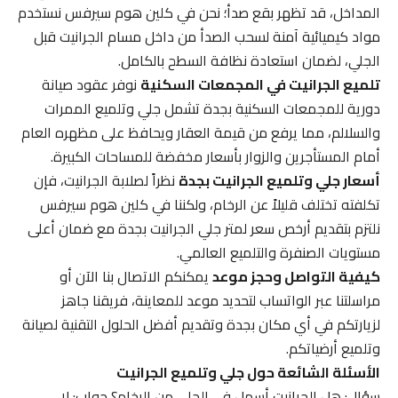
المداخل، قد تظهر بقع صدأ؛ نحن في كلين هوم سيرفس نستخدم
مواد كيميائية آمنة لسحب الصدأ من داخل مسام الجرانيت قبل
الجلي، لضمان استعادة نظافة السطح بالكامل.
تلميع الجرانيت في المجمعات السكنية
نوفر عقود صيانة
دورية للمجمعات السكنية بجدة تشمل جلي وتلميع الممرات
والسلالم، مما يرفع من قيمة العقار ويحافظ على مظهره العام
أمام المستأجرين والزوار بأسعار مخفضة للمساحات الكبيرة.
أسعار جلي وتلميع الجرانيت بجدة
نظراً لصلابة الجرانيت، فإن
تكلفته تختلف قليلاً عن الرخام، ولكننا في كلين هوم سيرفس
نلتزم بتقديم أرخص سعر لمتر جلي الجرانيت بجدة مع ضمان أعلى
مستويات الصنفرة والتلميع العالمي.
كيفية التواصل وحجز موعد
يمكنكم الاتصال بنا الآن أو
مراسلتنا عبر الواتساب لتحديد موعد للمعاينة، فريقنا جاهز
لزيارتكم في أي مكان بجدة وتقديم أفضل الحلول التقنية لصيانة
وتلميع أرضياتكم.
الأسئلة الشائعة حول جلي وتلميع الجرانيت
سؤال: هل الجرانيت أسهل في الجلي من الرخام؟ جواب: لا،