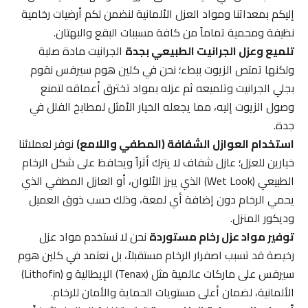
إليكم بمعداتنا ومواد العزل الألمانية لنضمن لكم أرضيات رخامية
نظيفة ومحمية تماماً من كافة مسببات البقع والبهتان.
تلميع وعزل الجرانيت الطبيعي بجدة
الجرانيت مادة صلبة
ولكنها تمتص الزيوت ببطء؛ نحن في كلين هوم سيرفس نقوم
بجلي الجرانيت وتلميعه ثم عزله بمواد تخترق أعماقه لتمنع
وصول الزيوت إليه، مما يجعله الخيار الأمثل لمطابخ الفلل في
جدة.
استخدام العوازل الشفافة (المطفي واللامع)
نوفر لعملائنا
خيارين للعزل؛ عازل شفاف لا يترك أثراً ويحافظ على شكل الرخام
الطبيعي (Wet Look) الذي يبرز الألوان، أو العازل المطفي الذي
يحمي الرخام دون إضافة أي لمعة، وذلك حسب ذوق العميل
وديكور المنزل.
توفير مواد عزل رخام مستوردة
نحن لا نستخدم مواد عزل
رخيصة قد تسبب اصفرار الرخام مستقبلاً، بل نعتمد في كلين هوم
سيرفس على ماركات عالمية مثل (Tenax) الإيطالية و (Lithofin)
الألمانية، لضمان أعلى مستويات الحماية والأمان للرخام.