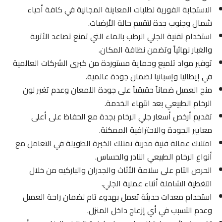
الاستجابة الفورية لطلبات المعاينة المجانية في كافة أحياء
شمال وجنوب جدة لتقييم حالة الأرضيات.
استخدام تقنية الجلي الرطب بالماء التي تمنع تصاعد الأتربة
والغبار نهائياً وتضمن نظافة المكان.
توفير مواد تلميع وحماية مستوردة من كبرى الشركات العالمية
في إيطاليا وإسبانيا لضمان جودة عالمية.
منح العميل ضماناً حقيقياً على جودة اللمعان وعدم تغير لون
الرخام الطبيعي بعد انتهاء الخدمة.
تقديم أرخص أسعار جلي الرخام بجدة مع الحفاظ على أعلى
معايير الجودة والاحترافية الممكنة.
امتلاك عمالة فنية مدربة تمتلك الخبرة الطويلة في التعامل مع
أنواع الرخام الطبيعي النادر والحساس.
الحرص التام على سلامة الأثاث والجدران والباركيه من خلال
التغطية الشاملة أثناء عملية الجلي.
استخدام معدات حديثة تعمل بهدوء تام لضمان راحة العميل
وعدم التسبب في أي إزعاج داخل المنزل.