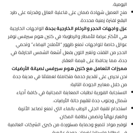
اليومية.
منح العميل شهادة ضمان على فاعلية العازل وقدرته على طرد
البقع لفترة زمنية محددة.
عزل واجهات الحجر والرخام الخارجية بجدة
الواجهات الخارجية
هي الأكثر عرضة للأمطار والرطوبة؛ في كلين هوم سيرفس نوفر
عوازل خاصة للواجهات تمنع ظهور “الأملاح البيضاء” وتحمي
الحجر من التفتت وتغير اللون بفعل أشعة الشمس الحارقة في
جدة، مما يحافظ على قيمة العقار.
مميزات التعامل مع كلين هوم سيرفس لصيانة الأرضيات
نحن نحرص على تقديم خدمة متكاملة لعملائنا في مدينة جدة
من خلال معايير الجودة التالية:
الاستجابة الفورية لطلبات المعاينة المجانية في كافة أحياء
شمال وجنوب جدة لتقييم حالة الأرضيات.
استخدام تقنية الجلي الرطب بالماء التي تمنع تصاعد الأتربة
والغبار نهائياً وتضمن نظافة المكان.
توفير مواد تلميع وحماية مستوردة من كبرى الشركات العالمية
في إيطاليا وإسبانيا لضمان جودة عالمية.