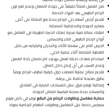
منح العميل ضماناً حقيقياً على جودة اللمعان وعدم تغير لون
الرخام الطبيعي بعد انتهاء الخدمة.
تقديم أرخص أسعار جلي الرخام بجدة مع الحفاظ على أعلى
معايير الجودة والاحترافية الممكنة.
امتلاك عمالة فنية مدربة تمتلك الخبرة الطويلة في التعامل مع
أنواع الرخام الطبيعي النادر والحساس.
الحرص التام على سلامة الأثاث والجدران والباركيه من خلال
التغطية الشاملة أثناء عملية الجلي.
استخدام معدات حديثة تعمل بهدوء تام لضمان راحة العميل
وعدم التسبب في أي إزعاج داخل المنزل.
تقديم نصائح عملية للعملاء حول كيفية تنظيف الرخام يومياً
بطرق صحيحة تحافظ على بريقه.
إمكانية توفير فرق عمل للمساحات الكبيرة في الفنادق
والمساجد بجدة بسرعة قياسية لضمان الجودة.
حماية مغاسل وطاولات الرخام من البقع
نوفر في كلين هوم
سيرفس خدمة عزل المغاسل وطاولات الطعام الرخامية بمواد