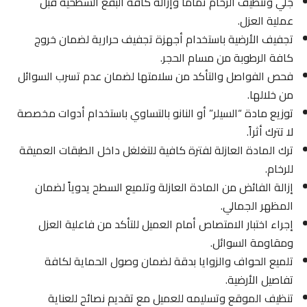
جلي وتنظيف الرخام تماماً وإزالة كافة البقع السطحية قبل
عملية العزل.
تجفيف الأرضية باستخدام أجهزة تجفيف حرارية لضمان خروج
كافة الرطوبة من مسام الحجر.
فحص الفواصل والتأكد من سلامتها لضمان عدم تسرب السوائل
من خلالها.
توزيع مادة “السيلر” أو النانو بالتساوي باستخدام أدوات مخصصة
لا تترك أثراً.
ترك المادة العازلة لفترة كافية للتغلغل داخل الطبقات العميقة
للرخام.
إزالة الفائض من المادة العازلة وتلميع السطح يدوياً لضمان
المظهر الجمالي.
إجراء اختبار الامتصاص أمام العميل للتأكد من فاعلية العزل
ومقاومة السوائل.
تلميع الحواف والزوايا بدقة لضمان وصول الحماية لكافة
تفاصيل الأرضية.
تنظيف الموقع وتسليمه للعميل مع تقديم نصائح للعناية