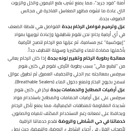
آمنة “فود جريد”، مما يمنع تشرب بقع الليمون والخل والزيوت
التي عادة ما تشوه مظهر المغاسل الفاخرة في مجالس
الضيوف بجدة.
عزل وترميم فواصل الرخام بجدة
الفواصل هي نقطة الضعف
في أي أرضية رخام؛ نحن نقوم بتنظيفها وإعادة ترويبها بمواد
“إيبوكسية” غير مسامية، ثم عزلها مع الرخام لتصبح الأرضية
بأكملها مضادة للماء والبكتيريا وسهلة التنظيف جداً.
معالجة رطوبة الرخام وتغيير لونه بجدة
إذا كان الرخام يعاني
من “تبقيع مائي” بسبب رطوبة الأرض، نقوم في كلين هوم
سيرفس بمعالجته عبر الجلي والتجفيف العميق ثم تطبيق عوازل
تسمح بخروج البخار وتمنع دخول الماء (Breathable Sealers).
عزل أرضيات المطابخ والحمامات بجدة
نركز في كلين هوم
سيرفس على عزل أرضيات الحمامات والمطابخ باستخدام مواد
شديدة المقاومة للمنظفات الكيميائية، مما يمنع تآكل الرخام
ويحافظ على لمعانه رغم الاستخدام المكثف للمياه والصابون.
خدماتنا في حي الشاطئ والروضة
نقدم خدماتنا الراقية
لأصحاب الفلل في أحياء الشاطئ، الروضة، والنهضة، حيث نصل