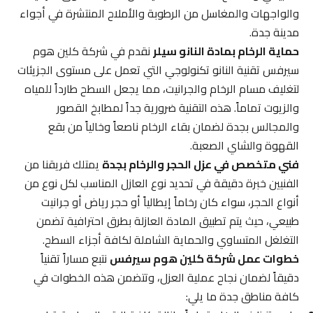
والواجهات والمغاسل من الرطوبة والأملاح المنتشرة في أجواء
مدينة جدة.
حماية الرخام بمادة النانو سيلر
نقدم في شركة كلين هوم
سيرفس تقنية النانو تكنولوجي التي تعمل على مستوى الجزيئات
لتغليف مسام الرخام والجرانيت، مما يجعل السطح طارداً للمياه
والزيوت تماماً. هذه التقنية ضرورية جداً لمطابخ القصور
والمجالس بجدة لضمان بقاء الرخام ناصعاً وخالياً من بقع
القهوة والشاي الصعبة.
فني متخصص في عزل الحجر والرخام بجدة
يمتلك فريقنا من
الفنيين خبرة دقيقة في تحديد نوع العازل المناسب لكل نوع من
أنواع الحجر، سواء كان رخاماً إيطالياً أو حجر رياض أو جرانيت
طبيعي، حيث يتم تطبيق المادة العازلة بطرق احترافية تضمن
التغلغل المتساوي والحماية الشاملة لكافة أجزاء السطح.
خطوات عمل شركة كلين هوم سيرفس
نتبع مساراً تقنياً
دقيقاً لضمان نجاح عملية العزل، وتتضمن هذه الخطوات في
كافة مناطق جدة ما يلي: