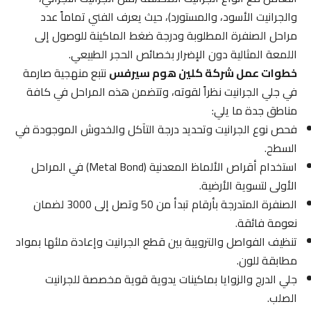
والجرانيت الأسود، والمستورد)، حيث يعرف الفني تماماً عدد
مراحل الصنفرة المطلوبة ودرجة ضغط الماكينة للوصول إلى
اللمعة المثالية دون الإضرار بخصائص الحجر الطبيعي.
خطوات عمل شركة كلين هوم سيرفس
نتبع منهجية صارمة
في جلي الجرانيت نظراً لقوته، وتتضمن هذه المراحل في كافة
مناطق جدة ما يلي:
فحص نوع الجرانيت وتحديد درجة التآكل والخدوش الموجودة في
السطح.
استخدام أقراص الألماظ المعدنية (Metal Bond) في المراحل
الأولى لتسوية الأرضية.
الصنفرة المتدرجة بأرقام تبدأ من 50 وتصل إلى 3000 لضمان
نعومة فائقة.
تنظيف الفواصل والترويبة بين قطع الجرانيت وإعادة ملئها بمواد
مطابقة للون.
جلي الدرج والزوايا بماكينات يدوية قوية مخصصة للجرانيت
الصلب.