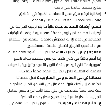
تقديم نصائح عملية للعملاء حول كيفية تنظيف الرخام يومياً
بطرق صحيحة تحافظ على بريقه.
إمكانية توفير فرق عمل للمساحات الكبيرة في الفنادق
والمساجد بجدة بسرعة قياسية لضمان الجودة.
تلميع أرضيات المصاعد بجدة
غالباً ما يتم تركيب الجرانيت في
أرضيات المصاعد؛ نحن نوفر خدمة تلميع سريعة وفعالة لأرضيات
المصاعد في جدة لإزالة الخدوش وتجديد اللمعة، مع استخدام
مواد لا تسبب الانزلاق لضمان سلامة المستخدمين.
معالجة بهتان الجرانيت الأسود
الجرانيت الأسود يفقد جماله
إذا أصبح باهتاً؛ في كلين هوم سيرفس نستخدم مواد تلميع
“سوبر بلاك” التي تزيد من شدة اللون الأسود وتبرز بريق الحبيبات
الفضية أو الذهبية داخل الجرانيت، ليعود فخماً كما كان.
خدماتنا في حي السامر وحي المنار بجدة
نصل بخدماتنا
المتميزة إلى أحياء شرق جدة مثل حي السامر، المنار، والأجواد،
حيث نوفر فرقاً متخصصة في جلي بلاط الأحواش وتلميع مداخل
الجرانيت بأسعار مناسبة جداً لجميع سكان هذه المناطق.
إزالة آثار الصدأ من الجرانيت
بسبب تعرض الجرانيت للمياه في