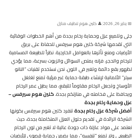
📅 يناير 26, 2026
|
👤 كلين هوم تنظيف منازل
جلى وتلميع عزل وحماية رخام بجدة من أهم الخطوات الوقائية
التي تقدمها شركة كلين هوم سيرفس للحفاظ على بريق
الأرضيات ومنع تأثرها بالعوامل الخارجية. نظراً للطبيعة المسامية
للرخام والحجر، فإنه يمتص السوائل والزيوت بسرعة، مما يؤدي
لظهور بقع دائمة وتغير في اللون. نحن نستخدم تقنيات “النانو
سيلر” الألمانية لإنشاء طبقة حماية غير مرئية تمنع تغلغل
الأوساخ وتجعل الرخام مقاوماً للتبقع، مما يطيل عمر الرخام
ويحافظ على فخامته في منازلكم بجدة.
كلين هوم سيرفس –
عزل وحماية رخام بجدة
أفضل شركة عزل رخام بجدة
تنفرد كلين هوم سيرفس بكونها
الشركة الرائدة في تقديم حلول العزل المتكاملة بجدة، حيث
نعتمد على مواد عازلة ذات جودة عالية لا تغير من لون الرخام
الطبيعي ولا تمنع “تنفسه”، مما يضمن حماية قصوى للأرضيات