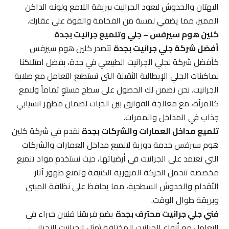
البهتان والخدوش ليعود الجرانيت ببريقة اللامع ولونه الداكن
المميز، مما يضفي لمسة من الفخامة والقوة على عقارك.
كلين هوم سيرفس – جلي وتلميع جرانيت بجدة
أفضل شركة جلي جرانيت بجدة
تتصدر كلين هوم سيرفس
كأفضل شركة لجلي الجرانيت الطبيعي في جدة، بفضل امتلاكنا
لماكينات الجلي الإيطالية الثقيلة التي تستطيع التعامل مع صلابة
الجرانيت. نحن نضمن لك الحصول على سطح مستوٍ تماماً ولامع
كالمرآة، مع معالجة الفوارق بين الحبات لضمان مظهر انسيابي
جذاب في المداخل والممرات.
تلميع مداخل العمارات والشركات بجدة
نقدم في شركة كلين
هوم سيرفس خدمة دورية لتلميع مداخل العمارات والشركات
التي تعتمد على الجرانيت في أرضياتها، حيث نستخدم مواد تلميع
مخصصة تتحمل الحركة المرورية الكثيفة وتمنع ظهور آثار
الأقدام والخدوش السطحية، مما يحافظ على نظافة المبنى
وبريقة طوال الوقت.
فني جلي جرانيت محترف بجدة
يضم فريقنا فنيين خبراء في
التعامل مع أنواع الجرانيت المختلفة (مثل الجرانيت النجراني،