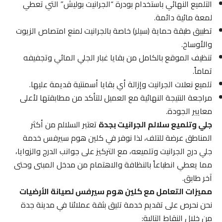
التلميع النهائي باستخدام بودرة “الجرانيت بوليش” التي تعطي
لمعة مائية دائمة.
تطبيق طبقة حماية (سيلر) خاصة بالجرانيت لمنع امتصاص الزيوت
والأوساخ.
تنظيف الموقع بالكامل من بقايا غبار الجلي المائي وتجفيفه
تماماً.
تلميع نعلات الجرانيت وإزالة أي بقايا أسمنتية قديمة عليها.
مراجعة النتيجة النهائية مع العميل للتأكد من مطابقتها لأعلى
معايير الجودة.
جلي وتلميع سلالم الجرانيت بجدة
تعتبر السلالم من أكثر
المناطق عرضة للتلف، لذا نوفر في كلين هوم سيرفس خدمة
جلي درج الجرانيت وتلميعه، مع التركيز على جوانب الدرج والزوايا،
مما يعطي انطباعاً بالنظافة والاهتمام من مدخل المبنى وحتى
آخر طابق.
مميزات التعامل مع كلين هوم سيرفس لصيانة الأرضيات
نحن نحرص على تقديم خدمة تليق بثقة عملائنا في مدينة جدة
من خلال النقاط التالية: