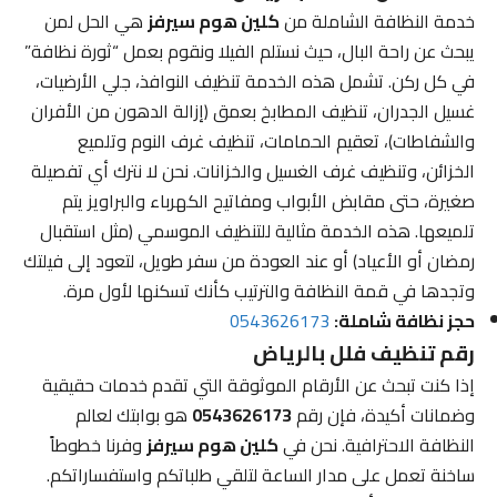
خدمة النظافة الشاملة من
كلين هوم سيرفز
هي الحل لمن
يبحث عن راحة البال، حيث نستلم الفيلا ونقوم بعمل “ثورة نظافة”
في كل ركن. تشمل هذه الخدمة تنظيف النوافذ، جلي الأرضيات،
غسيل الجدران، تنظيف المطابخ بعمق (إزالة الدهون من الأفران
والشفاطات)، تعقيم الحمامات، تنظيف غرف النوم وتلميع
الخزائن، وتنظيف غرف الغسيل والخزانات. نحن لا نترك أي تفصيلة
صغيرة، حتى مقابض الأبواب ومفاتيح الكهرباء والبراويز يتم
تلميعها. هذه الخدمة مثالية للتنظيف الموسمي (مثل استقبال
رمضان أو الأعياد) أو عند العودة من سفر طويل، لتعود إلى فيلتك
وتجدها في قمة النظافة والترتيب كأنك تسكنها لأول مرة.
حجز نظافة شاملة:
0543626173
رقم تنظيف فلل بالرياض
إذا كنت تبحث عن الأرقام الموثوقة التي تقدم خدمات حقيقية
وضمانات أكيدة، فإن رقم
0543626173
هو بوابتك لعالم
النظافة الاحترافية. نحن في
كلين هوم سيرفز
وفرنا خطوطاً
ساخنة تعمل على مدار الساعة لتلقي طلباتكم واستفساراتكم.