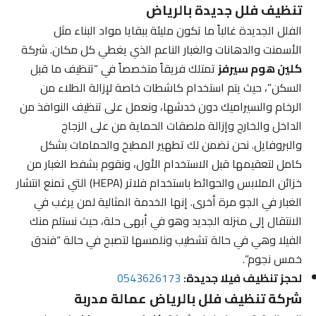
تنظيف فلل جديدة بالرياض
الفلل الجديدة غالباً ما تكون مليئة ببقايا مواد البناء مثل
الأسمنت والدهانات والغبار الناعم الذي يغطي كل مكان. شركة
كلين هوم سيرفز
تمتلك فريقاً متخصصاً في “تنظيف ما قبل
السكن”، حيث يتم استخدام كاشطات خاصة لإزالة الطلاء من
الرخام والسيراميك دون خدشها، ونعمل على تنظيف النوافذ من
الداخل والخارج وإزالة ملصقات الحماية من على الزجاج
والبروفايل. نحن نضمن لك تطهير المطبخ والحمامات بشكل
كامل لتعقيمها قبل الاستخدام الأول، ونقوم بشفط الغبار من
خزائن الملابس والحوائط باستخدام فلاتر (HEPA) التي تمنع انتشار
الغبار في الجو مرة أخرى. إنها الخدمة المثالية لمن يرغب في
الانتقال إلى منزله الجديد وهو في أبهى حلة، حيث نستلم منك
الفيلا وهي في حالة تشطيب ونلمسها لتصبح في حالة “فندق
خمس نجوم”.
لحجز تنظيف فيلا جديدة:
0543626173
شركة تنظيف فلل بالرياض عمالة مدربة