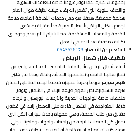
بخصومات كبيرة. كما نوفر عروضاً خاصة للتعاقدات السنوية
والنصف سنوية التي تضمن لك بقاء فيلتك نظيفة طوال العام
بتكلفة مخفضة. هدفنا هو جعل خدمات النظافة الفاخرة متاحة
لجميع سكان الرياض بأسعار تنافسية جداً مقارنة بمستوى
الخدمة والمعدات المستخدمة، مع الالتزام التام بعدم وجود أي
تكاليف مخفية بعد البدء في العمل.
استعلم عن الأسعار:
0543626173
تنظيف فلل شمال الرياض
أحياء شمال الرياض مثل الملقا، الياسمين، الصحافة، والنرجس
تمتاز بفللها الراقية وتصاميمها الحديثة، ولذلك وفرنا في
كلين
هوم سيرفز
فروعاً وفرقاً مجهزة خصيصاً لهذه المناطق لضمان
سرعة الاستجابة. نحن نتفهم طبيعة البناء في الشمال ونوفر
منظفات خاصة للواجهات الحديثة والأرضيات البورسلين والرخام.
فرقنا المتواجدة في الشمال قادرة على الوصول إليك في غضون
دقائق من طلب الخدمة، وهي مجهزة بأحدث سيارات النقل التي
تحمل كل المعدات اللازمة من رافعات واجهات وماكينات جلي.
سواء كنت تستعد لمناسبة خاصة أو ترغب في تنظيف دوري، فإن