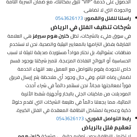
الحصول على خدمة “VIP” تليق بمكانتك، مع ضمان السرية التامة
والجودة التي لا تضاهى.
راسلنا للفلل والقصور:
0543626173
شركات تنظيف الفلل في الرياض
في سوق مليء بالشركات، تظل
كلين هوم سيرفز
هي العلامة
الفارقة بفضل التزامها بالمعايير البيئية والصحية. نحن لا نستخدم
منظفات عشوائية، بل نختار مواداً مستوردة صديقة للبيئة لا تسبب
الحساسية أو الروائح النفاذة المزعجة. تتميز شركتنا بوجود قسم
خاص للجودة يقوم بالتواصل مع العميل بعد انتهاء الخدمة
لضمان رضاه التام، وفي حال وجود أي ملاحظة يتم إرسال فريق
فوراً لمعالجتها مجاناً. نحن نستثمر دائماً في شراء أحدث
الموديلات من ماكينات الجلي بالبخار وأجهزة شفط الأتربة
المائية، مما يجعلنا دائماً في طليعة الشركات التي تقدم حلولاً
ذكية وعصرية لمشاكل النظافة المعقدة في الفلل الكبيرة.
رابط التواصل الفوري:
0543626173
تعقيم فلل بالرياض
لا تكتمل النظافة بدون تعقيم حقيقي، وشركة
كلين هوم