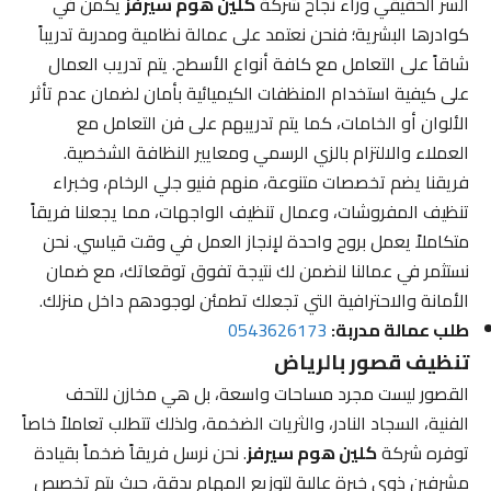
السر الحقيقي وراء نجاح شركة
كلين هوم سيرفز
يكمن في
كوادرها البشرية؛ فنحن نعتمد على عمالة نظامية ومدربة تدريباً
شاقاً على التعامل مع كافة أنواع الأسطح. يتم تدريب العمال
على كيفية استخدام المنظفات الكيميائية بأمان لضمان عدم تأثر
الألوان أو الخامات، كما يتم تدريبهم على فن التعامل مع
العملاء والالتزام بالزي الرسمي ومعايير النظافة الشخصية.
فريقنا يضم تخصصات متنوعة، منهم فنيو جلي الرخام، وخبراء
تنظيف المفروشات، وعمال تنظيف الواجهات، مما يجعلنا فريقاً
متكاملاً يعمل بروح واحدة لإنجاز العمل في وقت قياسي. نحن
نستثمر في عمالنا لنضمن لك نتيجة تفوق توقعاتك، مع ضمان
الأمانة والاحترافية التي تجعلك تطمئن لوجودهم داخل منزلك.
طلب عمالة مدربة:
0543626173
تنظيف قصور بالرياض
القصور ليست مجرد مساحات واسعة، بل هي مخازن للتحف
الفنية، السجاد النادر، والثريات الضخمة، ولذلك تتطلب تعاملاً خاصاً
توفره شركة
كلين هوم سيرفز
. نحن نرسل فريقاً ضخماً بقيادة
مشرفين ذوي خبرة عالية لتوزيع المهام بدقة، حيث يتم تخصيص