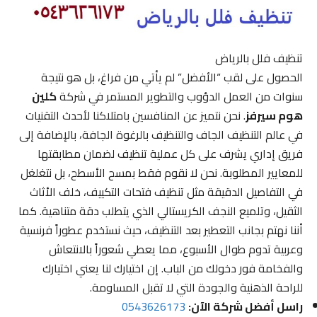
تنظيف فلل بالرياض
الحصول على لقب “الأفضل” لم يأتي من فراغ، بل هو نتيجة
سنوات من العمل الدؤوب والتطوير المستمر في شركة
كلين
هوم سيرفز
. نحن نتميز عن المنافسين بامتلاكنا لأحدث التقنيات
في عالم التنظيف الجاف والتنظيف بالرغوة الجافة، بالإضافة إلى
فريق إداري يشرف على كل عملية تنظيف لضمان مطابقتها
للمعايير المطلوبة. نحن لا نقوم فقط بمسح الأسطح، بل نتغلغل
في التفاصيل الدقيقة مثل تنظيف فتحات التكييف، خلف الأثاث
الثقيل، وتلميع النجف الكريستالي الذي يتطلب دقة متناهية. كما
أننا نهتم بجانب التعطير بعد التنظيف، حيث نستخدم عطوراً فرنسية
وعربية تدوم طوال الأسبوع، مما يعطي شعوراً بالانتعاش
والفخامة فور دخولك من الباب. إن اختيارك لنا يعني اختيارك
للراحة الذهنية والجودة التي لا تقبل المساومة.
راسل أفضل شركة الآن:
0543626173