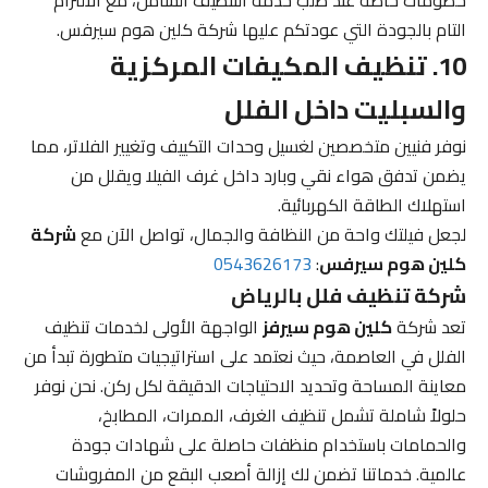
التام بالجودة التي عودتكم عليها شركة كلين هوم سيرفس.
10. تنظيف المكيفات المركزية
والسبليت داخل الفلل
نوفر فنيين متخصصين لغسيل وحدات التكييف وتغيير الفلاتر، مما
يضمن تدفق هواء نقي وبارد داخل غرف الفيلا ويقلل من
استهلاك الطاقة الكهربائية.
لجعل فيلتك واحة من النظافة والجمال، تواصل الآن مع
شركة
كلين هوم سيرفس
:
0543626173
شركة تنظيف فلل بالرياض
تعد شركة
كلين هوم سيرفز
الواجهة الأولى لخدمات تنظيف
الفلل في العاصمة، حيث نعتمد على استراتيجيات متطورة تبدأ من
معاينة المساحة وتحديد الاحتياجات الدقيقة لكل ركن. نحن نوفر
حلولاً شاملة تشمل تنظيف الغرف، الممرات، المطابخ،
والحمامات باستخدام منظفات حاصلة على شهادات جودة
عالمية. خدماتنا تضمن لك إزالة أصعب البقع من المفروشات