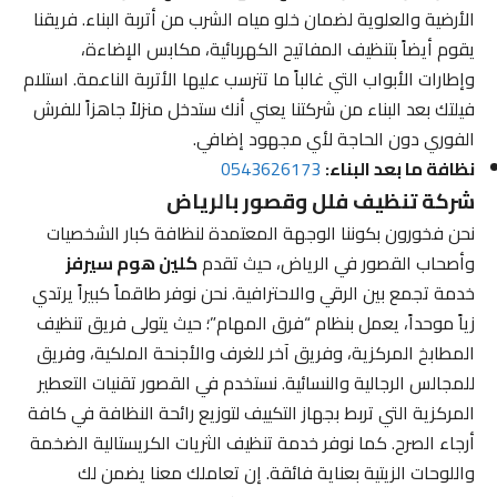
الأرضية والعلوية لضمان خلو مياه الشرب من أتربة البناء. فريقنا
يقوم أيضاً بتنظيف المفاتيح الكهربائية، مكابس الإضاءة،
وإطارات الأبواب التي غالباً ما تترسب عليها الأتربة الناعمة. استلام
فيلتك بعد البناء من شركتنا يعني أنك ستدخل منزلاً جاهزاً للفرش
الفوري دون الحاجة لأي مجهود إضافي.
نظافة ما بعد البناء:
0543626173
شركة تنظيف فلل وقصور بالرياض
نحن فخورون بكوننا الوجهة المعتمدة لنظافة كبار الشخصيات
وأصحاب القصور في الرياض، حيث تقدم
كلين هوم سيرفز
خدمة تجمع بين الرقي والاحترافية. نحن نوفر طاقماً كبيراً يرتدي
زياً موحداً، يعمل بنظام “فرق المهام”؛ حيث يتولى فريق تنظيف
المطابخ المركزية، وفريق آخر للغرف والأجنحة الملكية، وفريق
للمجالس الرجالية والنسائية. نستخدم في القصور تقنيات التعطير
المركزية التي تربط بجهاز التكييف لتوزيع رائحة النظافة في كافة
أرجاء الصرح. كما نوفر خدمة تنظيف الثريات الكريستالية الضخمة
واللوحات الزيتية بعناية فائقة. إن تعاملك معنا يضمن لك