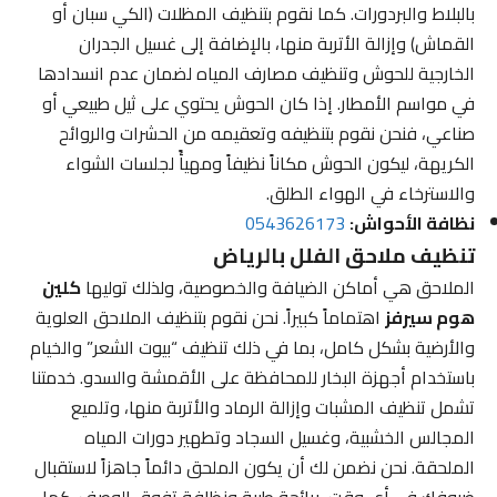
بالبلاط والبردورات. كما نقوم بتنظيف المظلات (الكي سبان أو
القماش) وإزالة الأتربة منها، بالإضافة إلى غسيل الجدران
الخارجية للحوش وتنظيف مصارف المياه لضمان عدم انسدادها
في مواسم الأمطار. إذا كان الحوش يحتوي على ثيل طبيعي أو
صناعي، فنحن نقوم بتنظيفه وتعقيمه من الحشرات والروائح
الكريهة، ليكون الحوش مكاناً نظيفاً ومهيأً لجلسات الشواء
والاسترخاء في الهواء الطلق.
نظافة الأحواش:
0543626173
تنظيف ملاحق الفلل بالرياض
الملاحق هي أماكن الضيافة والخصوصية، ولذلك توليها
كلين
هوم سيرفز
اهتماماً كبيراً. نحن نقوم بتنظيف الملاحق العلوية
والأرضية بشكل كامل، بما في ذلك تنظيف “بيوت الشعر” والخيام
باستخدام أجهزة البخار للمحافظة على الأقمشة والسدو. خدمتنا
تشمل تنظيف المشبات وإزالة الرماد والأتربة منها، وتلميع
المجالس الخشبية، وغسيل السجاد وتطهير دورات المياه
الملحقة. نحن نضمن لك أن يكون الملحق دائماً جاهزاً لاستقبال
ضيوفك في أي وقت، برائحة طيبة ونظافة تفوق الوصف. كما