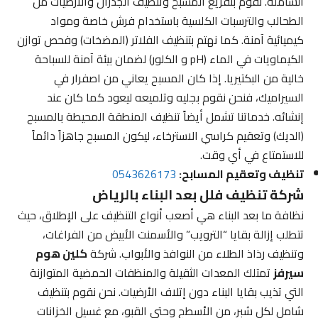
الشاملة. نقوم بتفريغ المسبح وتنظيف الجدران والأرضيات من
الطحالب والترسبات الكلسية باستخدام فرش خاصة ومواد
كيميائية آمنة. كما نهتم بتنظيف الفلاتر (المضخات) وفحص توازن
الكيماويات في الماء (pH و الكلور) لضمان بيئة آمنة للسباحة
خالية من البكتيريا. إذا كان المسبح يعاني من اصفرار في
السيراميك، فنحن نقوم بجليه وتلميعه ليعود كما كان عند
إنشائه. خدماتنا تشمل أيضاً تنظيف المنطقة المحيطة بالمسبح
(الديك) وتعقيم كراسي الاسترخاء، ليكون المسبح جاهزاً دائماً
للاستمتاع في أي وقت.
تنظيف وتعقيم المسابح:
0543626173
شركة تنظيف فلل بعد البناء بالرياض
نظافة ما بعد البناء هي أصعب أنواع التنظيف على الإطلاق، حيث
تتطلب إزالة بقايا “الترويب” والأسمنت الأبيض من الفراغات،
وتنظيف رذاذ الطلاء من النوافذ والأبواب. شركة
كلين هوم
سيرفز
تمتلك المعدات الثقيلة والمنظفات الحمضية المتوازنة
التي تذيب بقايا البناء دون إتلاف الأرضيات. نحن نقوم بتنظيف
شامل لكل شبر، من الأسطح وحتى القبو، مع غسيل الخزانات