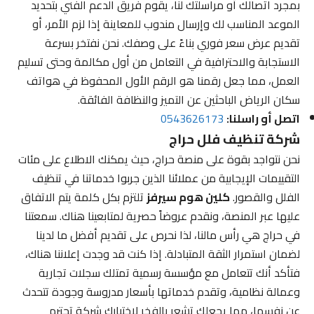
بمجرد اتصالك أو مراسلتك لنا، يقوم فريق الدعم الفني بتحديد
الموعد المناسب لك وإرسال مندوب للمعاينة إذا لزم الأمر، أو
تقديم عرض سعر فوري بناءً على وصفك. نحن نفتخر بسرعة
الاستجابة والاحترافية في التعامل من أول مكالمة وحتى تسليم
العمل، مما جعل رقمنا هو الرقم الأول المحفوظ في هواتف
سكان الرياض الباحثين عن التميز والنظافة الفائقة.
اتصل أو راسلنا:
0543626173
شركة تنظيف فلل حراج
نحن نتواجد بقوة على منصة حراج، حيث يمكنك الاطلاع على مئات
التقييمات الإيجابية من عملائنا الذين جربوا خدماتنا في تنظيف
الفلل والقصور.
كلين هوم سيرفز
تلتزم بكل كلمة يتم الاتفاق
عليها عبر المنصة، ونقدم عروضاً حصرية لمتابعينا هناك. سمعتنا
في حراج هي رأس مالنا، لذا نحرص على تقديم أفضل ما لدينا
لضمان استمرار الثقة المتبادلة. إذا كنت قد وجدت إعلاننا هناك،
فتأكد أنك تتعامل مع مؤسسة رسمية تمتلك سجلات تجارية
وعمالة نظامية، وتقدم خدماتها بأسعار مدروسة وجودة تتحدث
عن نفسها، مما يجعلك تشعر بالفخر لاختيارك شركة تحترم