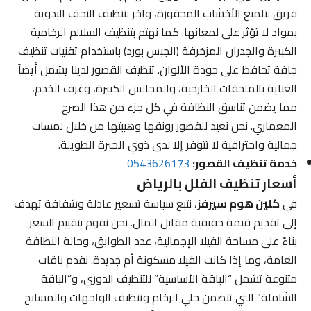
فريق لتلميع الأخشاب المحفورة، وآخر لتنظيف التحف اليدوية
بمواد لا تؤثر على لمعانها. كما نهتم بتنظيف السلالم الرخامية
الكبيرة والجدران المزخرفة (الجبس بورد) باستخدام تقنيات تنظيف
جافة تحافظ على جودة الألوان. تنظيف القصور لدينا يشمل أيضاً
العناية بالملحقات الخارجية، والمجالس الكبيرة، وغرف الخدم،
مما يضمن تناسق النظافة في كل جزء من هذا الصرح
المعماري. نحن نعيد للقصور رونقها وهيبتها من خلال لمسات
جمالية واحترافية لا تتوفر إلا لدى ذوي الخبرة الطويلة.
خدمة تنظيف القصور:
0543626173
أسعار تنظيف الفلل بالرياض
في
كلين هوم سيرفز
، نتبع سياسة تسعير عادلة وشفافة تهدف
إلى تقديم قيمة حقيقية مقابل المال. نحن نقوم بتقييم السعر
بناءً على مساحة الفيلا الإجمالية، عدد الطوابق، وحالة النظافة
العامة، وما إذا كانت الفيلا مسكونة أم جديدة. نقدم باقات
متنوعة تشمل “الباقة الأساسية” للتنظيف الدوري، و”الباقة
الشاملة” التي تتضمن جلي الرخام وتنظيف الواجهات والمسابح