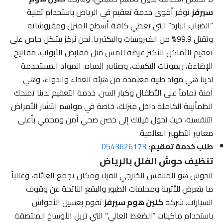
سيرفز
توفر أقوى خدمة تعقيم في الرياض باستخدام تقنية
“الضباب البارد” التي تغطي كافة أسطح المنزل ومفروشاته
وتقتل 99.9% من الفيروسات والبكتيريا. نحن نركز بشكل خاص على
تعقيم الأماكن الأكثر عرضة للمس مثل مقابض الأبواب، مفاتيح
الإضاءة، ريموتات التكييف، وصنابير المياه. المواد المستخدمة
لدينا هي مواد طبية معتمدة من هيئة الغذاء والدواء، وهي
آمنة تماماً على الأطفال وكبار السن. خدمة التعقيم لدينا تمنحك
الطمأنينة الكاملة داخل منزلك، خاصة في مواسم انتشار الأمراض
التنفسية، حيث نحول فيلتك إلى حصن صحي آمن ومحمي بأعلى
معايير التطهير العالمية.
طلب خدمة تعقيم:
0543626173
تنظيف حوش الفلل بالرياض
الحوش هو المتنفس الخارجي للفيلا ومكان تجمع العائلة، وغالباً
ما يتعرض للأتربة ومخلفات الطيور والبقع الناتجة عن وقوف
السيارات. شركة
كلين هوم سيرفز
تقوم بغسيل الأحواش
باستخدام ماكينات “الضغط العالي” التي تزيل الأوساخ الملتصقة