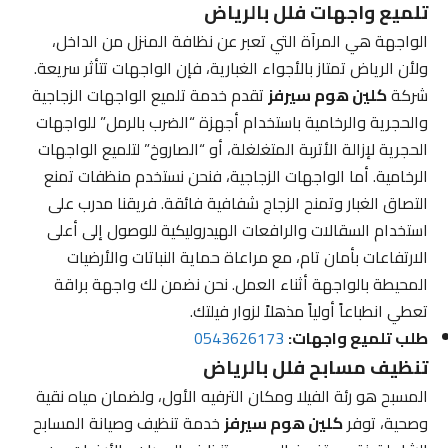
تلميع واجهات فلل بالرياض
الواجهة هي المرآة التي تعبر عن نظافة المنزل من الداخل،
ولأن الرياض تمتاز بالأجواء الغبارية، فإن الواجهات تتأثر سريعة.
شركة
كلين هوم سيرفز
تقدم خدمة تلميع الواجهات الزجاجية
والحجرية والرخامية باستخدام أجهزة “الضرب بالرمل” للواجهات
الحجرية لإزالة الأتربة المتغلغلة، أو “الصاروخ” لتلميع الواجهات
الرخامية. أما الواجهات الزجاجية، فنحن نستخدم منظفات تمنع
التصاق الغبار وتمنح الزجاج شفافية فائقة. فريقنا مدرب على
استخدام السقالات والرافعات الهيدروليكية للوصول إلى أعلى
الارتفاعات بأمان تام، مع مراعاة حماية النباتات والأرضيات
المحيطة بالواجهة أثناء العمل. نحن نضمن لك واجهة براقة
تعطي انطباعاً أولياً مذهلاً لزوار فيلتك.
طلب تلميع واجهات:
0543626173
تنظيف مسابح فلل بالرياض
المسبح هو رئة الفيلا ومكان الترفيه الأول، ولضمان مياه نقية
وصحية، توفر
كلين هوم سيرفز
خدمة تنظيف وصيانة المسابح