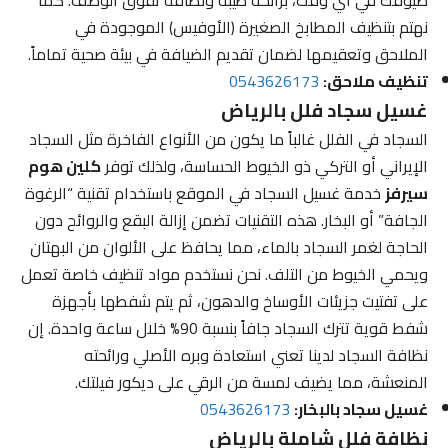
نهتم بتنظيف المطابخ الصغيرة (الأوفيس) الموجودة في
الملاحق وتعقيمها لضمان تقديم الضيافة في بيئة صحية تماماً.
تنظيف ملاحق:
0543626173
غسيل سجاد فلل بالرياض
السجاد في الفلل غالباً ما يكون من الأنواع الفاخرة مثل السجاد
الإيراني أو التركي ذو الخيوط الحساسة، ولذلك توفر
كلين هوم
سيرفز
خدمة غسيل السجاد في الموقع باستخدام تقنية “الرغوة
الجافة” أو البخار. هذه التقنيات تضمن إزالة البقع والروائح دون
الحاجة لغمر السجاد بالماء، مما يحافظ على الألوان من البهتان
ويحمي الخيوط من التلف. نحن نستخدم مواد تنظيف خاصة تعمل
على تفتيت جزيئات الأوساخ والدهون، ثم يتم شفطها بأجهزة
شفط قوية تترك السجاد جافاً بنسبة 90% خلال ساعة واحدة. إن
نظافة السجاد لدينا تعني استعادة وبره الأصلي ورائحته
المنعشة، مما يضيف لمسة من الرقي على ديكور فيلتك.
غسيل سجاد بالبخار:
0543626173
نظافة فلل شاملة بالرياض