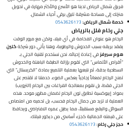
فريق شمال الرياض لدينا هو الأسرع والأكثر مهارة في تحويل
منزلك إلى مساحة مشرقة تليق برقي أحياء الشمال.
خدمة شمال الرياض:
0543626173
جلي رخام فلل بالرياض
الرخام هو عنوان الفخامة في أي فيلا، ولكن مع مرور الوقت
يفقد بريقه بسبب الخدوش والرطوبة، وهنا يأتي دور شركة
كلين
هوم سيرفز
في إعادة إحيائه. نحن نستخدم تقنية الجلي بـ
“أقراص الألماس” التي تقوم بإزالة الطبقة الباهتة والخدوش
السطحية بدقة، ثم نتبعها بعملية التلميع بمادة “الكريستال” التي
تمنح الرخام لمعاناً زجاجياً يعكس الضوء. خدمتنا لا تقتصر على
الجلي فقط، بل نقوم بمعالجة الفراغات بين الرخام (الترويب)
بمواد إيبوكسية تطابق لون الرخام لضمان مظهر موحد. هذه
العملية لا تزيد من جمال الرخام فحسب، بل تحميه من امتصاص
السوائل والبقع مستقبلاً، مما يطيل عمره الافتراضي ويحافظ
على قيمته الجمالية كجزء أساسي من ديكور فيلتك.
حجز جلي رخام:
0543626173