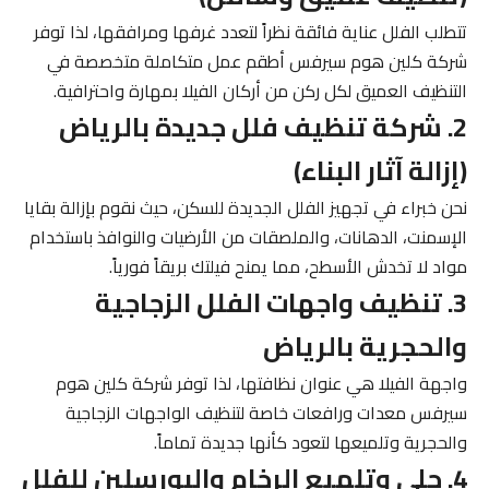
تتطلب الفلل عناية فائقة نظراً لتعدد غرفها ومرافقها، لذا توفر
شركة كلين هوم سيرفس أطقم عمل متكاملة متخصصة في
التنظيف العميق لكل ركن من أركان الفيلا بمهارة واحترافية.
2. شركة تنظيف فلل جديدة بالرياض
(إزالة آثار البناء)
نحن خبراء في تجهيز الفلل الجديدة للسكن، حيث نقوم بإزالة بقايا
الإسمنت، الدهانات، والملصقات من الأرضيات والنوافذ باستخدام
مواد لا تخدش الأسطح، مما يمنح فيلتك بريقاً فورياً.
3. تنظيف واجهات الفلل الزجاجية
والحجرية بالرياض
واجهة الفيلا هي عنوان نظافتها، لذا توفر شركة كلين هوم
سيرفس معدات ورافعات خاصة لتنظيف الواجهات الزجاجية
والحجرية وتلميعها لتعود كأنها جديدة تماماً.
4. جلي وتلميع الرخام والبورسلين للفلل