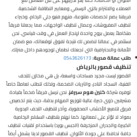
العملاء والالتزام بالزي الرسمي ومعايير النظافة الشخصية.
فريقنا يضم تخصصات متنوعة، منهم فنيو جلي الرخام، وخبراء
تنظيف المفروشات، وعمال تنظيف الواجهات، مما يجعلنا فريقاً
متكاملاً يعمل بروح واحدة لإنجاز العمل في وقت قياسي. نحن
نستثمر في عمالنا لنضمن لك نتيجة تفوق توقعاتك، مع ضمان
الأمانة والاحترافية التي تجعلك تطمئن لوجودهم داخل منزلك.
طلب عمالة مدربة:
0543626173
تنظيف قصور بالرياض
القصور ليست مجرد مساحات واسعة، بل هي مخازن للتحف
الفنية، السجاد النادر، والثريات الضخمة، ولذلك تتطلب تعاملاً خاصاً
توفره شركة
كلين هوم سيرفز
. نحن نرسل فريقاً ضخماً بقيادة
مشرفين ذوي خبرة عالية لتوزيع المهام بدقة، حيث يتم تخصيص
فريق لتلميع الأخشاب المحفورة، وآخر لتنظيف التحف اليدوية
بمواد لا تؤثر على لمعانها. كما نهتم بتنظيف السلالم الرخامية
الكبيرة والجدران المزخرفة (الجبس بورد) باستخدام تقنيات تنظيف
جافة تحافظ على جودة الألوان. تنظيف القصور لدينا يشمل أيضاً