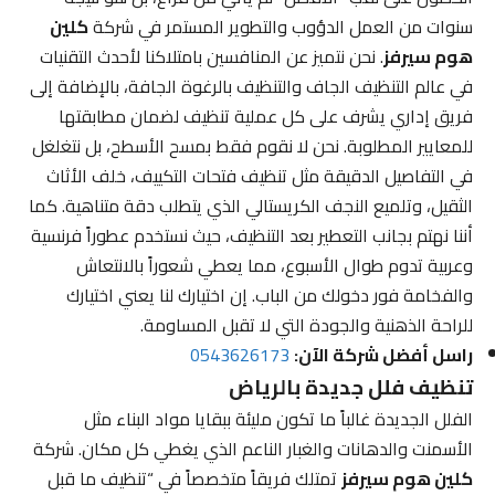
سنوات من العمل الدؤوب والتطوير المستمر في شركة
كلين
هوم سيرفز
. نحن نتميز عن المنافسين بامتلاكنا لأحدث التقنيات
في عالم التنظيف الجاف والتنظيف بالرغوة الجافة، بالإضافة إلى
فريق إداري يشرف على كل عملية تنظيف لضمان مطابقتها
للمعايير المطلوبة. نحن لا نقوم فقط بمسح الأسطح، بل نتغلغل
في التفاصيل الدقيقة مثل تنظيف فتحات التكييف، خلف الأثاث
الثقيل، وتلميع النجف الكريستالي الذي يتطلب دقة متناهية. كما
أننا نهتم بجانب التعطير بعد التنظيف، حيث نستخدم عطوراً فرنسية
وعربية تدوم طوال الأسبوع، مما يعطي شعوراً بالانتعاش
والفخامة فور دخولك من الباب. إن اختيارك لنا يعني اختيارك
للراحة الذهنية والجودة التي لا تقبل المساومة.
راسل أفضل شركة الآن:
0543626173
تنظيف فلل جديدة بالرياض
الفلل الجديدة غالباً ما تكون مليئة ببقايا مواد البناء مثل
الأسمنت والدهانات والغبار الناعم الذي يغطي كل مكان. شركة
كلين هوم سيرفز
تمتلك فريقاً متخصصاً في “تنظيف ما قبل