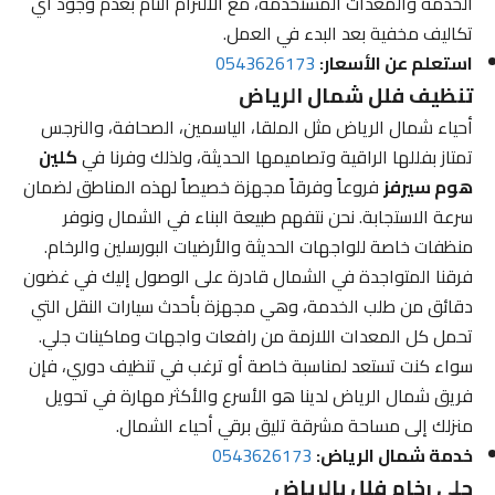
الخدمة والمعدات المستخدمة، مع الالتزام التام بعدم وجود أي
تكاليف مخفية بعد البدء في العمل.
استعلم عن الأسعار:
0543626173
تنظيف فلل شمال الرياض
أحياء شمال الرياض مثل الملقا، الياسمين، الصحافة، والنرجس
تمتاز بفللها الراقية وتصاميمها الحديثة، ولذلك وفرنا في
كلين
هوم سيرفز
فروعاً وفرقاً مجهزة خصيصاً لهذه المناطق لضمان
سرعة الاستجابة. نحن نتفهم طبيعة البناء في الشمال ونوفر
منظفات خاصة للواجهات الحديثة والأرضيات البورسلين والرخام.
فرقنا المتواجدة في الشمال قادرة على الوصول إليك في غضون
دقائق من طلب الخدمة، وهي مجهزة بأحدث سيارات النقل التي
تحمل كل المعدات اللازمة من رافعات واجهات وماكينات جلي.
سواء كنت تستعد لمناسبة خاصة أو ترغب في تنظيف دوري، فإن
فريق شمال الرياض لدينا هو الأسرع والأكثر مهارة في تحويل
منزلك إلى مساحة مشرقة تليق برقي أحياء الشمال.
خدمة شمال الرياض:
0543626173
جلي رخام فلل بالرياض