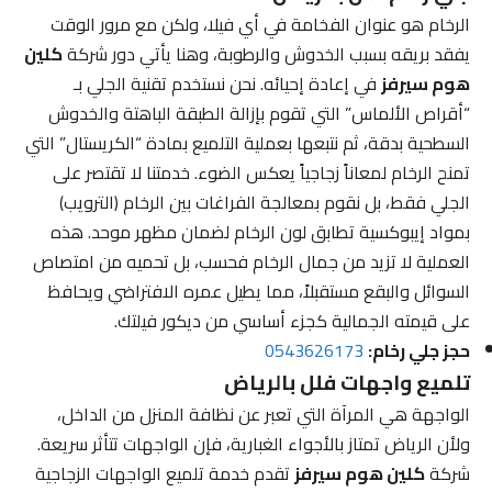
الرخام هو عنوان الفخامة في أي فيلا، ولكن مع مرور الوقت
يفقد بريقه بسبب الخدوش والرطوبة، وهنا يأتي دور شركة
كلين
هوم سيرفز
في إعادة إحيائه. نحن نستخدم تقنية الجلي بـ
“أقراص الألماس” التي تقوم بإزالة الطبقة الباهتة والخدوش
السطحية بدقة، ثم نتبعها بعملية التلميع بمادة “الكريستال” التي
تمنح الرخام لمعاناً زجاجياً يعكس الضوء. خدمتنا لا تقتصر على
الجلي فقط، بل نقوم بمعالجة الفراغات بين الرخام (الترويب)
بمواد إيبوكسية تطابق لون الرخام لضمان مظهر موحد. هذه
العملية لا تزيد من جمال الرخام فحسب، بل تحميه من امتصاص
السوائل والبقع مستقبلاً، مما يطيل عمره الافتراضي ويحافظ
على قيمته الجمالية كجزء أساسي من ديكور فيلتك.
حجز جلي رخام:
0543626173
تلميع واجهات فلل بالرياض
الواجهة هي المرآة التي تعبر عن نظافة المنزل من الداخل،
ولأن الرياض تمتاز بالأجواء الغبارية، فإن الواجهات تتأثر سريعة.
شركة
كلين هوم سيرفز
تقدم خدمة تلميع الواجهات الزجاجية