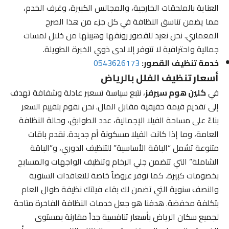
العناية بالملحقات الخارجية، والمجالس الكبيرة، وغرف الخدم،
مما يضمن تناسق النظافة في كل جزء من هذا الصرح
المعماري. نحن نعيد للقصور رونقها وهيبتها من خلال لمسات
جمالية واحترافية لا تتوفر إلا لدى ذوي الخبرة الطويلة.
خدمة تنظيف القصور:
0543626173
أسعار تنظيف الفلل بالرياض
في
كلين هوم سيرفز
، نتبع سياسة تسعير عادلة وشفافة تهدف
إلى تقديم قيمة حقيقية مقابل المال. نحن نقوم بتقييم السعر
بناءً على مساحة الفيلا الإجمالية، عدد الطوابق، وحالة النظافة
العامة، وما إذا كانت الفيلا مسكونة أم جديدة. نقدم باقات
متنوعة تشمل “الباقة الأساسية” للتنظيف الدوري، و”الباقة
الشاملة” التي تتضمن جلي الرخام وتنظيف الواجهات والمسابح
بخصومات كبيرة. كما نوفر عروضاً خاصة للتعاقدات السنوية
والنصف سنوية التي تضمن لك بقاء فيلتك نظيفة طوال العام
بتكلفة مخفضة. هدفنا هو جعل خدمات النظافة الفاخرة متاحة
لجميع سكان الرياض بأسعار تنافسية جداً مقارنة بمستوى