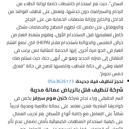
السكن”، حيث يتم استخدام كاشطات خاصة لإزالة الطلاء من
الرخام والسيراميك دون خدشها، ونعمل على تنظيف النوافذ من
الداخل والخارج وإزالة ملصقات الحماية من على الزجاج
والبروفايل. نحن نضمن لك تطهير المطبخ والحمامات بشكل
كامل لتعقيمها قبل الاستخدام الأول، ونقوم بشفط الغبار من
خزائن الملابس والحوائط باستخدام فلاتر (HEPA) التي تمنع انتشار
الغبار في الجو مرة أخرى. إنها الخدمة المثالية لمن يرغب في
الانتقال إلى منزله الجديد وهو في أبهى حلة، حيث نستلم منك
الفيلا وهي في حالة تشطيب ونلمسها لتصبح في حالة “فندق
خمس نجوم”.
لحجز تنظيف فيلا جديدة:
0543626173
شركة تنظيف فلل بالرياض عمالة مدربة
السر الحقيقي وراء نجاح شركة
كلين هوم سيرفز
يكمن في
كوادرها البشرية؛ فنحن نعتمد على عمالة نظامية ومدربة تدريباً
شاقاً على التعامل مع كافة أنواع الأسطح. يتم تدريب العمال
على كيفية استخدام المنظفات الكيميائية بأمان لضمان عدم تأثر
الألوان أو الخامات، كما يتم تدريبهم على فن التعامل مع