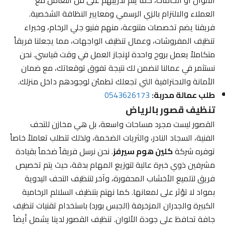
العملاء والالتزام بالزي الرسمي ومعايير النظافة الشخصية.
فريقنا يضم تخصصات متنوعة، منهم فنيو جلي الرخام، وخبراء
تنظيف المفروشات، وعمال تنظيف الواجهات، مما يجعلنا فريقاً
متكاملاً يعمل بروح واحدة لإنجاز العمل في وقت قياسي. نحن
نستثمر في عمالنا لنضمن لك نتيجة تفوق توقعاتك، مع ضمان
الأمانة والاحترافية التي تجعلك تطمئن لوجودهم داخل منزلك.
طلب عمالة مدربة:
0543626173
تنظيف قصور بالرياض
القصور ليست مجرد مساحات واسعة، بل هي مخازن للتحف
الفنية، السجاد النادر، والثريات الضخمة، ولذلك تتطلب تعاملاً خاصاً
توفره شركة
كلين هوم سيرفز
. نحن نرسل فريقاً ضخماً بقيادة
مشرفين ذوي خبرة عالية لتوزيع المهام بدقة، حيث يتم تخصيص
فريق لتلميع الأخشاب المحفورة، وآخر لتنظيف التحف اليدوية
بمواد لا تؤثر على لمعانها. كما نهتم بتنظيف السلالم الرخامية
الكبيرة والجدران المزخرفة (الجبس بورد) باستخدام تقنيات تنظيف
جافة تحافظ على جودة الألوان. تنظيف القصور لدينا يشمل أيضاً