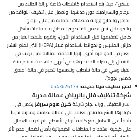
السكن”، حيث يتم استخدام كاشطات خاصة لإزالة الطلاء من
الرخام والسيراميك دون خدشها، ونعمل على تنظيف النوافذ من
الداخل والخارج وإزالة ملصقات الحماية من على الزجاج
والبروفايل. نحن نضمن لك تطهير المطبخ والحمامات بشكل
كامل لتعقيمها قبل الاستخدام الأول، ونقوم بشفط الغبار من
خزائن الملابس والحوائط باستخدام فلاتر (HEPA) التي تمنع انتشار
الغبار في الجو مرة أخرى. إنها الخدمة المثالية لمن يرغب في
الانتقال إلى منزله الجديد وهو في أبهى حلة، حيث نستلم منك
الفيلا وهي في حالة تشطيب ونلمسها لتصبح في حالة “فندق
خمس نجوم”.
لحجز تنظيف فيلا جديدة:
0543626173
شركة تنظيف فلل بالرياض عمالة مدربة
السر الحقيقي وراء نجاح شركة
كلين هوم سيرفز
يكمن في
كوادرها البشرية؛ فنحن نعتمد على عمالة نظامية ومدربة تدريباً
شاقاً على التعامل مع كافة أنواع الأسطح. يتم تدريب العمال
على كيفية استخدام المنظفات الكيميائية بأمان لضمان عدم تأثر
الألوان أو الخامات، كما يتم تدريبهم على فن التعامل مع