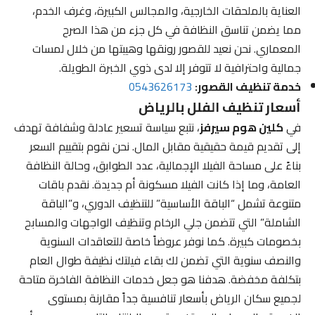
العناية بالملحقات الخارجية، والمجالس الكبيرة، وغرف الخدم،
مما يضمن تناسق النظافة في كل جزء من هذا الصرح
المعماري. نحن نعيد للقصور رونقها وهيبتها من خلال لمسات
جمالية واحترافية لا تتوفر إلا لدى ذوي الخبرة الطويلة.
خدمة تنظيف القصور:
0543626173
أسعار تنظيف الفلل بالرياض
في
كلين هوم سيرفز
، نتبع سياسة تسعير عادلة وشفافة تهدف
إلى تقديم قيمة حقيقية مقابل المال. نحن نقوم بتقييم السعر
بناءً على مساحة الفيلا الإجمالية، عدد الطوابق، وحالة النظافة
العامة، وما إذا كانت الفيلا مسكونة أم جديدة. نقدم باقات
متنوعة تشمل “الباقة الأساسية” للتنظيف الدوري، و”الباقة
الشاملة” التي تتضمن جلي الرخام وتنظيف الواجهات والمسابح
بخصومات كبيرة. كما نوفر عروضاً خاصة للتعاقدات السنوية
والنصف سنوية التي تضمن لك بقاء فيلتك نظيفة طوال العام
بتكلفة مخفضة. هدفنا هو جعل خدمات النظافة الفاخرة متاحة
لجميع سكان الرياض بأسعار تنافسية جداً مقارنة بمستوى