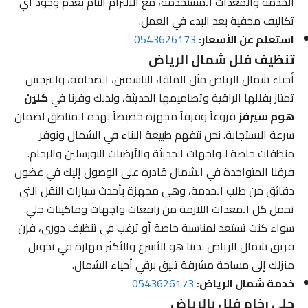
الخدمة والمعدات المستخدمة، مع الالتزام التام بعدم وجود أي
تكاليف مخفية بعد البدء في العمل.
استعلم عن الأسعار:
0543626173
تنظيف فلل شمال الرياض
أحياء شمال الرياض مثل الملقا، الياسمين، الصحافة، والنرجس
تمتاز بفللها الراقية وتصاميمها الحديثة، ولذلك وفرنا في
كلين
هوم سيرفز
فروعاً وفرقاً مجهزة خصيصاً لهذه المناطق لضمان
سرعة الاستجابة. نحن نتفهم طبيعة البناء في الشمال ونوفر
منظفات خاصة للواجهات الحديثة والأرضيات البورسلين والرخام.
فرقنا المتواجدة في الشمال قادرة على الوصول إليك في غضون
دقائق من طلب الخدمة، وهي مجهزة بأحدث سيارات النقل التي
تحمل كل المعدات اللازمة من رافعات واجهات وماكينات جلي.
سواء كنت تستعد لمناسبة خاصة أو ترغب في تنظيف دوري، فإن
فريق شمال الرياض لدينا هو الأسرع والأكثر مهارة في تحويل
منزلك إلى مساحة مشرقة تليق برقي أحياء الشمال.
خدمة شمال الرياض:
0543626173
جلي رخام فلل بالرياض