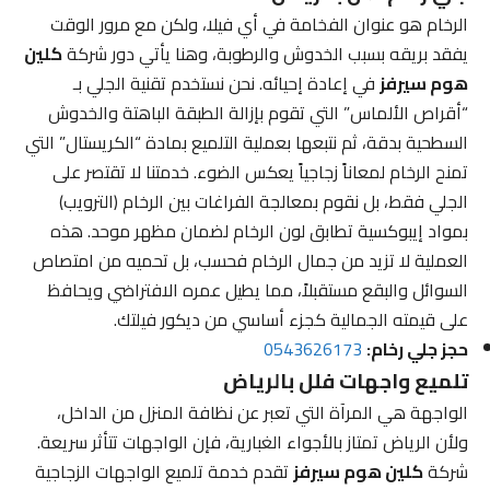
الرخام هو عنوان الفخامة في أي فيلا، ولكن مع مرور الوقت
يفقد بريقه بسبب الخدوش والرطوبة، وهنا يأتي دور شركة
كلين
هوم سيرفز
في إعادة إحيائه. نحن نستخدم تقنية الجلي بـ
“أقراص الألماس” التي تقوم بإزالة الطبقة الباهتة والخدوش
السطحية بدقة، ثم نتبعها بعملية التلميع بمادة “الكريستال” التي
تمنح الرخام لمعاناً زجاجياً يعكس الضوء. خدمتنا لا تقتصر على
الجلي فقط، بل نقوم بمعالجة الفراغات بين الرخام (الترويب)
بمواد إيبوكسية تطابق لون الرخام لضمان مظهر موحد. هذه
العملية لا تزيد من جمال الرخام فحسب، بل تحميه من امتصاص
السوائل والبقع مستقبلاً، مما يطيل عمره الافتراضي ويحافظ
على قيمته الجمالية كجزء أساسي من ديكور فيلتك.
حجز جلي رخام:
0543626173
تلميع واجهات فلل بالرياض
الواجهة هي المرآة التي تعبر عن نظافة المنزل من الداخل،
ولأن الرياض تمتاز بالأجواء الغبارية، فإن الواجهات تتأثر سريعة.
شركة
كلين هوم سيرفز
تقدم خدمة تلميع الواجهات الزجاجية