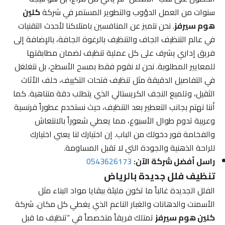
سنوات من العمل الدؤوب والتطوير المستمر في شركة
كلين
هوم سيرفز
. نحن نتميز عن المنافسين بامتلاكنا لأحدث التقنيات
في عالم التنظيف الجاف والتنظيف بالرغوة الجافة، بالإضافة إلى
فريق إداري يشرف على كل عملية تنظيف لضمان مطابقتها
للمعايير المطلوبة. نحن لا نقوم فقط بمسح الأسطح، بل نتغلغل
في التفاصيل الدقيقة مثل تنظيف فتحات التكييف، خلف الأثاث
الثقيل، وتلميع النجف الكريستالي الذي يتطلب دقة متناهية. كما
أننا نهتم بجانب التعطير بعد التنظيف، حيث نستخدم عطوراً فرنسية
وعربية تدوم طوال الأسبوع، مما يعطي شعوراً بالانتعاش
والفخامة فور دخولك من الباب. إن اختيارك لنا يعني اختيارك
للراحة الذهنية والجودة التي لا تقبل المساومة.
راسل أفضل شركة الآن:
0543626173
تنظيف فلل جديدة بالرياض
الفلل الجديدة غالباً ما تكون مليئة ببقايا مواد البناء مثل
الأسمنت والدهانات والغبار الناعم الذي يغطي كل مكان. شركة
كلين هوم سيرفز
تمتلك فريقاً متخصصاً في “تنظيف ما قبل