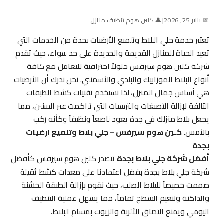
📅 يناير 25, 2026
|
👤 كلين هوم تنظيف منازل
تعتبر خدمة جلي البلاط وتلميع الأرضيات بجدة من الخدمات التي
تعيد الحياة للمنازل القديمة والجديدة على حد سواء، حيث تقدم
شركة كلين هوم سيرفس حلولاً احترافية للتعامل مع كافة
أنواع البلاط الموزاييك والبلدي والأسمنتي. نحن ندرك أن الأرضيات
هي أساس جمال المنزل، لذا نستخدم تقنيات كشط الطبقات
التالفة لإزالة التصبغات والترسبات التي تراكمت عبر السنين، مما
يجعل بلاط منزلك في جدة يعود ناصعاً ونظيفاً وكأنه ركب
بالأمس.
كلين هوم سيرفس – جلي بلاط وتلميع ارضيات
بجدة
أفضل شركة جلي بلاط بجدة
تتصدر كلين هوم سيرفس كأفضل
شركة جلي بلاط بجدة بفضل اعتمادنا على معدات كشط ثقيلة
صممت خصيصاً للبلاط الصلب، حيث نقوم بإزالة الطبقة الخشنة
والداكنة وتنعيم السطح تماماً، مما يسهل عملية التنظيف
اليومي ويمنع التصاق الأتربة والزيوت بمسام البلاط.