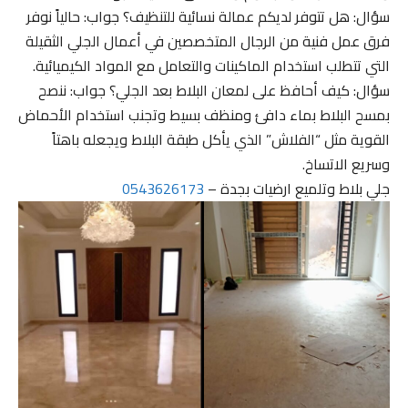
سؤال: هل تتوفر لديكم عمالة نسائية للتنظيف؟ جواب: حالياً نوفر
فرق عمل فنية من الرجال المتخصصين في أعمال الجلي الثقيلة
التي تتطلب استخدام الماكينات والتعامل مع المواد الكيميائية.
سؤال: كيف أحافظ على لمعان البلاط بعد الجلي؟ جواب: ننصح
بمسح البلاط بماء دافئ ومنظف بسيط وتجنب استخدام الأحماض
القوية مثل “الفلاش” الذي يأكل طبقة البلاط ويجعله باهتاً
وسريع الاتساخ.
جلي بلاط وتلميع ارضيات بجدة –
0543626173