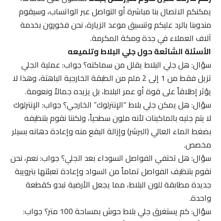
يمكنكم الاتصال بنا مباشرة أو التواصل عبر الواتساب، وسيقوم
مندوبنا بالرد عليكم وتنسيق موعد الزيارة، نحن فخورون بخدمة
آلاف العملاء في جدة ومكة المكرمة.
الأسئلة الشائعة حول جلي البلاط وتلميعه
سؤال: هل جلي البلاط يقلل من سماكته؟ جواب: عملية الجلي
تزيل فقط من 1 إلى 2 ملم من الطبقة الخارجية الباهتة، وهذا لا
يؤثر إطلاقاً على قوة أو عمر البلاط، بل يزيده جمالاً ونعومة.
سؤال: هل يمكن جلي بلاط “الإنترلوك” الخارجي؟ جواب: الإنترلوك
لا يتم جليه بالماكينات لأنه ملون سطحياً، ولكننا نقوم بتنظيفه
بضغط الماء العالي (البرشر) وإزالة البقع منه وإعادة دهانه بسيلر
مخصص.
سؤال: هل تختفي الفواصل السوداء بعد الجلي؟ جواب: نعم، نحن
نقوم بتنظيف الفواصل تماماً من السواد وإعادة تعبئتها بترويبة
جديدة مطابقة للون البلاط، مما يجعل الأرضية تبدو كقطعة
واحدة.
سؤال: كم يستغرق جلي بلاط حوش بمساحة 100 متر؟ جواب: