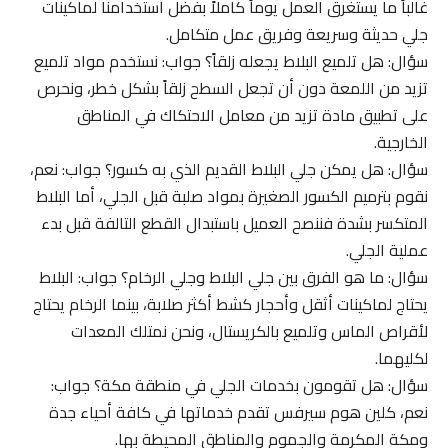
غالباً ما يستغرق العمل يوماً كاملاً بفضل استخدامنا لماكينات
جلي حديثة وسريعة وفريق عمل متكامل.
سؤال: هل تلميع البلاط يجعله زلقاً؟ جواب: نستخدم مواد تلميع
تزيد من اللمعة دون أن تجعل السطح زلقاً بشكل خطر، ونحرص
على تطبيق مادة تزيد من معامل الاحتكاك في المناطق
الخارجية.
سؤال: هل يمكن جلي البلاط القديم الذي به كسور؟ جواب: نعم،
نقوم بترميم الكسور الصغيرة بمواد صلبة قبل الجلي، أما البلاط
المتكسر بشدة فننصح العميل باستبدال القطع التالفة قبل بدء
عملية الجلي.
سؤال: ما هو الفرق بين جلي البلاط وجلي الرخام؟ جواب: البلاط
يحتاج لماكينات أثقل وأحجار كشط أكثر صلابة، بينما الرخام يحتاج
لأقراص الماس وتلميع بالكريستال، ونحن نمتلك المعدات
لكليهما.
سؤال: هل تقومون بخدمات الجلي في منطقة مكة؟ جواب:
نعم، كلين هوم سيرفس تقدم خدماتها في كافة أحياء جدة
ومكة المكرمة والجموم والمناطق المحيطة بها.