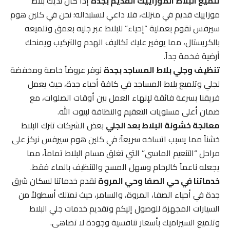
تلميع البلاط الموزاييك القديم بجدة
إذا كان لديك بلاط
موزاييك قديم في منزلك، فلا داعي لاستبداله؛ نحن في كلين هوم
سيرفس نقوم بعملية “إحياء” للبلاط عبر جليه بعمق وتلميعه
بالكريستال، مما يوفير عليك تكاليف الهدم والتركيب ويمنحك
أرضية فخمة جداً.
تنظيف وجلي بلاط المساجد بجدة
نوفر عروضاً خاصة ومخفضة
لجلي وتلميع بلاط المساجد في كافة أحياء جدة، حيث يعمل
فريقنا بسرعة فائقة لإنهاء العمل بين أوقات الصلوات، مع
ضمان أعلى مستويات التعقيم والنظافة لبيوت الله.
معالجة خشونة البلاط بعد الجلي
بعض الشركات تترك البلاط
خشناً مما يسبب اتساخه سريعاً؛ في كلين هوم سيرفس نركز على
مراحل “التنعيم الماسي” التي تغلق مسام البلاط تماماً، مما
يجعله ناعماً كالرخام وسهل المسح والتنظيف بالماء فقط.
خدماتنا في حي الصفا وحي المروة
نقدم خدماتنا لسكان شرق
جدة في أحياء الصفا، المروة، والسامر، حيث نمتلك أسطولاً من
السيارات المجهزة للوصول إليكم وتقديم خدمات جلي البلاط
وتلميع السيراميك بأسعار تنافسية وجودة لا تضاهى.