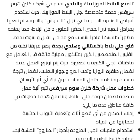
تلميع البلاط الموزاييك والبلدي
نقدم في شركة كلين هوم
سيرفس خدمة متخصصة لجلي البلاط الموزاييك، حيث نستخدم
أقراص الصنفرة الحجرية التي تزيل “الخدوش” والندوب، ثم نتبعها
بمراحل تلميع تبرز الحصى الصغير الملون داخل البلاط، مما يمنحه
مظهراً كلاسيكياً فاخراً يتناسب مع مداخل الفلل والبيوت بجدة.
فني جلي بلاط باكستاني وهندي بجدة
يضم فريقنا نخبة من
الفنيين المتخصصين الذين يمتلكون مهارة فائقة في التعامل مع
ماكينات الجلي الكبيرة والصغيرة، حيث يتم توزيع العمل بدقة
لضمان صنفرة الزوايا وتحت الدرج وبجوار النعلات، لضمان نتيجة
موحدة ومنظمة لكامل المساحة دون ترك أي أثر للأوساخ.
خطوات عمل شركة كلين هوم سيرفس
نتبع آلية عمل
منظمة لضمان جودة جلي البلاط، وتتضمن هذه الخطوات في
كافة مناطق جدة ما يلي:
إخلاء المكان من أي قطع أثاث وتغطية الأبواب الخشبية
لحمايتها من المياه.
استخدام ماكينات الجلي المزودة بأحجار “الصاروخ” الخشنة لبدء
عملية كشط الطبقة القديمة.