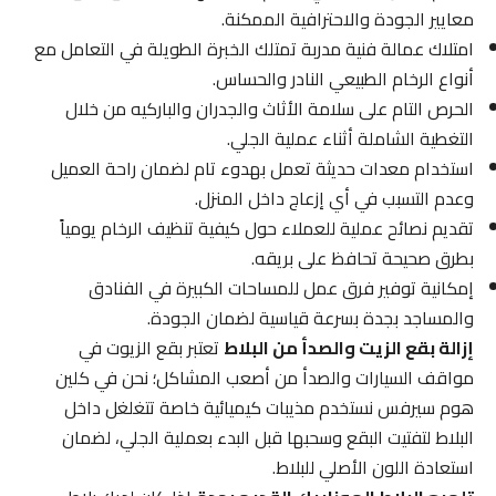
معايير الجودة والاحترافية الممكنة.
امتلاك عمالة فنية مدربة تمتلك الخبرة الطويلة في التعامل مع
أنواع الرخام الطبيعي النادر والحساس.
الحرص التام على سلامة الأثاث والجدران والباركيه من خلال
التغطية الشاملة أثناء عملية الجلي.
استخدام معدات حديثة تعمل بهدوء تام لضمان راحة العميل
وعدم التسبب في أي إزعاج داخل المنزل.
تقديم نصائح عملية للعملاء حول كيفية تنظيف الرخام يومياً
بطرق صحيحة تحافظ على بريقه.
إمكانية توفير فرق عمل للمساحات الكبيرة في الفنادق
والمساجد بجدة بسرعة قياسية لضمان الجودة.
إزالة بقع الزيت والصدأ من البلاط
تعتبر بقع الزيوت في
مواقف السيارات والصدأ من أصعب المشاكل؛ نحن في كلين
هوم سيرفس نستخدم مذيبات كيميائية خاصة تتغلغل داخل
البلاط لتفتيت البقع وسحبها قبل البدء بعملية الجلي، لضمان
استعادة اللون الأصلي للبلاط.