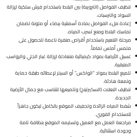
تنظيف الفواصل (الترويبة) بين البلاط باستخدام فرش سلكية لإزالة
السواد والترسبات.
إعادة ملء الفواصل بمادة أسمنتية بيضاء أو ملونة لضمان
تماسك البلاط ومنع تسرب المياه.
مرحلة التنعيم باستخدام أقراص صنفرة ناعمة للحصول على
ملمس أملس تماماً.
غسيل الأرضية بمواد كيميائية متعادلة لإزالة غبار الجلي والرواسب
المتبقية.
تلميع البلاط بمواد “الواكس” أو السيلر لإعطائه طبقة حماية
ولمعة هادئة.
تنظيف النعلات (السكيرتينج) وتلميعها لتتناسب مع جمال الأرضية
الجديدة.
شفط المياه الزائدة وتجفيف الموقع بالكامل ليكون جاهزاً
للاستخدام الفوري.
مراجعة العمل مع العميل وتسليمه الموقع بنظافة تامة
وجودة استثنائية.