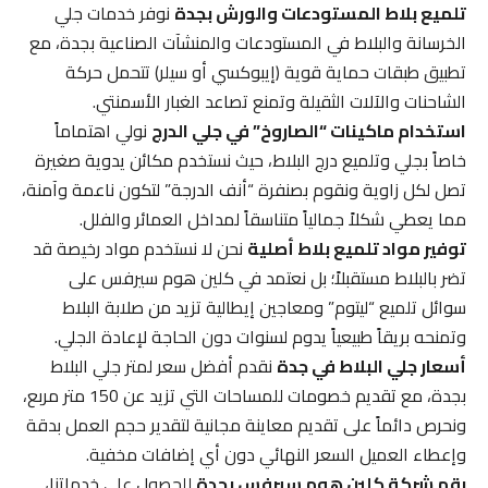
تلميع بلاط المستودعات والورش بجدة
نوفر خدمات جلي
الخرسانة والبلاط في المستودعات والمنشآت الصناعية بجدة، مع
تطبيق طبقات حماية قوية (إيبوكسي أو سيلر) تتحمل حركة
الشاحنات والآلات الثقيلة وتمنع تصاعد الغبار الأسمنتي.
استخدام ماكينات “الصاروخ” في جلي الدرج
نولي اهتماماً
خاصاً بجلي وتلميع درج البلاط، حيث نستخدم مكائن يدوية صغيرة
تصل لكل زاوية ونقوم بصنفرة “أنف الدرجة” لتكون ناعمة وآمنة،
مما يعطي شكلاً جمالياً متناسقاً لمداخل العمائر والفلل.
توفير مواد تلميع بلاط أصلية
نحن لا نستخدم مواد رخيصة قد
تضر بالبلاط مستقبلاً؛ بل نعتمد في كلين هوم سيرفس على
سوائل تلميع “ليتوم” ومعاجين إيطالية تزيد من صلابة البلاط
وتمنحه بريقاً طبيعياً يدوم لسنوات دون الحاجة لإعادة الجلي.
أسعار جلي البلاط في جدة
نقدم أفضل سعر لمتر جلي البلاط
بجدة، مع تقديم خصومات للمساحات التي تزيد عن 150 متر مربع،
ونحرص دائماً على تقديم معاينة مجانية لتقدير حجم العمل بدقة
وإعطاء العميل السعر النهائي دون أي إضافات مخفية.
رقم شركة كلين هوم سيرفس بجدة
للحصول على خدماتنا،