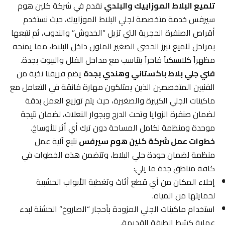
تلميع البلاط الموزاييك والبلدي
نقدم في شركة كلين هوم
سيرفس خدمة متخصصة لجلي البلاط الموزاييك، حيث نستخدم
أقراص الصنفرة الحجرية التي تزيل “الخدوش” والندوب، ثم نتبعها
بمراحل تلميع تبرز الحصى الصغير الملون داخل البلاط، مما يمنحه
مظهراً كلاسيكياً فاخراً يتناسب مع مداخل الفلل والبيوت بجدة.
فني جلي بلاط باكستاني وهندي بجدة
يضم فريقنا نخبة من
الفنيين المتخصصين الذين يمتلكون مهارة فائقة في التعامل مع
ماكينات الجلي الكبيرة والصغيرة، حيث يتم توزيع العمل بدقة
لضمان صنفرة الزوايا وتحت الدرج وبجوار النعلات، لضمان نتيجة
موحدة ومنظمة لكامل المساحة دون ترك أي أثر للأوساخ.
خطوات عمل شركة كلين هوم سيرفس
نتبع آلية عمل
منظمة لضمان جودة جلي البلاط، وتتضمن هذه الخطوات في
كافة مناطق جدة ما يلي:
إخلاء المكان من أي قطع أثاث وتغطية الأبواب الخشبية
لحمايتها من المياه.
استخدام ماكينات الجلي المزودة بأحجار “الصاروخ” الخشنة لبدء
عملية كشط الطبقة القديمة.