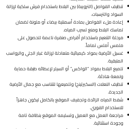
تنظيف الفواصل (الترويبة) بين البلاط باستخدام فرش سلكية لإزالة
السواد والترسبات.
إعادة ملء الفواصل بمادة أسمنتية بيضاء أو ملونة لضمان
تماسك البلاط ومنع تسرب المياه.
مرحلة التنعيم باستخدام أقراص صنفرة ناعمة للحصول على
ملمس أملس تماماً.
غسيل الأرضية بمواد كيميائية متعادلة لإزالة غبار الجلي والرواسب
المتبقية.
تلميع البلاط بمواد “الواكس” أو السيلر لإعطائه طبقة حماية
ولمعة هادئة.
تنظيف النعلات (السكيرتينج) وتلميعها لتتناسب مع جمال الأرضية
الجديدة.
شفط المياه الزائدة وتجفيف الموقع بالكامل ليكون جاهزاً
للاستخدام الفوري.
مراجعة العمل مع العميل وتسليمه الموقع بنظافة تامة
وجودة استثنائية.