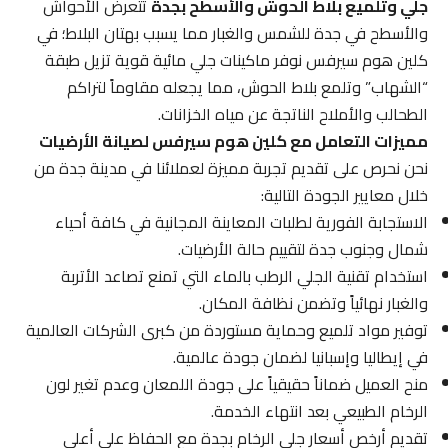
جلي وتلميع بلاط الحوش والأسطح بجدة
تتعرض الأحواش
والأسطح في جدة للشمس والغبار مما يسبب بهتان البلاط؛ في
كلين هوم سيرفس نوفر ماكينات جلي مائية قوية تزيل طبقة
“الشهاب” وتلمع بلاط الحوش، مما يجعله مقاوماً لتراكم
الطحالب والأملاح الناتجة عن مياه الخزانات.
مميزات التعامل مع كلين هوم سيرفس لصيانة الأرضيات
نحن نحرص على تقديم تجربة مميزة لعملائنا في مدينة جدة من
خلال معايير الجودة التالية:
الاستجابة الفورية لطلبات المعاينة المجانية في كافة أحياء
شمال وجنوب جدة لتقييم حالة الأرضيات.
استخدام تقنية الجلي الرطب بالماء التي تمنع تصاعد الأتربة
والغبار نهائياً وتضمن نظافة المكان.
توفير مواد تلميع وحماية مستوردة من كبرى الشركات العالمية
في إيطاليا وإسبانيا لضمان جودة عالمية.
منح العميل ضماناً حقيقياً على جودة اللمعان وعدم تغير لون
الرخام الطبيعي بعد انتهاء الخدمة.
تقديم أرخص أسعار جلي الرخام بجدة مع الحفاظ على أعلى