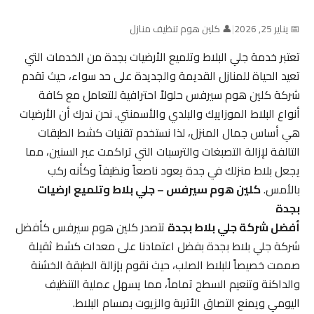
📅 يناير 25, 2026
|
👤 كلين هوم تنظيف منازل
تعتبر خدمة جلي البلاط وتلميع الأرضيات بجدة من الخدمات التي
تعيد الحياة للمنازل القديمة والجديدة على حد سواء، حيث تقدم
شركة كلين هوم سيرفس حلولاً احترافية للتعامل مع كافة
أنواع البلاط الموزاييك والبلدي والأسمنتي. نحن ندرك أن الأرضيات
هي أساس جمال المنزل، لذا نستخدم تقنيات كشط الطبقات
التالفة لإزالة التصبغات والترسبات التي تراكمت عبر السنين، مما
يجعل بلاط منزلك في جدة يعود ناصعاً ونظيفاً وكأنه ركب
بالأمس.
كلين هوم سيرفس – جلي بلاط وتلميع ارضيات
بجدة
أفضل شركة جلي بلاط بجدة
تتصدر كلين هوم سيرفس كأفضل
شركة جلي بلاط بجدة بفضل اعتمادنا على معدات كشط ثقيلة
صممت خصيصاً للبلاط الصلب، حيث نقوم بإزالة الطبقة الخشنة
والداكنة وتنعيم السطح تماماً، مما يسهل عملية التنظيف
اليومي ويمنع التصاق الأتربة والزيوت بمسام البلاط.