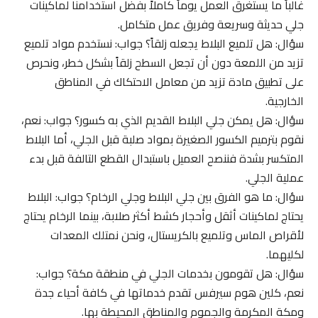
غالباً ما يستغرق العمل يوماً كاملاً بفضل استخدامنا لماكينات
جلي حديثة وسريعة وفريق عمل متكامل.
سؤال: هل تلميع البلاط يجعله زلقاً؟ جواب: نستخدم مواد تلميع
تزيد من اللمعة دون أن تجعل السطح زلقاً بشكل خطر، ونحرص
على تطبيق مادة تزيد من معامل الاحتكاك في المناطق
الخارجية.
سؤال: هل يمكن جلي البلاط القديم الذي به كسور؟ جواب: نعم،
نقوم بترميم الكسور الصغيرة بمواد صلبة قبل الجلي، أما البلاط
المتكسر بشدة فننصح العميل باستبدال القطع التالفة قبل بدء
عملية الجلي.
سؤال: ما هو الفرق بين جلي البلاط وجلي الرخام؟ جواب: البلاط
يحتاج لماكينات أثقل وأحجار كشط أكثر صلابة، بينما الرخام يحتاج
لأقراص الماس وتلميع بالكريستال، ونحن نمتلك المعدات
لكليهما.
سؤال: هل تقومون بخدمات الجلي في منطقة مكة؟ جواب:
نعم، كلين هوم سيرفس تقدم خدماتها في كافة أحياء جدة
ومكة المكرمة والجموم والمناطق المحيطة بها.