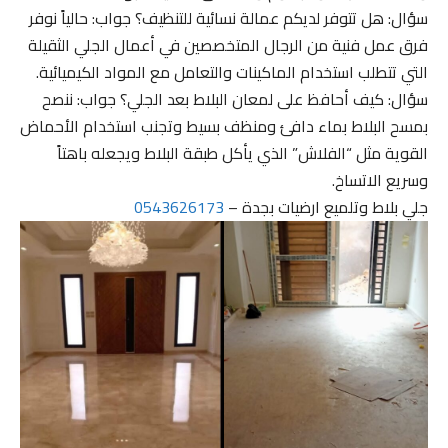
سؤال: هل تتوفر لديكم عمالة نسائية للتنظيف؟ جواب: حالياً نوفر
فرق عمل فنية من الرجال المتخصصين في أعمال الجلي الثقيلة
التي تتطلب استخدام الماكينات والتعامل مع المواد الكيميائية.
سؤال: كيف أحافظ على لمعان البلاط بعد الجلي؟ جواب: ننصح
بمسح البلاط بماء دافئ ومنظف بسيط وتجنب استخدام الأحماض
القوية مثل “الفلاش” الذي يأكل طبقة البلاط ويجعله باهتاً
وسريع الاتساخ.
جلي بلاط وتلميع ارضيات بجدة –
0543626173