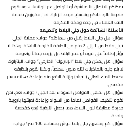
يمكنكم الاتصال بنا مباشرة أو التواصل عبر الواتساب، وسيقوم
مندوبنا بالرد عليكم وتنسيق موعد الزيارة، نحن فخورون بخدمة
آلاف العملاء في جدة ومكة المكرمة.
الأسئلة الشائعة حول جلي البلاط وتلميعه
سؤال: هل جلي البلاط يقلل من سماكته؟ جواب: عملية الجلي
تزيل فقط من 1 إلى 2 ملم من الطبقة الخارجية الباهتة، وهذا لا
يؤثر إطلاقاً على قوة أو عمر البلاط، بل يزيده جمالاً ونعومة.
سؤال: هل يمكن جلي بلاط “الإنترلوك” الخارجي؟ جواب: الإنترلوك
لا يتم جليه بالماكينات لأنه ملون سطحياً، ولكننا نقوم بتنظيفه
بضغط الماء العالي (البرشر) وإزالة البقع منه وإعادة دهانه بسيلر
مخصص.
سؤال: هل تختفي الفواصل السوداء بعد الجلي؟ جواب: نعم، نحن
نقوم بتنظيف الفواصل تماماً من السواد وإعادة تعبئتها بترويبة
جديدة مطابقة للون البلاط، مما يجعل الأرضية تبدو كقطعة
واحدة.
سؤال: كم يستغرق جلي بلاط حوش بمساحة 100 متر؟ جواب: