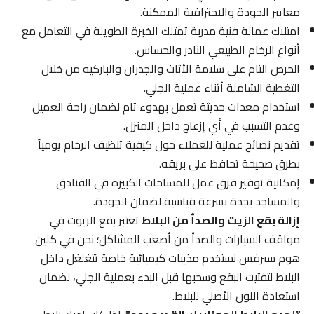
معايير الجودة والاحترافية الممكنة.
امتلاك عمالة فنية مدربة تمتلك الخبرة الطويلة في التعامل مع
أنواع الرخام الطبيعي النادر والحساس.
الحرص التام على سلامة الأثاث والجدران والباركيه من خلال
التغطية الشاملة أثناء عملية الجلي.
استخدام معدات حديثة تعمل بهدوء تام لضمان راحة العميل
وعدم التسبب في أي إزعاج داخل المنزل.
تقديم نصائح عملية للعملاء حول كيفية تنظيف الرخام يومياً
بطرق صحيحة تحافظ على بريقه.
إمكانية توفير فرق عمل للمساحات الكبيرة في الفنادق
والمساجد بجدة بسرعة قياسية لضمان الجودة.
إزالة بقع الزيت والصدأ من البلاط
تعتبر بقع الزيوت في
مواقف السيارات والصدأ من أصعب المشاكل؛ نحن في كلين
هوم سيرفس نستخدم مذيبات كيميائية خاصة تتغلغل داخل
البلاط لتفتيت البقع وسحبها قبل البدء بعملية الجلي، لضمان
استعادة اللون الأصلي للبلاط.