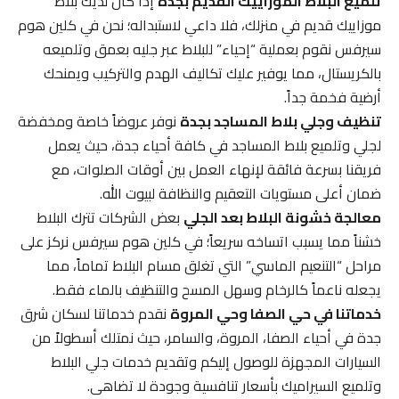
تلميع البلاط الموزاييك القديم بجدة
إذا كان لديك بلاط
موزاييك قديم في منزلك، فلا داعي لاستبداله؛ نحن في كلين هوم
سيرفس نقوم بعملية “إحياء” للبلاط عبر جليه بعمق وتلميعه
بالكريستال، مما يوفير عليك تكاليف الهدم والتركيب ويمنحك
أرضية فخمة جداً.
تنظيف وجلي بلاط المساجد بجدة
نوفر عروضاً خاصة ومخفضة
لجلي وتلميع بلاط المساجد في كافة أحياء جدة، حيث يعمل
فريقنا بسرعة فائقة لإنهاء العمل بين أوقات الصلوات، مع
ضمان أعلى مستويات التعقيم والنظافة لبيوت الله.
معالجة خشونة البلاط بعد الجلي
بعض الشركات تترك البلاط
خشناً مما يسبب اتساخه سريعاً؛ في كلين هوم سيرفس نركز على
مراحل “التنعيم الماسي” التي تغلق مسام البلاط تماماً، مما
يجعله ناعماً كالرخام وسهل المسح والتنظيف بالماء فقط.
خدماتنا في حي الصفا وحي المروة
نقدم خدماتنا لسكان شرق
جدة في أحياء الصفا، المروة، والسامر، حيث نمتلك أسطولاً من
السيارات المجهزة للوصول إليكم وتقديم خدمات جلي البلاط
وتلميع السيراميك بأسعار تنافسية وجودة لا تضاهى.