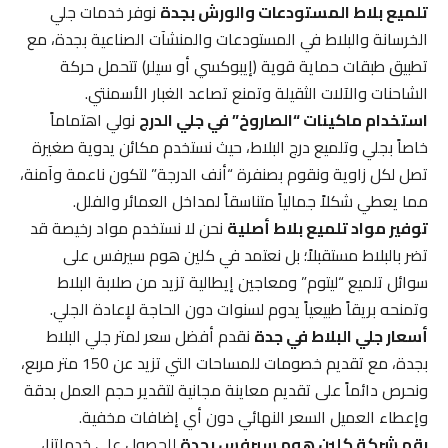
تلميع بلاط المستودعات والورش بجدة
نوفر خدمات جلي
الخرسانة والبلاط في المستودعات والمنشآت الصناعية بجدة، مع
تطبيق طبقات حماية قوية (إيبوكسي أو سيلر) تتحمل حركة
الشاحنات والآلات الثقيلة وتمنع تصاعد الغبار الأسمنتي.
استخدام ماكينات “الصاروخ” في جلي الدرج
نولي اهتماماً
خاصاً بجلي وتلميع درج البلاط، حيث نستخدم مكائن يدوية صغيرة
تصل لكل زاوية ونقوم بصنفرة “أنف الدرجة” لتكون ناعمة وآمنة،
مما يعطي شكلاً جمالياً متناسقاً لمداخل العمائر والفلل.
توفير مواد تلميع بلاط أصلية
نحن لا نستخدم مواد رخيصة قد
تضر بالبلاط مستقبلاً؛ بل نعتمد في كلين هوم سيرفس على
سوائل تلميع “ليتوم” ومعاجين إيطالية تزيد من صلابة البلاط
وتمنحه بريقاً طبيعياً يدوم لسنوات دون الحاجة لإعادة الجلي.
أسعار جلي البلاط في جدة
نقدم أفضل سعر لمتر جلي البلاط
بجدة، مع تقديم خصومات للمساحات التي تزيد عن 150 متر مربع،
ونحرص دائماً على تقديم معاينة مجانية لتقدير حجم العمل بدقة
وإعطاء العميل السعر النهائي دون أي إضافات مخفية.
رقم شركة كلين هوم سيرفس بجدة
للحصول على خدماتنا،