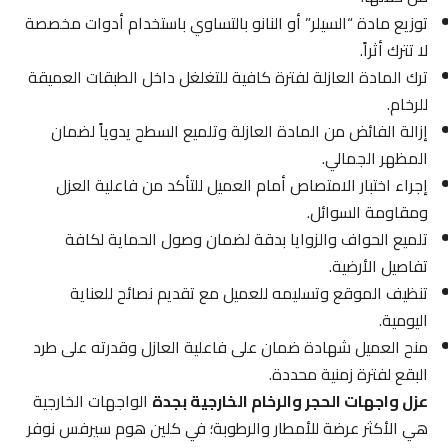
توزيع مادة “السيلر” أو النانو بالتساوي باستخدام أدوات مخصصة
لا تترك أثراً.
ترك المادة العازلة لفترة كافية للتغلغل داخل الطبقات العميقة
للرخام.
إزالة الفائض من المادة العازلة وتلميع السطح يدوياً لضمان
المظهر الجمالي.
إجراء اختبار الامتصاص أمام العميل للتأكد من فاعلية العزل
ومقاومة السوائل.
تلميع الحواف والزوايا بدقة لضمان وصول الحماية لكافة
تفاصيل الأرضية.
تنظيف الموقع وتسليمه للعميل مع تقديم نصائح للعناية
اليومية.
منح العميل شهادة ضمان على فاعلية العازل وقدرته على طرد
البقع لفترة زمنية محددة.
عزل واجهات الحجر والرخام الخارجية بجدة
الواجهات الخارجية
هي الأكثر عرضة للأمطار والرطوبة؛ في كلين هوم سيرفس نوفر