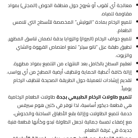
معالجة أي ثقوب أو شروخ حول منطقة الحوض (المجلى) بمواد
مقاومة للمياه.
تلميع الرخام بمادة “البوليش” المخصصة للأسطح التي تلامس
الطعام.
تلميع حواف الرخام (البرواز) والزوايا بدقة لضمان تناسق المظهر.
تطبيق طبقة عزل “نانو سيلر” تمنع امتصاص القهوة والشاي
والزيوت.
تعقيم السطح بالكامل بعد الانتهاء من التلميع بمواد مطهرة.
إزالة كافة أغطية الحماية وتنظيف أرضية المطبخ من أي رواسب.
تقديم إرشادات للعميلة حول الطريقة الصحيحة لتنظيف الرخام
يومياً.
تلميع طاولات الرخام الطبيعي بجدة
طاولات الطعام الرخامية
هي قطعة ديكور أساسية، لذا نوفر في كلين هوم سيرفس
خدمة تلميع الطاولات وإزالة بقع الأطباق الساخنة والخدوش،
مع إضفاء لمسة جمالية تجعل الطاولة تبدو وكأنها قطعة فنية
جديدة في غرفة الطعام.