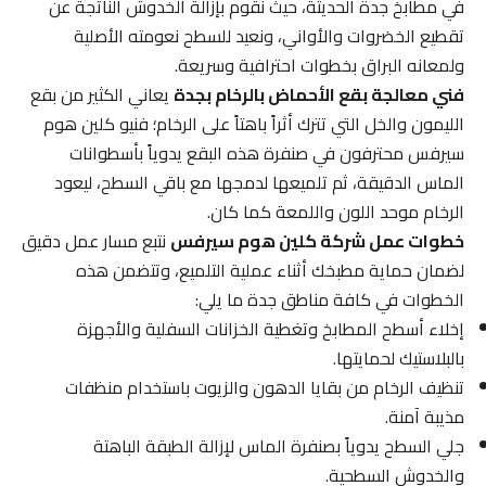
في مطابخ جدة الحديثة، حيث نقوم بإزالة الخدوش الناتجة عن
تقطيع الخضروات والأواني، ونعيد للسطح نعومته الأصلية
ولمعانه البراق بخطوات احترافية وسريعة.
فني معالجة بقع الأحماض بالرخام بجدة
يعاني الكثير من بقع
الليمون والخل التي تترك أثراً باهتاً على الرخام؛ فنيو كلين هوم
سيرفس محترفون في صنفرة هذه البقع يدوياً بأسطوانات
الماس الدقيقة، ثم تلميعها لدمجها مع باقي السطح، ليعود
الرخام موحد اللون واللمعة كما كان.
خطوات عمل شركة كلين هوم سيرفس
نتبع مسار عمل دقيق
لضمان حماية مطبخك أثناء عملية التلميع، وتتضمن هذه
الخطوات في كافة مناطق جدة ما يلي:
إخلاء أسطح المطابخ وتغطية الخزانات السفلية والأجهزة
بالبلاستيك لحمايتها.
تنظيف الرخام من بقايا الدهون والزيوت باستخدام منظفات
مذيبة آمنة.
جلي السطح يدوياً بصنفرة الماس لإزالة الطبقة الباهتة
والخدوش السطحية.