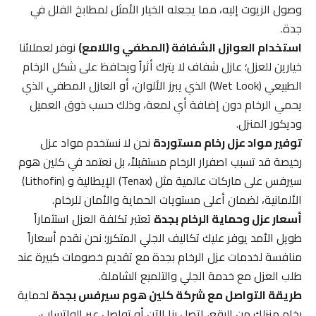
وصول الزيوت إليه، مما يجعله الخيار الأمثل لمطابخ الفلل في
جدة.
استخدام العوازل الشفافة (المطفي واللامع)
نوفر لعملائنا
خيارين للعزل؛ عازل شفاف لا يترك أثراً ويحافظ على شكل الرخام
الطبيعي (Wet Look) الذي يبرز الألوان، أو العازل المطفي الذي
يحمي الرخام دون إضافة أي لمعة، وذلك حسب ذوق العميل
وديكور المنزل.
توفير مواد عزل رخام مستوردة
نحن لا نستخدم مواد عزل
رخيصة قد تسبب اصفرار الرخام مستقبلاً، بل نعتمد في كلين هوم
سيرفس على ماركات عالمية مثل (Tenax) الإيطالية و (Lithofin)
الألمانية، لضمان أعلى مستويات الحماية والأمان للرخام.
أسعار عزل وحماية الرخام بجدة
تعتبر تكلفة العزل استثماراً
طويل الأمد يوفر عليك تكاليف الجلي المتكرر؛ نحن نقدم أسعاراً
منافسة لخدمات عزل الرخام بجدة مع تقديم خصومات كبيرة عند
طلب العزل مع خدمة الجلي والتلميع الشاملة.
طريقة التواصل مع شركة كلين هوم سيرفس بجدة
لحماية
رخام منزلك من البقع، اتصل بنا الآن أو تواصل عبر الواتساب،