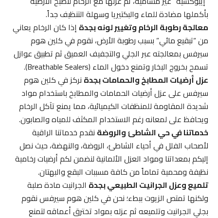
“إيبوكسية” غير مسامية، ثم عزلها مع الرخام لتصبح الأرضية
بأكملها مضادة للماء والبكتيريا وسهلة التنظيف جداً.
معالجة رطوبة الرخام وتغيير لونه بجدة
إذا كان الرخام يعاني
من “تبقيع مائي” بسبب رطوبة الأرض، نقوم في كلين هوم
سيرفس بمعالجته عبر الجلي والتجفيف العميق ثم تطبيق عوازل
تسمح بخروج البخار وتمنع دخول الماء (Breathable Sealers).
عزل أرضيات المطابخ والحمامات بجدة
نركز في كلين هوم
سيرفس على عزل أرضيات الحمامات والمطابخ باستخدام مواد
شديدة المقاومة للمنظفات الكيميائية، مما يمنع تآكل الرخام
ويحافظ على لمعانه رغم الاستخدام المكثف للمياه والصابون.
خدماتنا في حي الشاطئ والروضة
نقدم خدماتنا الراقية
لأصحاب الفلل في أحياء الشاطئ، الروضة، والنهضة، حيث نصل
إليكم بمعداتنا ومواد العزل الألمانية لنضمن لكم أرضيات رخامية
نظيفة ومحمية تماماً من كافة مسببات البقع والبهتان.
تلميع وعزل الجرانيت الطبيعي بجدة
الجرانيت مادة صلبة
ولكنها تمتص الزيوت ببطء؛ نحن في كلين هوم سيرفس نقوم
بجلي الجرانيت وتلميعه ثم عزله بمواد تخترق أعماقه لتمنع