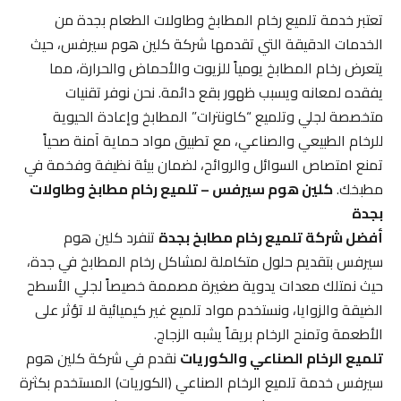
تعتبر خدمة تلميع رخام المطابخ وطاولات الطعام بجدة من
الخدمات الدقيقة التي تقدمها شركة كلين هوم سيرفس، حيث
يتعرض رخام المطابخ يومياً للزيوت والأحماض والحرارة، مما
يفقده لمعانه ويسبب ظهور بقع دائمة. نحن نوفر تقنيات
متخصصة لجلي وتلميع “كاونترات” المطابخ وإعادة الحيوية
للرخام الطبيعي والصناعي، مع تطبيق مواد حماية آمنة صحياً
تمنع امتصاص السوائل والروائح، لضمان بيئة نظيفة وفخمة في
مطبخك.
كلين هوم سيرفس – تلميع رخام مطابخ وطاولات
بجدة
أفضل شركة تلميع رخام مطابخ بجدة
تنفرد كلين هوم
سيرفس بتقديم حلول متكاملة لمشاكل رخام المطابخ في جدة،
حيث نمتلك معدات يدوية صغيرة مصممة خصيصاً لجلي الأسطح
الضيقة والزوايا، ونستخدم مواد تلميع غير كيميائية لا تؤثر على
الأطعمة وتمنح الرخام بريقاً يشبه الزجاج.
تلميع الرخام الصناعي والكوريات
نقدم في شركة كلين هوم
سيرفس خدمة تلميع الرخام الصناعي (الكوريات) المستخدم بكثرة