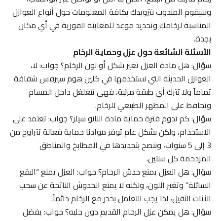
وسيقوم المندوب بتزويدك بكافة المعلومات حول أنواع العوازل
المناسبة لرخامك وتحديد موعد للمعاينة الفورية في أي مكان
بجدة.
الأسئلة الشائعة حول عزل وحماية الرخام
سؤال: هل مادة العزل تغير شكل أو لون الرخام؟ جواب: لا،
العوازل الحديثة التي نستخدمها في كلين هوم سيرفس شفافة
تماماً ولا تترك أي طبقة مرئية، فهي تتغلغل داخل المسام
وتحافظ على المظهر الطبيعي للرخام.
سؤال: كم تدوم فترة حماية مادة النانو سيلر؟ جواب: تعتمد على
الاستخدام، ولكن بشكل عام توفر موادنا حماية فعالة تتراوح من
3 إلى 5 سنوات، وننصح بتجديدها في المطابخ والمناطق
المزدحمة كل سنتين.
سؤال: هل العزل يمنع خدش الرخام؟ جواب: العزل يمنع “البقع
السائلة” وتغير اللون، ولكنه لا يمنع الخدوش الناتجة عن سحب
الأثاث الثقيل، لذا يجب التعامل بحذر مع الرخام دائماً.
سؤال: هل يمكن عزل الرخام القديم دون جليه؟ جواب: يفضل