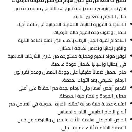
مميزات التعامل مع كلين هوم سيرفس لصيانة الأرضيات
نحن نهتم بتوفير خدمة راقية تليق بعملائنا في مدينة جدة من
خلال الالتزام بالمعايير التالية:
الاستجابة الفورية لطلبات المعاينة المجانية في كافة أحياء
شمال وجنوب جدة لتقييم حالة الأرضيات.
استخدام تقنية الجلي الرطب بالماء التي تمنع تصاعد الأتربة
والغبار نهائياً وتضمن نظافة المكان.
توفير مواد تلميع وحماية مستوردة من كبرى الشركات العالمية
في إيطاليا وإسبانيا لضمان جودة عالمية.
منح العميل ضماناً حقيقياً على جودة اللمعان وعدم تغير لون
الرخام الطبيعي بعد انتهاء الخدمة.
تقديم أرخص أسعار جلي الرخام بجدة مع الحفاظ على أعلى
معايير الجودة والاحترافية الممكنة.
امتلاك عمالة فنية مدربة تمتلك الخبرة الطويلة في التعامل مع
أنواع الرخام الطبيعي النادر والحساس.
الحرص التام على سلامة الأثاث والجدران والباركيه من خلال
التغطية الشاملة أثناء عملية الجلي.