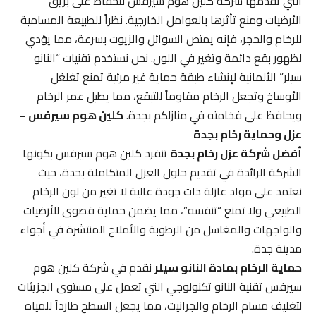
التي تقدمها شركة كلين هوم سيرفس للحفاظ على بريق
الأرضيات ومنع تأثرها بالعوامل الخارجية. نظراً للطبيعة المسامية
للرخام والحجر، فإنه يمتص السوائل والزيوت بسرعة، مما يؤدي
لظهور بقع دائمة وتغير في اللون. نحن نستخدم تقنيات “النانو
سيلر” الألمانية لإنشاء طبقة حماية غير مرئية تمنع تغلغل
الأوساخ وتجعل الرخام مقاوماً للتبقع، مما يطيل عمر الرخام
ويحافظ على فخامته في منازلكم بجدة.
كلين هوم سيرفس –
عزل وحماية رخام بجدة
أفضل شركة عزل رخام بجدة
تنفرد كلين هوم سيرفس بكونها
الشركة الرائدة في تقديم حلول العزل المتكاملة بجدة، حيث
نعتمد على مواد عازلة ذات جودة عالية لا تغير من لون الرخام
الطبيعي ولا تمنع “تنفسه”، مما يضمن حماية قصوى للأرضيات
والواجهات والمغاسل من الرطوبة والأملاح المنتشرة في أجواء
مدينة جدة.
حماية الرخام بمادة النانو سيلر
نقدم في شركة كلين هوم
سيرفس تقنية النانو تكنولوجي التي تعمل على مستوى الجزيئات
لتغليف مسام الرخام والجرانيت، مما يجعل السطح طارداً للمياه