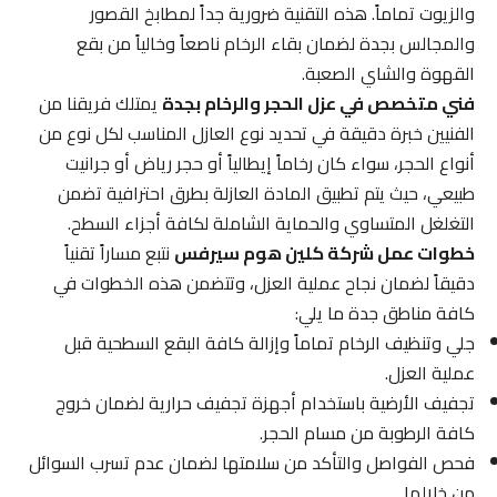
والزيوت تماماً. هذه التقنية ضرورية جداً لمطابخ القصور
والمجالس بجدة لضمان بقاء الرخام ناصعاً وخالياً من بقع
القهوة والشاي الصعبة.
فني متخصص في عزل الحجر والرخام بجدة
يمتلك فريقنا من
الفنيين خبرة دقيقة في تحديد نوع العازل المناسب لكل نوع من
أنواع الحجر، سواء كان رخاماً إيطالياً أو حجر رياض أو جرانيت
طبيعي، حيث يتم تطبيق المادة العازلة بطرق احترافية تضمن
التغلغل المتساوي والحماية الشاملة لكافة أجزاء السطح.
خطوات عمل شركة كلين هوم سيرفس
نتبع مساراً تقنياً
دقيقاً لضمان نجاح عملية العزل، وتتضمن هذه الخطوات في
كافة مناطق جدة ما يلي:
جلي وتنظيف الرخام تماماً وإزالة كافة البقع السطحية قبل
عملية العزل.
تجفيف الأرضية باستخدام أجهزة تجفيف حرارية لضمان خروج
كافة الرطوبة من مسام الحجر.
فحص الفواصل والتأكد من سلامتها لضمان عدم تسرب السوائل
من خلالها.