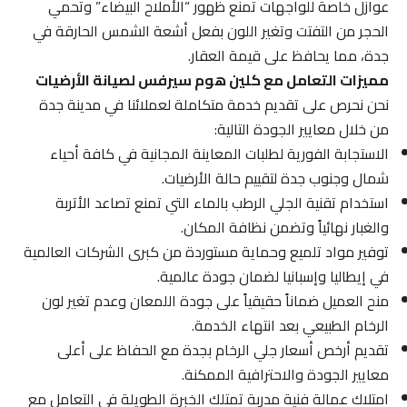
عوازل خاصة للواجهات تمنع ظهور “الأملاح البيضاء” وتحمي
الحجر من التفتت وتغير اللون بفعل أشعة الشمس الحارقة في
جدة، مما يحافظ على قيمة العقار.
مميزات التعامل مع كلين هوم سيرفس لصيانة الأرضيات
نحن نحرص على تقديم خدمة متكاملة لعملائنا في مدينة جدة
من خلال معايير الجودة التالية:
الاستجابة الفورية لطلبات المعاينة المجانية في كافة أحياء
شمال وجنوب جدة لتقييم حالة الأرضيات.
استخدام تقنية الجلي الرطب بالماء التي تمنع تصاعد الأتربة
والغبار نهائياً وتضمن نظافة المكان.
توفير مواد تلميع وحماية مستوردة من كبرى الشركات العالمية
في إيطاليا وإسبانيا لضمان جودة عالمية.
منح العميل ضماناً حقيقياً على جودة اللمعان وعدم تغير لون
الرخام الطبيعي بعد انتهاء الخدمة.
تقديم أرخص أسعار جلي الرخام بجدة مع الحفاظ على أعلى
معايير الجودة والاحترافية الممكنة.
امتلاك عمالة فنية مدربة تمتلك الخبرة الطويلة في التعامل مع