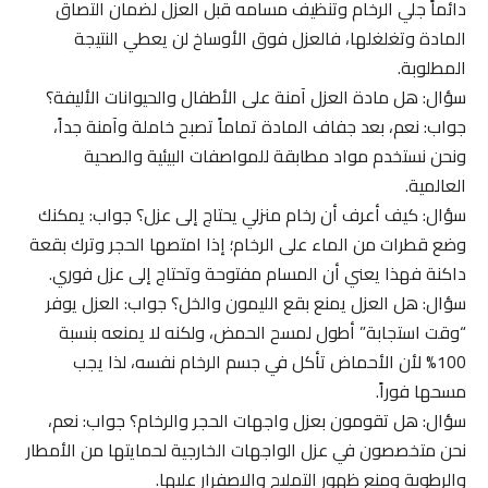
دائماً جلي الرخام وتنظيف مسامه قبل العزل لضمان التصاق
المادة وتغلغلها، فالعزل فوق الأوساخ لن يعطي النتيجة
المطلوبة.
سؤال: هل مادة العزل آمنة على الأطفال والحيوانات الأليفة؟
جواب: نعم، بعد جفاف المادة تماماً تصبح خاملة وآمنة جداً،
ونحن نستخدم مواد مطابقة للمواصفات البيئية والصحية
العالمية.
سؤال: كيف أعرف أن رخام منزلي يحتاج إلى عزل؟ جواب: يمكنك
وضع قطرات من الماء على الرخام؛ إذا امتصها الحجر وترك بقعة
داكنة فهذا يعني أن المسام مفتوحة وتحتاج إلى عزل فوري.
سؤال: هل العزل يمنع بقع الليمون والخل؟ جواب: العزل يوفر
“وقت استجابة” أطول لمسح الحمض، ولكنه لا يمنعه بنسبة
100% لأن الأحماض تأكل في جسم الرخام نفسه، لذا يجب
مسحها فوراً.
سؤال: هل تقومون بعزل واجهات الحجر والرخام؟ جواب: نعم،
نحن متخصصون في عزل الواجهات الخارجية لحمايتها من الأمطار
والرطوبة ومنع ظهور التمليح والاصفرار عليها.