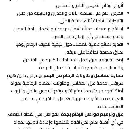
أنواع الرخام الطبيعي النادر والحساس.
الحرص التام على سلامة الأثاث والجدران والباركيه من خلال
التغطية الشاملة أثناء عملية الجلي.
استخدام معدات حديثة تعمل بهدوء تام لضمان راحة العميل
وعدم التسبب في أي إزعاج داخل المنزل.
تقديم نصائح عملية للعملاء حول كيفية تنظيف الرخام يومياً
بطرق صحيحة تحافظ على بريقه.
إمكانية توفير فرق عمل للمساحات الكبيرة في الفنادق
والمساجد بجدة بسرعة قياسية لضمان الجودة.
حماية مغاسل وطاولات الرخام من البقع
نوفر في كلين هوم
سيرفس خدمة عزل المغاسل وطاولات الطعام الرخامية بمواد
آمنة “فود جريد”، مما يمنع تشرب بقع الليمون والخل والزيوت
التي عادة ما تشوه مظهر المغاسل الفاخرة في مجالس
الضيوف بجدة.
عزل وترميم فواصل الرخام بجدة
الفواصل هي نقطة الضعف
في أي أرضية رخام؛ نحن نقوم بتنظيفها وإعادة ترويبها بمواد