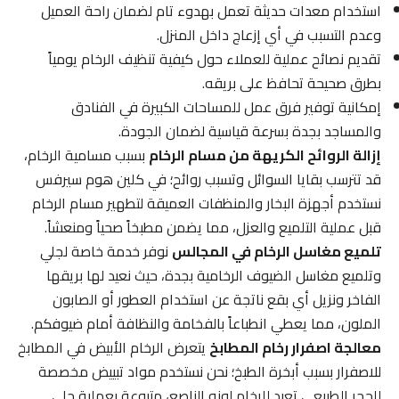
استخدام معدات حديثة تعمل بهدوء تام لضمان راحة العميل
وعدم التسبب في أي إزعاج داخل المنزل.
تقديم نصائح عملية للعملاء حول كيفية تنظيف الرخام يومياً
بطرق صحيحة تحافظ على بريقه.
إمكانية توفير فرق عمل للمساحات الكبيرة في الفنادق
والمساجد بجدة بسرعة قياسية لضمان الجودة.
إزالة الروائح الكريهة من مسام الرخام
بسبب مسامية الرخام،
قد تترسب بقايا السوائل وتسبب روائح؛ في كلين هوم سيرفس
نستخدم أجهزة البخار والمنظفات العميقة لتطهير مسام الرخام
قبل عملية التلميع والعزل، مما يضمن مطبخاً صحياً ومنعشاً.
تلميع مغاسل الرخام في المجالس
نوفر خدمة خاصة لجلي
وتلميع مغاسل الضيوف الرخامية بجدة، حيث نعيد لها بريقها
الفاخر ونزيل أي بقع ناتجة عن استخدام العطور أو الصابون
الملون، مما يعطي انطباعاً بالفخامة والنظافة أمام ضيوفكم.
معالجة اصفرار رخام المطابخ
يتعرض الرخام الأبيض في المطابخ
للاصفرار بسبب أبخرة الطبخ؛ نحن نستخدم مواد تبييض مخصصة
للحجر الطبيعي تعيد للرخام لونه الناصع، متبوعة بعملية جلي