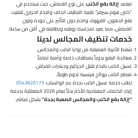
تعتمد
إزالة بقع الكنب
على نوع القماش، حيث نستخدم في
“كلين هوم سيرفز” تقنية التنظيف الجاف والبخار الحراري لتفتيت
بقع الدهون، القهوة، والحبر دون التأثير على جودة ولون
القماش، مما يعيد لمجلسك رونقه ونظافته في أقل من ساعة.
خدمات تنظيف المجالس لدينا
شفط الأتربة العميقة من زوايا الكنب والمجالس.
معالجة البقع يدوياً بمنظفات خاصة وآمنة تماماً.
غسيل الكنب بالبخار لقتل الجراثيم وحشرات الفراش.
تعطير الكنب بروائح فرنسية تدوم طويلاً.
لطلب خدمة غسيل الكنب بجدة عبر الواتساب:
0543626173
إليك الكلمات المفتاحية الأكثر بحثاً لعام 2026 المتعلقة بخدمة
“إزالة بقع الكنب والمجالس الصعبة بجدة”
بشكل مباشر: