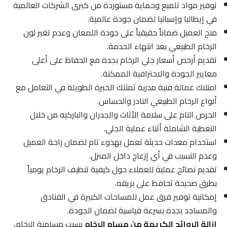
توفير مواد تلميع وحماية مستوردة من كبرى الشركات العالمية
في إيطاليا وإسبانيا لضمان جودة عالمية.
منح العميل ضماناً حقيقياً على جودة اللمعان وعدم تغير لون
الرخام الطبيعي بعد انتهاء الخدمة.
تقديم أرخص أسعار جلي الرخام بجدة مع الحفاظ على أعلى
معايير الجودة والاحترافية الممكنة.
امتلاك عمالة فنية مدربة تمتلك الخبرة الطويلة في التعامل مع
أنواع الرخام الطبيعي النادر والحساس.
الحرص التام على سلامة الأثاث والجدران والباركيه من خلال
التغطية الشاملة أثناء عملية الجلي.
استخدام معدات حديثة تعمل بهدوء تام لضمان راحة العميل
وعدم التسبب في أي إزعاج داخل المنزل.
تقديم نصائح عملية للعملاء حول كيفية تنظيف الرخام يومياً
بطرق صحيحة تحافظ على بريقه.
إمكانية توفير فرق عمل للمساحات الكبيرة في الفنادق
والمساجد بجدة بسرعة قياسية لضمان الجودة.
إزالة الروائح الكريهة من مسام الرخام
بسبب مسامية الرخام،