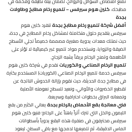
تمنع امتصاص السوائل والروائح، لضمان بيئة نظيفة وفخمة في
مطبخك.
كلين هوم سيرفس – تلميع رخام مطابخ وطاولات
بجدة
أفضل شركة تلميع رخام مطابخ بجدة
تنفرد كلين هوم
سيرفس بتقديم حلول متكاملة لمشاكل رخام المطابخ في جدة،
حيث نمتلك معدات يدوية صغيرة مصممة خصيصاً لجلي الأسطح
الضيقة والزوايا، ونستخدم مواد تلميع غير كيميائية لا تؤثر على
الأطعمة وتمنح الرخام بريقاً يشبه الزجاج.
تلميع الرخام الصناعي والكوريات
نقدم في شركة كلين هوم
سيرفس خدمة تلميع الرخام الصناعي (الكوريات) المستخدم بكثرة
في مطابخ جدة الحديثة، حيث نقوم بإزالة الخدوش الناتجة عن
تقطيع الخضروات والأواني، ونعيد للسطح نعومته الأصلية
ولمعانه البراق بخطوات احترافية وسريعة.
فني معالجة بقع الأحماض بالرخام بجدة
يعاني الكثير من بقع
الليمون والخل التي تترك أثراً باهتاً على الرخام؛ فنيو كلين هوم
سيرفس محترفون في صنفرة هذه البقع يدوياً بأسطوانات
الماس الدقيقة، ثم تلميعها لدمجها مع باقي السطح، ليعود