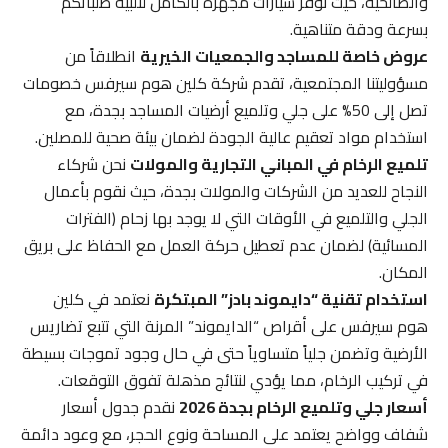
والصالحية، حيث نوفر سيارات مجهزة بالكامل لتلبية طلباتكم
بسرعة ودقة متناهية.
عروض خاصة للمساجد والجمعيات الخيرية
انطلاقاً من
مسؤوليتنا المجتمعية، تقدم شركة كلين هوم سيرفس خصومات
تصل إلى 50% على جلي وتلميع أرضيات المساجد بجدة، مع
استخدام مواد تعقيم عالية الجودة لضمان بيئة صحية للمصلين.
تلميع الرخام في المباني التجارية والمولات
نحن شركاء
النجاح للعديد من الشركات والمولات بجدة، حيث نقوم بأعمال
الجلي والتلميع في الأوقات التي لا يوجد بها زحام (الفترات
المسائية) لضمان عدم تعطيل حركة العمل مع الحفاظ على بريق
المكان.
استخدام تقنية “دايموند بادز” المبتكرة
نعتمد في كلين
هوم سيرفس على أقراص “الدايموند” المرنة التي تتبع تضاريس
الأرضية وتضمن جلياً متساوياً حتى في حال وجود تموجات بسيطة
في تركيب الرخام، مما يؤدي لنتائج مذهلة تفوق التوقعات.
أسعار جلي وتلميع الرخام بجدة 2026
نقدم جدول أسعار
شفاف وواضح يعتمد على المساحة ونوع الحجر، مع وعود دائمة