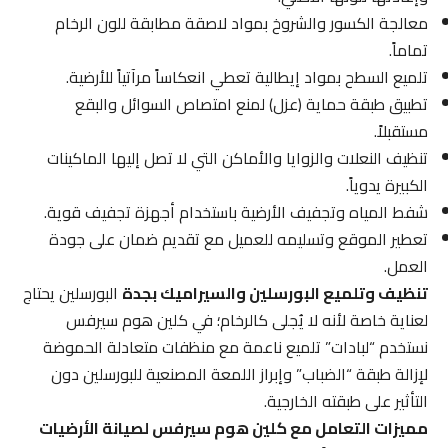
معالجة الكسور والشروخ بمواد لاصقة مطابقة للون الرخام
تماماً.
تلميع السطح بمواد إيطالية تعطي انعكاساً مرآتياً للأرضية.
تطبيق طبقة حماية (عزل) لمنع امتصاص السوائل والبقع
مستقبلاً.
تنظيف النعلات والزوايا والأماكن التي لا تصل إليها الماكينات
الكبيرة يدوياً.
شفط المياه وتجفيف الأرضية باستخدام أجهزة تجفيف قوية.
تعطير الموقع وتسليمه للعميل مع تقديم ضمان على جودة
العمل.
تنظيف وتلميع البورسلين والسيراميك بجدة
البورسلين يحتاج
لعناية خاصة لأنه لا يُجلى كالرخام؛ في كلين هوم سيرفس
نستخدم “لبادات” تلميع ناعمة مع منظفات متعادلة الحموضة
لإزالة طبقة “الضباب” وإبراز اللمعة المصنعية للبورسلين دون
التأثير على طبقته الخارجية.
مميزات التعامل مع كلين هوم سيرفس لصيانة الأرضيات