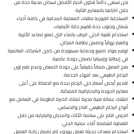
نحن نسعى دائماً لنكون الخيار الأفضل لسكان مدينة جدة من
خلال التزامنا بالمعايير التالية:
الاستجابة الفورية لطلبات المعاينة المجانية في كافة أحياء
شمال وجنوب جدة لتقييم حالة الأرضيات.
استخدام تقنية الجلي الرطب بالماء التي تمنع تصاعد الأتربة
والغبار نهائياً وتضمن نظافة المكان.
توفير مواد تلميع وحماية مستوردة من كبرى الشركات العالمية
في إيطاليا وإسبانيا لضمان جودة عالمية.
منح العميل ضماناً حقيقياً على جودة اللمعان وعدم تغير لون
الرخام الطبيعي بعد انتهاء الخدمة.
تقديم أرخص أسعار جلي الرخام بجدة مع الحفاظ على أعلى
معايير الجودة والاحترافية الممكنة.
امتلاك عمالة فنية مدربة تمتلك الخبرة الطويلة في التعامل مع
أنواع الرخام الطبيعي النادر والحساس.
الحرص التام على سلامة الأثاث والجدران والباركيه من خلال
التغطية الشاملة أثناء عملية الجلي.
استخدام معدات حديثة تعمل بهدوء تام لضمان راحة العميل