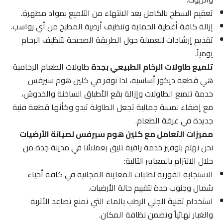
تعقيم السطح بالكامل بعد الانتهاء من التلميع بمواد مطهرة.
إزالة كافة أغطية الحماية وتنظيف أرضية المطبخ من أي رواسب.
تقديم إرشادات للعميلة حول الطريقة الصحيحة لتنظيف الرخام
يومياً.
تلميع طاولات الرخام الطبيعي بجدة
طاولات الطعام الرخامية
هي قطعة ديكور أساسية، لذا نوفر في كلين هوم سيرفس
خدمة تلميع الطاولات وإزالة بقع الأطباق الساخنة والخدوش،
مع إضفاء لمسة جمالية تجعل الطاولة تبدو وكأنها قطعة فنية
جديدة في غرفة الطعام.
مميزات التعامل مع كلين هوم سيرفس لصيانة الأرضيات
نحن نهتم بتوفير خدمة راقية تليق بعملائنا في مدينة جدة من
خلال الالتزام بالمعايير التالية:
الاستجابة الفورية لطلبات المعاينة المجانية في كافة أحياء
شمال وجنوب جدة لتقييم حالة الأرضيات.
استخدام تقنية الجلي الرطب بالماء التي تمنع تصاعد الأتربة
والغبار نهائياً وتضمن نظافة المكان.