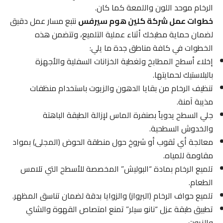
الرخام موحد اللون واللمعة كما كان.
خطوات عمل شركة كلين هوم سيرفس
نتبع مسار عمل دقيق
لضمان حماية مطبخك أثناء عملية التلميع، وتتضمن هذه
الخطوات في كافة مناطق جدة ما يلي:
إخلاء أسطح المطابخ وتغطية الخزانات السفلية والأجهزة
بالبلاستيك لحمايتها.
تنظيف الرخام من بقايا الدهون والزيوت باستخدام منظفات
مذيبة آمنة.
جلي السطح يدوياً بصنفرة الماس لإزالة الطبقة الباهتة
والخدوش السطحية.
معالجة أي ثقوب أو شروخ حول منطقة الحوض (المجلى) بمواد
مقاومة للمياه.
تلميع الرخام بمادة “البوليش” المخصصة للأسطح التي تلامس
الطعام.
تلميع حواف الرخام (البرواز) والزوايا بدقة لضمان تناسق المظهر.
تطبيق طبقة عزل “نانو سيلر” تمنع امتصاص القهوة والشاي
والزيوت.