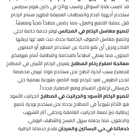
قد تترسب بقايا السوائل وتسبب روائح؛ في كلين هوم سيرفس
نستخدم أجهزة البخار والمنظفات العميقة لتطهير مسام الرخام
قبل عملية التلميع والعزل، مما يضمن مطبخاً صحياً ومنعشاً.
تلميع مغاسل الرخام في المجالس
نوفر خدمة خاصة لجلي
وتلميع مغاسل الضيوف الرخامية بجدة، حيث نعيد لها بريقها
الفاخر ونزيل أي بقع ناتجة عن استخدام العطور أو الصابون
الملون، مما يعطي انطباعاً بالفخامة والنظافة أمام ضيوفكم.
معالجة اصفرار رخام المطابخ
يتعرض الرخام الأبيض في المطابخ
للاصفرار بسبب أبخرة الطبخ؛ نحن نستخدم مواد تبييض مخصصة
للحجر الطبيعي تعيد للرخام لونه الناصع، متبوعة بعملية جلي
كريستالي لإغلاق المسام ومنع الاصفرار مجدداً.
تلميع الرخام الأسود والجرانيت في المطابخ
الجرانيت الأسود
هو الأكثر شيوعاً في المطابخ بجدة؛ نحن نستخدم بودرة تلميع
إيطالية تبرز لمعة الجرانيت الغامقة وتخفي آثار التشهيب
والدهون، مما يجعله سهل المسح والتنظيف اليومي.
خدماتنا في حي البساتين والمرجان
نقدم خدماتنا الراقية