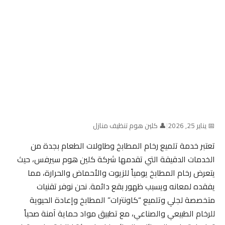
📅 يناير 25, 2026
|
👤 كلين هوم تنظيف منازل
تعتبر خدمة تلميع رخام المطابخ وطاولات الطعام بجدة من
الخدمات الدقيقة التي تقدمها شركة كلين هوم سيرفس، حيث
يتعرض رخام المطابخ يومياً للزيوت والأحماض والحرارة، مما
يفقده لمعانه ويسبب ظهور بقع دائمة. نحن نوفر تقنيات
متخصصة لجلي وتلميع “كاونترات” المطابخ وإعادة الحيوية
للرخام الطبيعي والصناعي، مع تطبيق مواد حماية آمنة صحياً