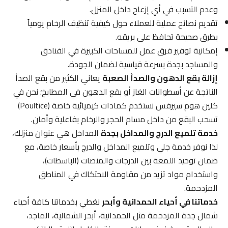
وعدم التسبب في أي إزعاج داخل المنزل.
تقديم نصائح عملية للعملاء حول كيفية تنظيف الرخام يومياً
بطرق صحيحة تحافظ على بريقه.
إمكانية توفير فرق عمل للمساحات الكبيرة في الفنادق
والمساجد بجدة بسرعة قياسية لضمان الجودة.
إزالة بقع الدهون والصدأ الصعبة
يعاني الكثير من بقع الصدأ
الناتجة عن أسطوانات الغاز أو بقع الدهون في المطابخ؛ نحن في
كلين هوم سيرفس نستخدم كمادات كيميائية خاصة (Poultice)
تسحب البقع من داخل مسام الحجر والرخام بفاعلية وأمان.
خدمة تلميع الدرج والمداخل بجدة
المداخل هي عنوان منزلك،
لذا نوفر خدمة جلي وتلميع المداخل والدرج بأسعار خاصة، مع
ضمان توحيد اللمعة بين الدرجات والمنصات (الباسطات)،
واستخدام مواد تزيد من مقاومة الاحتكاك في المناطق
المزدحمة.
خدماتنا في أحياء الحمدانية وأبحر
نغطي بخدماتنا كافة أحياء
شمال جدة المزدحمة مثل الحمدانية، أبحر الشمالية، الماجد،