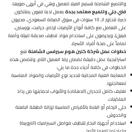
والتلميع الشاملة لتسليم الفيلا للعميل وهي في أبهى صورها.
فني جلي وتلميع معتمد بجدة
يعمل لدينا فنيون يمتلكون
خبرة تتجاوز الـ 10 سنوات في سوق الصيانة السعودي، مدربون
على التعامل مع كافة أنواع الأرضيات (رخام، جرانيت، بورسلين،
فينيل)، ويحرصون على استخدام مواد تنظيف صديقة للبيئة وآمنة
تماماً على صحة أفراد الأسرة.
خطوات عمل شركة كلين هوم سيرفس الشاملة
نتبع
استراتيجية عمل دقيقة لضمان رضا العميل التام، وتتضمن هذه
الخطوات في كافة أحياء جدة ما يلي:
المعاينة الفنية المجانية لتحديد نوع الأرضيات والمواد المناسبة
لمعالجتها.
تغليف كامل للجدران (الدهانات) والأبواب لحمايتها من رذاذ
الماكينات.
جلي الرخام أو البلاط بالأقراص الماسية لإزالة الطبقة الباهتة
والخدوش.
استخدام أجهزة البخار لتنظيف فواصل السيراميك (الترويبة)
وإعادتها للونها الأصلي.