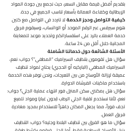
بتقديم أفضل قيمة مقابل السعر، حيث نجمع بين جودة المواد
الإيطالية وكفاءة العمالة بأسعار تناسب الجميع في جدة.
كيفية التواصل وحجز الخدمة
لا تتردد في التواصل مع كلين
هوم سيرفس عبر الرقم الموحد أو الواتساب، وسيقوم فريق
خدمة العملاء بالرد على استفساراتكم وتحديد موعد للمعاينة
المجانية خلال أقل من 24 ساعة.
الأسئلة الشائعة حول خدماتنا الشاملة
سؤال: هل تقومون بتنظيف السيراميك “المطفي”؟ جواب: نعم،
السيراميك المطفي (الباركيه أو الحجري) يحتاج لمواد تنظيف
عميقة لإزالة الأوساخ من بين التعرجات، ونحن نوفر هذه الخدمة
باستخدام ماكينات الفرشاة الدوارة.
سؤال: هل يمكنني سكن المنزل فور انتهاء عملية الجلي؟ جواب:
نعم، لأننا نستخدم تقنية الجلي الرطب (بدون غبار) ومواد تلميع
تجف فوراً، مما يجعل المكان جاهزاً للاستخدام بمجرد مغادرة
فريق العمل.
سؤال: ما هو الفرق بين تنظيف البلاط وجليه؟ جواب: التنظيف
يزيل الأوساخ السطحية فقط، أما الجلي فيقوم بكشط طبقة