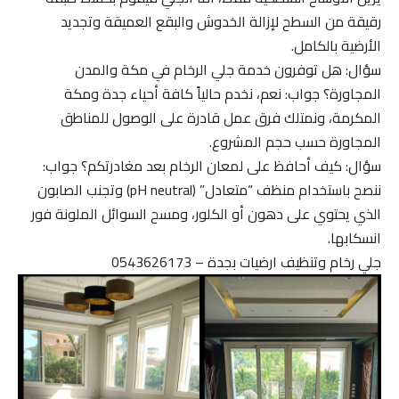
رقيقة من السطح لإزالة الخدوش والبقع العميقة وتجديد
الأرضية بالكامل.
سؤال: هل توفرون خدمة جلي الرخام في مكة والمدن
المجاورة؟ جواب: نعم، نخدم حالياً كافة أحياء جدة ومكة
المكرمة، ونمتلك فرق عمل قادرة على الوصول للمناطق
المجاورة حسب حجم المشروع.
سؤال: كيف أحافظ على لمعان الرخام بعد مغادرتكم؟ جواب:
ننصح باستخدام منظف “متعادل” (pH neutral) وتجنب الصابون
الذي يحتوي على دهون أو الكلور، ومسح السوائل الملونة فور
انسكابها.
جلي رخام وتنظيف ارضيات بجدة – 0543626173