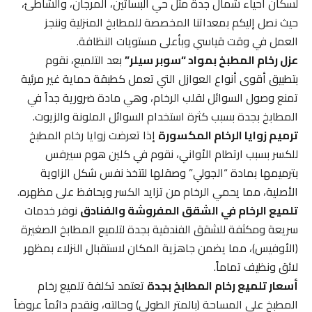
لسكان أحياء شمال جدة مثل حي البساتين، المرجان، والشاطئ،
حيث نصل إليكم بمعداتنا المخصصة للمطابخ المنزلية وننجز
العمل في وقت قياسي وبأعلى مستويات النظافة.
عزل رخام المطبخ بمواد “سوبر سيلر”
بعد التلميع، نقوم
بتطبيق أقوى أنواع العوازل التي تعمل كطبقة حماية غير مرئية
تمنع وصول السوائل لقلب الرخام، وهي مادة ضرورية جداً في
المطابخ بجدة بسبب كثرة استخدام السوائل الملونة والزيوت.
ترميم زوايا الرخام المكسورة
إذا تعرضت زوايا رخام المطبخ
للكسر بسبب ارتطام الأواني، نقوم في كلين هوم سيرفس
بترميمها بمادة “الجولي” وصقلها لتتخذ نفس شكل الزاوية
الأصلية، مما يحمي الرخام من تزايد الكسر ويحافظ على مظهره.
تلميع الرخام في الشقق المفروشة والفنادق
نوفر خدمات
سريعة ومكثفة للشقق الفندقية بجدة لتلميع المطابخ الصغيرة
(الأوفيس)، مما يضمن جاهزية المكان لاستقبال النزلاء بمظهر
لائق ونظيف تماماً.
أسعار تلميع رخام المطابخ بجدة
تعتمد تكلفة تلميع رخام
المطبخ على المساحة (بالمتر الطولي) وحالته، ونقدم دائماً عروضاً