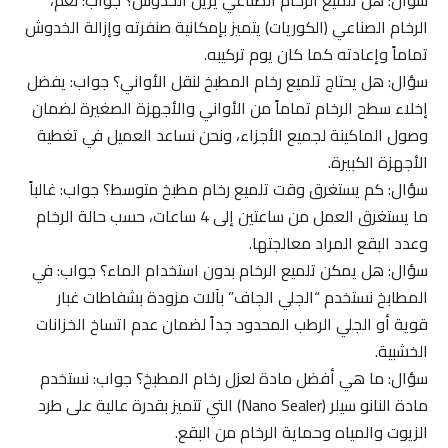
الرخام الصناعي (الكوريات) يتميز بإمكانية صنفرته وإزالة الخدوش
تماماً وإعادته كما كان يوم تركيبه.
سؤال: هل يحتاج تلميع رخام المطبخ لنقل الأواني؟ جواب: يفضل
إخلاء سطح الرخام تماماً من الأواني والأجهزة الصغيرة لضمان
وصول الماكينة لجميع الأجزاء، ونحن نساعد العميل في تغطية
الأجهزة الكبيرة.
سؤال: كم يستغرق وقت تلميع رخام مطبخ متوسط؟ جواب: غالباً
ما يستغرق العمل من ساعتين إلى 4 ساعات، حسب حالة الرخام
وعدد البقع المراد معالجتها.
سؤال: هل يمكن تلميع الرخام بدون استخدام الماء؟ جواب: في
المطابخ نستخدم “الجلي الجاف” بآلات مزودة بشفاطات غبار
قوية أو الجلي الرطب المحدود جداً لضمان عدم اتساخ الخزانات
الخشبية.
سؤال: ما هي أفضل مادة لعزل رخام المطبخ؟ جواب: نستخدم
مادة النانو سيلر (Nano Sealer) التي تتميز بقدرة عالية على طرد
الزيوت والمياه وحماية الرخام من البقع.