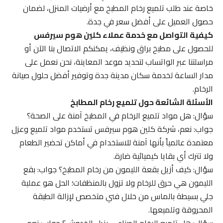
خاصة عند طلب تلميع رخام المطبخ مع أرضيات المنزل، لضمان
حصول العميل على أفضل سعر في جدة.
كيفية التواصل مع خدمة عملاء كلين هوم سيرفس
للحصول على مطبخ براق ونظيف، يمكنكم الاتصال بنا الآن أو
مراسلتنا عبر الواتساب لتحديد موعد المعاينة، نحن نعمل على
مدار الساعة لخدمة سكان مدينة جدة وتوفير أفضل حلول صيانة
الرخام.
الأسئلة الشائعة حول تلميع رخام المطابخ
سؤال: هل مواد تلميع الرخام في المطبخ آمنة على الصحة؟
جواب: نعم، شركة كلين هوم سيرفس تستخدم مواد تلميع وعزل
معتمدة عالمياً بأنها آمنة للاستخدام في أماكن تحضير الطعام
ولا تترك أي بقايا كيميائية ضارة.
سؤال: كيف أزيل بقعة الليمون من رخام المطبخ؟ جواب: بقع
الليمون هي حرق للرخام ولا تزول بالمنظفات؛ الحل هو عملية
جلي بسيطة بالماس من خلال فني متخصص لإزالة الطبقة
المحروقة وتلميعها.
سؤال: هل تلميع الرخام الصناعي يزيل الخدوش؟ جواب: نعم،