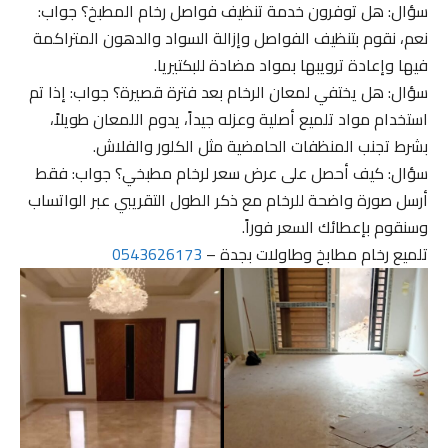
سؤال: هل توفرون خدمة تنظيف فواصل رخام المطبخ؟ جواب:
نعم، نقوم بتنظيف الفواصل وإزالة السواد والدهون المتراكمة
فيها وإعادة ترويبها بمواد مضادة للبكتيريا.
سؤال: هل يختفي لمعان الرخام بعد فترة قصيرة؟ جواب: إذا تم
استخدام مواد تلميع أصلية وعزله جيداً، يدوم اللمعان طويلاً،
بشرط تجنب المنظفات الحامضية مثل الكلور والفلاش.
سؤال: كيف أحصل على عرض سعر لرخام مطبخي؟ جواب: فقط
أرسل صورة واضحة للرخام مع ذكر الطول التقريبي عبر الواتساب
وسنقوم بإعطائك السعر فوراً.
تلميع رخام مطابخ وطاولات بجدة –
0543626173