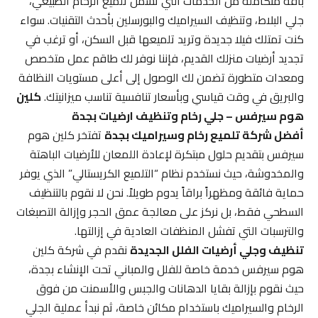
باقة متكاملة من الخدمات التي تشمل تلميع الرخام الطبيعي،
جلي البلاط، وتنظيف السيراميك والبورسلين بأحدث التقنيات. سواء
كنت تمتلك فيلا جديدة وتريد تلميعها قبل السكن، أو ترغب في
تجديد أرضيات منزلك القديم، فإننا نوفر لك طاقم عمل متخصص
ومعدات متطورة تضمن لك الوصول إلى أعلى مستويات النظافة
والبريق في وقت قياسي وبأسعار تنافسية تناسب ميزانيتك.
كلين
هوم سيرفس – جلي رخام وتنظيف ارضيات بجدة
أفضل شركة تلميع رخام وسيراميك بجدة
تفتخر كلين هوم
سيرفس بتقديم حلول مبتكرة لإعادة اللمعان للأرضيات الباهتة
والمخدوشة، حيث نستخدم نظام “التلميع الكريستالي” الذي يوفر
حماية فائقة ومظهراً براقاً يدوم طويلاً. نحن لا نقوم بالتنظيف
السطحي فقط، بل نركز على معالجة عمق الحجر وإزالة التصبغات
والترسبات التي تفشل المنظفات العادية في إزالتها.
تنظيف وجلي أرضيات الفلل الجديدة
نقدم في شركة كلين
هوم سيرفس خدمة خاصة للفلل والمباني تحت الإنشاء بجدة،
حيث نقوم بإزالة بقايا الدهانات والجبس والأسمنت من فوق
الرخام والسيراميك باستخدام مكائن خاصة، ثم نبدأ عملية الجلي