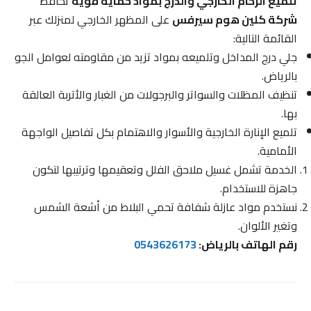
تلميع الرخام الخارجي والدرج بمواد حماية قوية
تحافظ
شركة كلين هوم سيرفس
على المظهر الخارجي لمنزلك عبر
القائمة التالية:
جلي درج المداخل وتلميعه بمواد تزيد من مقاومته لعوامل الجو
بالرياض.
تنظيف المظلات والسواتر والبرجولات من الغبار والأتربة العالقة
بها.
تلميع الإنارة الخارجية والأسوار والاهتمام بكل تفاصيل الواجهة
الأمامية.
الخدمة تشمل غسيل ملاحق الفلل وتعقيمها وترتيبها لتكون
جاهزة للاستخدام.
نستخدم مواد عازلة شفافة تحمي البلاط من أشعة الشمس
وتغير الألوان.
رقم الهاتف بالرياض:
0543626173