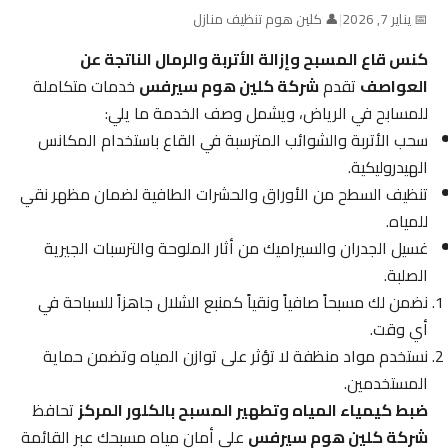
📅 يناير 7, 2026
|
👤 كلين هوم تنظيف منازل
كنس قاع المسبح وإزالة الأتربة والرمال الناتجة عن
العواصف
تقدم
شركة كلين هوم سيرفس
خدمات متكاملة
للمسابح في الرياض، ويشمل وصف الخدمة ما يلي:
سحب الأتربة والشوائب المترسبة في القاع باستخدام المكانس
الهيدروليكية.
تنظيف السطح من الأوراق والحشرات الطافية لضمان مظهر نقي
للمياه.
غسيل الجدران والسيراميك من أثار الملوحة والترسبات الجيرية
الصلبة.
نضمن لك مسبحاً صافياً ونقياً كمنبع الشلال جاهزاً للسباحة في
أي وقت.
نستخدم مواد منظفة لا تؤثر على توازن المياه وتضمن حماية
المستخدمين.
ضبط كيمياء المياه وتطهير المسبح بالكلور المركز
تحافظ
شركة كلين هوم سيرفس
على أمان مياه مسبحك عبر القائمة