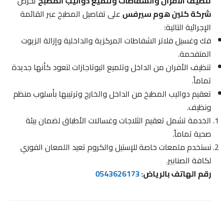
تنظيف الأفران والشفاطات وتلميع دواليب المطبخ
تحرص
شركة كلين هوم سيرفس
على تفاصيل المطبخ عبر القائمة
الإجرائية التالية:
فك وغسيل فلاتر الشفاطات المركزية والداخلية وإزالة الزيوت
المتفحمة.
تنظيف الأفران من الداخل وتلميع البوتاجازات لتعود كأنها جديدة
تماماً.
تعقيم دواليب المطبخ من الداخل والخارج وترتيبها بأسلوب منظم
ونظيف.
الخدمة تشمل تعقيم الثلاجات وغسالات الأطباق لضمان بيئة
صحية تماماً.
نستخدم ملمعات خاصة للإستيل والكروم تعيد اللمعان الفوري
لكافة الصنابير.
رقم الهاتف بالرياض:
0543626173