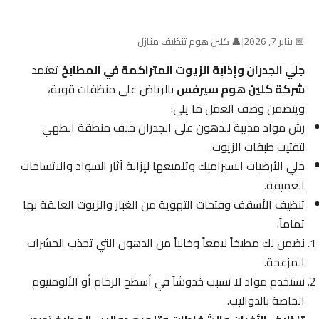
📅 يناير 7, 2026
|
👤 كلين هوم تنظيف منازل
جلي الجدران وإذابة الزيوت المتراكمة في المطابخ
تعتمد
شركة كلين هوم سيرفس
بالرياض على منظفات قوية،
ويتضمن وصف العمل ما يلي:
رش مواد مذيبة للدهون على الجدران خلف منطقة الطهي
لتفتيت طبقات الزيوت.
جلي الأرضيات السيراميك وتلميعها لإزالة آثار السواد والاتساخات
العميقة.
تنظيف الأسقف وفتحات التهوية من الغبار والزيوت العالقة بها
تماماً.
نضمن لك مطبخاً لامعاً وخالياً من الدهون التي تجذب الحشرات
المزعجة.
نستخدم مواد لا تسبب خدوشاً في أسطح الرخام أو الألومنيوم
الخاصة بالدواليب.