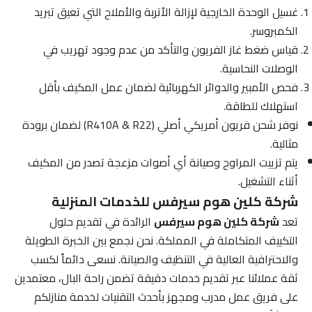
غسيل الوحدة الخارجية لإزالة الأتربة والأملاح التي تعيق تبريد
الكمبروسر.
قياس ضغط غاز الفريون والتأكد من عدم وجود تهريب في
الوصلات النحاسية.
فحص الأمبير والدوائر الكهربائية لضمان عمل المكيف بأقل
استهلاك للطاقة.
نوفر شحن فريون أمريكي أصلي (R410A & R22) لضمان برودة
مثالية.
يتم تزييت المراوح وصيانة أي أصوات مزعجة تصدر من المكيف
أثناء التشغيل.
شركة كلين هوم سيرفس للخدمات المنزلية
تعد
شركة كلين هوم سيرفس
الرائدة في تقديم حلول
التكييف المتكاملة في المملكة. نحن نجمع بين الخبرة الطويلة
والاحترافية العالية في التنظيف والصيانة. نسعى دائماً لكسب
ثقة عملائنا عبر تقديم خدمات دقيقة تضمن راحة البال، معتمدين
على فريق عمل مدرب ومجهز بأحدث التقنيات لخدمة منازلكم