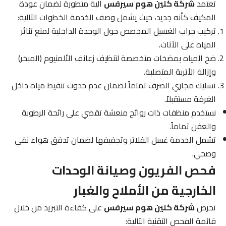
تعتمد
شركة كلين هوم سيرفس
آلية متطورة لضمان عودة
المكيف كأنه جديد، حيث يشمل وصف الخدمة الخطوات التالية:
تركيب جراب الغسيل المخصص حول الوحدة الداخلية لمنع تناثر
المياه على الأثاث.
ضخ المياه بمضخات متخصصة لتنظيف زعانف الألمنيوم (المبخر)
وإزالة الأتربة المتصلبة.
تسليك مجاري الصرف تماماً لضمان عدم حدوث تنقيط مياه داخل
الغرفة مستقبلاً.
نستخدم منظفات ذات روائح منعشة تقضي على رائحة الرطوبة
والعفن تماماً.
تشمل الخدمة غسل الفلاتر وتجفيفها لضمان تدفق هواء نقي
وصحي.
فحص الفريون وصيانة الوحدات
الخارجية من الأملاح والغبار
تحرص
شركة كلين هوم سيرفس
على كفاءة التبريد من خلال
قائمة الفحص التقنية التالية: