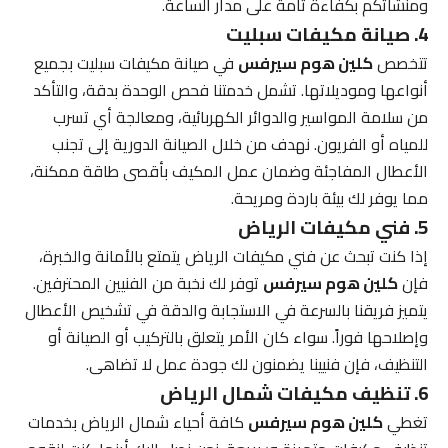
ومنشآتكم بكفاءة تامة على مدار الساعة.
4. صيانة مكيفات سبليت
تتخصص
كلين هوم سيرفس
في صيانة مكيفات سبليت بجميع
أنواعها وموديلاتها. تشمل خدمتنا فحص الوحدة بدقة، والتأكد
من سلامة المواسير والدوائر الكهربائية، ومعالجة أي تسرب
للمياه أو الفريون. نهدف من خلال الصيانة الدورية إلى تجنب
الأعطال المفاجئة وضمان عمل المكيف بأقصى طاقة ممكنة،
مما يوفر لك بيئة باردة ومريحة.
5. فني مكيفات الرياض
إذا كنت تبحث عن فني مكيفات الرياض يتمتع بالأمانة والخبرة،
فإن
كلين هوم سيرفس
توفر لك نخبة من الفنيين المحترفين.
يتميز فريقنا بالسرعة في الاستجابة والدقة في تشخيص الأعطال
وإصلاحها فوراً. سواء كان الأمر يتعلق بالتركيب أو الصيانة أو
التنظيف، فإن فنيينا يضمنون لك جودة عمل لا تضاهى.
6. تنظيف مكيفات شمال الرياض
تغطي
كلين هوم سيرفس
كافة أحياء شمال الرياض بخدمات