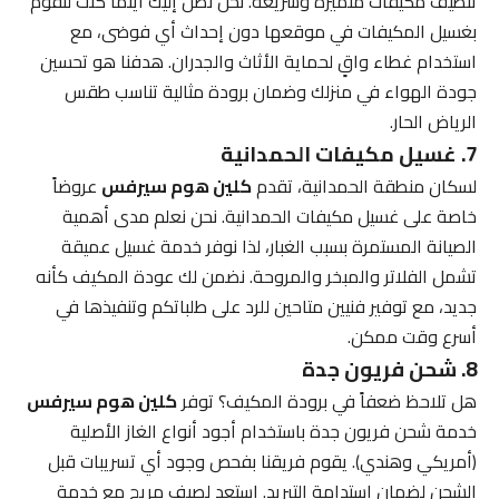
تنظيف مكيفات متميزة وسريعة. نحن نصل إليك أينما كنت لنقوم
بغسيل المكيفات في موقعها دون إحداث أي فوضى، مع
استخدام غطاء واقٍ لحماية الأثاث والجدران. هدفنا هو تحسين
جودة الهواء في منزلك وضمان برودة مثالية تناسب طقس
الرياض الحار.
7. غسيل مكيفات الحمدانية
لسكان منطقة الحمدانية، تقدم
كلين هوم سيرفس
عروضاً
خاصة على غسيل مكيفات الحمدانية. نحن نعلم مدى أهمية
الصيانة المستمرة بسبب الغبار، لذا نوفر خدمة غسيل عميقة
تشمل الفلاتر والمبخر والمروحة. نضمن لك عودة المكيف كأنه
جديد، مع توفير فنيين متاحين للرد على طلباتكم وتنفيذها في
أسرع وقت ممكن.
8. شحن فريون جدة
هل تلاحظ ضعفاً في برودة المكيف؟ توفر
كلين هوم سيرفس
خدمة شحن فريون جدة باستخدام أجود أنواع الغاز الأصلية
(أمريكي وهندي). يقوم فريقنا بفحص وجود أي تسريبات قبل
الشحن لضمان استدامة التبريد. استعد لصيف مريح مع خدمة