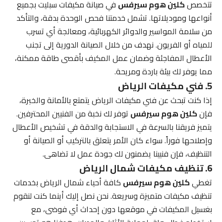
تتخصص
كلين هوم سيرفس
في صيانة مكيفات سبليت بجميع
أنواعها وموديلاتها. تشمل خدمتنا فحص الوحدة بدقة، والتأكد
من سلامة المواسير والدوائر الكهربائية، ومعالجة أي تسرب
للمياه أو الفريون. نهدف من خلال الصيانة الدورية إلى تجنب
الأعطال المفاجئة وضمان عمل المكيف بأقصى طاقة ممكنة،
مما يوفر لك بيئة باردة ومريحة.
5. فني مكيفات الرياض
إذا كنت تبحث عن فني مكيفات الرياض يتمتع بالأمانة والخبرة،
فإن
كلين هوم سيرفس
توفر لك نخبة من الفنيين المحترفين.
يتميز فريقنا بالسرعة في الاستجابة والدقة في تشخيص الأعطال
وإصلاحها فوراً. سواء كان الأمر يتعلق بالتركيب أو الصيانة أو
التنظيف، فإن فنيينا يضمنون لك جودة عمل لا تضاهى.
6. تنظيف مكيفات شمال الرياض
تغطي
كلين هوم سيرفس
كافة أحياء شمال الرياض بخدمات
تنظيف مكيفات متميزة وسريعة. نحن نصل إليك أينما كنت لنقوم
بغسيل المكيفات في موقعها دون إحداث أي فوضى، مع