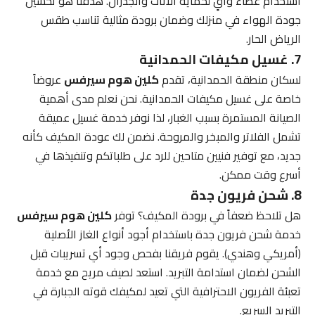
استخدام غطاء واقٍ لحماية الأثاث والجدران. هدفنا هو تحسين
جودة الهواء في منزلك وضمان برودة مثالية تناسب طقس
الرياض الحار.
7. غسيل مكيفات الحمدانية
لسكان منطقة الحمدانية، تقدم
كلين هوم سيرفس
عروضاً
خاصة على غسيل مكيفات الحمدانية. نحن نعلم مدى أهمية
الصيانة المستمرة بسبب الغبار، لذا نوفر خدمة غسيل عميقة
تشمل الفلاتر والمبخر والمروحة. نضمن لك عودة المكيف كأنه
جديد، مع توفير فنيين متاحين للرد على طلباتكم وتنفيذها في
أسرع وقت ممكن.
8. شحن فريون جدة
هل تلاحظ ضعفاً في برودة المكيف؟ توفر
كلين هوم سيرفس
خدمة شحن فريون جدة باستخدام أجود أنواع الغاز الأصلية
(أمريكي وهندي). يقوم فريقنا بفحص وجود أي تسريبات قبل
الشحن لضمان استدامة التبريد. استعد لصيف مريح مع خدمة
تعبئة الفريون الاحترافية التي تعيد لمكيفك قوته الجبارة في
التبريد السريع.