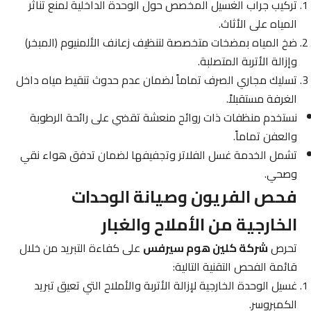
تركيب جراب الغسيل المخصص حول الوحدة الداخلية لمنع تناثر
المياه على الأثاث.
ضخ المياه بمضخات متخصصة لتنظيف زعانف الألمنيوم (المبخر)
وإزالة الأتربة المتصلبة.
تسليك مجاري الصرف تماماً لضمان عدم حدوث تنقيط مياه داخل
الغرفة مستقبلاً.
نستخدم منظفات ذات روائح منعشة تقضي على رائحة الرطوبة
والعفن تماماً.
تشمل الخدمة غسل الفلاتر وتجفيفها لضمان تدفق هواء نقي
وصحي.
فحص الفريون وصيانة الوحدات
الخارجية من الأملاح والغبار
تحرص
شركة كلين هوم سيرفس
على كفاءة التبريد من خلال
قائمة الفحص التقنية التالية:
غسيل الوحدة الخارجية لإزالة الأتربة والأملاح التي تعيق تبريد
الكمبروسر.