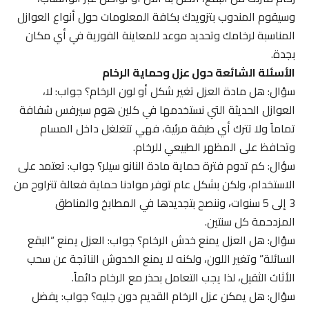
وسيقوم المندوب بتزويدك بكافة المعلومات حول أنواع العوازل
المناسبة لرخامك وتحديد موعد للمعاينة الفورية في أي مكان
بجدة.
الأسئلة الشائعة حول عزل وحماية الرخام
سؤال: هل مادة العزل تغير شكل أو لون الرخام؟ جواب: لا،
العوازل الحديثة التي نستخدمها في كلين هوم سيرفس شفافة
تماماً ولا تترك أي طبقة مرئية، فهي تتغلغل داخل المسام
وتحافظ على المظهر الطبيعي للرخام.
سؤال: كم تدوم فترة حماية مادة النانو سيلر؟ جواب: تعتمد على
الاستخدام، ولكن بشكل عام توفر موادنا حماية فعالة تتراوح من
3 إلى 5 سنوات، وننصح بتجديدها في المطابخ والمناطق
المزدحمة كل سنتين.
سؤال: هل العزل يمنع خدش الرخام؟ جواب: العزل يمنع “البقع
السائلة” وتغير اللون، ولكنه لا يمنع الخدوش الناتجة عن سحب
الأثاث الثقيل، لذا يجب التعامل بحذر مع الرخام دائماً.
سؤال: هل يمكن عزل الرخام القديم دون جليه؟ جواب: يفضل