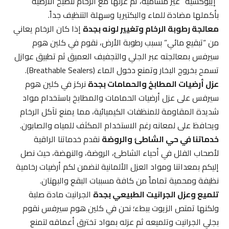
“إيبوكسية” غير مسامية، ثم عزلها مع الرخام لتصبح الأرضية
بأكملها مضادة للماء والبكتيريا وسهلة التنظيف جداً.
معالجة رطوبة الرخام وتغيير لونه بجدة
إذا كان الرخام يعاني
من “تبقيع مائي” بسبب رطوبة الأرض، نقوم في كلين هوم
سيرفس بمعالجته عبر الجلي والتجفيف العميق ثم تطبيق عوازل
تسمح بخروج البخار وتمنع دخول الماء (Breathable Sealers).
عزل أرضيات المطابخ والحمامات بجدة
نركز في كلين هوم
سيرفس على عزل أرضيات الحمامات والمطابخ باستخدام مواد
شديدة المقاومة للمنظفات الكيميائية، مما يمنع تآكل الرخام
ويحافظ على لمعانه رغم الاستخدام المكثف للمياه والصابون.
خدماتنا في حي الشاطئ والروضة
نقدم خدماتنا الراقية
لأصحاب الفلل في أحياء الشاطئ، الروضة، والنهضة، حيث نصل
إليكم بمعداتنا ومواد العزل الألمانية لنضمن لكم أرضيات رخامية
نظيفة ومحمية تماماً من كافة مسببات البقع والبهتان.
تلميع وعزل الجرانيت الطبيعي بجدة
الجرانيت مادة صلبة
ولكنها تمتص الزيوت ببطء؛ نحن في كلين هوم سيرفس نقوم
بجلي الجرانيت وتلميعه ثم عزله بمواد تخترق أعماقه لتمنع