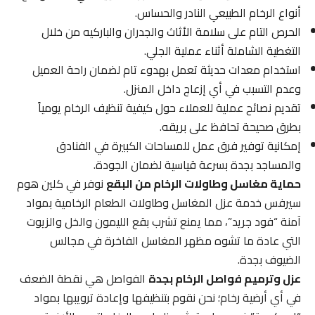
أنواع الرخام الطبيعي النادر والحساس.
الحرص التام على سلامة الأثاث والجدران والباركيه من خلال
التغطية الشاملة أثناء عملية الجلي.
استخدام معدات حديثة تعمل بهدوء تام لضمان راحة العميل
وعدم التسبب في أي إزعاج داخل المنزل.
تقديم نصائح عملية للعملاء حول كيفية تنظيف الرخام يومياً
بطرق صحيحة تحافظ على بريقه.
إمكانية توفير فرق عمل للمساحات الكبيرة في الفنادق
والمساجد بجدة بسرعة قياسية لضمان الجودة.
حماية مغاسل وطاولات الرخام من البقع
نوفر في كلين هوم
سيرفس خدمة عزل المغاسل وطاولات الطعام الرخامية بمواد
آمنة “فود جريد”، مما يمنع تشرب بقع الليمون والخل والزيوت
التي عادة ما تشوه مظهر المغاسل الفاخرة في مجالس
الضيوف بجدة.
عزل وترميم فواصل الرخام بجدة
الفواصل هي نقطة الضعف
في أي أرضية رخام؛ نحن نقوم بتنظيفها وإعادة ترويبها بمواد