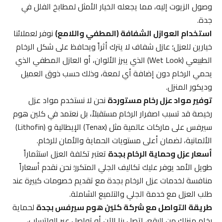
وصول الزيوت إليه، مما يجعله الخيار الأمثل لمطابخ الفلل في
جدة.
استخدام العوازل الشفافة (المطفي واللامع)
نوفر لعملائنا
خيارين للعزل؛ عازل شفاف لا يترك أثراً ويحافظ على شكل الرخام
الطبيعي (Wet Look) الذي يبرز الألوان، أو العازل المطفي الذي
يحمي الرخام دون إضافة أي لمعة، وذلك حسب ذوق العميل
وديكور المنزل.
توفير مواد عزل رخام مستوردة
نحن لا نستخدم مواد عزل
رخيصة قد تسبب اصفرار الرخام مستقبلاً، بل نعتمد في كلين هوم
سيرفس على ماركات عالمية مثل (Tenax) الإيطالية و (Lithofin)
الألمانية، لضمان أعلى مستويات الحماية والأمان للرخام.
أسعار عزل وحماية الرخام بجدة
تعتبر تكلفة العزل استثماراً
طويل الأمد يوفر عليك تكاليف الجلي المتكرر؛ نحن نقدم أسعاراً
منافسة لخدمات عزل الرخام بجدة مع تقديم خصومات كبيرة عند
طلب العزل مع خدمة الجلي والتلميع الشاملة.
طريقة التواصل مع شركة كلين هوم سيرفس بجدة
لحماية
رخام منزلك من البقع، اتصل بنا الآن أو تواصل عبر الواتساب،