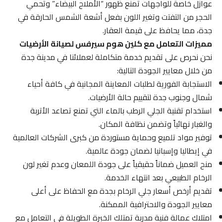
عوازل خاصة للواجهات تمنع ظهور “الأملاح البيضاء” وتحمي
الحجر من التفتت وتغير اللون بفعل أشعة الشمس الحارقة في
جدة، مما يحافظ على قيمة العقار.
مميزات التعامل مع كلين هوم سيرفس لصيانة الأرضيات
نحن نحرص على تقديم خدمة متكاملة لعملائنا في مدينة جدة
من خلال معايير الجودة التالية:
الاستجابة الفورية لطلبات المعاينة المجانية في كافة أحياء
شمال وجنوب جدة لتقييم حالة الأرضيات.
استخدام تقنية الجلي الرطب بالماء التي تمنع تصاعد الأتربة
والغبار نهائياً وتضمن نظافة المكان.
توفير مواد تلميع وحماية مستوردة من كبرى الشركات العالمية
في إيطاليا وإسبانيا لضمان جودة عالمية.
منح العميل ضماناً حقيقياً على جودة اللمعان وعدم تغير لون
الرخام الطبيعي بعد انتهاء الخدمة.
تقديم أرخص أسعار جلي الرخام بجدة مع الحفاظ على أعلى
معايير الجودة والاحترافية الممكنة.
امتلاك عمالة فنية مدربة تمتلك الخبرة الطويلة في التعامل مع