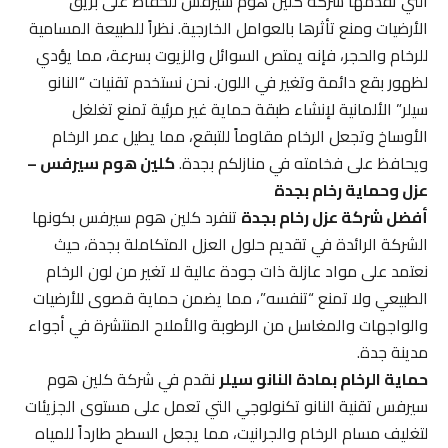
التي تقدمها شركة كلين هوم سيرفس للحفاظ على بريق
الأرضيات ومنع تأثرها بالعوامل الخارجية. نظراً للطبيعة المسامية
للرخام والحجر، فإنه يمتص السوائل والزيوت بسرعة، مما يؤدي
لظهور بقع دائمة وتغير في اللون. نحن نستخدم تقنيات “النانو
سيلر” الألمانية لإنشاء طبقة حماية غير مرئية تمنع تغلغل
الأوساخ وتجعل الرخام مقاوماً للتبقع، مما يطيل عمر الرخام
ويحافظ على فخامته في منازلكم بجدة.
كلين هوم سيرفس –
عزل وحماية رخام بجدة
أفضل شركة عزل رخام بجدة
تنفرد كلين هوم سيرفس بكونها
الشركة الرائدة في تقديم حلول العزل المتكاملة بجدة، حيث
نعتمد على مواد عازلة ذات جودة عالية لا تغير من لون الرخام
الطبيعي ولا تمنع “تنفسه”، مما يضمن حماية قصوى للأرضيات
والواجهات والمغاسل من الرطوبة والأملاح المنتشرة في أجواء
مدينة جدة.
حماية الرخام بمادة النانو سيلر
نقدم في شركة كلين هوم
سيرفس تقنية النانو تكنولوجي التي تعمل على مستوى الجزيئات
لتغليف مسام الرخام والجرانيت، مما يجعل السطح طارداً للمياه