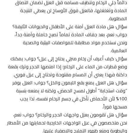
دائماً جلي الرخام وتنظيف مسامه قبل العزل لضمان التصاق
المادة وتغلغلها، فالعزل فوق الأوساخ لن يعطي النتيجة
المطلوبة.
سؤال: هل مادة العزل آمنة على الأطفال والحيوانات الأليفة؟
جواب: نعم، بعد جفاف المادة تماماً تصبح خاملة وآمنة جداً،
ونحن نستخدم مواد مطابقة للمواصفات البيئية والصحية
العالمية.
سؤال: كيف أعرف أن رخام منزلي يحتاج إلى عزل؟ جواب: يمكنك
وضع قطرات من الماء على الرخام؛ إذا امتصها الحجر وترك بقعة
داكنة فهذا يعني أن المسام مفتوحة وتحتاج إلى عزل فوري.
سؤال: هل العزل يمنع بقع الليمون والخل؟ جواب: العزل يوفر
“وقت استجابة” أطول لمسح الحمض، ولكنه لا يمنعه بنسبة
100% لأن الأحماض تأكل في جسم الرخام نفسه، لذا يجب
مسحها فوراً.
سؤال: هل تقومون بعزل واجهات الحجر والرخام؟ جواب: نعم،
نحن متخصصون في عزل الواجهات الخارجية لحمايتها من الأمطار
والرطوبة ومنع ظهور التمليح والاصفرار عليها.