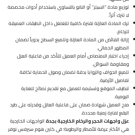
توزيع مادة “السيلر” أو النانو بالتساوي باستخدام أدوات مخصصة
لا تترك أثراً.
ترك المادة العازلة لفترة كافية للتغلغل داخل الطبقات العميقة
للرخام.
إزالة الفائض من المادة العازلة وتلميع السطح يدوياً لضمان
المظهر الجمالي.
إجراء اختبار الامتصاص أمام العميل للتأكد من فاعلية العزل
ومقاومة السوائل.
تلميع الحواف والزوايا بدقة لضمان وصول الحماية لكافة
تفاصيل الأرضية.
تنظيف الموقع وتسليمه للعميل مع تقديم نصائح للعناية
اليومية.
منح العميل شهادة ضمان على فاعلية العازل وقدرته على طرد
البقع لفترة زمنية محددة.
عزل واجهات الحجر والرخام الخارجية بجدة
الواجهات الخارجية
هي الأكثر عرضة للأمطار والرطوبة؛ في كلين هوم سيرفس نوفر