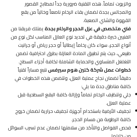
والزيوت تماماً. هذه التقنية ضرورية جداً لمطابخ القصور
والمجالس بجدة لضمان بقاء الرخام ناصعاً وخالياً من بقع
القهوة والشاي الصعبة.
فني متخصص في عزل الحجر والرخام بجدة
يمتلك فريقنا من
الفنيين خبرة دقيقة في تحديد نوع العازل المناسب لكل نوع من
أنواع الحجر، سواء كان رخاماً إيطالياً أو حجر رياض أو جرانيت
طبيعي، حيث يتم تطبيق المادة العازلة بطرق احترافية تضمن
التغلغل المتساوي والحماية الشاملة لكافة أجزاء السطح.
خطوات عمل شركة كلين هوم سيرفس
نتبع مساراً تقنياً
دقيقاً لضمان نجاح عملية العزل، وتتضمن هذه الخطوات في
كافة مناطق جدة ما يلي:
جلي وتنظيف الرخام تماماً وإزالة كافة البقع السطحية قبل
عملية العزل.
تجفيف الأرضية باستخدام أجهزة تجفيف حرارية لضمان خروج
كافة الرطوبة من مسام الحجر.
فحص الفواصل والتأكد من سلامتها لضمان عدم تسرب السوائل
من خلالها.