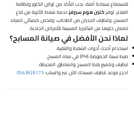
للاستمتاع بسباحة آمنة، يجب التأكد من توازن الكلور ونظافة
الفلاتر. توفر
كلين هوم سيرفز
خدمة شفط الأتربة من قاع
المسبح، وتنظيف الجدران من الطحالب، وفحص كيميائي للمياه
لضمان خلوها من البكتيريا المسببة للأمراض الجلدية.
لماذا نحن الأفضل في صيانة المسابح؟
استخدام أحدث أدوات الشفط والتنقية.
ضبط نسبة الحموضة (PH) في مياه المسبح.
تنظيف وتلميع بلاط المسبح والمناطق المحيطة.
احجز موعد تنظيف مسبحك الآن عبر واتساب:
0543626173