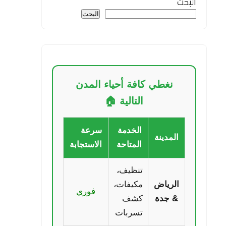
البحث
البحث
نغطي كافة أحياء المدن
التالية 🏠
الخدمة
سرعة
المدينة
المتاحة
الاستجابة
تنظيف،
الرياض
مكيفات،
فوري
& جدة
كشف
تسربات