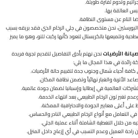
راثيم وتدوم لفترة طويلة.
بس العالقة بها.
ا التام عن مستوى النظافة.
لبورسلين، نحن متخصصون في جلي الرخام الذي فقد بريقه بسبب
حية وتلميعها بالكريستال لتعود كأنها ركبت للتو، وهو ما يميز
يانة الأرضيات
نحن نهتم بأدق التفاصيل لتقديم تجربة فريدة
كة رائدة في هذا المجال ما يلي:
ي كافة أحياء شمال وجنوب جدة لتقييم حالة الأرضيات.
اعد الأتربة والغبار نهائياً وتضمن نظافة المكان.
ركات العالمية في إيطاليا وإسبانيا لضمان جودة عالمية.
عدم تغير لون الرخام الطبيعي بعد انتهاء الخدمة.
على أعلى معايير الجودة والاحترافية الممكنة.
 في التعامل مع أنواع الرخام الطبيعي النادر والحساس.
يه من خلال التغطية الشاملة أثناء عملية الجلي.
راحة العميل وعدم التسبب في أي إزعاج داخل المنزل.