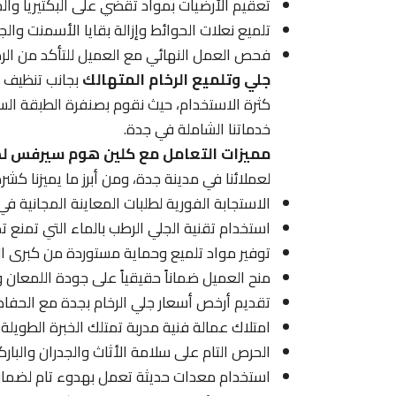
تعقيم الأرضيات بمواد تقضي على البكتيريا والج
تلميع نعلات الحوائط وإزالة بقايا الأسمنت والج
فحص العمل النهائي مع العميل للتأكد من الرض
جلي وتلميع الرخام المتهالك
بجانب تنظيف ا
كثرة الاستخدام، حيث نقوم بصنفرة الطبقة السط
خدماتنا الشاملة في جدة.
مميزات التعامل مع كلين هوم سيرفس لص
لعملائنا في مدينة جدة، ومن أبرز ما يميزنا كشر
الاستجابة الفورية لطلبات المعاينة المجانية ف
استخدام تقنية الجلي الرطب بالماء التي تمنع تص
توفير مواد تلميع وحماية مستوردة من كبرى الش
منح العميل ضماناً حقيقياً على جودة اللمعان و
تقديم أرخص أسعار جلي الرخام بجدة مع الحفاظ 
امتلاك عمالة فنية مدربة تمتلك الخبرة الطويلة
الحرص التام على سلامة الأثاث والجدران والبارك
استخدام معدات حديثة تعمل بهدوء تام لضمان 