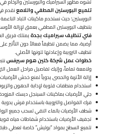
تشوه مظهر السيراميك والبورسلين والرخام في م
تلميع البورسلين المطفي واللامع
نقدم في
البورسلين؛ حيث نستخدم ماكينات اللباد الناعمة 
بتنظيف البورسلين المطفي بعمق لإزالة الأوسا
فني تنظيف سيراميك بجدة
يمتلك فريق الع
أرضية، مما يضمن تنظيفاً فعالاً دون التأثير ع
تنظيف الترويبة وإعادتها للونها الأصلي.
خطوات عمل شركة كلين هوم سيرفس
نتب
ولامعة تماماً، وإليك تفاصيل مراحل العمل الت
إزالة الأتربة والحصى يدوياً لمنع خدش الأرضيات 
استخدام منظفات قلوية لإذابة الدهون والزيوت
جلي الأرضيات بماكينات السينجل ديسك المزودة 
فرك الفواصل والترويبة باستخدام فرش يدوية دق
شطف الأرضيات بالماء النقي لسحب جميع الروا
تجفيف الأرضيات باستخدام شفاطات مياه قوية 
تلميع السطح بمواد “بوليش” خاصة تعطي طبقة