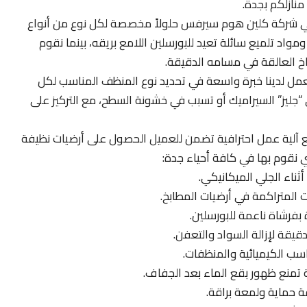
نازلكم بجدة.
 شركة كلين هوم سيرفس حلولاً مخصصة لكل نوع من أنواع
ومواد تلميع سائلة تعيد للبورسلين اللامع بريقه، بينما نقوم
خ العالقة في مسامه الدقيقة.
مل لدينا خبرة واسعة في تحديد نوع المنظف المناسب لكل
لى “جليز” السيراميك أو تسبب في خشونة السطح، مع التركيز على
ع آلية عمل احترافية تضمن للعميل الحصول على أرضيات نظيفة
ي نقوم بها في كافة أحياء جدة:
أثناء الجلي الميكانيكي.
 المتراكمة في أرضيات المطابخ.
بفرشاة ناعمة للبورسلين.
يقة لإزالة السواد والتعفن.
سب الكيميائية والمنظفات.
تمنع ظهور بقع الماء بعد الجفاف.
 حماية ولمعة براقة.