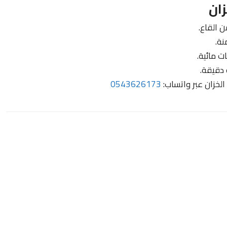
ان
 القاع.
نة.
ت مائية.
 دقيقة.
لخزان عبر واتساب:
0543626173