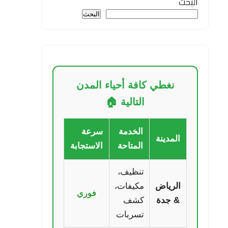
البحث
البحث
نغطي كافة أحياء المدن
التالية 🏠
الخدمة
سرعة
المدينة
المتاحة
الاستجابة
تنظيف،
الرياض
مكيفات،
فوري
& جدة
كشف
تسربات