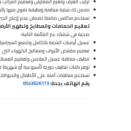
ترتيب الغرف وتغيير المفارش وتعقيم المراتب با
نضمن لك شقة منظمة ونظيفة تفوح منها رائح
نستخدم مكانس صامتة لضمان عدم إزعاج الجيران
تعقيم الحمامات والمطابخ وتطهير الأرضي
صحية في شقتك عبر القائمة التالية:
غسيل أرضيات الشقة بالكامل وتلميع السيرامي
تعقيم مقابض الأبواب ومفاتيح الكهرباء التي يك
تنظيف منطقة غسيل الملابس وتعقيم الغسالات 
نوفر باقات تنظيف دورية (أسبوعية أو شهرية) ت
نستخدم منظفات آمنة على الأطفال والحيوانات 
رقم الهاتف بجدة:
0543626173