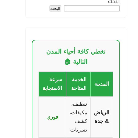
البحث
البحث
نغطي كافة أحياء المدن
التالية 🏠
الخدمة
سرعة
المدينة
المتاحة
الاستجابة
تنظيف،
الرياض
مكيفات،
فوري
& جدة
كشف
تسربات