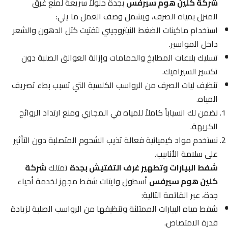
شركة كلين هوم سيرفس
بجدة حلولاً سريعة لمنع غرق
المنزل بمياه الصرف، ويشمل وصف العمل ما يلي:
استخدام ماكينات الضغط النيتروجيني لتفتيت كتل الدهون والشعر
داخل المواسير.
تسليك بلاعات المطابخ والحمامات وإزالة العوالق الصلبة دون
تكسير السيراميك.
تنظيف ليات الصرف من الرواسب الكلسية التي تسبب بطء تصريف
المياه.
نضمن لك انسياباً كاملاً للمياه في المجاري ومنع ارتداد الروائح
الكريهة.
نستخدم مواد كيميائية فعالة تذيب الشحوم المتصلبة دون التأثير
على سلامة الأنابيب.
شفط البيارات وتطهير غرف التفتيش بجدة
تمتلك
شركة
كلين هوم سيرفس
أسطول وايتات شفط مجهز لخدمة أحياء
جدة، عبر القائمة التالية:
شفط مياه البيارات الممتلئة وتنظيفها من الرواسب الصلبة لزيادة
قدرة الامتصاص.