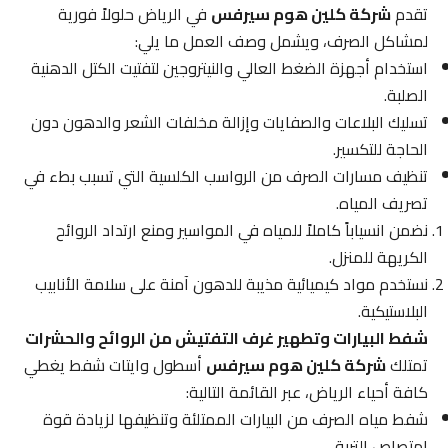
تقدم
شركة كلين هوم سيرفس
في الرياض حلولاً فورية
لمشاكل الصرف، ويشمل وصف العمل ما يلي:
استخدام أجهزة الضغط العالي والنيتروجين لتفتيت الكتل الدهنية
الصلبة.
تسليك البلاعات والصفايات وإزالة مخلفات الشعر والدهون دون
الحاجة للتكسير.
تنظيف مسارات الصرف من الرواسب الكلسية التي تسبب بطء في
تصريف المياه.
نضمن انسياباً كاملاً للمياه في المواسير ومنع ارتداد الروائح
الكريهة للمنزل.
نستخدم مواد كيميائية مذيبة للدهون آمنة على سلامة الأنابيب
البلاستيكية.
شفط البيارات وتطهير غرف التفتيش من الروائح والحشرات
تمتلك
شركة كلين هوم سيرفس
أسطول وايتات شفط يغطي
كافة أحياء الرياض، عبر القائمة التالية:
شفط مياه الصرف من البيارات الممتلئة وتنظيفها لزيادة قوة
امتصاص التربة.