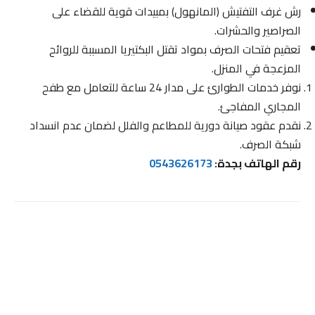
رش غرف التفتيش (المانهول) بمبيدات قوية للقضاء على
الصراصير والحشرات.
تعقيم فتحات الصرف بمواد تقتل البكتيريا المسببة للروائح
المزعجة في المنزل.
نوفر خدمات الطوارئ على مدار 24 ساعة للتعامل مع طفح
المجاري المفاجئ.
نقدم عقود صيانة دورية للمطاعم والفلل لضمان عدم انسداد
شبكة الصرف.
رقم الهاتف بجدة:
0543626173