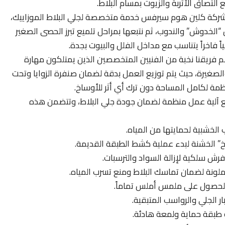
التصاق الأتربة والزيوت بمسام البلاط.
ركة كلين هوم سيرفس خدمة متخصصة لجلي البلاط الموزاييك،
“الخدوش” والندوب، ثم نتبعها بمراحل تلميع تبرز الحصى الصغير
ً فاخراً يتناسب مع مداخل الفلل والبيوت بجدة.
 فريقنا نخبة من الفنيين المتخصصين الذين يمتلكون مهارة
الصغيرة، حيث يتم توزيع العمل بدقة لضمان صنفرة الزوايا وتحت
ظمة لكامل المساحة دون ترك أي أثر للأوساخ.
ع آلية عمل منظمة لضمان جودة جلي البلاط، وتتضمن هذه
الخشبية لحمايتها من المياه.
وخ” الخشنة لبدء عملية كشط الطبقة القديمة.
 فرش سلكية لإزالة السواد والترسبات.
لونة لضمان تماسك البلاط ومنع تسرب المياه.
للحصول على ملمس أملس تماماً.
ار الجلي والرواسب المتبقية.
ه طبقة حماية ولمعة هادئة.