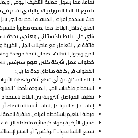
تماماً، مما يسهل عملية التنظيف اليومي ويمنع 
تلميع البلاط الموزاييك والبلدي
نقدم في ش
حيث نستخدم أقراص الصنفرة الحجرية التي تزيل 
الملون داخل البلاط، مما يمنحه مظهراً كلاسيكيا
فني جلي بلاط باكستاني وهندي بجدة
يضم
فائقة في التعامل مع ماكينات الجلي الكبيرة و
الدرج وبجوار النعلات، لضمان نتيجة موحدة ومن
خطوات عمل شركة كلين هوم سيرفس
نتب
الخطوات في كافة مناطق جدة ما يلي:
إخلاء المكان من أي قطع أثاث وتغطية الأبواب 
استخدام ماكينات الجلي المزودة بأحجار “الصار
تنظيف الفواصل (الترويبة) بين البلاط باستخدام
إعادة ملء الفواصل بمادة أسمنتية بيضاء أو م
مرحلة التنعيم باستخدام أقراص صنفرة ناعمة 
غسيل الأرضية بمواد كيميائية متعادلة لإزالة غب
تلميع البلاط بمواد “الواكس” أو السيلر لإعطائ