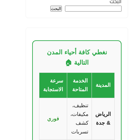
البحث
البحث
نغطي كافة أحياء المدن
التالية 🏠
الخدمة
سرعة
المدينة
المتاحة
الاستجابة
تنظيف،
الرياض
مكيفات،
فوري
& جدة
كشف
تسربات