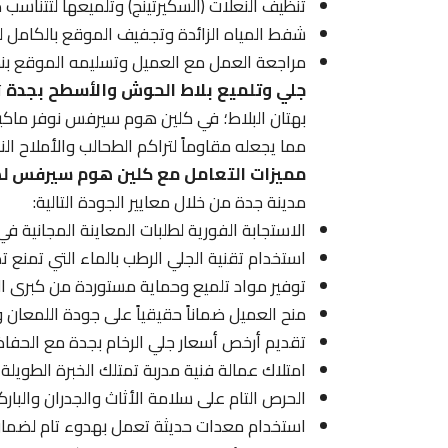
تنظيف النعلات (السكيرتينج) وتلميعها لتتناسب 
شفط المياه الزائدة وتجفيف الموقع بالكامل لي
مراجعة العمل مع العميل وتسليمه الموقع بنظا
جلي وتلميع بلاط الحوش والأسطح بجدة
ت
بهتان البلاط؛ في كلين هوم سيرفس نوفر ماكين
مما يجعله مقاوماً لتراكم الطحالب والأملاح النا
مميزات التعامل مع كلين هوم سيرفس لص
مدينة جدة من خلال معايير الجودة التالية:
الاستجابة الفورية لطلبات المعاينة المجانية ف
استخدام تقنية الجلي الرطب بالماء التي تمنع تص
توفير مواد تلميع وحماية مستوردة من كبرى الش
منح العميل ضماناً حقيقياً على جودة اللمعان و
تقديم أرخص أسعار جلي الرخام بجدة مع الحفاظ 
امتلاك عمالة فنية مدربة تمتلك الخبرة الطويلة
الحرص التام على سلامة الأثاث والجدران والبارك
استخدام معدات حديثة تعمل بهدوء تام لضمان 