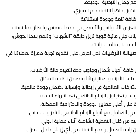
مع جمال الأرضية الجديدة.
كون جاهزاً للاستخدام الفوري.
فة تامة وجودة استثنائية.
تعرض الأحواش والأسطح في جدة للشمس والغبار مما يسبب
ات جلي مائية قوية تزيل طبقة “الشهاب” وتلمع بلاط الحوش،
تجة عن مياه الخزانات.
يانة الأرضيات
نحن نحرص على تقديم تجربة مميزة لعملائنا في
ي كافة أحياء شمال وجنوب جدة لتقييم حالة الأرضيات.
اعد الأتربة والغبار نهائياً وتضمن نظافة المكان.
ركات العالمية في إيطاليا وإسبانيا لضمان جودة عالمية.
عدم تغير لون الرخام الطبيعي بعد انتهاء الخدمة.
على أعلى معايير الجودة والاحترافية الممكنة.
 في التعامل مع أنواع الرخام الطبيعي النادر والحساس.
يه من خلال التغطية الشاملة أثناء عملية الجلي.
راحة العميل وعدم التسبب في أي إزعاج داخل المنزل.