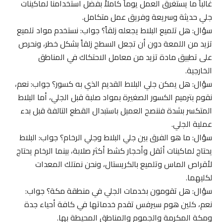
غالباً ما يستغرق العمل يوماً كاملاً بفضل استخدامنا لماكينات
جلي حديثة وسريعة وفريق عمل متكامل.
سؤال: هل تلميع البلاط يجعله زلقاً؟ جواب: نستخدم مواد تلميع
تزيد من اللمعة دون أن تجعل السطح زلقاً بشكل خطر، ونحرص
على تطبيق مادة تزيد من معامل الاحتكاك في المناطق
الخارجية.
سؤال: هل يمكن جلي البلاط القديم الذي به كسور؟ جواب: نعم،
نقوم بترميم الكسور الصغيرة بمواد صلبة قبل الجلي، أما البلاط
المتكسر بشدة فننصح العميل باستبدال القطع التالفة قبل بدء
عملية الجلي.
سؤال: ما هو الفرق بين جلي البلاط وجلي الرخام؟ جواب: البلاط
يحتاج لماكينات أثقل وأحجار كشط أكثر صلابة، بينما الرخام يحتاج
لأقراص الماس وتلميع بالكريستال، ونحن نمتلك المعدات
لكليهما.
سؤال: هل تقومون بخدمات الجلي في منطقة مكة؟ جواب:
نعم، كلين هوم سيرفس تقدم خدماتها في كافة أحياء جدة
ومكة المكرمة والجموم والمناطق المحيطة بها.