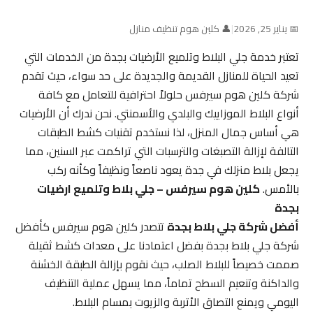
📅 يناير 25, 2026
|
👤 كلين هوم تنظيف منازل
تعتبر خدمة جلي البلاط وتلميع الأرضيات بجدة من الخدمات التي
تعيد الحياة للمنازل القديمة والجديدة على حد سواء، حيث تقدم
شركة كلين هوم سيرفس حلولاً احترافية للتعامل مع كافة
أنواع البلاط الموزاييك والبلدي والأسمنتي. نحن ندرك أن الأرضيات
هي أساس جمال المنزل، لذا نستخدم تقنيات كشط الطبقات
التالفة لإزالة التصبغات والترسبات التي تراكمت عبر السنين، مما
يجعل بلاط منزلك في جدة يعود ناصعاً ونظيفاً وكأنه ركب
بالأمس.
كلين هوم سيرفس – جلي بلاط وتلميع ارضيات
بجدة
أفضل شركة جلي بلاط بجدة
تتصدر كلين هوم سيرفس كأفضل
شركة جلي بلاط بجدة بفضل اعتمادنا على معدات كشط ثقيلة
صممت خصيصاً للبلاط الصلب، حيث نقوم بإزالة الطبقة الخشنة
والداكنة وتنعيم السطح تماماً، مما يسهل عملية التنظيف
اليومي ويمنع التصاق الأتربة والزيوت بمسام البلاط.