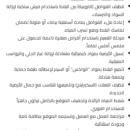
تنظيف الفواصل (الترويبة) بين البلاط باستخدام فرش سلكية لإزالة
السواد والترسبات.
إعادة ملء الفواصل بمادة أسمنتية بيضاء أو ملونة لضمان
تماسك البلاط ومنع تسرب المياه.
مرحلة التنعيم باستخدام أقراص صنفرة ناعمة للحصول على
ملمس أملس تماماً.
غسيل الأرضية بمواد كيميائية متعادلة لإزالة غبار الجلي والرواسب
المتبقية.
تلميع البلاط بمواد “الواكس” أو السيلر لإعطائه طبقة حماية
ولمعة هادئة.
تنظيف النعلات (السكيرتينج) وتلميعها لتتناسب مع جمال الأرضية
الجديدة.
شفط المياه الزائدة وتجفيف الموقع بالكامل ليكون جاهزاً
للاستخدام الفوري.
مراجعة العمل مع العميل وتسليمه الموقع بنظافة تامة
وجودة استثنائية.