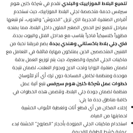
تلميع البلاط الموزاييك والبلدي
نقدم في شركة كلين هوم
سيرفس خدمة متخصصة لجلي البلاط الموزاييك، حيث نستخدم
أقراص الصنفرة الحجرية التي تزيل “الخدوش” والندوب، ثم نتبعها
بمراحل تلميع تبرز الحصى الصغير الملون داخل البلاط، مما يمنحه
مظهراً كلاسيكياً فاخراً يتناسب مع مداخل الفلل والبيوت بجدة.
فني جلي بلاط باكستاني وهندي بجدة
يضم فريقنا نخبة من
الفنيين المتخصصين الذين يمتلكون مهارة فائقة في التعامل مع
ماكينات الجلي الكبيرة والصغيرة، حيث يتم توزيع العمل بدقة
لضمان صنفرة الزوايا وتحت الدرج وبجوار النعلات، لضمان نتيجة
موحدة ومنظمة لكامل المساحة دون ترك أي أثر للأوساخ.
خطوات عمل شركة كلين هوم سيرفس
نتبع آلية عمل
منظمة لضمان جودة جلي البلاط، وتتضمن هذه الخطوات في
كافة مناطق جدة ما يلي:
إخلاء المكان من أي قطع أثاث وتغطية الأبواب الخشبية
لحمايتها من المياه.
استخدام ماكينات الجلي المزودة بأحجار “الصاروخ” الخشنة لبدء
عملية كشط الطبقة القديمة.