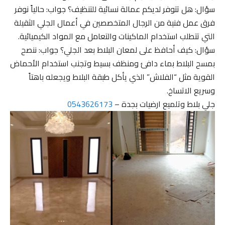
سؤال: هل تتوفر لديكم عمالة نسائية للتنظيف؟ جواب: حالياً نوفر
فرق عمل فنية من الرجال المتخصصين في أعمال الجلي الثقيلة
التي تتطلب استخدام الماكينات والتعامل مع المواد الكيميائية.
سؤال: كيف أحافظ على لمعان البلاط بعد الجلي؟ جواب: ننصح
بمسح البلاط بماء دافئ ومنظف بسيط وتجنب استخدام الأحماض
القوية مثل “الفلاش” الذي يأكل طبقة البلاط ويجعله باهتاً
وسريع الاتساخ.
جلي بلاط وتلميع ارضيات بجدة –
0543626173