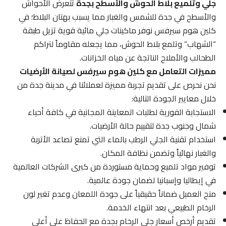
جلي وتلميع بلاط الحوش والأسطح بجدة
تتعرض الأحواش
والأسطح في جدة للشمس والغبار مما يسبب بهتان البلاط؛ في
كلين هوم سيرفس نوفر ماكينات جلي مائية قوية تزيل طبقة
“الشهاب” وتلمع بلاط الحوش، مما يجعله مقاوماً لتراكم
الطحالب والأملاح الناتجة عن مياه الخزانات.
مميزات التعامل مع كلين هوم سيرفس لصيانة الأرضيات
نحن نحرص على تقديم تجربة مميزة لعملائنا في مدينة جدة من
خلال معايير الجودة التالية:
الاستجابة الفورية لطلبات المعاينة المجانية في كافة أحياء
شمال وجنوب جدة لتقييم حالة الأرضيات.
استخدام تقنية الجلي الرطب بالماء التي تمنع تصاعد الأتربة
والغبار نهائياً وتضمن نظافة المكان.
توفير مواد تلميع وحماية مستوردة من كبرى الشركات العالمية
في إيطاليا وإسبانيا لضمان جودة عالمية.
منح العميل ضماناً حقيقياً على جودة اللمعان وعدم تغير لون
الرخام الطبيعي بعد انتهاء الخدمة.
تقديم أرخص أسعار جلي الرخام بجدة مع الحفاظ على أعلى