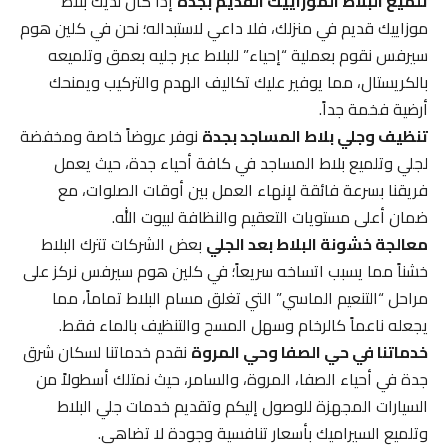
تلميع البلاط الموزاييك القديم بجدة
إذا كان لديك بلاط
موزاييك قديم في منزلك، فلا داعي لاستبداله؛ نحن في كلين هوم
سيرفس نقوم بعملية “إحياء” للبلاط عبر جليه بعمق وتلميعه
بالكريستال، مما يوفير عليك تكاليف الهدم والتركيب ويمنحك
أرضية فخمة جداً.
تنظيف وجلي بلاط المساجد بجدة
نوفر عروضاً خاصة ومخفضة
لجلي وتلميع بلاط المساجد في كافة أحياء جدة، حيث يعمل
فريقنا بسرعة فائقة لإنهاء العمل بين أوقات الصلوات، مع
ضمان أعلى مستويات التعقيم والنظافة لبيوت الله.
معالجة خشونة البلاط بعد الجلي
بعض الشركات تترك البلاط
خشناً مما يسبب اتساخه سريعاً؛ في كلين هوم سيرفس نركز على
مراحل “التنعيم الماسي” التي تغلق مسام البلاط تماماً، مما
يجعله ناعماً كالرخام وسهل المسح والتنظيف بالماء فقط.
خدماتنا في حي الصفا وحي المروة
نقدم خدماتنا لسكان شرق
جدة في أحياء الصفا، المروة، والسامر، حيث نمتلك أسطولاً من
السيارات المجهزة للوصول إليكم وتقديم خدمات جلي البلاط
وتلميع السيراميك بأسعار تنافسية وجودة لا تضاهى.