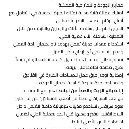
معايير الجودة والاحترافية الممكنة.
امتلاك عمالة فنية مدربة تمتلك الخبرة الطويلة في التعامل مع
أنواع الرخام الطبيعي النادر والحساس.
الحرص التام على سلامة الأثاث والجدران والباركيه من خلال
التغطية الشاملة أثناء عملية الجلي.
استخدام معدات حديثة تعمل بهدوء تام لضمان راحة العميل
وعدم التسبب في أي إزعاج داخل المنزل.
تقديم نصائح عملية للعملاء حول كيفية تنظيف الرخام يومياً
بطرق صحيحة تحافظ على بريقه.
إمكانية توفير فرق عمل للمساحات الكبيرة في الفنادق
والمساجد بجدة بسرعة قياسية لضمان الجودة.
إزالة بقع الزيت والصدأ من البلاط
تعتبر بقع الزيوت في
مواقف السيارات والصدأ من أصعب المشاكل؛ نحن في كلين
هوم سيرفس نستخدم مذيبات كيميائية خاصة تتغلغل داخل
البلاط لتفتيت البقع وسحبها قبل البدء بعملية الجلي، لضمان
استعادة اللون الأصلي للبلاط.