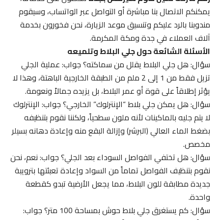
يمكنكم الاتصال بنا مباشرة أو التواصل عبر الواتساب، وسيقوم
مندوبنا بالرد عليكم وتنسيق موعد الزيارة، نحن فخورون بخدمة
آلاف العملاء في جدة ومكة المكرمة.
الأسئلة الشائعة حول جلي البلاط وتلميعه
سؤال: هل جلي البلاط يقلل من سماكته؟ جواب: عملية الجلي
تزيل فقط من 1 إلى 2 ملم من الطبقة الخارجية الباهتة، وهذا لا
يؤثر إطلاقاً على قوة أو عمر البلاط، بل يزيده جمالاً ونعومة.
سؤال: هل يمكن جلي بلاط “الإنترلوك” الخارجي؟ جواب: الإنترلوك
لا يتم جليه بالماكينات لأنه ملون سطحياً، ولكننا نقوم بتنظيفه
بضغط الماء العالي (البرشر) وإزالة البقع منه وإعادة دهانه بسيلر
مخصص.
سؤال: هل تختفي الفواصل السوداء بعد الجلي؟ جواب: نعم، نحن
نقوم بتنظيف الفواصل تماماً من السواد وإعادة تعبئتها بترويبة
جديدة مطابقة للون البلاط، مما يجعل الأرضية تبدو كقطعة
واحدة.
سؤال: كم يستغرق جلي بلاط حوش بمساحة 100 متر؟ جواب: