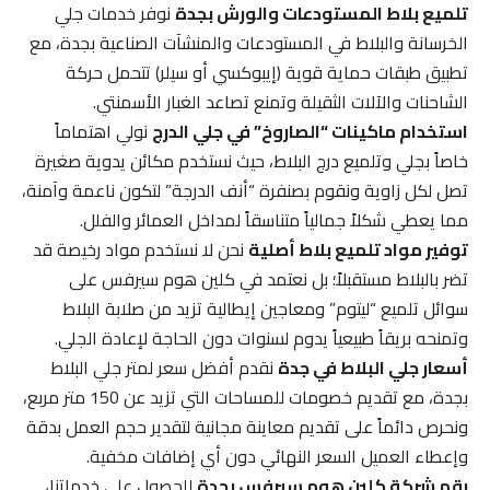
تلميع بلاط المستودعات والورش بجدة
نوفر خدمات جلي
الخرسانة والبلاط في المستودعات والمنشآت الصناعية بجدة، مع
تطبيق طبقات حماية قوية (إيبوكسي أو سيلر) تتحمل حركة
الشاحنات والآلات الثقيلة وتمنع تصاعد الغبار الأسمنتي.
استخدام ماكينات “الصاروخ” في جلي الدرج
نولي اهتماماً
خاصاً بجلي وتلميع درج البلاط، حيث نستخدم مكائن يدوية صغيرة
تصل لكل زاوية ونقوم بصنفرة “أنف الدرجة” لتكون ناعمة وآمنة،
مما يعطي شكلاً جمالياً متناسقاً لمداخل العمائر والفلل.
توفير مواد تلميع بلاط أصلية
نحن لا نستخدم مواد رخيصة قد
تضر بالبلاط مستقبلاً؛ بل نعتمد في كلين هوم سيرفس على
سوائل تلميع “ليتوم” ومعاجين إيطالية تزيد من صلابة البلاط
وتمنحه بريقاً طبيعياً يدوم لسنوات دون الحاجة لإعادة الجلي.
أسعار جلي البلاط في جدة
نقدم أفضل سعر لمتر جلي البلاط
بجدة، مع تقديم خصومات للمساحات التي تزيد عن 150 متر مربع،
ونحرص دائماً على تقديم معاينة مجانية لتقدير حجم العمل بدقة
وإعطاء العميل السعر النهائي دون أي إضافات مخفية.
رقم شركة كلين هوم سيرفس بجدة
للحصول على خدماتنا،